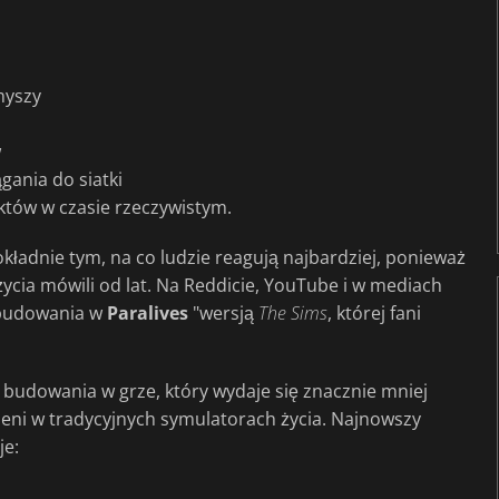
myszy
w
ania do siatki
tów w czasie rzeczywistym.
 dokładnie tym, na co ludzie reagują najbardziej, ponieważ
życia mówili od lat. Na Reddicie, YouTube i w mediach
 budowania w
Paralives
"wersją
The Sims
, której fani
m budowania w grze, który wydaje się znacznie mniej
ajeni w tradycyjnych symulatorach życia. Najnowszy
je: