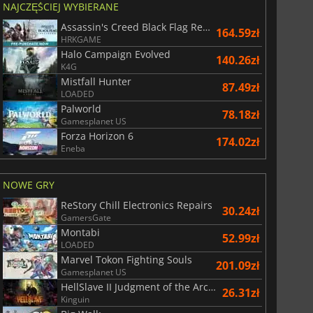
NAJCZĘŚCIEJ WYBIERANE
Assassin's Creed Black Flag Resynced
164.59zł
HRKGAME
Halo Campaign Evolved
140.26zł
K4G
Mistfall Hunter
87.49zł
LOADED
Palworld
78.18zł
Gamesplanet US
Forza Horizon 6
174.02zł
Eneba
NOWE GRY
ReStory Chill Electronics Repairs
30.24zł
GamersGate
Montabi
52.99zł
LOADED
Marvel Tokon Fighting Souls
201.09zł
Gamesplanet US
HellSlave II Judgment of the Archon
26.31zł
Kinguin