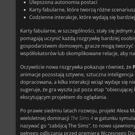
Ulepszona autonomia postaci
Karty fabularne, które tworzą różne scenariu
Codzienne interakcje, które wydają się bardzie
Karty fabularne, w szczególności, stały się jedny
pomagają uczynić każdą rozgrywkę bardziej osobis
gospodarstwem domowym, gracze mogą tworzyć s
współlokatorów lub skomplikowane relacje, aby na
Oczywiście nowa rozgrywka pokazuje również, że
animacje pozostają sztywne, sztuczna inteligencja p
dopracowana, a kilka interakcji wciąż wydaje się 
sugeruje, że gra wyszła już poza etap "obiecującej 
ekscytującym projektem do oglądania.
Po prawie siedmiu latach rozwoju, projekt Alexa
wieloletniej dominacji
The Sims 4
w gatunku symulat
nazywać go "zabójcą The Sims", to nowo ujawniony
pełnego odliczania przed premierą Wczesnego Dostę