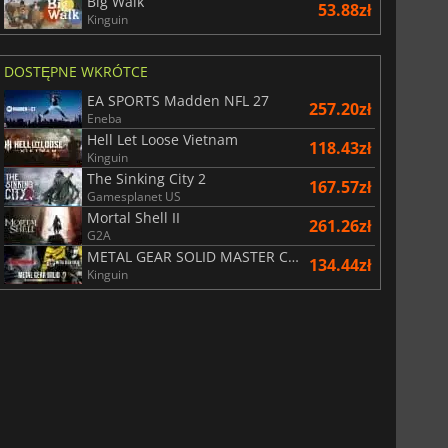
Big Walk
53.88zł
Kinguin
DOSTĘPNE WKRÓTCE
EA SPORTS Madden NFL 27
257.20zł
Eneba
Hell Let Loose Vietnam
118.43zł
Kinguin
The Sinking City 2
167.57zł
Gamesplanet US
Mortal Shell II
261.26zł
G2A
METAL GEAR SOLID MASTER COLLECTION Vol.2
134.44zł
Kinguin