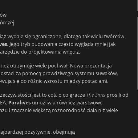
dów
órczej
ąż wydaje się ograniczone, dlatego tak wielu twórców
ves
. Jego tryb budowania często wygląda mniej jak
narzędzie do projektowania wnętrz.
ież otrzymuje wiele pochwał. Nowa prezentacja
 postaci za pomocą prawdziwego systemu suwaków,
wują się do różnic wzrostu między postaciami.
eczywistości jest to coś, o co gracze
The Sims
prosili od
 EA.
Paralives
umożliwia również warstwowe
żu i znacznie większą różnorodność ciała niż wiele
najbardziej pozytywnie, obejmują