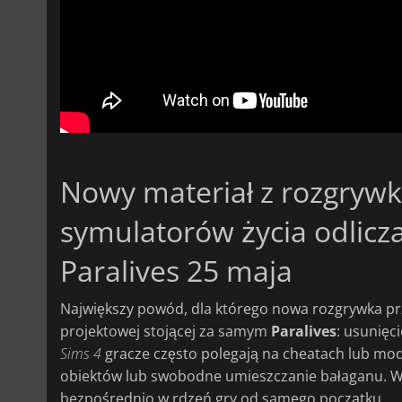
Nowy materiał z rozgrywki
symulatorów życia odlic
Paralives 25 maja
Największy powód, dla którego nowa rozgrywka przy
projektowej stojącej za samym
Paralives
: usunięc
Sims
4
gracze często polegają na cheatach lub moda
obiektów lub swobodne umieszczanie bałaganu. 
bezpośrednio w rdzeń gry od samego początku.