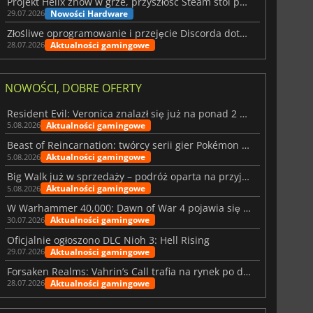
Projekt Helix znów w grze, przyszłość Steam stoi pod znakiem zapytania
Nowości Hardware
29.07.2026
Złośliwe oprogramowanie i przejęcie Discorda dotknęły Meccha Chameleon
Aktualności gamingowe
28.07.2026
NOWOŚCI, DOBRE OFERTY
Resident Evil: Veronica znalazł się już na ponad 2 milionach list życzeń
Aktualności gamingowe
5.08.2026
Beast of Reincarnation: twórcy serii gier Pokémon wkraczają na nową ścieżkę
Aktualności gamingowe
5.08.2026
Big Walk już w sprzedaży – podróż oparta na przyjaźni
Aktualności gamingowe
5.08.2026
W Warhammer 40,000: Dawn of War 4 pojawia się frakcja Nekronów
Aktualności gamingowe
30.07.2026
Oficjalnie ogłoszono DLC Nioh 3: Hell Rising
Aktualności gamingowe
29.07.2026
Forsaken Realms: Vahrin’s Call trafia na rynek po dziesięciu latach prac
Aktualności gamingowe
28.07.2026