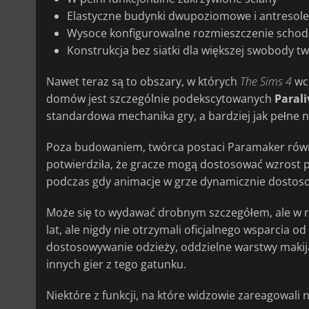
Elastyczne budynki dwupoziomowe i antresole
Wysoce konfigurowalne rozmieszczenie scho
Konstrukcja bez siatki dla większej swobody tw
Nawet teraz są to obszary, w których
The Sims 4
wci
domów jest szczególnie podekscytowanych
Parali
standardowa mechanika gry, a bardziej jak pełne 
Poza budowaniem, twórca postaci Paramaker równ
potwierdziła, że gracze mogą dostosować wzrost
podczas gdy animacje w grze dynamicznie dostoso
Może się to wydawać drobnym szczegółem, ale w rz
lat, ale nigdy nie otrzymali oficjalnego wsparcia od
dostosowywanie odzieży, oddzielne warstwy makija
innych gier z tego gatunku.
Niektóre z funkcji, na które widzowie zareagowali 