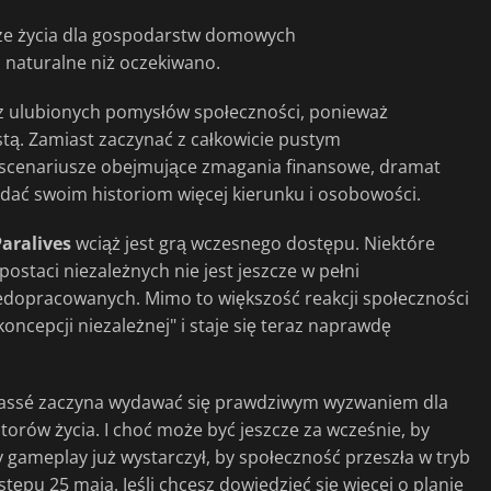
sze życia dla gospodarstw domowych
j naturalne niż oczekiwano.
m z ulubionych pomysłów społeczności, ponieważ
tą. Zamiast zaczynać z całkowicie pustym
cenariusze obejmujące zmagania finansowe, dramat
dać swoim historiom więcej kierunku i osobowości.
Paralives
wciąż jest grą wczesnego dostępu. Niektóre
ostaci niezależnych nie jest jeszcze w pełni
niedopracowanych. Mimo to większość reakcji społeczności
koncepcji niezależnej" i staje się teraz naprawdę
 Massé zaczyna wydawać się prawdziwym wyzwaniem dla
orów życia. I choć może być jeszcze za wcześnie, by
 gameplay już wystarczył, by społeczność przeszła w tryb
pu 25 maja. Jeśli chcesz dowiedzieć się więcej o planie