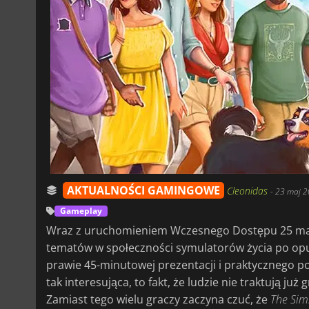
AKTUALNOŚCI GAMINGOWE
Cleonidas
-
23 maj 2
Gameplay
Wraz z uruchomieniem Wczesnego Dostępu 25 ma
tematów w społeczności symulatorów życia po opu
prawie 45-minutowej prezentacji i praktycznego pod
tak interesująca, to fakt, że ludzie nie traktują ju
Zamiast tego wielu graczy zaczyna czuć, że
The Sim