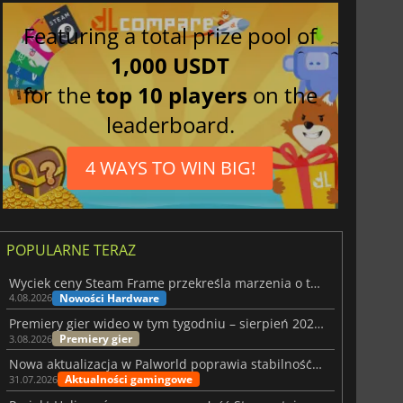
Featuring a total prize pool of
1,000 USDT
for the
top 10 players
on the
leaderboard.
4 WAYS TO WIN BIG!
POPULARNE TERAZ
Wyciek ceny Steam Frame przekreśla marzenia o tanim zestawie VR
Nowości Hardware
4.08.2026
Premiery gier wideo w tym tygodniu – sierpień 2026 r. (32. tydzień)
Premiery gier
3.08.2026
Nowa aktualizacja w Palworld poprawia stabilność Sunreach i walk z bossami
Aktualności gamingowe
31.07.2026