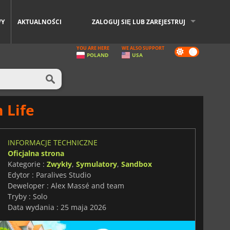
WY
AKTUALNOŚCI
ZALOGUJ SIĘ LUB ZAREJESTRUJ
YOU ARE HERE
WE ALSO SUPPORT
Dark
POLAND
USA
mode
 Life
INFORMACJE TECHNICZNE
Oficjalna strona
Kategorie :
Zwykły
,
Symulatory
,
Sandbox
Edytor : Paralives Studio
Deweloper : Alex Massé and team
Tryby : Solo
Data wydania : 25 maja 2026