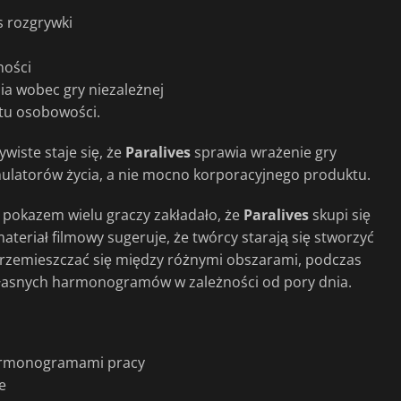
s rozgrywki
ności
ia wobec gry niezależnej
atu osobowości.
wiste staje się, że
Paralives
sprawia wrażenie gry
ulatorów życia, a nie mocno korporacyjnego produktu.
 pokazem wielu graczy zakładało, że
Paralives
skupi się
eriał filmowy sugeruje, że twórcy starają się stworzyć
przemieszczać się między różnymi obszarami, podczas
 własnych harmonogramów w zależności od pory dnia.
harmonogramami pracy
e