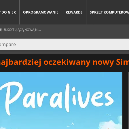
 DO GIER
OPROGRAMOWANIE
REWARDS
SPRZĘT KOMPUTERO
EJ EKSCYTUJĄCĄ NOWĄ N ...
 najbardziej oczekiwany nowy Sim