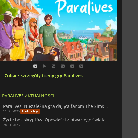
Zobacz szczegóły i ceny gry Paralives
PARALIVES AKTUALNOŚCI
Paralives: Niezależna gra dająca fanom The Sims nowy powód do ekscytacji
Industry
11.05.2026
Życie bez skryptów: Opowieści z otwartego świata Paralives
28.11.2025