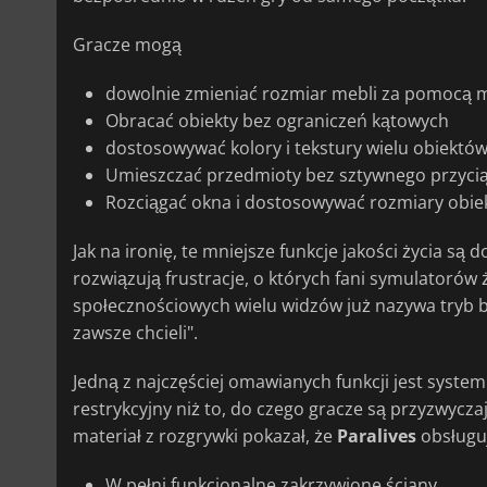
Gracze mogą
dowolnie zmieniać rozmiar mebli za pomocą 
Obracać obiekty bez ograniczeń kątowych
dostosowywać kolory i tekstury wielu obiektó
Umieszczać przedmioty bez sztywnego przyciąg
Rozciągać okna i dostosowywać rozmiary obiek
Jak na ironię, te mniejsze funkcje jakości życia są
rozwiązują frustracje, o których fani symulatorów 
społecznościowych wielu widzów już nazywa tryb
zawsze chcieli".
Jedną z najczęściej omawianych funkcji jest syste
restrykcyjny niż to, do czego gracze są przyzwycz
materiał z rozgrywki pokazał, że
Paralives
obsługu
W pełni funkcjonalne zakrzywione ściany