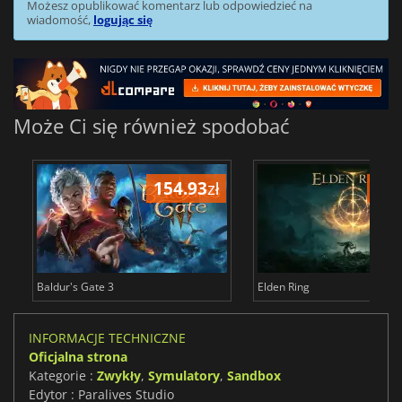
Możesz opublikować komentarz lub odpowiedzieć na
wiadomość,
logując się
Może Ci się również spodobać
154.93
zł
172
Baldur's Gate 3
Elden Ring
INFORMACJE TECHNICZNE
Oficjalna strona
Kategorie :
Zwykły
,
Symulatory
,
Sandbox
Edytor : Paralives Studio