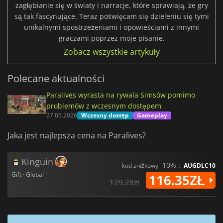
zagłębianie się w światy i narracje, które sprawiają, że gry
są tak fascynujące. Teraz poświęcam się dzieleniu się tymi
unikalnymi spostrzeżeniami i opowieściami z innymi
graczami poprzez moje pisanie.
Zobacz wszystkie artykuły
Polecane aktualności
Paralives wyrasta na rywala Simsów pomimo
problemów z wczesnym dostępem
27.05.2026
Wczesny dostęp
Gameplay
Jaka jest najlepsza cena na Paralives?
Kinguin
-10% :
kod zniżkowy
AUGDLC10
Gift · Global
116.35ZŁ
129.28zł