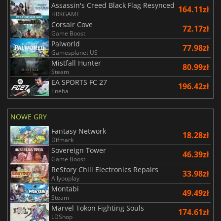
Assassin's Creed Black Flag Resynced
164.11zł
HRKGAME
Corsair Cove
72.17zł
Game Boost
Palworld
77.98zł
Gamesplanet US
Mistfall Hunter
80.99zł
Steam
EA SPORTS FC 27
196.42zł
Eneba
NOWE GRY
Fantasy Network
18.28zł
Difmark
Sovereign Tower
46.39zł
Game Boost
ReStory Chill Electronics Repairs
33.98zł
Allyouplay
Montabi
49.49zł
Steam
Marvel Tokon Fighting Souls
174.61zł
LDShop