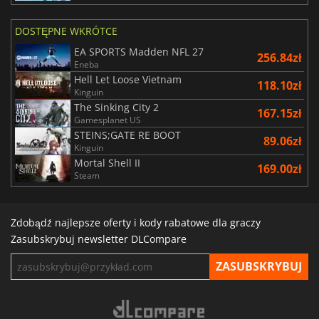
DOSTĘPNE WKRÓTCE
EA SPORTS Madden NFL 27
256.84zł
Eneba
Hell Let Loose Vietnam
118.10zł
Kinguin
The Sinking City 2
167.15zł
Gamesplanet US
STEINS;GATE RE BOOT
89.06zł
Kinguin
Mortal Shell II
169.00zł
Steam
Zdobądź najlepsze oferty i kody rabatowe dla graczy
Zasubskrybuj newsletter DLCompare