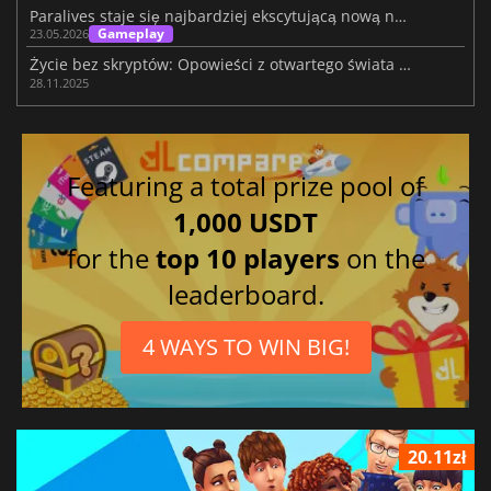
Paralives staje się najbardziej ekscytującą nową nazwą w symulatorach życia
Gameplay
23.05.2026
Życie bez skryptów: Opowieści z otwartego świata Paralives
28.11.2025
Featuring a total prize pool of
1,000 USDT
for the
top 10 players
on the
leaderboard.
4 WAYS TO WIN BIG!
20.11zł