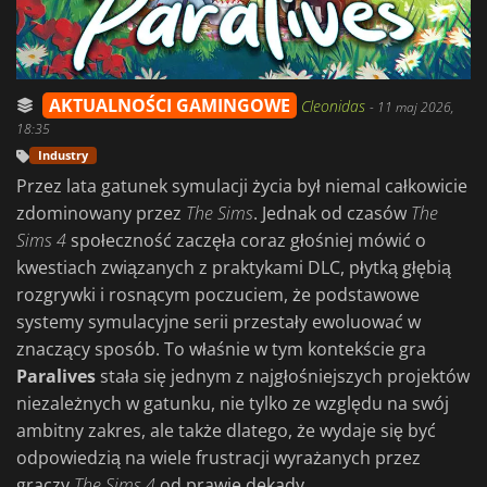
AKTUALNOŚCI GAMINGOWE
Cleonidas
-
11 maj 2026,
18:35
Industry
Przez lata gatunek symulacji życia był niemal całkowicie
zdominowany przez
The Sims
. Jednak od czasów
The
Sims 4
społeczność zaczęła coraz głośniej mówić o
kwestiach związanych z praktykami DLC, płytką głębią
rozgrywki i rosnącym poczuciem, że podstawowe
systemy symulacyjne serii przestały ewoluować w
znaczący sposób. To właśnie w tym kontekście gra
Paralives
stała się jednym z najgłośniejszych projektów
niezależnych w gatunku, nie tylko ze względu na swój
ambitny zakres, ale także dlatego, że wydaje się być
odpowiedzią na wiele frustracji wyrażanych przez
graczy
The Sims 4
od prawie dekady.