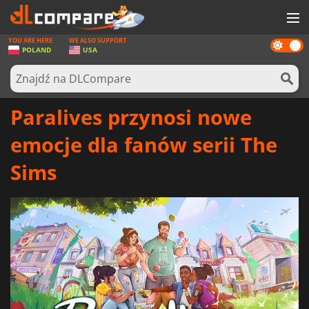
YOU ARE HERE
WE ALSO SUPPORT
Dark
GRY
POLAND
USA
mode
KARTY DO GIER
OPROGRAMOWANIE
Paralives przynosi nowe
REWARDS
emocje dla fanów serii The
SPRZĘT KOMPUTEROWY
Sims
AKTUALNOŚCI
ZALOGUJ SIĘ LUB ZAREJESTRUJ