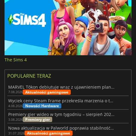
The Sims 4
POPULARNE TERAZ
MARVEL Tōkon debiutuje wraz z ujawnieniem planu rozwoju na pierwszy rok
Aktualności gamingowe
7.08.2026
Wyciek ceny Steam Frame przekreśla marzenia o tanim zestawie VR
Nowości Hardware
4.08.2026
Premiery gier wideo w tym tygodniu – sierpień 2026 r. (32. tydzień)
Premiery gier
3.08.2026
Nowa aktualizacja w Palworld poprawia stabilność Sunreach i walk z bossami
Aktualności gamingowe
31.07.2026