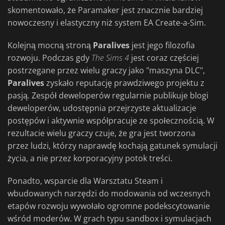
skomentowało, że Paramaker jest znacznie bardziej
nowoczesny i elastyczny niż system EA Create-a-Sim.
Kolejną mocną stroną
Paralives
jest jego filozofia
rozwoju. Podczas gdy
The Sims 4
jest coraz częściej
postrzegane przez wielu graczy jako "maszyna DLC",
Paralives
zyskało reputację prawdziwego projektu z
pasją. Zespół deweloperów regularnie publikuje blogi
deweloperów, udostępnia przejrzyste aktualizacje
postępów i aktywnie współpracuje ze społecznością. W
rezultacie wielu graczy czuje, że gra jest tworzona
przez ludzi, którzy naprawdę kochają gatunek symulacji
życia, a nie przez korporacyjny potok treści.
Ponadto, wsparcie dla Warsztatu Steam i
wbudowanych narzędzi do modowania od wczesnych
etapów rozwoju wywołało ogromne podekscytowanie
wśród moderów. W grach typu sandbox i symulacjach