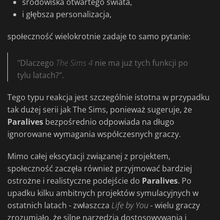
środowiska otwartego świata,
i głębsza personalizacja,
społeczność wielokrotnie zadaje to samo pytanie:
"Dlaczego
The Sims 4
nie ma już tych funkcji po
tylu latach?".
Tego typu reakcja jest szczególnie istotna w przypadku
tak dużej serii jak The Sims, ponieważ sugeruje, że
Paralives
bezpośrednio odpowiada na długo
ignorowane wymagania współczesnych graczy.
Mimo całej ekscytacji związanej z projektem,
społeczność zaczęła również przyjmować bardziej
ostrożne i realistyczne podejście do
Paralives
. Po
upadku kilku ambitnych projektów symulacyjnych w
ostatnich latach - zwłaszcza
Life by You
- wielu graczy
zrozumiało, że silne narzędzia dostosowywania i