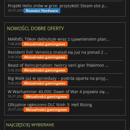
Projekt Helix znów w grze, przyszłość Steam stoi pod znakiem zapytania
Nowości Hardware
29.07.2026
NOWOŚCI, DOBRE OFERTY
MARVEL Tōkon debiutuje wraz z ujawnieniem planu rozwoju na pierwszy rok
Aktualności gamingowe
7.08.2026
Resident Evil: Veronica znalazł się już na ponad 2 milionach list życzeń
Aktualności gamingowe
5.08.2026
Beast of Reincarnation: twórcy serii gier Pokémon wkraczają na nową ścieżkę
Aktualności gamingowe
5.08.2026
Big Walk już w sprzedaży – podróż oparta na przyjaźni
Aktualności gamingowe
5.08.2026
W Warhammer 40,000: Dawn of War 4 pojawia się frakcja Nekronów
Aktualności gamingowe
30.07.2026
Oficjalnie ogłoszono DLC Nioh 3: Hell Rising
Aktualności gamingowe
29.07.2026
NAJCZĘŚCIEJ WYBIERANE