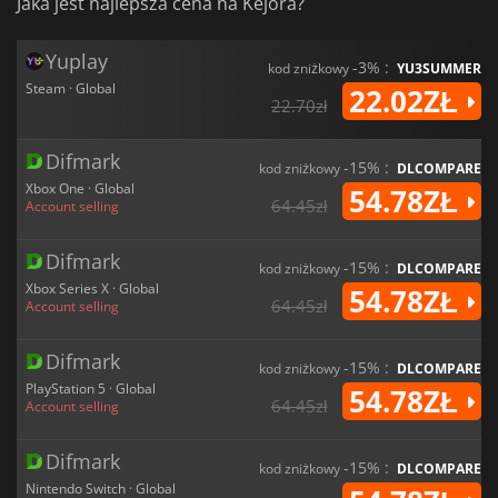
Jaka jest najlepsza cena na Kejora?
Yuplay
-3% :
kod zniżkowy
YU3SUMMER
Steam · Global
22.02ZŁ
22.70zł
Difmark
-15% :
kod zniżkowy
DLCOMPARE
Xbox One · Global
54.78ZŁ
64.45zł
Account selling
Difmark
-15% :
kod zniżkowy
DLCOMPARE
Xbox Series X · Global
54.78ZŁ
64.45zł
Account selling
Difmark
-15% :
kod zniżkowy
DLCOMPARE
PlayStation 5 · Global
54.78ZŁ
64.45zł
Account selling
Difmark
-15% :
kod zniżkowy
DLCOMPARE
Nintendo Switch · Global