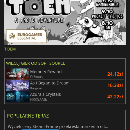
TOEM
WIĘCEJ GIER OD SOFT SOURCE
Memory Rewind
24.12zł
Difmark
As I Began to Dream
16.33zł
Kinguin
Azura's Crystals
42.22zł
HRKGAME
POPULARNE TERAZ
Wyciek ceny Steam Frame przekreśla marzenia o tanim zestawie VR