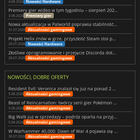
Nowości Hardware
4.08.2026
Premiery gier wideo w tym tygodniu – sierpień 2026 r. (32. tydzień)
Premiery gier
3.08.2026
Nowa aktualizacja w Palworld poprawia stabilność Sunreach i walk z bossami
Aktualności gamingowe
31.07.2026
Projekt Helix znów w grze, przyszłość Steam stoi pod znakiem zapytania
Nowości Hardware
29.07.2026
Złośliwe oprogramowanie i przejęcie Discorda dotknęły Meccha Chameleon
Aktualności gamingowe
28.07.2026
NOWOŚCI, DOBRE OFERTY
Resident Evil: Veronica znalazł się już na ponad 2 milionach list życzeń
Aktualności gamingowe
5.08.2026
Beast of Reincarnation: twórcy serii gier Pokémon wkraczają na nową ścieżkę
Aktualności gamingowe
5.08.2026
Big Walk już w sprzedaży – podróż oparta na przyjaźni
Aktualności gamingowe
5.08.2026
W Warhammer 40,000: Dawn of War 4 pojawia się frakcja Nekronów
Aktualności gamingowe
30.07.2026