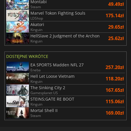
Montabi
49.49zł
Steam
Marvel Tokon Fighting Souls
175.14zł
LDShop
Akatori
29.65zł
Kinguin
HellSlave 2 Judgment of the Archon
25.62zł
Kinguin
DOSTĘPNE WKRÓTCE
EA SPORTS Madden NFL 27
257.20zł
Eneba
Hell Let Loose Vietnam
118.20zł
Kinguin
The Sinking City 2
167.65zł
Gamesplanet US
STEINS;GATE RE BOOT
115.06zł
Kinguin
Mortal Shell II
169.00zł
Steam