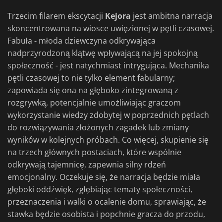
Trzecim filarem ekscytacji
Kejora
jest ambitna narracja
skoncentrowana na wiosce uwięzionej w pętli czasowej.
Fabuła - młoda dziewczyna odkrywająca
nadprzyrodzoną klątwę wpływającą na jej spokojną
społeczność - jest natychmiast intrygująca. Mechanika
pętli czasowej to nie tylko element fabularny;
zapowiada się ona na głęboko zintegrowaną z
rozgrywką, potencjalnie umożliwiając graczom
wykorzystanie wiedzy zdobytej w poprzednich pętlach
do rozwiązywania złożonych zagadek lub zmiany
wyników w kolejnych próbach. Co więcej, skupienie się
na trzech głównych postaciach, które wspólnie
odkrywają tajemnicę, zapewnia silny rdzeń
emocjonalny. Oczekuje się, że narracja będzie miała
głęboki oddźwięk, zgłębiając tematy społeczności,
przeznaczenia i walki o ocalenie domu, sprawiając, że
stawka będzie osobista i popchnie gracza do przodu,