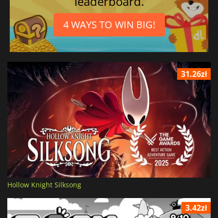
leaderboard.
4 WAYS TO WIN BIG!
31.26zł
Hollow Knight Silksong
3.42zł