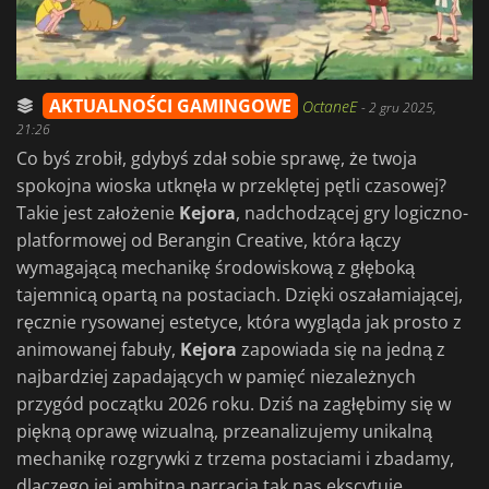
AKTUALNOŚCI GAMINGOWE
OctaneE
-
2 gru 2025,
21:26
Co byś zrobił, gdybyś zdał sobie sprawę, że twoja
spokojna wioska utknęła w przeklętej pętli czasowej?
Takie jest założenie
Kejora
, nadchodzącej gry logiczno-
platformowej od Berangin Creative, która łączy
wymagającą mechanikę środowiskową z głęboką
tajemnicą opartą na postaciach. Dzięki oszałamiającej,
ręcznie rysowanej estetyce, która wygląda jak prosto z
animowanej fabuły,
Kejora
zapowiada się na jedną z
najbardziej zapadających w pamięć niezależnych
przygód początku 2026 roku. Dziś na
zagłębimy się w
piękną oprawę wizualną, przeanalizujemy unikalną
mechanikę rozgrywki z trzema postaciami i zbadamy,
dlaczego jej ambitna narracja tak nas ekscytuje.