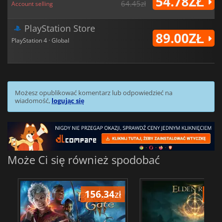
54.78ZŁ
64.45zł
Account selling
PlayStation Store
89.00ZŁ
PlayStation 4 · Global
Możesz opublikować komentarz lub odpowiedzieć na
wiadomość,
logując się
Może Ci się również spodobać
156.34
zł
175