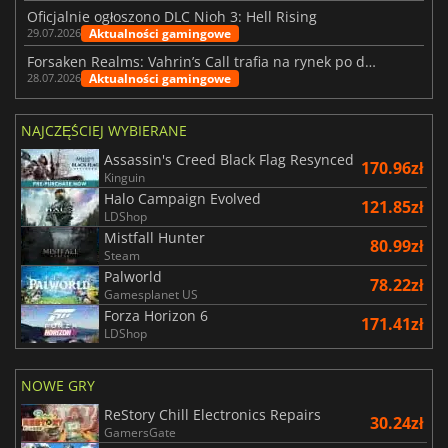
Oficjalnie ogłoszono DLC Nioh 3: Hell Rising
Aktualności gamingowe
29.07.2026
Forsaken Realms: Vahrin’s Call trafia na rynek po dziesięciu latach prac
Aktualności gamingowe
28.07.2026
NAJCZĘŚCIEJ WYBIERANE
Assassin's Creed Black Flag Resynced
170.96zł
Kinguin
Halo Campaign Evolved
121.85zł
LDShop
Mistfall Hunter
80.99zł
Steam
Palworld
78.22zł
Gamesplanet US
Forza Horizon 6
171.41zł
LDShop
NOWE GRY
ReStory Chill Electronics Repairs
30.24zł
GamersGate