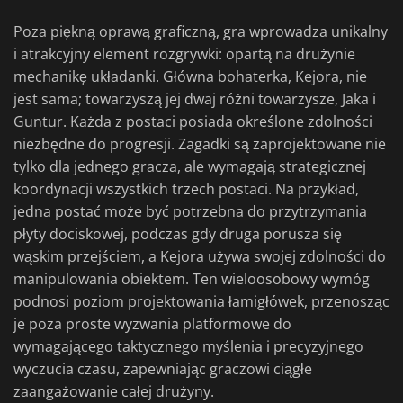
Poza piękną oprawą graficzną, gra wprowadza unikalny
i atrakcyjny element rozgrywki: opartą na drużynie
mechanikę układanki. Główna bohaterka, Kejora, nie
jest sama; towarzyszą jej dwaj różni towarzysze, Jaka i
Guntur. Każda z postaci posiada określone zdolności
niezbędne do progresji. Zagadki są zaprojektowane nie
tylko dla jednego gracza, ale wymagają strategicznej
koordynacji wszystkich trzech postaci. Na przykład,
jedna postać może być potrzebna do przytrzymania
płyty dociskowej, podczas gdy druga porusza się
wąskim przejściem, a Kejora używa swojej zdolności do
manipulowania obiektem. Ten wieloosobowy wymóg
podnosi poziom projektowania łamigłówek, przenosząc
je poza proste wyzwania platformowe do
wymagającego taktycznego myślenia i precyzyjnego
wyczucia czasu, zapewniając graczowi ciągłe
zaangażowanie całej drużyny.