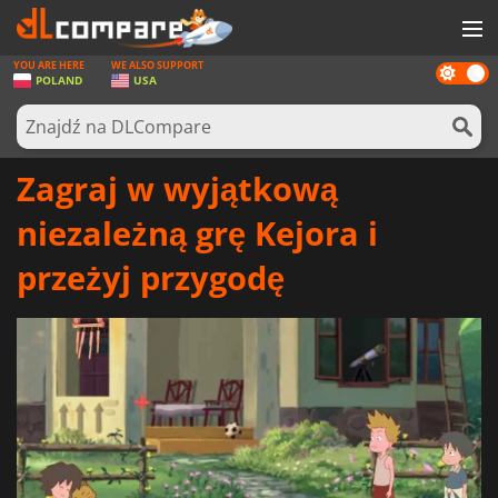
YOU ARE HERE
WE ALSO SUPPORT
Dark
GRY
POLAND
USA
mode
KARTY DO GIER
OPROGRAMOWANIE
Zagraj w wyjątkową
REWARDS
niezależną grę Kejora i
SPRZĘT KOMPUTEROWY
przeżyj przygodę
AKTUALNOŚCI
ZALOGUJ SIĘ LUB ZAREJESTRUJ