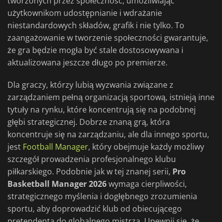
tworzonych przez społeczność, umożliwiając
użytkownikom udostępnianie i wdrażanie
niestandardowych składów, grafik i nie tylko. To
zaangażowanie w tworzenie społeczności gwarantuje,
że gra będzie mogła być stale dostosowywana i
aktualizowana jeszcze długo po premierze.
Dla graczy, którzy lubią wyzwania związane z
zarządzaniem pełną organizacją sportową, istnieją inne
tytuły na rynku, które koncentrują się na podobnej
głębi strategicznej. Dobrze znaną grą, która
koncentruje się na zarządzaniu, ale dla innego sportu,
jest
Football Manager
, który obejmuje każdy możliwy
szczegół prowadzenia profesjonalnego klubu
piłkarskiego. Podobnie jak w tej znanej serii,
Pro
Basketball Manager 2026
wymaga cierpliwości,
strategicznego myślenia i dogłębnego zrozumienia
sportu, aby doprowadzić klub od obiecującego
pretendenta do globalnego mistrza. Upewnij się, że