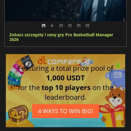
Zobacz szczegóły i ceny gry Pro Basketball Manager
2026
Featuring a total prize pool of
1,000 USDT
for the
top 10 players
on the
leaderboard.
4 WAYS TO WIN BIG!