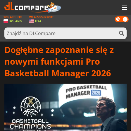
YOU ARE HERE
WE ALSO SUPPORT
Dark
GRY
POLAND
USA
mode
KARTY DO GIER
OPROGRAMOWANIE
Dogłębne zapoznanie się z
REWARDS
nowymi funkcjami Pro
SPRZĘT KOMPUTEROWY
Basketball Manager 2026
AKTUALNOŚCI
ZALOGUJ SIĘ LUB ZAREJESTRUJ