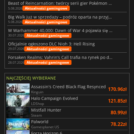
Beast of Reincarnation: twórcy serii gier Pokémon wkraczają na nową ścieżkę
Aktualności gamingowe
5.08.2026
Big Walk już w sprzedaży – podróż oparta na przyjaźni
Aktualności gamingowe
5.08.2026
W Warhammer 40,000: Dawn of War 4 pojawia się frakcja Nekronów
Aktualności gamingowe
30.07.2026
Oficjalnie ogłoszono DLC Nioh 3: Hell Rising
Aktualności gamingowe
29.07.2026
Forsaken Realms: Vahrin’s Call trafia na rynek po dziesięciu latach prac
Aktualności gamingowe
28.07.2026
NAJCZĘŚCIEJ WYBIERANE
Assassin's Creed Black Flag Resynced
170.96zł
Kinguin
Halo Campaign Evolved
121.85zł
LDShop
Mistfall Hunter
80.99zł
Steam
Palworld
78.22zł
Gamesplanet US
Forza Horizon 6