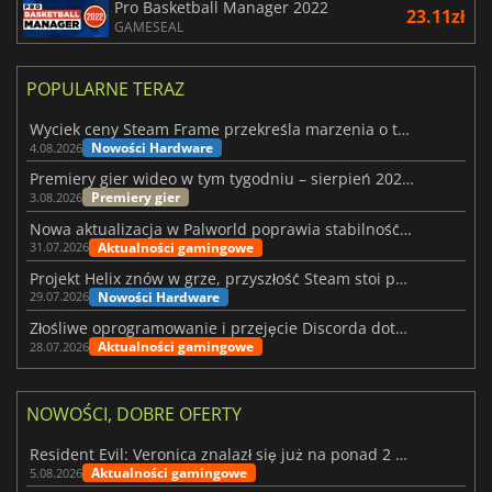
Pro Basketball Manager 2022
23.11zł
GAMESEAL
POPULARNE TERAZ
Wyciek ceny Steam Frame przekreśla marzenia o tanim zestawie VR
Nowości Hardware
4.08.2026
Premiery gier wideo w tym tygodniu – sierpień 2026 r. (32. tydzień)
Premiery gier
3.08.2026
Nowa aktualizacja w Palworld poprawia stabilność Sunreach i walk z bossami
Aktualności gamingowe
31.07.2026
Projekt Helix znów w grze, przyszłość Steam stoi pod znakiem zapytania
Nowości Hardware
29.07.2026
Złośliwe oprogramowanie i przejęcie Discorda dotknęły Meccha Chameleon
Aktualności gamingowe
28.07.2026
NOWOŚCI, DOBRE OFERTY
Resident Evil: Veronica znalazł się już na ponad 2 milionach list życzeń
Aktualności gamingowe
5.08.2026