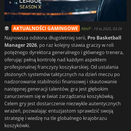
AKTUALNOŚCI GAMINGOWE
AlexP
-
19 lis 2025, 03:29
Najnowsza odsłona długoletniej serii,
Pro Basketball
Manager 2026
, po raz kolejny stawia graczy w roli
potężnego dyrektora generalnego i głównego trenera,
oferując pełną kontrolę nad każdym aspektem
profesjonalnej franczyzy koszykarskiej. Od ustalania
złożonych systemów taktycznych na dzień meczu po
nadzorowanie stabilności finansowej i skautowanie
następnej generacji talentów, gra jest głębokim
zanurzeniem się w świat zarządzania koszykówką.
Celem gry jest dostarczenie niezwykle autentycznych
wrażeń, pozwalając entuzjastom sprawdzić swoją
strategię i wiedzę na tle globalnego krajobrazu
koszykówki.