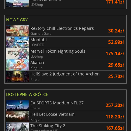
171.41zł
LDShop
NOWE GRY
ReStory Chill Electronics Repairs
30.24zł
GamersGate
Montabi
52.99zł
LOADED
Marvel Tokon Fighting Souls
175.14zł
LDShop
Akatori
29.65zł
Kinguin
HellSlave 2 Judgment of the Archon
25.70zł
Kinguin
DOSTĘPNE WKRÓTCE
EA SPORTS Madden NFL 27
257.20zł
Eneba
Hell Let Loose Vietnam
118.20zł
Kinguin
The Sinking City 2
167.65zł
Gamesplanet US