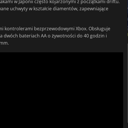
akami w Japonii często kojarzonymi z początkami driftu.
wane uchwyty w kształcie diamentów, zapewniające
mi kontrolerami bezprzewodowymi Xbox. Obsługuje
 na dwóch bateriach AA o żywotności do 40 godzin i
 mm.