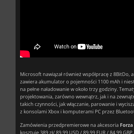
Microsoft nawiązał również współpracę z 8BitDo, a
zawiera akumulator o pojemności 1100 mAh i nies
na pełne naładowanie w około trzy godziny. Tem
projektowania, zarówno wewnątrz, jak i na zewnąt
takich czynności, jak włączanie, parowanie i wycis
z konsolami Xbox i komputerami PC przez Bluetoot
Zamówienia przedpremierowe na akcesoria
Forza
kosztuje 389 zł/ 89,99 USD / 89,99 EUR / 84,99 GBP