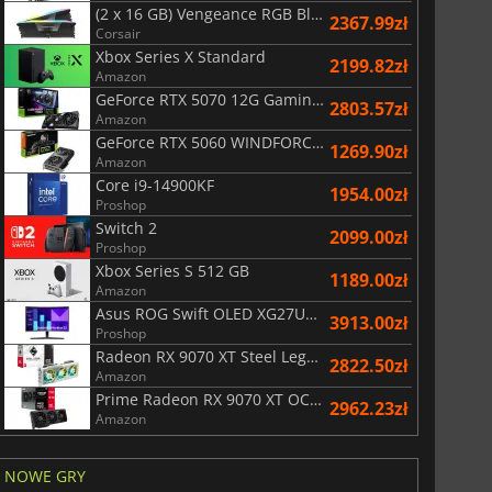
(2 x 16 GB) Vengeance RGB Black AMD Expo 6000 MHz - CAS 30
2367.99zł
Corsair
Xbox Series X Standard
2199.82zł
Amazon
GeForce RTX 5070 12G Gaming Trio OC Black
2803.57zł
Amazon
GeForce RTX 5060 WINDFORCE OC 8G
1269.90zł
Amazon
Core i9-14900KF
1954.00zł
Proshop
Switch 2
2099.00zł
Proshop
Xbox Series S 512 GB
1189.00zł
Amazon
Asus ROG Swift OLED XG27UCDMG
3913.00zł
Proshop
Radeon RX 9070 XT Steel Legend 16GB
2822.50zł
Amazon
Prime Radeon RX 9070 XT OC Edition 16G
2962.23zł
Amazon
NOWE GRY