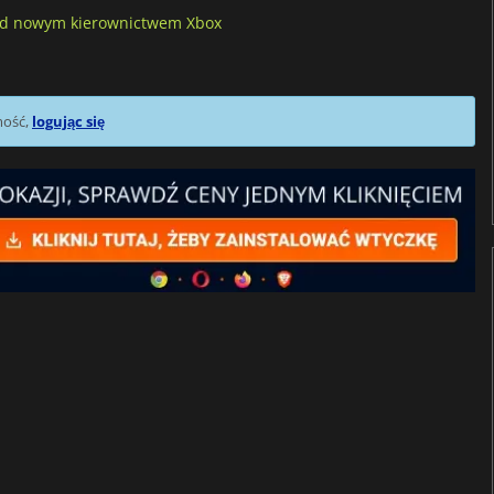
 pod nowym kierownictwem Xbox
mość,
logując się