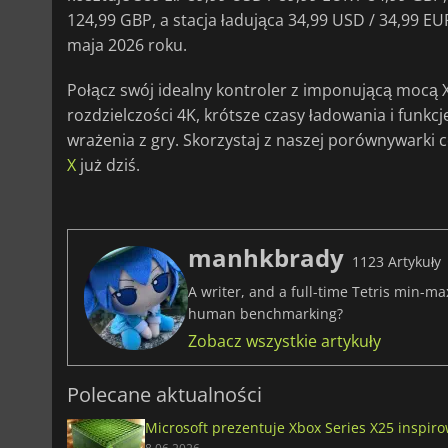
124,99 GBP, a stacja ładująca 34,99 USD / 34,99 E
maja 2026 roku.
Połącz swój idealny kontroler z imponującą mocą 
rozdzielczości 4K, krótsze czasy ładowania i funk
wrażenia z gry. Skorzystaj z naszej porównywarki 
X
już dziś.
manhkbrady
1123 Artykuły
A writer, and a full-time Tetris min-m
human benchmarking?
Zobacz wszystkie artykuły
Polecane aktualności
Microsoft prezentuje Xbox Series X25 inspi