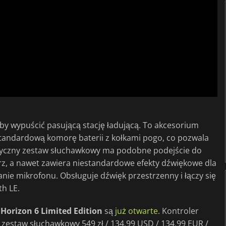
by wypuścić pasującą stację ładującą. To akcesorium
tandardową komorę baterii z kołkami pogo, co pozwala
atyczny zestaw słuchawkowy ma podobne podejście do
rz, a nawet zawiera niestandardowe efekty dźwiękowe dla
zanie mikrofonu. Obsługuje dźwięk przestrzenny i łączy się
h LE.
 Horizon 6 Limited Edition
są
już otwarte
. Kontroler
, zestaw słuchawkowy 549 zł / 134,99 USD / 134,99 EUR /