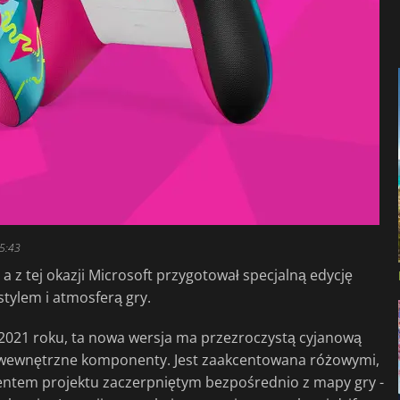
15:43
 a z tej okazji Microsoft przygotował specjalną edycję
tylem i atmosferą gry.
021 roku, ta nowa wersja ma przezroczystą cyjanową
 wewnętrzne komponenty. Jest zaakcentowana różowymi,
mentem projektu zaczerpniętym bezpośrednio z mapy gry -