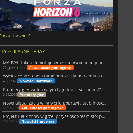
Forza Horizon 6
POPULARNE TERAZ
MARVEL Tōkon debiutuje wraz z ujawnieniem planu rozwoju na pierwszy rok
Aktualności gamingowe
22 godzin temu
Wyciek ceny Steam Frame przekreśla marzenia o tanim zestawie VR
Nowości Hardware
4.08.2026
Premiery gier wideo w tym tygodniu – sierpień 2026 r. (32. tydzień)
Premiery gier
3.08.2026
Nowa aktualizacja w Palworld poprawia stabilność Sunreach i walk z bossami
Aktualności gamingowe
31.07.2026
Projekt Helix znów w grze, przyszłość Steam stoi pod znakiem zapytania
Nowości Hardware
29.07.2026