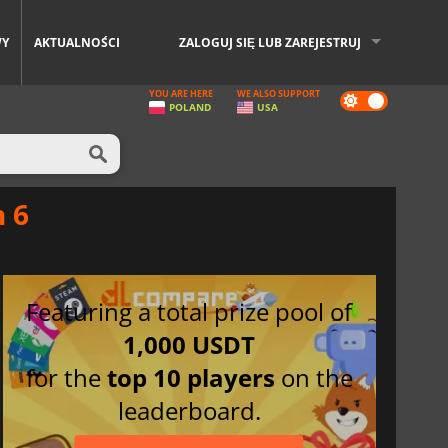
WY
AKTUALNOŚCI
ZALOGUJ SIĘ LUB ZAREJESTRUJ
YOU ARE HERE
WE ALSO SUPPORT
Dark
POLAND
USA
mode
 6
Featuring a total prize pool of
1,000 USDT
for the
top 10 players
on the
leaderboard.