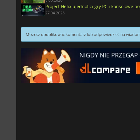
8.06.2026
Project Helix ujednolici gry PC i konsolowe
27.04.2026
Możesz opublikować komentarz lub odpowiedzieć na wiado