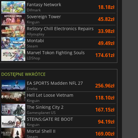
Fantasy Network
18.18zł
Difmark
Sovereign Tower
45.82zł
Kinguin
ReStory Chill Electronics Repairs
33.98zł
Allyouplay
Montabi
49.49zł
Steam
Marvel Tokon Fighting Souls
174.61zł
LDShop
DOSTĘPNE WKRÓTCE
EA SPORTS Madden NFL 27
256.96zł
Eneba
Hell Let Loose Vietnam
118.10zł
Kinguin
The Sinking City 2
167.15zł
Gamesplanet US
STEINS;GATE RE BOOT
94.19zł
Kinguin
Mortal Shell II
169.00zł
Steam