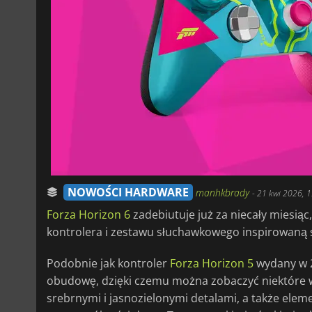
NOWOŚCI HARDWARE
manhkbrady
-
21 kwi 2026, 
Forza Horizon 6
zadebiutuje już za niecały miesiąc,
kontrolera i zestawu słuchawkowego inspirowaną s
Podobnie jak kontroler
Forza Horizon 5
wydany w 2
obudowę, dzięki czemu można zobaczyć niektóre
srebrnymi i jasnozielonymi detalami, a także ele