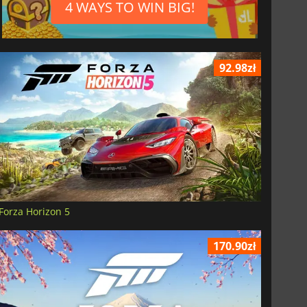
4 WAYS TO WIN BIG!
92.98zł
Forza Horizon 5
170.90zł