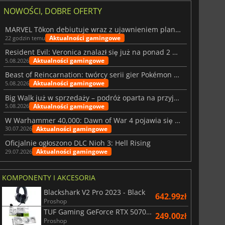
NOWOŚCI, DOBRE OFERTY
MARVEL Tōkon debiutuje wraz z ujawnieniem planu rozwoju na pierwszy rok
Aktualności gamingowe
22 godzin temu
Resident Evil: Veronica znalazł się już na ponad 2 milionach list życzeń
Aktualności gamingowe
5.08.2026
Beast of Reincarnation: twórcy serii gier Pokémon wkraczają na nową ścieżkę
Aktualności gamingowe
5.08.2026
Big Walk już w sprzedaży – podróż oparta na przyjaźni
Aktualności gamingowe
5.08.2026
W Warhammer 40,000: Dawn of War 4 pojawia się frakcja Nekronów
Aktualności gamingowe
30.07.2026
Oficjalnie ogłoszono DLC Nioh 3: Hell Rising
Aktualności gamingowe
29.07.2026
KOMPONENTY I AKCESORIA
Blackshark V2 Pro 2023 - Black
642.99zł
Proshop
TUF Gaming GeForce RTX 5070 Ti OC White Edition 16GB
249.00zł
Proshop