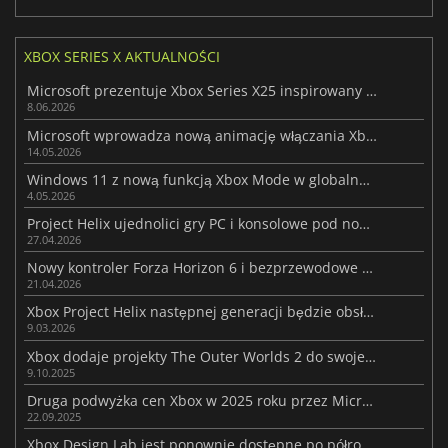
XBOX SERIES X AKTUALNOŚCI
Microsoft prezentuje Xbox Series X25 inspirowany pierwszym Xboxem
8.06.2026
Microsoft wprowadza nową animację włączania Xboxa i kilka nowych funkcji
14.05.2026
Windows 11 z nową funkcją Xbox Mode w globalnej aktualizacji
4.05.2026
Project Helix ujednolici gry PC i konsolowe pod nowym kierownictwem Xbox
27.04.2026
Nowy kontroler Forza Horizon 6 i bezprzewodowe akcesoria Xbox
21.04.2026
Xbox Project Helix następnej generacji będzie obsługiwał gry na PC i Xbox
9.03.2026
Xbox dodaje projekty The Outer Worlds 2 do swojej oferty Xbox Design Lab
9.10.2025
Druga podwyżka cen Xbox w 2025 roku przez Microsoft
22.09.2025
Xbox Design Lab jest ponownie dostępne po półrocznej przerwie