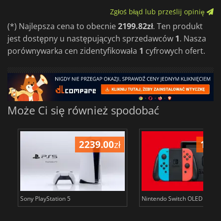
Zgłoś błąd lub prześlij opinię
(*) Najlepsza cena to obecnie
2199.82zł
. Ten produkt
jest dostępny u następujących sprzedawców
1
. Nasza
porównywarka cen zidentyfikowała
1
cyfrowych ofert.
Może Ci się również spodobać
2239.00
zł
1399
Sony PlayStation 5
Nintendo Switch OLED