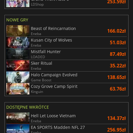
253.59zł
LDShop
NOWE GRY
Beast of Reincarnation
166.02zł
Eneba
Kusan City of Wolves
51.03zł
Eneba
Mistfall Hunter
87.49zł
LOADED
Sker Ritual
35.22zł
Eneba
Halo Campaign Evolved
138.65zł
Game Boost
Cozy Grove Camp Spirit
63.76zł
Kinguin
DOSTĘPNE WKRÓTCE
Hell Let Loose Vietnam
134.37zł
Eneba
EA SPORTS Madden NFL 27
256.95zł
Eneba