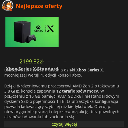
Najlepsze oferty
2199.82
zł
Xbox Series X Standard
Urzeczywistnij swoje marzenia dzięki
Xbox Series X
,
mocniejszej wersji 4. edycji konsoli Xbox.
Dzięki 8-rdzeniowemu procesorowi AMD Zen 2 o taktowaniu
3,8 GHz, konsola zapewnia
12 teraflopsów mocy
. W
połączeniu z 16 GB pamięci RAM GDDR6 i niestandardowym
dyskiem SSD o pojemności 1 TB, ta ultraszybka konfiguracja
pozwala ładować gry szybciej niż kiedykolwiek. Oferując
niewiarygodnie płynną i nieprzerwaną akcję, bez powolnych
ekranów ładowania lub zacinania się.
Czytaj więcej
Jeśli szukasz wciągających gier w wirtualnej rzeczywistości,