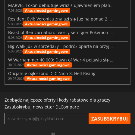
MARVEL Tōkon debiutuje wraz z ujawnieniem planu rozwoju na pierwszy rok
Aktualności gamingowe
7.08.2026
Resident Evil: Veronica znalazł się już na ponad 2 milionach list życzeń
Aktualności gamingowe
5.08.2026
Beast of Reincarnation: twórcy serii gier Pokémon wkraczają na nową ścieżkę
Aktualności gamingowe
5.08.2026
Big Walk już w sprzedaży – podróż oparta na przyjaźni
Aktualności gamingowe
5.08.2026
W Warhammer 40,000: Dawn of War 4 pojawia się frakcja Nekronów
Aktualności gamingowe
30.07.2026
Oficjalnie ogłoszono DLC Nioh 3: Hell Rising
Aktualności gamingowe
29.07.2026
Zdobądź najlepsze oferty i kody rabatowe dla graczy
Zasubskrybuj newsletter DLCompare