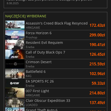
8.08.2025
NAJCZĘŚCIEJ WYBIERANE
Assassin's Creed Black Flag Resynced
172.43zł
HRKGAME
Forza Horizon 6
299.00zł
Proshop
Resident Evil Requiem
190.41zł
Eneba
Call of Duty Black Ops 7
126.45zł
Eneba
Crimson Desert
215.59zł
Eneba
Battlefield 6
102.96zł
K4G
EA SPORTS FC 26
59.33zł
Eneba
007 First Light
214.80zł
HRKGAME
Clair Obscur Expedition 33
137.49zł
LOADED
Grand Theft Auto 6