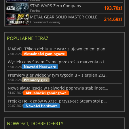
STAR WARS Zero Company
193.70zł
Eneba
METAL GEAR SOLID MASTER COLLECTION Vol.2
214.69zł
GreenmanGaming
POPULARNE TERAZ
MARVEL Tōkon debiutuje wraz z ujawnieniem planu rozwoju na pierwszy rok
Aktualności gamingowe
7.08.2026
Wyciek ceny Steam Frame przekreśla marzenia o tanim zestawie VR
Nowości Hardware
4.08.2026
Premiery gier wideo w tym tygodniu – sierpień 2026 r. (32. tydzień)
Premiery gier
3.08.2026
Nowa aktualizacja w Palworld poprawia stabilność Sunreach i walk z bossami
Aktualności gamingowe
31.07.2026
Projekt Helix znów w grze, przyszłość Steam stoi pod znakiem zapytania
Nowości Hardware
29.07.2026
NOWOŚCI, DOBRE OFERTY