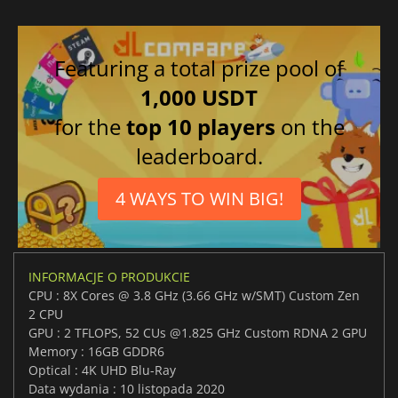
Featuring a total prize pool of
1,000 USDT
for the
top 10 players
on the
leaderboard.
4 WAYS TO WIN BIG!
INFORMACJE O PRODUKCIE
CPU : 8X Cores @ 3.8 GHz (3.66 GHz w/SMT) Custom Zen
2 CPU
GPU : 2 TFLOPS, 52 CUs @1.825 GHz Custom RDNA 2 GPU
Memory : 16GB GDDR6
Optical : 4K UHD Blu-Ray
Data wydania : 10 listopada 2020