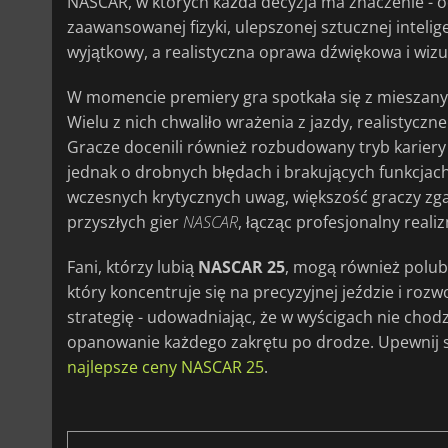
NASCAR, w których każda decyzja ma znaczenie - od
zaawansowanej fizyki, ulepszonej sztucznej intelig
wyjątkowy, a realistyczna oprawa dźwiękowa i wizu
W momencie premiery gra spotkała się z mieszanym
Wielu z nich chwaliło wrażenia z jazdy, realistyc
Gracze docenili również rozbudowany tryb kariery 
jednak o drobnych błędach i brakujących funkcja
wczesnych krytycznych uwag, większość graczy zga
przyszłych gier
NASCAR
, łącząc profesjonalny real
Fani, którzy lubią
NASCAR 25
, mogą również polub
który koncentruje się na precyzyjnej jeździe i rozw
strategię - udowadniając, że w wyścigach nie chodzi
opanowanie każdego zakrętu po drodze. Upewnij si
najlepsze ceny NASCAR 25
.