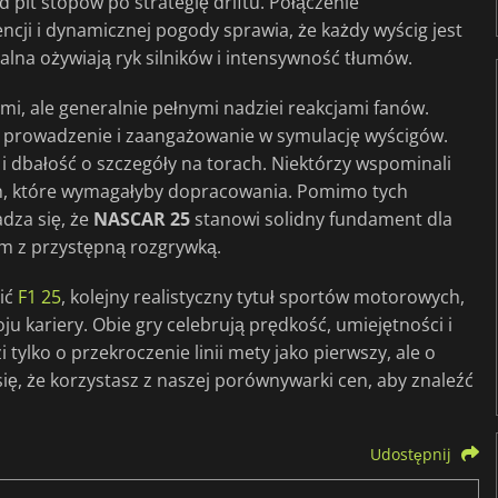
 pit stopów po strategię driftu. Połączenie
encji i dynamicznej pogody sprawia, że każdy wyścig jest
alna ożywiają ryk silników i intensywność tłumów.
i, ale generalnie pełnymi nadziei reakcjami fanów.
zne prowadzenie i zaangażowanie w symulację wyścigów.
i dbałość o szczegóły na torach. Niektórzy wspominali
ch, które wymagałyby dopracowania. Pomimo tych
dza się, że
NASCAR 25
stanowi solidny fundament dla
izm z przystępną rozgrywką.
ić
F1 25
, kolejny realistyczny tytuł sportów motorowych,
oju kariery. Obie gry celebrują prędkość, umiejętności i
 tylko o przekroczenie linii mety jako pierwszy, ale o
ę, że korzystasz z naszej porównywarki cen, aby znaleźć
Udostępnij