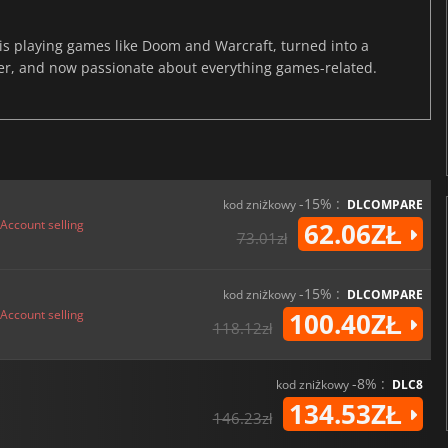
s playing games like Doom and Warcraft, turned into a
er, and now passionate about everything games-related.
-15% :
kod zniżkowy
DLCOMPARE
Account selling
62.06ZŁ
73.01zł
-15% :
kod zniżkowy
DLCOMPARE
Account selling
100.40ZŁ
118.12zł
-8% :
kod zniżkowy
DLC8
134.53ZŁ
146.23zł