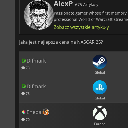
AlexP
675 Artykuły
Passionate gamer whose first memory i
professional World of Warcraft stream
Zobacz wszystkie artykuły
Jaka jest najlepsza cena na NASCAR 25?
Difmark
73
Global
Difmark
73
Global
Eneba
70
Europe