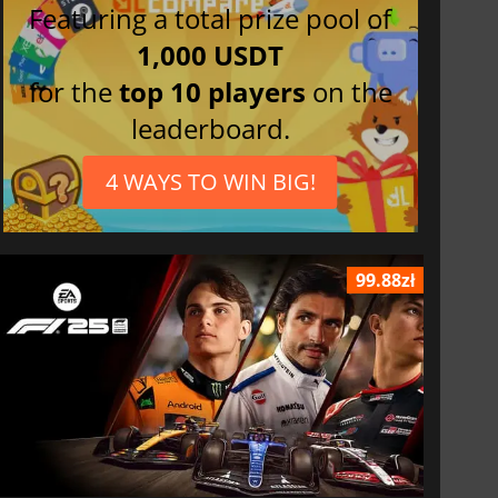
Featuring a total prize pool of
1,000 USDT
for the
top 10 players
on the
leaderboard.
4 WAYS TO WIN BIG!
99.88zł