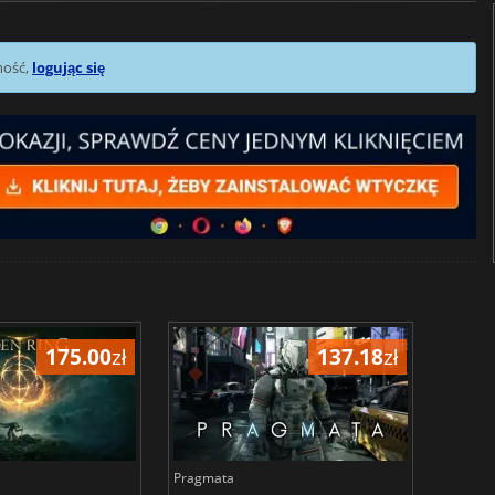
mość,
logując się
175.00
zł
137.18
zł
Pragmata
Total 