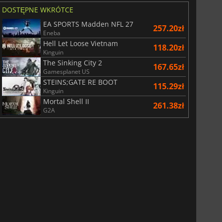
DOSTĘPNE WKRÓTCE
EA SPORTS Madden NFL 27
257.20zł
Eneba
Hell Let Loose Vietnam
118.20zł
Kinguin
The Sinking City 2
167.65zł
Gamesplanet US
STEINS;GATE RE BOOT
115.29zł
Kinguin
Mortal Shell II
261.38zł
G2A
29.01
zł
66.54
zł
War WARHAMMER 3
Lies Of P