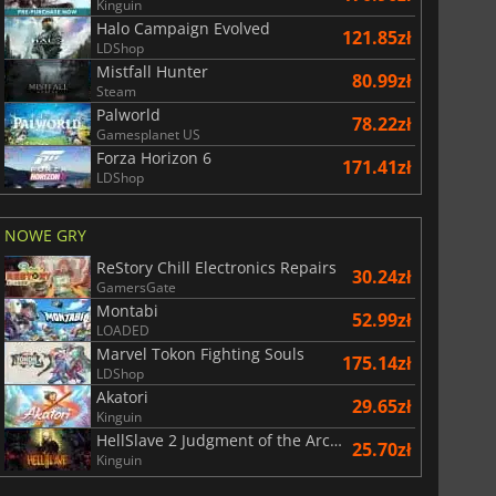
Kinguin
Halo Campaign Evolved
121.85zł
LDShop
Mistfall Hunter
80.99zł
Steam
Palworld
78.22zł
Gamesplanet US
Forza Horizon 6
171.41zł
LDShop
NOWE GRY
ReStory Chill Electronics Repairs
30.24zł
GamersGate
Montabi
52.99zł
LOADED
Marvel Tokon Fighting Souls
175.14zł
LDShop
Akatori
29.65zł
Kinguin
HellSlave 2 Judgment of the Archon
25.70zł
Kinguin