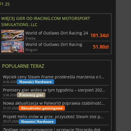
F1 25
WIĘCEJ GIER OD IRACING.COM MOTORSPORT
SIMULATIONS, LLC
World of Outlaws Dirt Racing 24
101.34zł
Eneba
World of Outlaws Dirt Racing
51.80zł
Kinguin
POPULARNE TERAZ
Wyciek ceny Steam Frame przekreśla marzenia o tanim zestawie VR
Nowości Hardware
4.08.2026
Premiery gier wideo w tym tygodniu – sierpień 2026 r. (32. tydzień)
Premiery gier
3.08.2026
Nowa aktualizacja w Palworld poprawia stabilność Sunreach i walk z bossami
Aktualności gamingowe
31.07.2026
Projekt Helix znów w grze, przyszłość Steam stoi pod znakiem zapytania
Nowości Hardware
29.07.2026
Złośliwe oprogramowanie i przejęcie Discorda dotknęły Meccha Chameleon