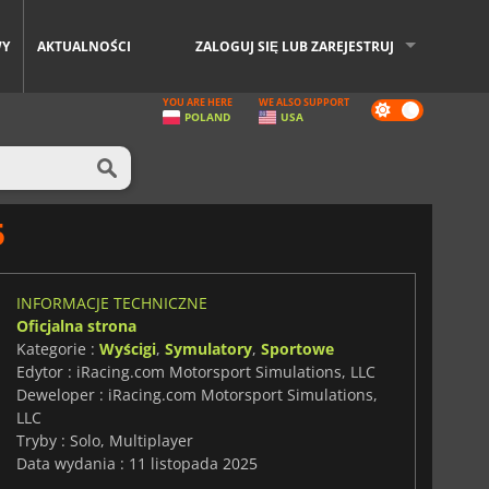
WY
AKTUALNOŚCI
ZALOGUJ SIĘ LUB ZAREJESTRUJ
YOU ARE HERE
WE ALSO SUPPORT
Dark
POLAND
USA
mode
5
INFORMACJE TECHNICZNE
Oficjalna strona
Kategorie :
Wyścigi
,
Symulatory
,
Sportowe
Edytor : iRacing.com Motorsport Simulations, LLC
Deweloper : iRacing.com Motorsport Simulations,
LLC
Tryby : Solo, Multiplayer
Data wydania : 11 listopada 2025