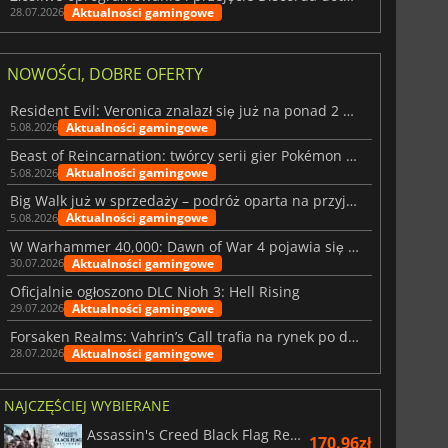
Aktualności gamingowe
28.07.2026
NOWOŚCI, DOBRE OFERTY
Resident Evil: Veronica znalazł się już na ponad 2 milionach list życzeń
Aktualności gamingowe
5.08.2026
Beast of Reincarnation: twórcy serii gier Pokémon wkraczają na nową ścieżkę
Aktualności gamingowe
5.08.2026
Big Walk już w sprzedaży – podróż oparta na przyjaźni
Aktualności gamingowe
5.08.2026
W Warhammer 40,000: Dawn of War 4 pojawia się frakcja Nekronów
Aktualności gamingowe
30.07.2026
Oficjalnie ogłoszono DLC Nioh 3: Hell Rising
Aktualności gamingowe
29.07.2026
Forsaken Realms: Vahrin’s Call trafia na rynek po dziesięciu latach prac
Aktualności gamingowe
28.07.2026
NAJCZĘŚCIEJ WYBIERANE
Assassin's Creed Black Flag Resynced
170.96zł