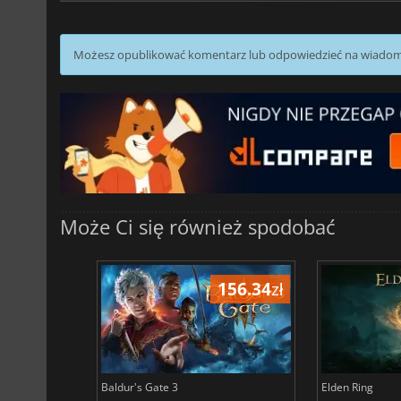
Możesz opublikować komentarz lub odpowiedzieć na wiado
Może Ci się również spodobać
196.51
zł
156.34
zł
Baldur's Gate 3
Elden Ring