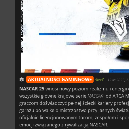
AKTUALNOŚCI GAMINGOWE
AlexP
-
12 lis 2025, 2
NASCAR 25
wnosi nowy poziom realizmu i energi
wszystkie główne krajowe serie
NASCAR
, od ARCA M
graczom doświadczyć pełnej ścieżki kariery prof
garażu po walkę o mistrzostwo przy jasnych światła
oficjalnie licencjonowanym torom, zespołom i sp
emocji związanego z rywalizacją NASCAR.