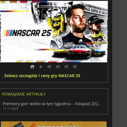
Zobacz szczegóły i ceny gry NASCAR 25
POWIĄZANE ARTYKUŁY
Premiery gier wideo w tym tygodniu - listopad 2025 (tydzień 46)
11.11.2025