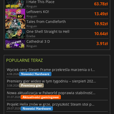
I Hate This Place
63.78zł
Kinguin
Leftovers KO!
13.49zł
Kinguin
Tales from Candleforth
19.92zł
Kinguin
One Shell Straight to Hell
10.64zł
Eneba
Cathedral 3 D
3.91zł
Kinguin
POPULARNE TERAZ
Wyciek ceny Steam Frame przekreśla marzenia o tanim zestawie VR
Nowości Hardware
4.08.2026
Premiery gier wideo w tym tygodniu – sierpień 2026 r. (32. tydzień)
Premiery gier
3.08.2026
Nowa aktualizacja w Palworld poprawia stabilność Sunreach i walk z bossami
Aktualności gamingowe
31.07.2026
Projekt Helix znów w grze, przyszłość Steam stoi pod znakiem zapytania
Nowości Hardware
29.07.2026