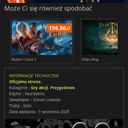
Może Ci się również spodobać
156.56
zł
175
Baldur's Gate 3
Elden Ring
INFORMACJE TECHNICZNE
Oficjalna strona
Kategorie :
Gry akcji
,
Przygodowe
Edytor : Feardemic
Deweloper : Simon Lukasik
Tryby : Solo
Data wydania : 1 września 2025