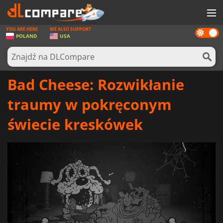
YOU ARE HERE
WE ALSO SUPPORT
Dark
GRY
POLAND
USA
mode
KARTY DO GIER
OPROGRAMOWANIE
Bad Cheese: Rozwikłanie
REWARDS
traumy w pokręconym
SPRZĘT KOMPUTEROWY
świecie kreskówek
AKTUALNOŚCI
ZALOGUJ SIĘ LUB ZAREJESTRUJ