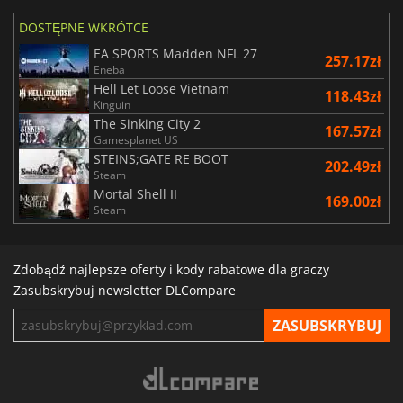
DOSTĘPNE WKRÓTCE
EA SPORTS Madden NFL 27
257.17zł
Eneba
Hell Let Loose Vietnam
118.43zł
Kinguin
The Sinking City 2
167.57zł
Gamesplanet US
STEINS;GATE RE BOOT
202.49zł
Steam
Mortal Shell II
169.00zł
Steam
Zdobądź najlepsze oferty i kody rabatowe dla graczy
Zasubskrybuj newsletter DLCompare