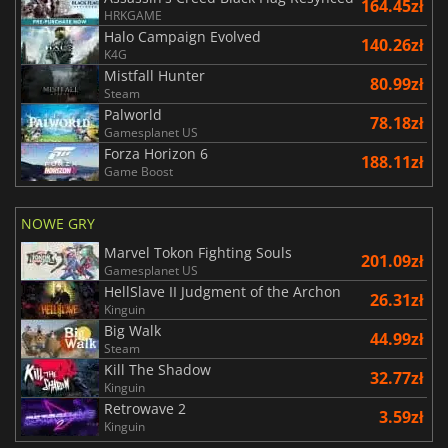
164.45zł
HRKGAME
Halo Campaign Evolved
140.26zł
K4G
Mistfall Hunter
80.99zł
Steam
Palworld
78.18zł
Gamesplanet US
Forza Horizon 6
188.11zł
Game Boost
NOWE GRY
Marvel Tokon Fighting Souls
201.09zł
Gamesplanet US
HellSlave II Judgment of the Archon
26.31zł
Kinguin
Big Walk
44.99zł
Steam
Kill The Shadow
32.77zł
Kinguin
Retrowave 2
3.59zł
Kinguin