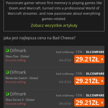
Passionate gamer whose first memory is playing games like
Doom and Warcraft, turned into a professional World of
Warcraft streamer, and now passionate about everything
games-related.
Zobacz wszystkie artykuły
Jaka jest najlepsza cena na Bad Cheese?
Difmark
-15% :
kod zniżkowy
DLCOMPARE
Xbox One · Global
29.21ZŁ
34.37zł
Account selling
Difmark
-15% :
kod zniżkowy
DLCOMPARE
Nintendo Switch · Global
29.21ZŁ
34.37zł
Account selling
Difmark
-15% :
kod zniżkowy
DLCOMPARE
Xbox Series X · Global
29.21ZŁ
34.37zł
Account selling