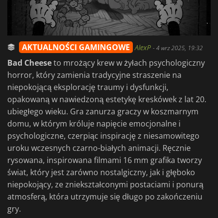
AKTUALNOŚCI GAMINGOWE
AlexP
-
4 wrz 2025, 19:32
Bad Cheese
to mrożący krew w żyłach psychologiczny
horror, który zamienia tradycyjne straszenie na
niepokojącą eksplorację traumy i dysfunkcji,
opakowaną w nawiedzoną estetykę kreskówek z lat 20.
ubiegłego wieku. Gra zanurza graczy w koszmarnym
domu, w którym króluje napięcie emocjonalne i
psychologiczne, czerpiąc inspirację z niesamowitego
uroku wczesnych czarno-białych animacji. Ręcznie
rysowana, inspirowana filmami 16 mm grafika tworzy
świat, który jest zarówno nostalgiczny, jak i głęboko
niepokojący, ze zniekształconymi postaciami i ponurą
atmosferą, która utrzymuje się długo po zakończeniu
gry.