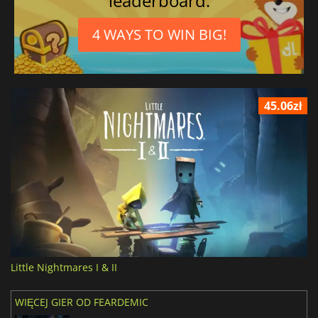
leaderboard.
4 WAYS TO WIN BIG!
45.06zł
Little Nightmares I & II
WIĘCEJ GIER OD FEARDEMIC