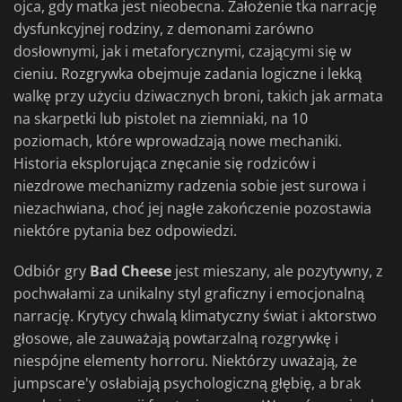
ojca, gdy matka jest nieobecna. Założenie tka narrację
dysfunkcyjnej rodziny, z demonami zarówno
dosłownymi, jak i metaforycznymi, czającymi się w
cieniu. Rozgrywka obejmuje zadania logiczne i lekką
walkę przy użyciu dziwacznych broni, takich jak armata
na skarpetki lub pistolet na ziemniaki, na 10
poziomach, które wprowadzają nowe mechaniki.
Historia eksplorująca znęcanie się rodziców i
niezdrowe mechanizmy radzenia sobie jest surowa i
niezachwiana, choć jej nagłe zakończenie pozostawia
niektóre pytania bez odpowiedzi.
Odbiór gry
Bad Cheese
jest mieszany, ale pozytywny, z
pochwałami za unikalny styl graficzny i emocjonalną
narrację. Krytycy chwalą klimatyczny świat i aktorstwo
głosowe, ale zauważają powtarzalną rozgrywkę i
niespójne elementy horroru. Niektórzy uważają, że
jumpscare'y osłabiają psychologiczną głębię, a brak