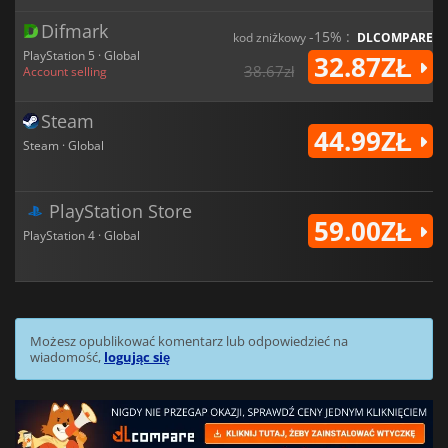
Difmark
-15% :
kod zniżkowy
DLCOMPARE
PlayStation 5 · Global
32.87ZŁ
38.67zł
Account selling
Steam
44.99ZŁ
Steam · Global
PlayStation Store
59.00ZŁ
PlayStation 4 · Global
Możesz opublikować komentarz lub odpowiedzieć na
wiadomość,
logując się