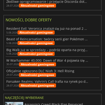
Złośliwe oprogramowanie i przejęcie Discorda dotknęły Meccha Chameleon
Aktualności gamingowe
28.07.2026
NOWOŚCI, DOBRE OFERTY
Resident Evil: Veronica znalazł się już na ponad 2 milionach list życzeń
Aktualności gamingowe
5.08.2026
Beast of Reincarnation: twórcy serii gier Pokémon wkraczają na nową ścieżkę
Aktualności gamingowe
5.08.2026
Big Walk już w sprzedaży – podróż oparta na przyjaźni
Aktualności gamingowe
5.08.2026
W Warhammer 40,000: Dawn of War 4 pojawia się frakcja Nekronów
Aktualności gamingowe
30.07.2026
Oficjalnie ogłoszono DLC Nioh 3: Hell Rising
Aktualności gamingowe
29.07.2026
Forsaken Realms: Vahrin’s Call trafia na rynek po dziesięciu latach prac
Aktualności gamingowe
28.07.2026
NAJCZĘŚCIEJ WYBIERANE
Assassin's Creed Black Flag Resynced