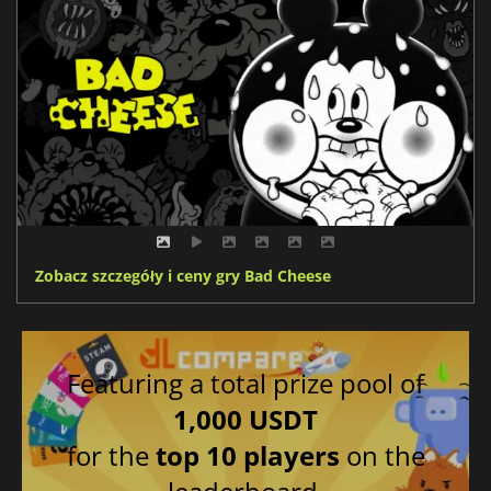
Zobacz szczegóły i ceny gry Bad Cheese
Featuring a total prize pool of
1,000 USDT
for the
top 10 players
on the