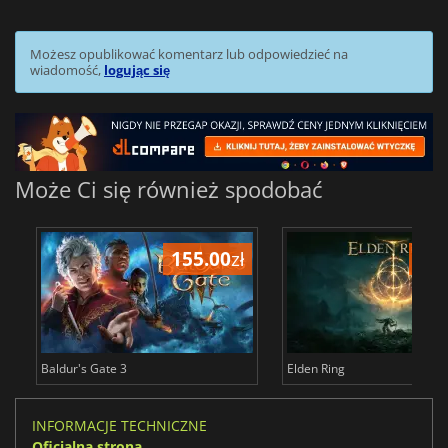
Możesz opublikować komentarz lub odpowiedzieć na
wiadomość,
logując się
Może Ci się również spodobać
155.00
zł
175
Baldur's Gate 3
Elden Ring
INFORMACJE TECHNICZNE
Oficjalna strona