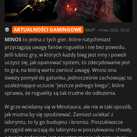
AKTUALNOŚCI GAMINGOWE
AlexP
-
14 kwi 2026, 10:26
MINOS
to jedna z tych gier, które natychmiast
przyciągają uwagę fanów roguelite i nie bez powodu.
Jeśli lubisz gry, w których każdy bieg jest inny i powoli
uczysz się, jak opanować system, to zdecydowanie jest
to gra, na którą warto zwrócić uwagę. Wnosi ona
świeży pomysł do gatunku, jednocześnie zachowując to
uzależniające uczucie "jeszcze jednego biegu", które
sprawia, że roguelity są tak trudne do odłożenia.
W grze wcielamy się w Minotaura, ale nie w taki sposób,
jak można by się spodziewać. Zamiast uciekać z
labiryntu, to ty go budujesz i bronisz. Poszukiwacze
przygód wkraczają do labiryntu w poszukiwaniu chwały,