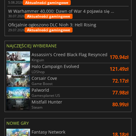
Aktualności gamingowe
5.08.2026
W Warhammer 40,000: Dawn of War 4 pojawia się frakcja Nekronów
Aktualności gamingowe
30.07.2026
Oficjalnie ogłoszono DLC Nioh 3: Hell Rising
Aktualności gamingowe
29.07.2026
NAJCZĘŚCIEJ WYBIERANE
Assassin's Creed Black Flag Resynced
170.94zł
Kinguin
Halo Campaign Evolved
121.49zł
LDShop
Corsair Cove
72.17zł
Game Boost
Palworld
77.98zł
Gamesplanet US
Mistfall Hunter
80.99zł
Steam
NOWE GRY
Fantasy Network
18.18zł