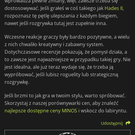
wprowadza pewne zmiany, więc zawsze trzeba się
dostosowywać. Jeśli grałeś w coś takiego jak
Hades II
,
rozpoznasz tę pętlę ulepszania z każdym biegiem,
nawet jeśli rozgrywka tutaj jest zupełnie inna.
Wczesne reakcje graczy były bardzo pozytywne, a wielu
z nich chwaliło kreatywny i zabawny system.
Dotychczasowe recenzje pokazują, że pomysł działa, a
to zawsze jest najważniejsze w przypadku takiej gry. Nie
jest idealna, ale już teraz wydaje się, że trzeba ją
wypróbować, jeśli lubisz roguelity lub strategiczną
rozgrywkę.
Jeśli brzmi to jak gra w twoim stylu, warto spróbować.
Skorzystaj z naszej porównywarki cen, aby znaleźć
najlepsze dostępne ceny MINOS
i wskocz do labiryntu.
Udostępnij