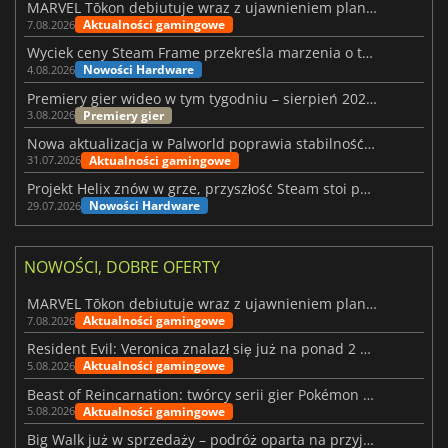
MARVEL Tōkon debiutuje wraz z ujawnieniem planu rozwoju na pierwszy rok
Aktualności gamingowe
7.08.2026
Wyciek ceny Steam Frame przekreśla marzenia o tanim zestawie VR
Nowości Hardware
4.08.2026
Premiery gier wideo w tym tygodniu – sierpień 2026 r. (32. tydzień)
Premiery gier
3.08.2026
Nowa aktualizacja w Palworld poprawia stabilność Sunreach i walk z bossami
Aktualności gamingowe
31.07.2026
Projekt Helix znów w grze, przyszłość Steam stoi pod znakiem zapytania
Nowości Hardware
29.07.2026
NOWOŚCI, DOBRE OFERTY
MARVEL Tōkon debiutuje wraz z ujawnieniem planu rozwoju na pierwszy rok
Aktualności gamingowe
7.08.2026
Resident Evil: Veronica znalazł się już na ponad 2 milionach list życzeń
Aktualności gamingowe
5.08.2026
Beast of Reincarnation: twórcy serii gier Pokémon wkraczają na nową ścieżkę
Aktualności gamingowe
5.08.2026
Big Walk już w sprzedaży – podróż oparta na przyjaźni