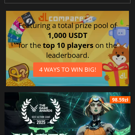
Featuring a total prize pool of
1,000 USDT
for the
top 10 players
on the
leaderboard.
4 WAYS TO WIN BIG!
98.59zł