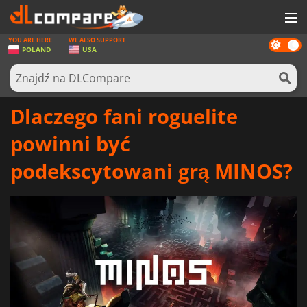
YOU ARE HERE
WE ALSO SUPPORT
Dark
GRY
POLAND
USA
mode
KARTY DO GIER
OPROGRAMOWANIE
Dlaczego fani roguelite
REWARDS
powinni być
SPRZĘT KOMPUTEROWY
podekscytowani grą MINOS?
AKTUALNOŚCI
ZALOGUJ SIĘ LUB ZAREJESTRUJ