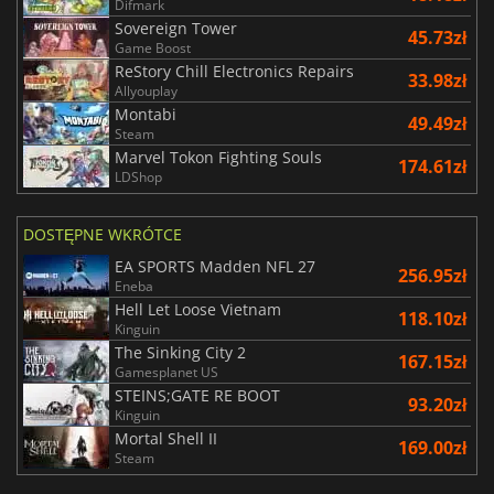
Difmark
Sovereign Tower
45.73zł
Game Boost
ReStory Chill Electronics Repairs
33.98zł
Allyouplay
Montabi
49.49zł
Steam
Marvel Tokon Fighting Souls
174.61zł
LDShop
DOSTĘPNE WKRÓTCE
EA SPORTS Madden NFL 27
256.95zł
Eneba
Hell Let Loose Vietnam
118.10zł
Kinguin
The Sinking City 2
167.15zł
Gamesplanet US
STEINS;GATE RE BOOT
93.20zł
Kinguin
Mortal Shell II
169.00zł
Steam