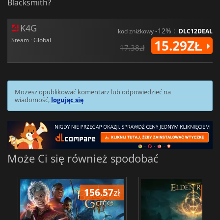
Blacksmith?
K4G
-12% :
kod zniżkowy
DLC12DEAL
Steam · Global
15.29ZŁ
17.38zł
Możesz opublikować komentarz lub odpowiedzieć na
wiadomość,
logując się
Może Ci się również spodobać
156.57
zł
175