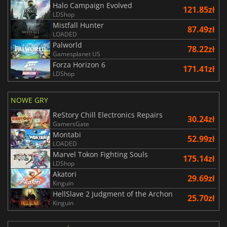
Halo Campaign Evolved
121.85zł
LDShop
Mistfall Hunter
87.49zł
LOADED
Palworld
78.22zł
Gamesplanet US
Forza Horizon 6
171.41zł
LDShop
NOWE GRY
ReStory Chill Electronics Repairs
30.24zł
GamersGate
Montabi
52.99zł
LOADED
Marvel Tokon Fighting Souls
175.14zł
LDShop
Akatori
29.69zł
Kinguin
HellSlave 2 Judgment of the Archon
25.70zł
Kinguin