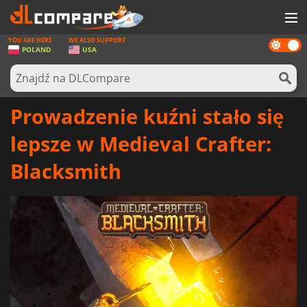
YOU ARE HERE
WE ALSO SUPPORT
Dark
GRY
POLAND
USA
mode
KARTY DO GIER
OPROGRAMOWANIE
Prowadzenie kuźni stało się
REWARDS
lepsze w Medieval Crafter:
SPRZĘT KOMPUTEROWY
Blacksmith
AKTUALNOŚCI
ZALOGUJ SIĘ LUB ZAREJESTRUJ