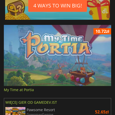
4 WAYS TO WIN BIG!
10.72zł
My Time at Portia
WIĘCEJ GIER OD GAMEDEV.IST
Pawsome Resort
52.65zł
GreenmanGaming