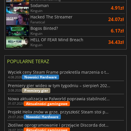
Sodaman
4.91zł
Kinguin
Hacked The Streamer
24.07zł
Fanatical
Bogos Binted?
6.17zł
Kinguin
HELL OF FEAR Mind Breach
34.43zł
Kinguin
POPULARNE TERAZ
Wyciek ceny Steam Frame przekreśla marzenia o tanim zestawie VR
Nowości Hardware
4.08.2026
Premiery gier wideo w tym tygodniu – sierpień 2026 r. (32. tydzień)
Premiery gier
3.08.2026
Nowa aktualizacja w Palworld poprawia stabilność Sunreach i walk z bossami
Aktualności gamingowe
31.07.2026
Projekt Helix znów w grze, przyszłość Steam stoi pod znakiem zapytania
Nowości Hardware
29.07.2026
Złośliwe oprogramowanie i przejęcie Discorda dotknęły Meccha Chameleon
Aktualności gamingowe
28.07.2026