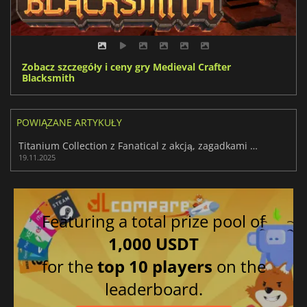
Zobacz szczegóły i ceny gry Medieval Crafter
Blacksmith
POWIĄZANE ARTYKUŁY
Titanium Collection z Fanatical z akcją, zagadkami i kolosalnymi robakami
19.11.2025
Featuring a total prize pool of
1,000 USDT
for the
top 10 players
on the
leaderboard.