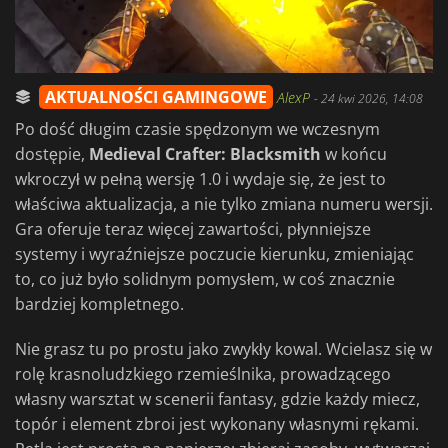
AKTUALNOŚCI GAMINGOWE
AlexP
-
24 kwi 2026, 14:08
Po dość długim czasie spędzonym we wczesnym
dostępie,
Medieval Crafter: Blacksmith
w końcu
wkroczył w pełną wersję 1.0 i wydaje się, że jest to
właściwa aktualizacja, a nie tylko zmiana numeru wersji.
Gra oferuje teraz więcej zawartości, płynniejsze
systemy i wyraźniejsze poczucie kierunku, zmieniając
to, co już było solidnym pomysłem, w coś znacznie
bardziej kompletnego.
Nie grasz tu po prostu jako zwykły kowal. Wcielasz się w
rolę krasnoludzkiego rzemieślnika, prowadzącego
własny warsztat w scenerii fantasy, gdzie każdy miecz,
topór i element zbroi jest wykonany własnymi rękami.