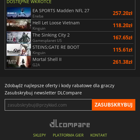
DOSTĘPNE WKRÓTCE
EA SPORTS Madden NFL 27
257.20zł
Eneba
Hell Let Loose Vietnam
118.20zł
Kinguin
The Sinking City 2
167.65zł
Gamesplanet US
STEINS;GATE RE BOOT
115.61zł
Kinguin
Mortal Shell II
261.38zł
G2A
Zdobądź najlepsze oferty i kody rabatowe dla graczy
Zasubskrybuj newsletter DLCompare
SKLEPY
PLATFORMA GIER
KONTAKT