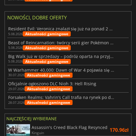
NOWOŚCI, DOBRE OFERTY
Resident Evil: Veronica znalazł się już na ponad 2 milionach list życzeń
Aktualności gamingowe
5.08.2026
Beast of Reincarnation: twórcy serii gier Pokémon wkraczają na nową ścieżkę
Aktualności gamingowe
5.08.2026
Big Walk już w sprzedaży – podróż oparta na przyjaźni
Aktualności gamingowe
5.08.2026
W Warhammer 40,000: Dawn of War 4 pojawia się frakcja Nekronów
Aktualności gamingowe
30.07.2026
Oficjalnie ogłoszono DLC Nioh 3: Hell Rising
Aktualności gamingowe
29.07.2026
Forsaken Realms: Vahrin’s Call trafia na rynek po dziesięciu latach prac
Aktualności gamingowe
28.07.2026
NAJCZĘŚCIEJ WYBIERANE
Assassin's Creed Black Flag Resynced
170.96zł
Kinguin