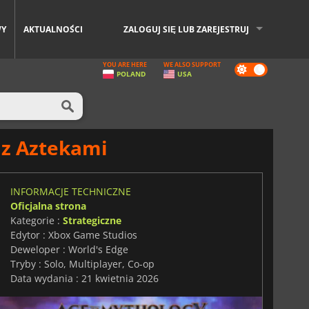
WY
AKTUALNOŚCI
ZALOGUJ SIĘ LUB ZAREJESTRUJ
YOU ARE HERE
WE ALSO SUPPORT
Dark
POLAND
USA
mode
 z Aztekami
INFORMACJE TECHNICZNE
Oficjalna strona
Kategorie :
Strategiczne
Edytor : Xbox Game Studios
Deweloper : World's Edge
Tryby : Solo, Multiplayer, Co-op
Data wydania : 21 kwietnia 2026