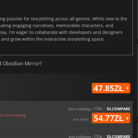
ng passion for storytelling across all genres. While new to the
reating engaging narratives, memorable characters, and
y. I'm eager to collaborate with developers and designers
and grow within the interactive storytelling space.
d Obsidian Mirror?
47.85ZŁ
-15% :
kod zniżkowy
DLCOMPARE
Account selling
54.77ZŁ
64.44zł
-15% :
kod zniżkowy
DLCOMPARE