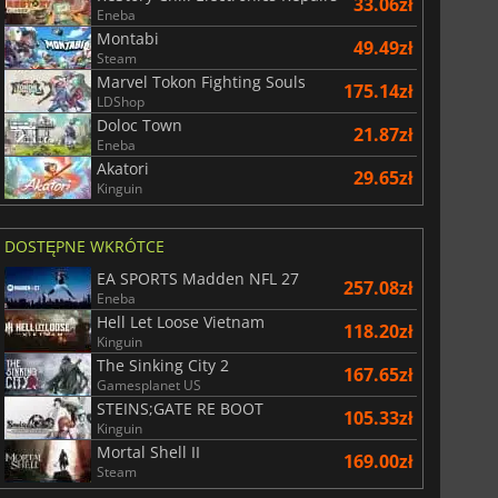
33.06zł
Eneba
Montabi
49.49zł
Steam
Marvel Tokon Fighting Souls
175.14zł
LDShop
Doloc Town
21.87zł
Eneba
Akatori
29.65zł
Kinguin
DOSTĘPNE WKRÓTCE
EA SPORTS Madden NFL 27
257.08zł
Eneba
Hell Let Loose Vietnam
118.20zł
Kinguin
The Sinking City 2
167.65zł
Gamesplanet US
STEINS;GATE RE BOOT
105.33zł
29.01
zł
66.54
zł
Kinguin
Mortal Shell II
169.00zł
Steam