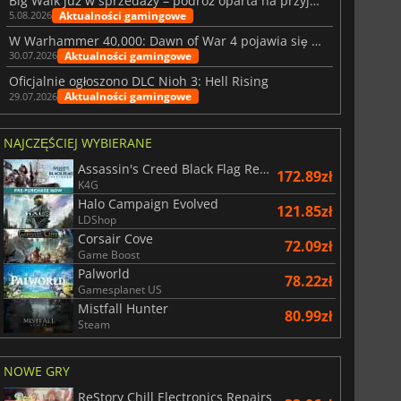
Big Walk już w sprzedaży – podróż oparta na przyjaźni
Aktualności gamingowe
5.08.2026
W Warhammer 40,000: Dawn of War 4 pojawia się frakcja Nekronów
Aktualności gamingowe
30.07.2026
Oficjalnie ogłoszono DLC Nioh 3: Hell Rising
Aktualności gamingowe
29.07.2026
NAJCZĘŚCIEJ WYBIERANE
Assassin's Creed Black Flag Resynced
172.89zł
K4G
Halo Campaign Evolved
121.85zł
LDShop
Corsair Cove
72.09zł
Game Boost
Palworld
78.22zł
Gamesplanet US
Mistfall Hunter
80.99zł
Steam
NOWE GRY
ReStory Chill Electronics Repairs