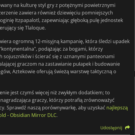
owany na kulturę styl gry z potężnymi powietrznymi
szerzenie zawiera również dziewięciu pomniejszych
oginię Itzpapalotl, zapewniając głęboką pulę jednostek
erujący się Tlaloque.
wiera ogromną 12-misyjną kampanię, która śledzi upadek
 "kontynentalna", podążając za bogami, którzy
 sojuszników i ścierać się z uznanymi panteonami
alającej graczom na zastawianie pułapek i budowanie
gów, Aztekowie oferują świeżą warstwę taktyczną o
zenie jest czymś więcej niż zwykłym dodatkiem; to
 nagradzająca graczy, którzy potrafią zrównoważyć
cy. Sprawdź naszą porównywarkę, aby uzyskać
najlepszą
old - Obsidian Mirror DLC
.
Udostępnij