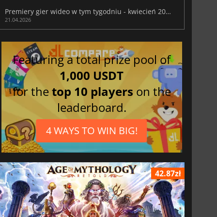
Premiery gier wideo w tym tygodniu - kwiecień 2026 (tydzień 17)
21.04.2026
Featuring a total prize pool of
1,000 USDT
for the
top 10 players
on the
leaderboard.
4 WAYS TO WIN BIG!
42.87zł