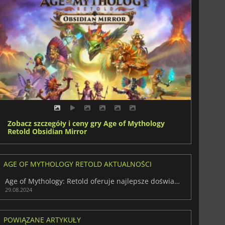
Zobacz szczegóły i ceny gry Age of Mythology
Retold Obsidian Mirror
AGE OF MYTHOLOGY RETOLD AKTUALNOŚCI
Age of Mythology: Retold oferuje najlepsze doświadczenie RTS z odnowioną grafiką
29.08.2024
POWIĄZANE ARTYKUŁY