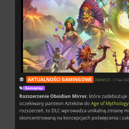
AKTUALNOŚCI GAMINGOWE
Daniel-D
-
17 kwi 202
Gameplay
Rozszerzenie
Obsidian Mirror
, które zadebiutuj
oczekiwany panteon Azteków do
Age of Mythology
rozszerzeń, to DLC wprowadza unikalną zmianę m
skoncentrowaną na koncepcjach poświęcenia i zak