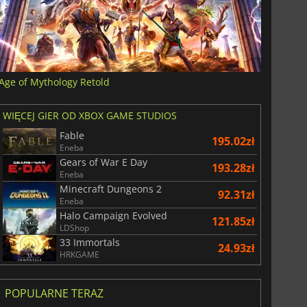
Age of Mythology Retold
WIĘCEJ GIER OD XBOX GAME STUDIOS
Fable
195.02zł
Eneba
Gears of War E Day
193.28zł
Eneba
Minecraft Dungeons 2
92.31zł
Eneba
Halo Campaign Evolved
121.85zł
LDShop
33 Immortals
24.93zł
HRKGAME
POPULARNE TERAZ