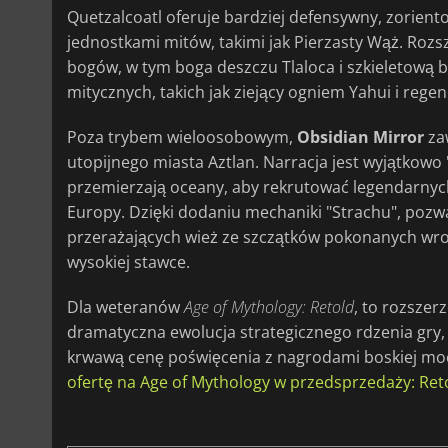
Quetzalcoatl oferuje bardziej defensywny, zorient
jednostkami mitów, takimi jak Pierzasty Wąż. Roz
bogów, w tym boga deszczu Tlaloca i szkieletową b
mitycznych, takich jak ziejący ogniem Yahui i regen
Poza trybem wieloosobowym,
Obsidian Mirror
za
utopijnego miasta Aztlan. Narracja jest wyjątkowo
przemierzają oceany, aby rekrutować legendarnych
Europy. Dzięki dodaniu mechaniki "Strachu", pozw
przerażających wież ze szczątków pokonanych wro
wysokiej stawce.
Dla weteranów
Age of Mythology: Retold
, to rozszer
dramatyczna ewolucja strategicznego rdzenia gry,
krwawą cenę poświęcenia z nagrodami boskiej mo
ofertę na Age of Mythology w przedsprzedaży: Ret