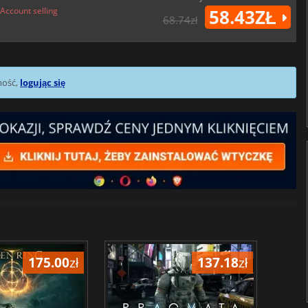
Account selling
58.43ZŁ
68.74zł
mość,
logując się
175.00
zł
137.18
zł