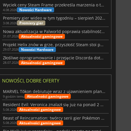
Wyciek ceny Steam Frame przekreśla marzenia o tanim zestawie VR
Nowości Hardware
4.08.2026
Premiery gier wideo w tym tygodniu – sierpień 2026 r. (32. tydzień)
Premiery gier
3.08.2026
Nowa aktualizacja w Palworld poprawia stabilność Sunreach i walk z bossami
Aktualności gamingowe
31.07.2026
Projekt Helix znów w grze, przyszłość Steam stoi pod znakiem zapytania
Nowości Hardware
29.07.2026
Złośliwe oprogramowanie i przejęcie Discorda dotknęły Meccha Chameleon
Aktualności gamingowe
28.07.2026
NOWOŚCI, DOBRE OFERTY
MARVEL Tōkon debiutuje wraz z ujawnieniem planu rozwoju na pierwszy rok
Aktualności gamingowe
9 godzin temu
Resident Evil: Veronica znalazł się już na ponad 2 milionach list życzeń
Aktualności gamingowe
5.08.2026
Beast of Reincarnation: twórcy serii gier Pokémon wkraczają na nową ścieżkę
Aktualności gamingowe
5.08.2026