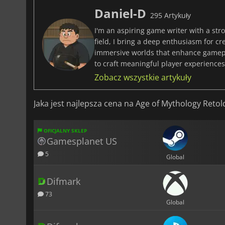
Daniel-D
295 Artykuły
I'm an aspiring game writer with a stro
field, I bring a deep enthusiasm for c
immersive worlds that enhance gamepla
to craft meaningful player experiences 
Zobacz wszystkie artykuły
Jaka jest najlepsza cena na Age of Mythology Retol
OFICJALNY SKLEP
Gamesplanet US
5
Global
Difmark
73
Global