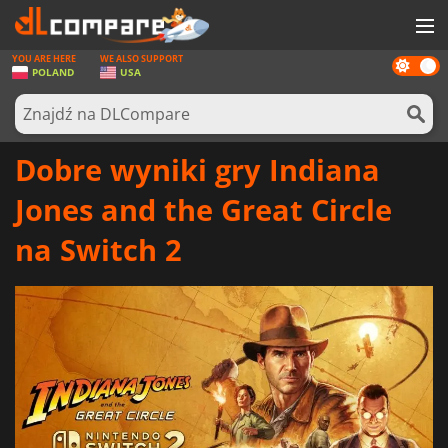
YOU ARE HERE
WE ALSO SUPPORT
Dark
GRY
POLAND
USA
mode
KARTY DO GIER
OPROGRAMOWANIE
Dobre wyniki gry Indiana
REWARDS
Jones and the Great Circle
SPRZĘT KOMPUTEROWY
na Switch 2
AKTUALNOŚCI
ZALOGUJ SIĘ LUB ZAREJESTRUJ