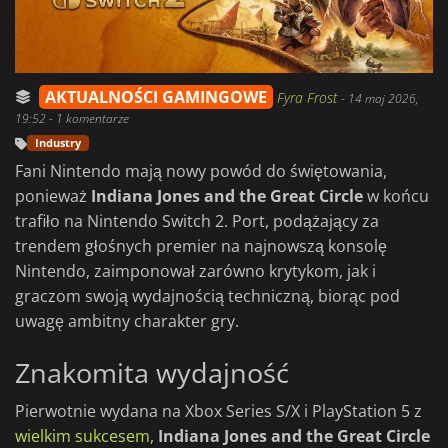
AKTUALNOŚCI GAMINGOWE
Fyra Frost
-
14 maj 2026,
19:52
- 1 komentarze
Industry
Fani Nintendo mają nowy powód do świętowania,
ponieważ
Indiana Jones and the Great Circle
w końcu
trafiło na Nintendo Switch 2. Port, podążający za
trendem głośnych premier na najnowszą konsolę
Nintendo, zaimponował zarówno krytykom, jak i
graczom swoją wydajnością techniczną, biorąc pod
uwagę ambitny charakter gry.
Znakomita wydajność
Pierwotnie wydana na Xbox Series S/X i PlayStation 5 z
wielkim sukcesem
,
Indiana Jones and the Great Circle