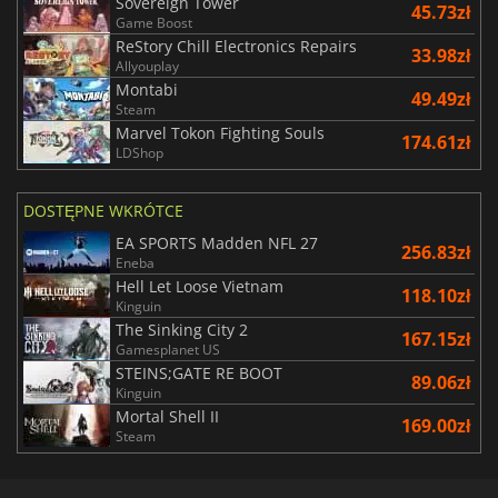
Sovereign Tower
45.73zł
Game Boost
ReStory Chill Electronics Repairs
33.98zł
Allyouplay
Montabi
49.49zł
Steam
Marvel Tokon Fighting Souls
174.61zł
LDShop
DOSTĘPNE WKRÓTCE
EA SPORTS Madden NFL 27
256.83zł
Eneba
Hell Let Loose Vietnam
118.10zł
Kinguin
The Sinking City 2
167.15zł
Gamesplanet US
STEINS;GATE RE BOOT
89.06zł
Kinguin
Mortal Shell II
169.00zł
Steam