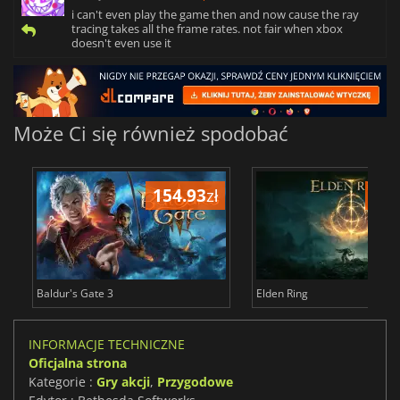
i can't even play the game then and now cause the ray
tracing takes all the frame rates. not fair when xbox
doesn't even use it
Może Ci się również spodobać
154.93
zł
172
Baldur's Gate 3
Elden Ring
INFORMACJE TECHNICZNE
Oficjalna strona
Kategorie :
Gry akcji
,
Przygodowe