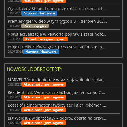
Aktualności gamingowe
7.08.2026
Wyciek ceny Steam Frame przekreśla marzenia o tanim zestawie VR
Nowości Hardware
4.08.2026
Premiery gier wideo w tym tygodniu – sierpień 2026 r. (32. tydzień)
Premiery gier
3.08.2026
Nowa aktualizacja w Palworld poprawia stabilność Sunreach i walk z bossami
Aktualności gamingowe
31.07.2026
Projekt Helix znów w grze, przyszłość Steam stoi pod znakiem zapytania
Nowości Hardware
29.07.2026
NOWOŚCI, DOBRE OFERTY
MARVEL Tōkon debiutuje wraz z ujawnieniem planu rozwoju na pierwszy rok
Aktualności gamingowe
7.08.2026
Resident Evil: Veronica znalazł się już na ponad 2 milionach list życzeń
Aktualności gamingowe
5.08.2026
Beast of Reincarnation: twórcy serii gier Pokémon wkraczają na nową ścieżkę
Aktualności gamingowe
5.08.2026
Big Walk już w sprzedaży – podróż oparta na przyjaźni
Aktualności gamingowe
5.08.2026