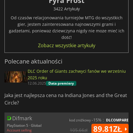
Fyra Frost
3422 Artykuły
Od czasów relacjonowania turniejów MTG do wszystkich
gier, jestem zainteresowana najnowszymi grami i
gadżetami, ponieważ dziewczyna nigdy nie może mieć ich
dość!
Zobacz wszystkie artykuły
Polecane aktualności
DLC Order of Giants zachwyci fanów we wrześniu
2025 roku
12.06.2025
Data premiery
Jaka jest najlepsza cena na Indiana Jones and the Great
Circle?
Difmark
-15% :
kod zniżkowy
DLCOMPARE
PlayStation 5 · Global
89.81ZŁ
105.66zł
Account selling