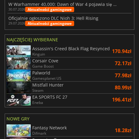
W Warhammer 40,000: Dawn of War 4 pojawia się frakcja Nekronów
Aktualności gamingowe
30.07.2026
Oficjalnie ogłoszono DLC Nioh 3: Hell Rising
Aktualności gamingowe
29.07.2026
NAJCZĘŚCIEJ WYBIERANE
Assassin's Creed Black Flag Resynced
170.94zł
Kinguin
Corsair Cove
72.17zł
Game Boost
Palworld
77.98zł
Gamesplanet US
Mistfall Hunter
80.99zł
Steam
EA SPORTS FC 27
196.41zł
Eneba
NOWE GRY
Fantasy Network
18.28zł
Difmark