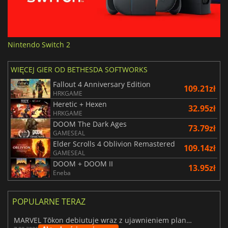
Nintendo Switch 2
WIĘCEJ GIER OD BETHESDA SOFTWORKS
Fallout 4 Anniversary Edition
109.21zł
HRKGAME
Heretic + Hexen
32.95zł
HRKGAME
DOOM The Dark Ages
73.79zł
GAMESEAL
Elder Scrolls 4 Oblivion Remastered
109.14zł
GAMESEAL
DOOM + DOOM II
13.95zł
Eneba
POPULARNE TERAZ
MARVEL Tōkon debiutuje wraz z ujawnieniem planu rozwoju na pierwszy rok