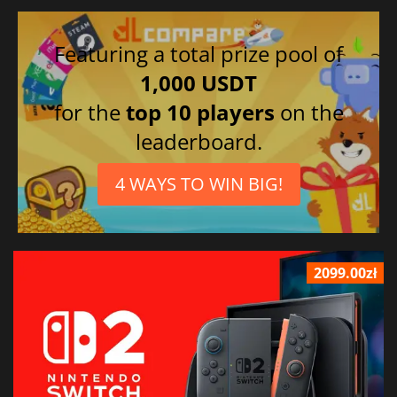
Featuring a total prize pool of
1,000 USDT
for the
top 10 players
on the
leaderboard.
4 WAYS TO WIN BIG!
2099.00zł