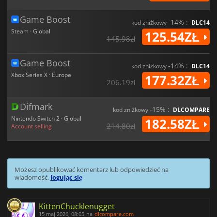
Game Boost
-14% :
kod zniżkowy
DLC14
Steam · Global
125.54ZŁ
145.98zł
Game Boost
-14% :
kod zniżkowy
DLC14
Xbox Series X · Europe
177.32ZŁ
206.19zł
Difmark
-15% :
kod zniżkowy
DLCOMPARE
Nintendo Switch 2 · Global
182.58ZŁ
214.80zł
Account selling
Możesz opublikować komentarz lub odpowiedzieć na
wiadomość,
logując się
KittenChucklenugget
15 maj 2026, 08:05
na
dlcompare.com