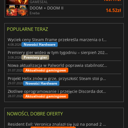
GAMESEAL
DOOM + DOOM II
14.52zł
Eneba
POPULARNE TERAZ
Wyciek ceny Steam Frame przekreśla marzenia o tanim zestawie VR
Nowości Hardware
4.08.2026
Premiery gier wideo w tym tygodniu – sierpień 2026 r. (32. tydzień)
Premiery gier
3.08.2026
Nowa aktualizacja w Palworld poprawia stabilność Sunreach i walk z bossami
Aktualności gamingowe
31.07.2026
Projekt Helix znów w grze, przyszłość Steam stoi pod znakiem zapytania
Nowości Hardware
29.07.2026
Złośliwe oprogramowanie i przejęcie Discorda dotknęły Meccha Chameleon
Aktualności gamingowe
28.07.2026
NOWOŚCI, DOBRE OFERTY
Resident Evil: Veronica znalazł się już na ponad 2 milionach list życzeń