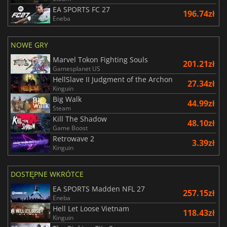
EA SPORTS FC 27
196.74zł
Eneba
NOWE GRY
Marvel Tokon Fighting Souls
201.21zł
Gamesplanet US
HellSlave II Judgment of the Archon
27.34zł
Kinguin
Big Walk
44.99zł
Steam
Kill The Shadow
48.10zł
Game Boost
Retrowave 2
3.39zł
Kinguin
DOSTĘPNE WKRÓTCE
EA SPORTS Madden NFL 27
257.15zł
Eneba
Hell Let Loose Vietnam
118.43zł
Kinguin