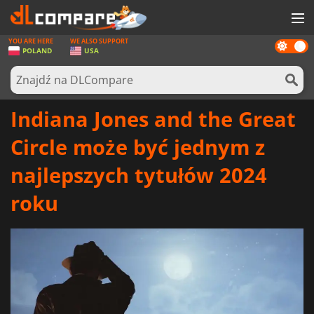
YOU ARE HERE
WE ALSO SUPPORT
Dark
GRY
POLAND
USA
mode
KARTY DO GIER
OPROGRAMOWANIE
Indiana Jones and the Great
REWARDS
Circle może być jednym z
SPRZĘT KOMPUTEROWY
najlepszych tytułów 2024
AKTUALNOŚCI
roku
ZALOGUJ SIĘ LUB ZAREJESTRUJ