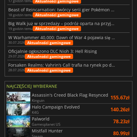
Aktualności gamingowe
17 godzin temu
Beast of Reincarnation: twórcy serii gier Pokémon wkraczają na nową ścieżkę
Aktualności gamingowe
18 godzin temu
Big Walk już w sprzedaży – podróż oparta na przyjaźni
Aktualności gamingowe
19 godzin temu
W Warhammer 40,000: Dawn of War 4 pojawia się frakcja Nekronów
Aktualności gamingowe
30.07.2026
Oficjalnie ogłoszono DLC Nioh 3: Hell Rising
Aktualności gamingowe
29.07.2026
Forsaken Realms: Vahrin’s Call trafia na rynek po dziesięciu latach prac
Aktualności gamingowe
28.07.2026
NAJCZĘŚCIEJ WYBIERANE
Assassin's Creed Black Flag Resynced
155.67zł
Kinguin
Halo Campaign Evolved
140.26zł
K4G
Palworld
78.23zł
Gamesplanet US
Mistfall Hunter
80.99zł
Steam