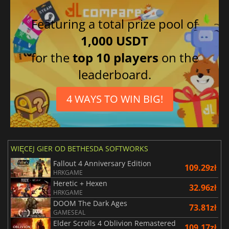
Featuring a total prize pool of
1,000 USDT
for the
top 10 players
on the
leaderboard.
4 WAYS TO WIN BIG!
WIĘCEJ GIER OD BETHESDA SOFTWORKS
Fallout 4 Anniversary Edition
109.29zł
HRKGAME
Heretic + Hexen
32.96zł
HRKGAME
DOOM The Dark Ages
73.81zł
GAMESEAL
Elder Scrolls 4 Oblivion Remastered
109.17zł