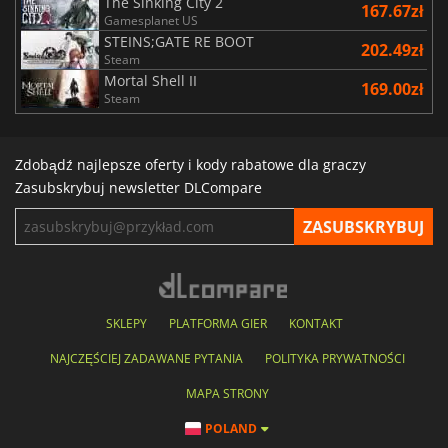
The Sinking City 2
167.67zł
Gamesplanet US
STEINS;GATE RE BOOT
202.49zł
Steam
Mortal Shell II
169.00zł
Steam
Zdobądź najlepsze oferty i kody rabatowe dla graczy
Zasubskrybuj newsletter DLCompare
SKLEPY
PLATFORMA GIER
KONTAKT
NAJCZĘŚCIEJ ZADAWANE PYTANIA
POLITYKA PRYWATNOŚCI
MAPA STRONY
POLAND