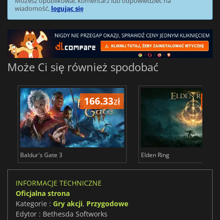
Możesz opublikować komentarz lub odpowiedzieć na
wiadomość,
logując się
Może Ci się również spodobać
166.33
zł
175
Baldur's Gate 3
Elden Ring
INFORMACJE TECHNICZNE
Oficjalna strona
Kategorie :
Gry akcji
,
Przygodowe
Edytor : Bethesda Softworks