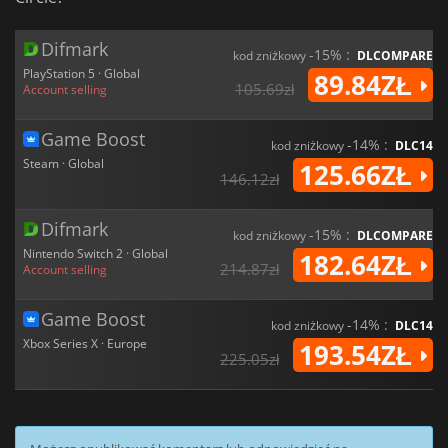
Difmark
-15% :
kod zniżkowy
DLCOMPARE
PlayStation 5 · Global
89.84ZŁ
105.69zł
Account selling
Game Boost
-14% :
kod zniżkowy
DLC14
Steam · Global
125.66ZŁ
146.12zł
Difmark
-15% :
kod zniżkowy
DLCOMPARE
Nintendo Switch 2 · Global
182.64ZŁ
214.87zł
Account selling
Game Boost
-14% :
kod zniżkowy
DLC14
Xbox Series X · Europe
193.54ZŁ
225.05zł