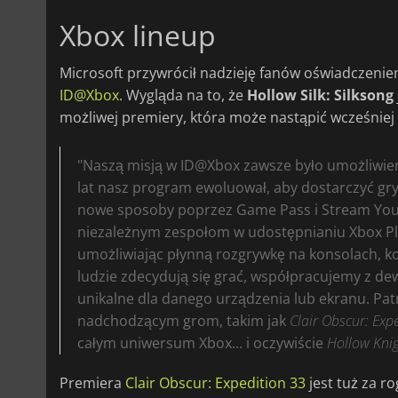
Xbox lineup
Microsoft przywrócił nadzieję fanów oświadczen
ID@Xbox
. Wygląda na to, że
Hollow Silk: Silksong
możliwej premiery, która może nastąpić wcześniej
"Naszą misją w ID@Xbox zawsze było umożliwieni
lat nasz program ewoluował, aby dostarczyć gry
nowe sposoby poprzez Game Pass i Stream Yo
niezależnym zespołom w udostępnianiu Xbox Play
umożliwiając płynną rozgrywkę na konsolach, k
ludzie zdecydują się grać, współpracujemy z dew
unikalne dla danego urządzenia lub ekranu. Patr
nadchodzącym grom, takim jak
Clair Obscur: Exp
całym uniwersum Xbox... i oczywiście
Hollow Knig
Premiera
Clair Obscur: Expedition 33
jest tuż za r