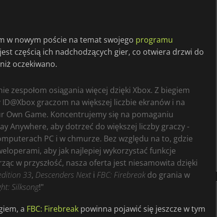
iem w nowym poście na temat swojego
programu
jest częścią ich nadchodzących gier, co otwiera drzwi do
 niż oczekiwano.
e zespołom osiągania więcej dzięki Xbox. Z biegiem
 ID@Xbox graczom na większej liczbie ekranów i na
ur Own Game. Koncentrujemy się na pomaganiu
 Anywhere, aby dotrzeć do większej liczby graczy -
omputerach PC i w chmurze. Bez względu na to, gdzie
eloperami, aby jak najlepiej wykorzystać funkcje
ząc w przyszłość, nasza oferta jest niesamowita dzięki
edition 33
,
Descenders Next
i
FBC: Firebreak
do grania w
ht: Silksong
!"
ogiem, a
FBC: Firebreak
powinna pojawić się jeszcze w tym