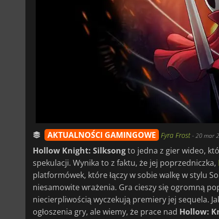
AKTUALNOŚCI GAMINGOWE
Fyra Frost
-
20 mar 2
Hollow Knight: Silksong
to jedna z gier wideo, kt
spekulacji. Wynika to z faktu, że jej poprzedniczka,
platformówek, które łączy w sobie walkę w stylu S
niesamowite wrażenia. Gra cieszy się ogromną po
niecierpliwością wyczekują premiery jej sequela. J
ogłoszenia gry, ale wiemy, że prace nad
Hollow: K