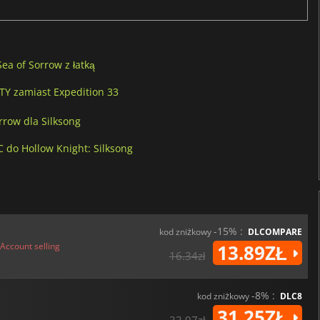
ea of Sorrow z łatką
TY zamiast Expedition 33
row dla Silksong
 do Hollow Knight: Silksong
-15% :
kod zniżkowy
DLCOMPARE
Account selling
13.89ZŁ
16.34zł
-8% :
kod zniżkowy
DLC8
31.25ZŁ