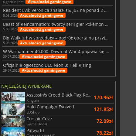
Aktualności gamingowe
6 godzin temu
Resident Evil: Veronica znalazł się już na ponad 2 milionach list życzeń
Aktualności gamingowe
5.08.2026
Beast of Reincarnation: twórcy serii gier Pokémon wkraczają na nową ścieżkę
Aktualności gamingowe
5.08.2026
Big Walk już w sprzedaży – podróż oparta na przyjaźni
Aktualności gamingowe
5.08.2026
W Warhammer 40,000: Dawn of War 4 pojawia się frakcja Nekronów
Aktualności gamingowe
30.07.2026
Oficjalnie ogłoszono DLC Nioh 3: Hell Rising
Aktualności gamingowe
29.07.2026
NAJCZĘŚCIEJ WYBIERANE
Assassin's Creed Black Flag Resynced
170.96zł
Kinguin
Halo Campaign Evolved
121.85zł
LDShop
Corsair Cove
72.09zł
Game Boost
Palworld
78.22zł
Gamesplanet US