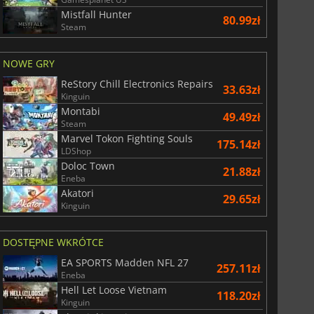
Mistfall Hunter
80.99zł
Steam
NOWE GRY
ReStory Chill Electronics Repairs
33.63zł
Kinguin
Montabi
49.49zł
Steam
Marvel Tokon Fighting Souls
175.14zł
LDShop
Doloc Town
21.88zł
Eneba
Akatori
29.65zł
Kinguin
DOSTĘPNE WKRÓTCE
EA SPORTS Madden NFL 27
257.11zł
Eneba
Hell Let Loose Vietnam
118.20zł
Kinguin