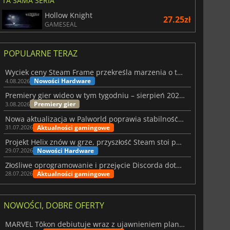
TA SAMA SERIA
Hollow Knight
27.25zł
GAMESEAL
POPULARNE TERAZ
Wyciek ceny Steam Frame przekreśla marzenia o tanim zestawie VR
Nowości Hardware
4.08.2026
Premiery gier wideo w tym tygodniu – sierpień 2026 r. (32. tydzień)
Premiery gier
3.08.2026
Nowa aktualizacja w Palworld poprawia stabilność Sunreach i walk z bossami
Aktualności gamingowe
31.07.2026
Projekt Helix znów w grze, przyszłość Steam stoi pod znakiem zapytania
Nowości Hardware
29.07.2026
Złośliwe oprogramowanie i przejęcie Discorda dotknęły Meccha Chameleon
Aktualności gamingowe
28.07.2026
NOWOŚCI, DOBRE OFERTY
MARVEL Tōkon debiutuje wraz z ujawnieniem planu rozwoju na pierwszy rok