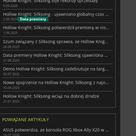
Hollow Knight: Silksong bije rekordy sprzedaży
5.09.2025
Hollow Knight: Silksong - ujawniono globalny czas premiery
Data premiery
2.09.2025
Hollow Knight: Silksong potwierdził premierę w niskiej cenie
1.09.2025
Szum związany z Silksong sprawia, że Hollow Knight bije rekord popularności
26.08.2025
Data premiery Hollow Knight: Silksong ujawniona w nowym zwiastunie
21.08.2025
Demo Hollow Knight: Silksong zadebiutuje na targach Gamescom 2025
30.07.2025
Nowe spojrzenie na Hollow Knight: Silksong z najnowszymi zrzutami ekranu
10.04.2025
Hollow Knight: Silksong wciąż na dobrej drodze
21.01.2025
POWIĄZANE ARTYKUŁY
ASUS potwierdza, że konsola ROG Xbox Ally X20 w końcu trafi do sprzedaży
16.07.2026