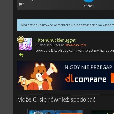
1
Global
Możesz opublikować komentarz lub odpowiedzieć na wiado
KittenChucklenugget
24 mar 2025, 16:21
na
dlcompare.com
suuuuure it is. oh boy can't wait to get my hands 
Może Ci się również spodobać