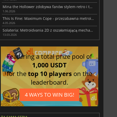
Mina the Hollower zdobywa fanów stylem retro i twardą akcją
1.06.2026
This Is Fine: Maximum Cope - przezabawna metroidvania
4.05.2026
Solateria: Metroidvania 2D z oszałamiającą mechaniką parowania
13.03.2026
Featuring a total prize pool of
1,000 USDT
for the
top 10 players
on the
leaderboard.
4 WAYS TO WIN BIG!