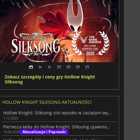
Zobacz szczegóły i ceny gry Hollow Knight
Silksong
HOLLOW KNIGHT SILKSONG AKTUALNOŚCI
Hollow Knight: Silksong stoi wysoko w zaciętym wyścigu TGA
1.12.2025
Pierwsza łatka do Hollow Knight: Silksong ujawniona przez Team Cherry
Aktualizacje i Poprawki
10.09.2025