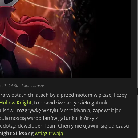
025, 14:30
- 1 komentarze
óra w ostatnich latach była przedmiotem większej liczby
Hollow Knight
, to prawdziwe arcydzieło gatunku
oulsów i rozgrywkę w stylu Metroidvania, zapewniając
pularnością wśród fanów gatunku, którzy z
ak dotąd deweloper Team Cherry nie ujawnił się od czasu
night Silksong
wciąż trwają
.