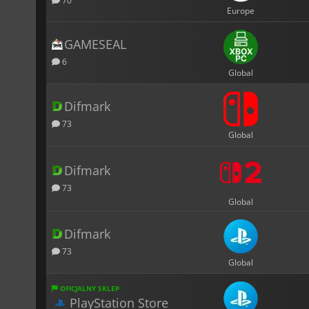
70
Europe
GAMESEAL
6
Global
Difmark
73
Global
Difmark
73
Global
Difmark
73
Global
OFICJALNY SKLEP
PlayStation Store