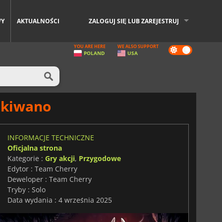
WY
AKTUALNOŚCI
ZALOGUJ SIĘ LUB ZAREJESTRUJ
YOU ARE HERE
WE ALSO SUPPORT
Dark
POLAND
USA
mode
zekiwano
INFORMACJE TECHNICZNE
Oficjalna strona
Kategorie :
Gry akcji
,
Przygodowe
Edytor : Team Cherry
Deweloper : Team Cherry
Tryby : Solo
Data wydania : 4 września 2025