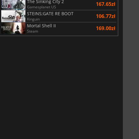
The Sinking City 2
167.65zł
Gamesplanet US
STEINS;GATE RE BOOT
106.77zł
Kinguin
Mortal Shell II
169.00zł
Steam