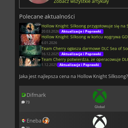
Zobacz wszystkie artykuły
Polecane aktualności
Hollow Knight: Silksong przygotowuje się na S
20.03.2026
Aktualizacje i Poprawki
Hollow Knight: Silksong w końcu wygrywa GO
6.01.2026
Team Cherry ogłasza darmowe DLC Sea of Sor
16.12.2025
Aktualizacje i Poprawki
Team Cherry potwierdza, że operacowuje DLC
1.12.2025
Aktualizacje i Poprawki
Jaka jest najlepsza cena na Hollow Knight Silksong?
Difmark
73
Global
Eneba