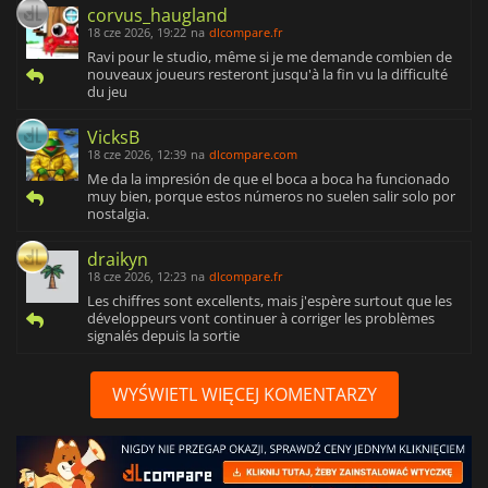
corvus_haugland
18 cze 2026, 19:22
na
dlcompare.fr
Ravi pour le studio, même si je me demande combien de
nouveaux joueurs resteront jusqu'à la fin vu la difficulté
du jeu
VicksB
18 cze 2026, 12:39
na
dlcompare.com
Me da la impresión de que el boca a boca ha funcionado
muy bien, porque estos números no suelen salir solo por
nostalgia.
draikyn
18 cze 2026, 12:23
na
dlcompare.fr
Les chiffres sont excellents, mais j'espère surtout que les
développeurs vont continuer à corriger les problèmes
signalés depuis la sortie
WYŚWIETL WIĘCEJ KOMENTARZY