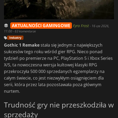
AKTUALNOŚCI GAMINGOWE
Fyra Frost
-
16 cze 2026,
11:00
- 63 komentarze
Industry
Gothic 1 Remake
stała się jednym z największych
sukcesów tego roku wśród gier RPG. Nieco ponad
tydzień po premierze na PC, PlayStation 5 i Xbox Series
X/S, ta nowoczesna wersja kultowej klasyki RPG
przekroczyła 500 000 sprzedanych egzemplarzy na
całym świecie, co jest niezwykłym osiągnięciem dla
serii, która przez lata pozostawała poza głównym
nurtem.
Trudność gry nie przeszkodziła w
sprzedaży