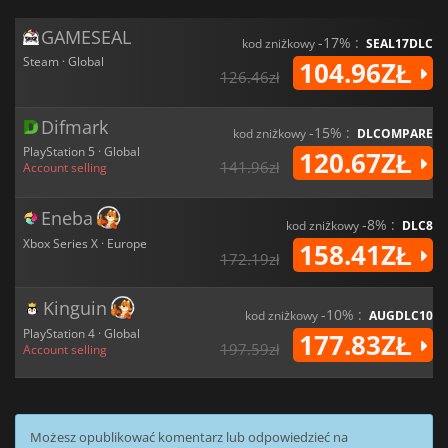
GAMESEAL
-17% :
kod zniżkowy
SEAL17DLC
Steam · Global
104.96ZŁ
126.46zł
Difmark
-15% :
kod zniżkowy
DLCOMPARE
PlayStation 5 · Global
120.67ZŁ
141.96zł
Account selling
Eneba
-8% :
kod zniżkowy
DLC8
Xbox Series X · Europe
158.41ZŁ
172.19zł
Kinguin
-10% :
kod zniżkowy
AUGDLC10
PlayStation 4 · Global
177.83ZŁ
197.59zł
Account selling
Możesz opublikować komentarz lub odpowiedzieć na