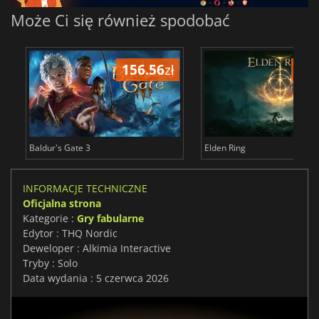
Może Ci się również spodobać
156.56
zł
175
Baldur's Gate 3
Elden Ring
INFORMACJE TECHNICZNE
Oficjalna strona
Kategorie :
Gry fabularne
Edytor : THQ Nordic
Deweloper : Alkimia Interactive
Tryby : Solo
Data wydania : 5 czerwca 2026