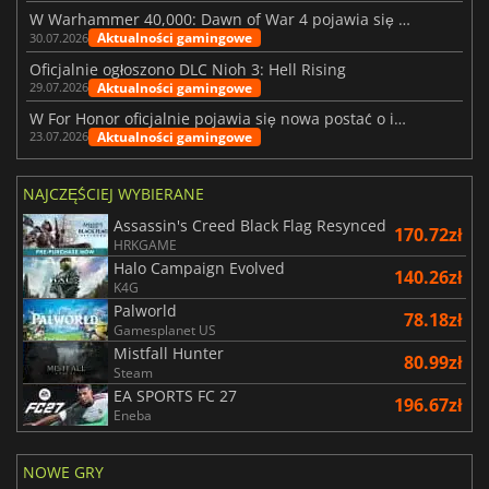
W Warhammer 40,000: Dawn of War 4 pojawia się frakcja Nekronów
Aktualności gamingowe
30.07.2026
Oficjalnie ogłoszono DLC Nioh 3: Hell Rising
Aktualności gamingowe
29.07.2026
W For Honor oficjalnie pojawia się nowa postać o imieniu Arakure
Aktualności gamingowe
23.07.2026
NAJCZĘŚCIEJ WYBIERANE
Assassin's Creed Black Flag Resynced
170.72zł
HRKGAME
Halo Campaign Evolved
140.26zł
K4G
Palworld
78.18zł
Gamesplanet US
Mistfall Hunter
80.99zł
Steam
EA SPORTS FC 27
196.67zł
Eneba
NOWE GRY