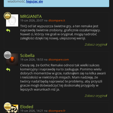
wiadomość,
logując się
MRGIANITA
19 cze 2026, 20:07
na
dlcompare.it
THQ od lat wypuszcza świetne gry, a ten remake jest
naprawdę świetnie zrobiony, graficznie oszałamiający.
Nawet ci, którzy nie grali w oryginał, mogą nadrobić
zaległości dzięki tej nowej, ulepszonej wersji.
Zobacz oryginał
Scibella
19 cze 2026, 18:53
na
dlcompare.com
Cieszę się, że Gothic Remake odnosi tak wielki sukces
komercyjny i naprawdę na to zasługuje. Pomimo wielu
dobrych momentów w grze, natknąłem się na kilka awarii
i nieścisłości w niektórych misjach. Mam nadzieję, że
twórcy nadal będą naprawiać te problemy, aby przyszli
gracze mogli doświadczyć tej doskonałej przygody w
lepszych warunkach niż ja.
Zobacz oryginał
Eloded
19 cze 2026, 14:21
na
dlcompare.fr