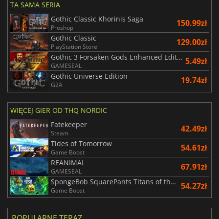
TA SAMA SERIA
Gothic Classic Khorinis Saga
150.99zł
Proshop
Gothic Classic
129.00zł
PlayStation Store
Gothic 3 Forsaken Gods Enhanced Edition
5.49zł
GAMESEAL
Gothic Universe Edition
19.74zł
G2A
WIĘCEJ GIER OD THQ NORDIC
Fatekeeper
42.49zł
Steam
Tides of Tomorrow
54.61zł
Game Boost
REANIMAL
67.91zł
GAMESEAL
SpongeBob SquarePants Titans of the Tide
54.27zł
Game Boost
POPULARNE TERAZ