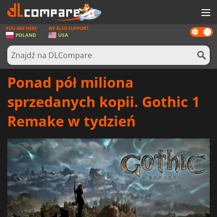
YOU ARE HERE
WE ALSO SUPPORT
Dark
GRY
POLAND
USA
mode
KARTY DO GIER
OPROGRAMOWANIE
Ponad pół miliona
REWARDS
sprzedanych kopii. Gothic 1
SPRZĘT KOMPUTEROWY
Remake w tydzień
AKTUALNOŚCI
ZALOGUJ SIĘ LUB ZAREJESTRUJ