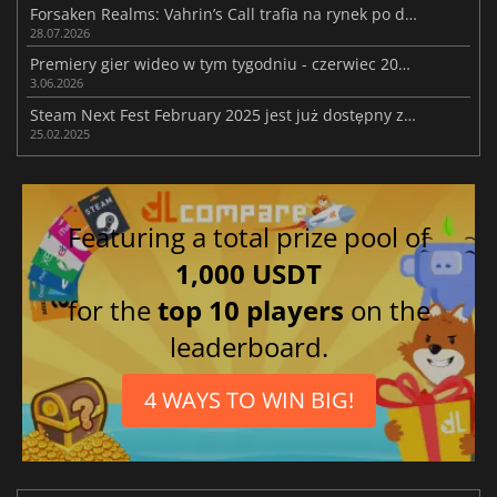
Forsaken Realms: Vahrin’s Call trafia na rynek po dziesięciu latach prac
28.07.2026
Premiery gier wideo w tym tygodniu - czerwiec 2026 (tydzień 23)
3.06.2026
Steam Next Fest February 2025 jest już dostępny z mnóstwem wersji demonstracyjnych
25.02.2025
Featuring a total prize pool of
1,000 USDT
for the
top 10 players
on the
leaderboard.
4 WAYS TO WIN BIG!