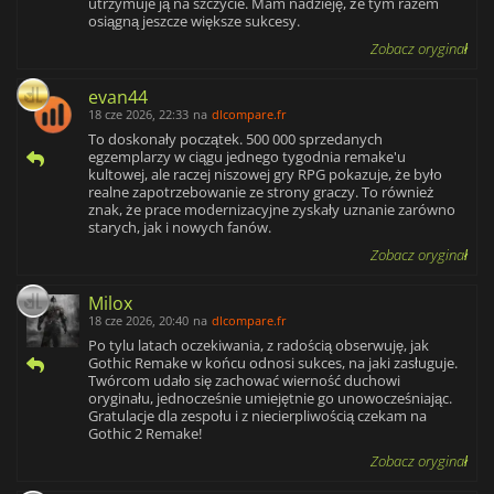
utrzymuje ją na szczycie. Mam nadzieję, że tym razem
osiągną jeszcze większe sukcesy.
Zobacz oryginał
evan44
18 cze 2026, 22:33
na
dlcompare.fr
To doskonały początek. 500 000 sprzedanych
egzemplarzy w ciągu jednego tygodnia remake'u
kultowej, ale raczej niszowej gry RPG pokazuje, że było
realne zapotrzebowanie ze strony graczy. To również
znak, że prace modernizacyjne zyskały uznanie zarówno
starych, jak i nowych fanów.
Zobacz oryginał
Milox
18 cze 2026, 20:40
na
dlcompare.fr
Po tylu latach oczekiwania, z radością obserwuję, jak
Gothic Remake w końcu odnosi sukces, na jaki zasługuje.
Twórcom udało się zachować wierność duchowi
oryginału, jednocześnie umiejętnie go unowocześniając.
Gratulacje dla zespołu i z niecierpliwością czekam na
Gothic 2 Remake!
Zobacz oryginał