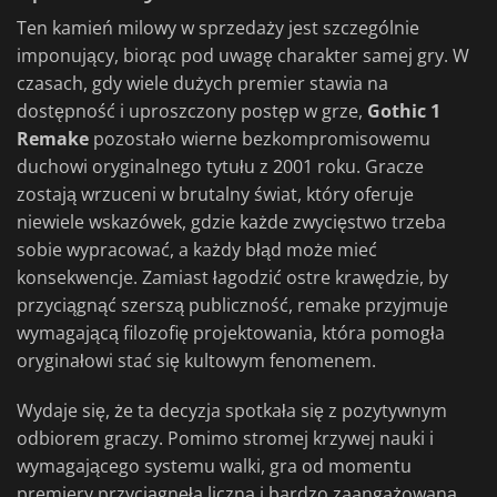
Ten kamień milowy w sprzedaży jest szczególnie
imponujący, biorąc pod uwagę charakter samej gry. W
czasach, gdy wiele dużych premier stawia na
dostępność i uproszczony postęp w grze,
Gothic 1
Remake
pozostało wierne bezkompromisowemu
duchowi oryginalnego tytułu z 2001 roku. Gracze
zostają wrzuceni w brutalny świat, który oferuje
niewiele wskazówek, gdzie każde zwycięstwo trzeba
sobie wypracować, a każdy błąd może mieć
konsekwencje. Zamiast łagodzić ostre krawędzie, by
przyciągnąć szerszą publiczność, remake przyjmuje
wymagającą filozofię projektowania, która pomogła
oryginałowi stać się kultowym fenomenem.
Wydaje się, że ta decyzja spotkała się z pozytywnym
odbiorem graczy. Pomimo stromej krzywej nauki i
wymagającego systemu walki, gra od momentu
premiery przyciągnęła liczną i bardzo zaangażowaną