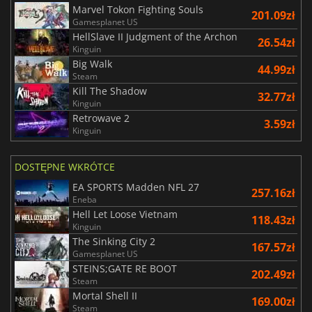
Marvel Tokon Fighting Souls
201.09zł
Gamesplanet US
HellSlave II Judgment of the Archon
26.54zł
Kinguin
Big Walk
44.99zł
Steam
Kill The Shadow
32.77zł
Kinguin
Retrowave 2
3.59zł
Kinguin
DOSTĘPNE WKRÓTCE
EA SPORTS Madden NFL 27
257.16zł
Eneba
Hell Let Loose Vietnam
118.43zł
Kinguin
The Sinking City 2
167.57zł
Gamesplanet US
STEINS;GATE RE BOOT
202.49zł
Steam
Mortal Shell II
169.00zł
Steam