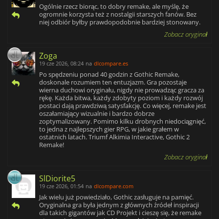
Ogólnie rzecz biorąc, to dobry remake, ale myślę, że
ogromnie korzysta też z nostalgii starszych fanów. Bez
niej odbiór byłby prawdopodobnie bardziej stonowany.
Zobacz oryginał
Zoga
19 cze 2026, 08:24
na
dlcompare.es
Po spędzeniu ponad 40 godzin z Gothic Remake,
doskonale rozumiem ten entuzjazm. Gra pozostaje
wierna duchowi oryginału, nigdy nie prowadząc gracza za
rękę. Każda bitwa, każdy zdobyty poziom i każdy rozwój
postaci dają prawdziwą satysfakcję. Co więcej, remake jest
oszałamiający wizualnie i bardzo dobrze
zoptymalizowany. Pomimo kilku drobnych niedociągnięć,
to jedna z najlepszych gier RPG, w jakie grałem w
ostatnich latach. Triumf Alkimia Interactive, Gothic 2
Remake!
Zobacz oryginał
SlDiorite5
19 cze 2026, 01:54
na
dlcompare.com
Jak wielu już powiedziało, Gothic zasługuje na pamięć.
Oryginalna gra była jednym z głównych źródeł inspiracji
dla takich gigantów jak CD Projekt i cieszę się, że remake