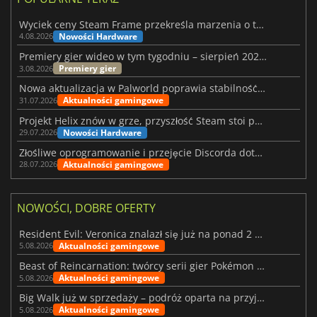
Wyciek ceny Steam Frame przekreśla marzenia o tanim zestawie VR
Nowości Hardware
4.08.2026
Premiery gier wideo w tym tygodniu – sierpień 2026 r. (32. tydzień)
Premiery gier
3.08.2026
Nowa aktualizacja w Palworld poprawia stabilność Sunreach i walk z bossami
Aktualności gamingowe
31.07.2026
Projekt Helix znów w grze, przyszłość Steam stoi pod znakiem zapytania
Nowości Hardware
29.07.2026
Złośliwe oprogramowanie i przejęcie Discorda dotknęły Meccha Chameleon
Aktualności gamingowe
28.07.2026
NOWOŚCI, DOBRE OFERTY
Resident Evil: Veronica znalazł się już na ponad 2 milionach list życzeń
Aktualności gamingowe
5.08.2026
Beast of Reincarnation: twórcy serii gier Pokémon wkraczają na nową ścieżkę
Aktualności gamingowe
5.08.2026
Big Walk już w sprzedaży – podróż oparta na przyjaźni
Aktualności gamingowe
5.08.2026