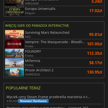
3.24zł
HRKGAME
Europa Universalis
17.02zł
Kinguin
WIĘCEJ GIER OD PARADOX INTERACTIVE
Surviving Mars Relaunched
95.81zł
K4G
Vampire: The Masquerade - Bloodlines 2
107.05zł
Eneba
FOUNDRY
112.35zł
Eneba
Millennia
58.17zł
Eneba
Prison Architect 2
130.95zł
GAMESEAL
POPULARNE TERAZ
Wyciek ceny Steam Frame przekreśla marzenia o tanim zestawie VR
Nowości Hardware
4.08.2026
Premiery gier wideo w tym tygodniu – sierpień 2026 r. (32. tydzień)