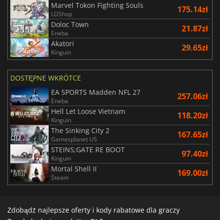
Marvel Tokon Fighting Souls
175.14zł
LDShop
Doloc Town
21.87zł
Eneba
Akatori
29.65zł
Kinguin
DOSTĘPNE WKRÓTCE
EA SPORTS Madden NFL 27
257.06zł
Eneba
Hell Let Loose Vietnam
118.20zł
Kinguin
The Sinking City 2
167.65zł
Gamesplanet US
STEINS;GATE RE BOOT
97.40zł
Kinguin
Mortal Shell II
169.00zł
Steam
Zdobądź najlepsze oferty i kody rabatowe dla graczy