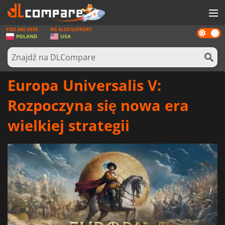
YOU ARE HERE
WE ALSO SUPPORT
Dark
GRY
POLAND
USA
mode
KARTY DO GIER
OPROGRAMOWANIE
Europa Universalis V:
REWARDS
Rozpoczyna się nowa era
SPRZĘT KOMPUTEROWY
wielkiej strategii
AKTUALNOŚCI
ZALOGUJ SIĘ LUB ZAREJESTRUJ