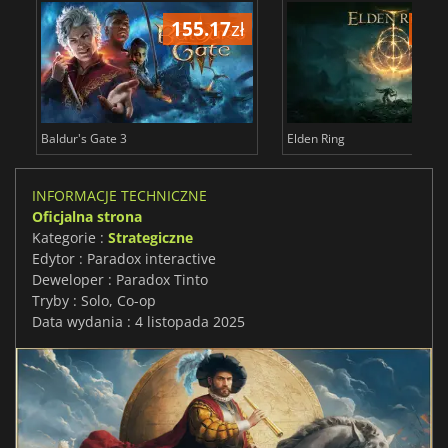
155.17
zł
175
Baldur's Gate 3
Elden Ring
INFORMACJE TECHNICZNE
Oficjalna strona
Kategorie :
Strategiczne
Edytor : Paradox interactive
Deweloper : Paradox Tinto
Tryby : Solo, Co-op
Data wydania : 4 listopada 2025