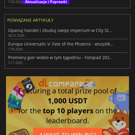
Aktualizacje i Poprawki
7.05.2026
POWIĄZANE ARTYKUŁY
Opanuj handel i zbuduj swoje imperium w City States: Medieval
28.07.2026
Europa Universalis V: Fate of the Phoenix - wszystkie nowości w wersji 1.2
7.05.2026
Premiery gier wideo w tym tygodniu - listopad 2025 (tydzień 45)
3.11.2025
Featuring a total prize pool of
1,000 USDT
for the
top 10 players
on the
leaderboard.
4 WAYS TO WIN BIG!