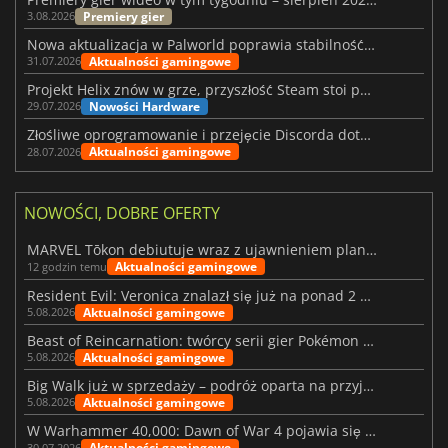
Premiery gier
3.08.2026
Nowa aktualizacja w Palworld poprawia stabilność Sunreach i walk z bossami
Aktualności gamingowe
31.07.2026
Projekt Helix znów w grze, przyszłość Steam stoi pod znakiem zapytania
Nowości Hardware
29.07.2026
Złośliwe oprogramowanie i przejęcie Discorda dotknęły Meccha Chameleon
Aktualności gamingowe
28.07.2026
NOWOŚCI, DOBRE OFERTY
MARVEL Tōkon debiutuje wraz z ujawnieniem planu rozwoju na pierwszy rok
Aktualności gamingowe
12 godzin temu
Resident Evil: Veronica znalazł się już na ponad 2 milionach list życzeń
Aktualności gamingowe
5.08.2026
Beast of Reincarnation: twórcy serii gier Pokémon wkraczają na nową ścieżkę
Aktualności gamingowe
5.08.2026
Big Walk już w sprzedaży – podróż oparta na przyjaźni
Aktualności gamingowe
5.08.2026
W Warhammer 40,000: Dawn of War 4 pojawia się frakcja Nekronów
Aktualności gamingowe
30.07.2026