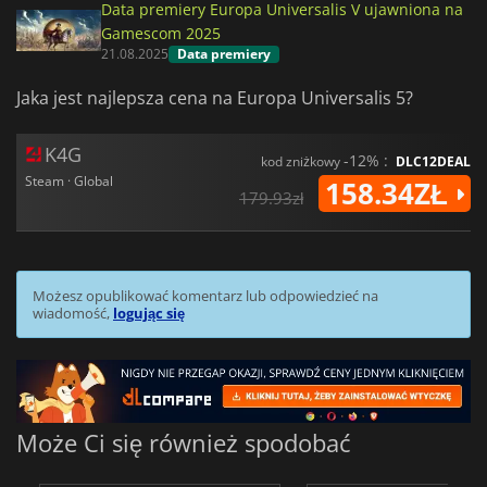
Data premiery Europa Universalis V ujawniona na
Gamescom 2025
21.08.2025
Data premiery
Jaka jest najlepsza cena na Europa Universalis 5?
K4G
-12% :
kod zniżkowy
DLC12DEAL
Steam · Global
158.34ZŁ
179.93zł
Możesz opublikować komentarz lub odpowiedzieć na
wiadomość,
logując się
Może Ci się również spodobać