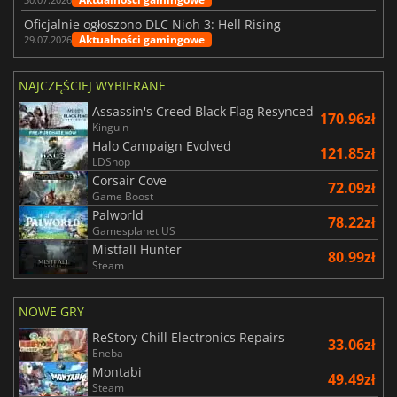
Oficjalnie ogłoszono DLC Nioh 3: Hell Rising
Aktualności gamingowe
29.07.2026
NAJCZĘŚCIEJ WYBIERANE
Assassin's Creed Black Flag Resynced
170.96zł
Kinguin
Halo Campaign Evolved
121.85zł
LDShop
Corsair Cove
72.09zł
Game Boost
Palworld
78.22zł
Gamesplanet US
Mistfall Hunter
80.99zł
Steam
NOWE GRY
ReStory Chill Electronics Repairs
33.06zł
Eneba
Montabi
49.49zł
Steam