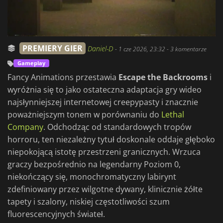
PREMIERY GIER
Daniel-D
-
1 cze 2026, 23:32
- 3 komentarze
Gameplay
Fancy Animations przestawia
Escape the Backrooms
i
wyróżnia się to jako ostateczna adaptacja gry wideo
najsłynniejszej internetowej creepypasty i znacznie
poważniejszym tonem w porównaniu do
Lethal
Company
. Odchodząc od standardowych tropów
horroru, ten niezależny tytuł doskonale oddaje głęboko
niepokojącą istotę przestrzeni granicznych. Wrzuca
graczy bezpośrednio na legendarny Poziom 0,
niekończący się, monochromatyczny labirynt
zdefiniowany przez wilgotne dywany, klinicznie żółte
tapety i szalony, niskiej częstotliwości szum
fluorescencyjnych świateł.