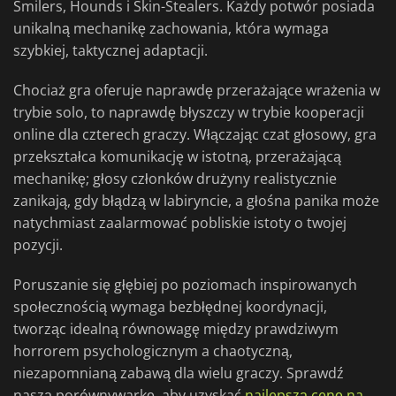
Smilers, Hounds i Skin-Stealers. Każdy potwór posiada
unikalną mechanikę zachowania, która wymaga
szybkiej, taktycznej adaptacji.
Chociaż gra oferuje naprawdę przerażające wrażenia w
trybie solo, to naprawdę błyszczy w trybie kooperacji
online dla czterech graczy. Włączając czat głosowy, gra
przekształca komunikację w istotną, przerażającą
mechanikę; głosy członków drużyny realistycznie
zanikają, gdy błądzą w labiryncie, a głośna panika może
natychmiast zaalarmować pobliskie istoty o twojej
pozycji.
Poruszanie się głębiej po poziomach inspirowanych
społecznością wymaga bezbłędnej koordynacji,
tworząc idealną równowagę między prawdziwym
horrorem psychologicznym a chaotyczną,
niezapomnianą zabawą dla wielu graczy. Sprawdź
naszą porównywarkę, aby uzyskać
najlepszą cenę na