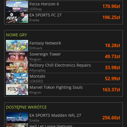
Forza Horizon 6
170.90zł
LDShop
EA SPORTS FC 27
196.25zł
Eneba
NOWE GRY
Fantasy Network
18.28zł
Difmark
Sovereign Tower
49.73zł
Kinguin
ReStory Chill Electronics Repairs
33.98zł
Allyouplay
Montabi
52.99zł
LOADED
Marvel Tokon Fighting Souls
163.37zł
Kinguin
DOSTĘPNE WKRÓTCE
EA SPORTS Madden NFL 27
256.60zł
Eneba
Hell Let Loose Vietnam