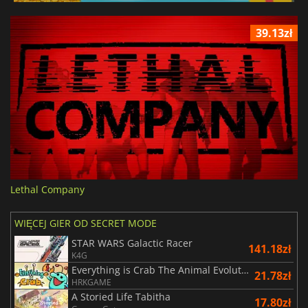
39.13zł
Lethal Company
WIĘCEJ GIER OD SECRET MODE
STAR WARS Galactic Racer
141.18zł
K4G
Everything is Crab The Animal Evolution Roguelite
21.78zł
HRKGAME
A Storied Life Tabitha
17.80zł