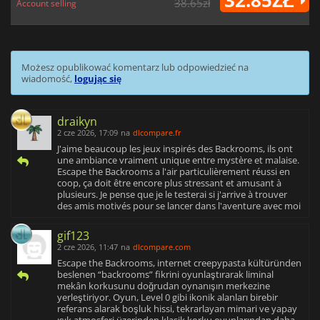
32.85ZŁ
38.65zł
Account selling
Możesz opublikować komentarz lub odpowiedzieć na
wiadomość,
logując się
draikyn
2 cze 2026, 17:09
na
dlcompare.fr
J'aime beaucoup les jeux inspirés des Backrooms, ils ont
une ambiance vraiment unique entre mystère et malaise.
Escape the Backrooms a l'air particulièrement réussi en
coop, ça doit être encore plus stressant et amusant à
plusieurs. Je pense que je le testerai si j'arrive à trouver
des amis motivés pour se lancer dans l'aventure avec moi
gif123
2 cze 2026, 11:47
na
dlcompare.com
Escape the Backrooms, internet creepypasta kültüründen
beslenen “backrooms” fikrini oyunlaştırarak liminal
mekân korkusunu doğrudan oynanışın merkezine
yerleştiriyor. Oyun, Level 0 gibi ikonik alanları birebir
referans alarak boşluk hissi, tekrarlayan mimari ve yapay