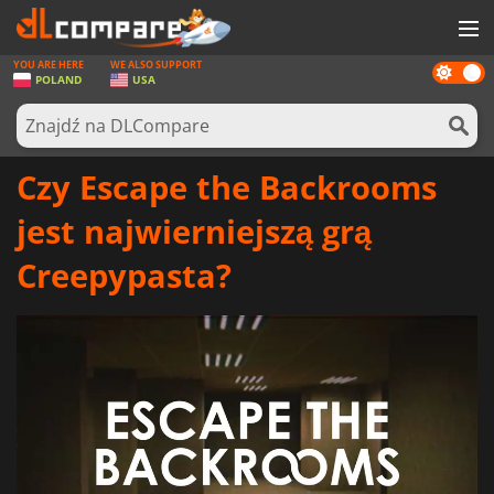
YOU ARE HERE
WE ALSO SUPPORT
Dark
GRY
POLAND
USA
mode
KARTY DO GIER
OPROGRAMOWANIE
Czy Escape the Backrooms
REWARDS
jest najwierniejszą grą
SPRZĘT KOMPUTEROWY
Creepypasta?
AKTUALNOŚCI
ZALOGUJ SIĘ LUB ZAREJESTRUJ