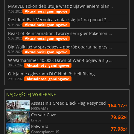
MARVEL Tōkon debiutuje wraz z ujawnieniem planu rozwoju na pierwszy rok
Aktualności gamingowe
7.08.2026
Resident Evil: Veronica znalazł się już na ponad 2 milionach list życzeń
Aktualności gamingowe
5.08.2026
Beast of Reincarnation: twórcy serii gier Pokémon wkraczają na nową ścieżkę
Aktualności gamingowe
5.08.2026
Big Walk już w sprzedaży – podróż oparta na przyjaźni
Aktualności gamingowe
5.08.2026
W Warhammer 40,000: Dawn of War 4 pojawia się frakcja Nekronów
Aktualności gamingowe
30.07.2026
Oficjalnie ogłoszono DLC Nioh 3: Hell Rising
Aktualności gamingowe
29.07.2026
NAJCZĘŚCIEJ WYBIERANE
Assassin's Creed Black Flag Resynced
164.17zł
HRKGAME
Corsair Cove
79.66zł
Eneba
Palworld
77.98zł
Gamesplanet US