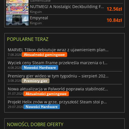
GamersGate
NUTMEG! A Nostalgic Deckbuilding Football Manager
12.56zł
Kinguin
Empyreal
10.84zł
Kinguin
POPULARNE TERAZ
MARVEL Tōkon debiutuje wraz z ujawnieniem planu rozwoju na pierwszy rok
Aktualności gamingowe
7.08.2026
Wyciek ceny Steam Frame przekreśla marzenia o tanim zestawie VR
Nowości Hardware
4.08.2026
Premiery gier wideo w tym tygodniu – sierpień 2026 r. (32. tydzień)
Premiery gier
3.08.2026
Nowa aktualizacja w Palworld poprawia stabilność Sunreach i walk z bossami
Aktualności gamingowe
31.07.2026
Projekt Helix znów w grze, przyszłość Steam stoi pod znakiem zapytania
Nowości Hardware
29.07.2026
NOWOŚCI, DOBRE OFERTY