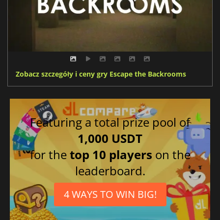
Zobacz szczegóły i ceny gry Escape the Backrooms
Featuring a total prize pool of
1,000 USDT
for the
top 10 players
on the
leaderboard.
4 WAYS TO WIN BIG!