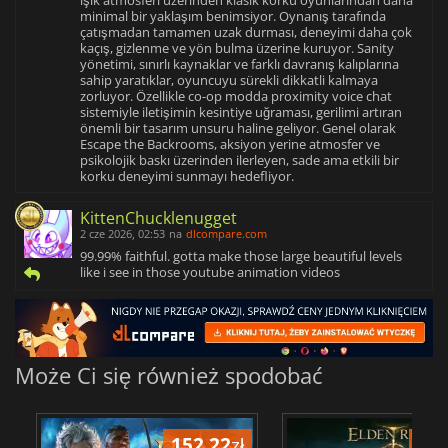
ışık atmosferi üzerinden klasik korku oyunlarından daha
minimal bir yaklaşım benimsiyor. Oynanış tarafında
çatışmadan tamamen uzak durması, deneyimi daha çok
kaçış, gizlenme ve yön bulma üzerine kuruyor. Sanity
yönetimi, sınırlı kaynaklar ve farklı davranış kalıplarına
sahip yaratıklar, oyuncuyu sürekli dikkatli kalmaya
zorluyor. Özellikle co-op modda proximity voice chat
sistemiyle iletişimin kesintiye uğraması, gerilimi artıran
önemli bir tasarım unsuru haline geliyor. Genel olarak
Escape the Backrooms, aksiyon yerine atmosfer ve
psikolojik baskı üzerinden ilerleyen, sade ama etkili bir
korku deneyimi sunmayı hedefliyor.
KittenChucklenugget
2 cze 2026, 02:53
na
dlcompare.com
99.99% faithful. gotta make those large beautiful levels
like i see in those youtube animation videos
Może Ci się również spodobać
152.22
zł
175