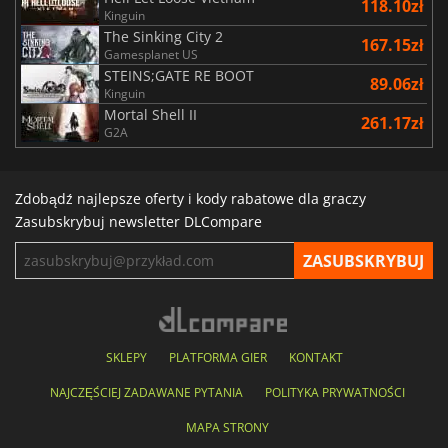
118.10zł
Kinguin
The Sinking City 2
167.15zł
Gamesplanet US
STEINS;GATE RE BOOT
89.06zł
Kinguin
Mortal Shell II
261.17zł
G2A
Zdobądź najlepsze oferty i kody rabatowe dla graczy
Zasubskrybuj newsletter DLCompare
SKLEPY
PLATFORMA GIER
KONTAKT
NAJCZĘŚCIEJ ZADAWANE PYTANIA
POLITYKA PRYWATNOŚCI
MAPA STRONY