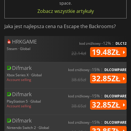
space.
Zobacz wszystkie artykuły
Jaka jest najlepsza cena na Escape the Backrooms?
HRKGAME
-12% :
kod zniżkowy
DLC12
Steam · Global
19.48ZŁ
22.14zł
Difmark
-15% :
kod zniżkowy
DLCOMPARE
Xbox Series X · Global
32.85ZŁ
38.65zł
Account selling
Difmark
-15% :
kod zniżkowy
DLCOMPARE
PlayStation 5 · Global
32.85ZŁ
38.65zł
Account selling
Difmark
-15% :
kod zniżkowy
DLCOMPARE
Nintendo Switch 2 · Global