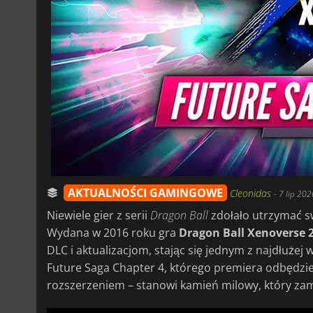
AKTUALNOŚCI GAMINGOWE
Cleonidas
-
7 lip 202
Niewiele gier z serii
Dragon Ball
zdołało utrzymać s
Wydana w 2016 roku gra
Dragon Ball Xenoverse 
DLC i aktualizacjom, stając się jednym z najdłużej
Future Saga Chapter 4, którego premiera odbędzie s
rozszerzeniem – stanowi kamień milowy, który zam