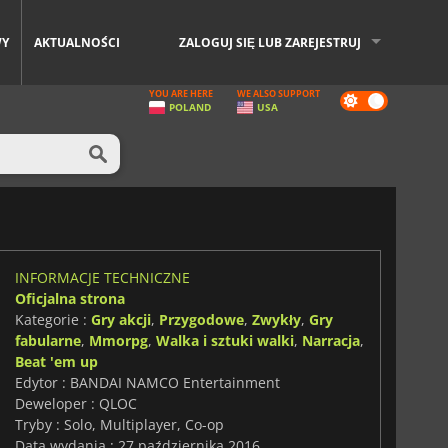
WY
AKTUALNOŚCI
ZALOGUJ SIĘ LUB ZAREJESTRUJ
YOU ARE HERE
WE ALSO SUPPORT
Dark
POLAND
USA
mode
INFORMACJE TECHNICZNE
Oficjalna strona
Kategorie :
Gry akcji
,
Przygodowe
,
Zwykły
,
Gry
fabularne
,
Mmorpg
,
Walka i sztuki walki
,
Narracja
,
Beat 'em up
Edytor : BANDAI NAMCO Entertainment
Deweloper : QLOC
Tryby : Solo, Multiplayer, Co-op
Data wydania : 27 października 2016