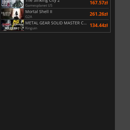
The Sinking City 2
167.57zł
Gamesplanet US
Mortal Shell II
261.26zł
G2A
METAL GEAR SOLID MASTER COLLECTION Vol.2
134.44zł
Kinguin