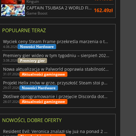
Kinguin
CAPTAIN TSUBASA 2 WORLD FIGHTERS
162.49zł
Game Boost
POPULARNE TERAZ
Wyciek ceny Steam Frame przekreśla marzenia o tanim zestawie VR
Nowości Hardware
4.08.2026
Premiery gier wideo w tym tygodniu – sierpień 2026 r. (32. tydzień)
Premiery gier
3.08.2026
Nowa aktualizacja w Palworld poprawia stabilność Sunreach i walk z bossami
Aktualności gamingowe
31.07.2026
Projekt Helix znów w grze, przyszłość Steam stoi pod znakiem zapytania
Nowości Hardware
29.07.2026
Złośliwe oprogramowanie i przejęcie Discorda dotknęły Meccha Chameleon
Aktualności gamingowe
28.07.2026
NOWOŚCI, DOBRE OFERTY
Resident Evil: Veronica znalazł się już na ponad 2 milionach list życzeń