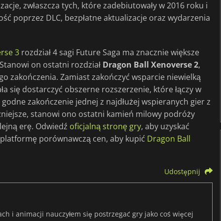
zacje, zwłaszcza tych, które zadebiutowały w 2016 roku i
ość poprzez DLC, bezpłatne aktualizacje oraz wydarzenia
rse 3
rozdział 4 sagi Future Saga ma znacznie większe
 Stanowi on ostatni rozdział
Dragon Ball Xenoverse 2
,
go zakończenia. Zamiast zakończyć wsparcie niewielką
ła się dostarczyć obszerne rozszerzenie, które łączy w
c godne zakończenie jednej z najdłużej wspieranych gier z
ażniejsze, stanowi ono ostatni kamień milowy podróży
olejną erę. Odwiedź
oficjalną stronę gry
, aby uzyskać
ą platformę porównawczą cen, aby kupić
Dragon Ball
Udostępnij
ach i animacji nauczyłem się postrzegać gry jako coś więcej