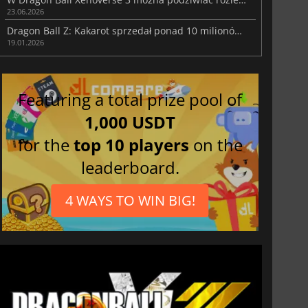
23.06.2026
Dragon Ball Z: Kakarot sprzedał ponad 10 milionów egzemplarzy na świecie
19.01.2026
Featuring a total prize pool of
1,000 USDT
for the
top 10 players
on the
leaderboard.
4 WAYS TO WIN BIG!