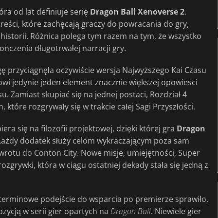
ra od lat definiuje serię
Dragon Ball Xenoverse 2
.
reści, które zachęcają graczy do powracania do gry,
historii. Różnica polega tym razem na tym, że wszystko
ńczenia długotrwałej narracji gry.
ę przyciągnęła oczywiście wersja Najwyższego Kai Czasu
owi jedynie jeden element znacznie większej opowieści
su. Zamiast skupiać się na jednej postaci, Rozdział 4
które rozgrywały się w trakcie całej Sagi Przyszłości.
a się na filozofii projektowej, dzięki której gra
Dragon
. Każdy dodatek służy celom wykraczającym poza sam
rotu do Conton City. Nowe misje, umiejętności, Super
rozgrywki, która w ciągu ostatniej dekady stała się jedną z
terminowe podejście do wsparcia po premierze sprawiło,
ozycją w serii gier opartych na
Dragon Ball
. Niewiele gier