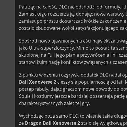
Patrząc na całość, DLC nie odchodzi od formuły, któ
Zamiast tego rozszerza ją, dodając nowe warstwy t
zamiast po prostu dostarczać krótkie zakończenie 
zostało zbudowane wokół satysfakcjonującego zako
Spośród nowo ujawnionych treści największą uwag
jako Ultra-superzłoczyńcy. Mimo to postać ta stan
skupionej na Fu i jego planie przywrócenia linii cza
stanowi kulminację konfliktów związanych z czasem, 
Z punktu widzenia rozgrywki dodatek DLC nadal opier
Ball Xenoverse 2
cieszy się popularnością od lat
postęp fabuły, dając graczom nowe powody do pow
Souls i kostiumy jeszcze bardziej poszerzają pętlę 
charakterystycznych zalet tej gry.
Wychodząc poza samo DLC, to właśnie takie długo
że
Dragon Ball Xenoverse 2
stało się wyjątkową p