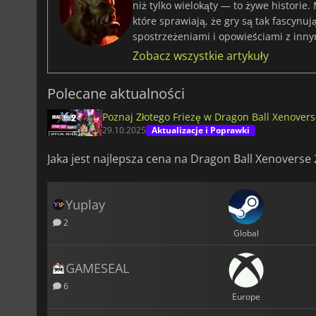
niż tylko wielokąty — to żywe historie.
które sprawiają, że gry są tak fascynu
spostrzeżeniami i opowieściami z inny
Zobacz wszystkie artykuły
Polecane aktualności
Poznaj Złotego Friezę w Dragon Ball Xenoverse
29.10.2025
Aktualizacje i Poprawki
Jaka jest najlepsza cena na Dragon Ball Xenoverse 
Yuplay
2
Global
GAMESEAL
6
Europe