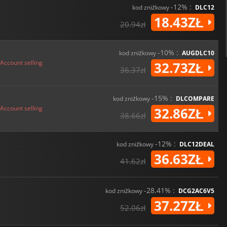
-12% :
kod zniżkowy
DLC12
18.43ZŁ
20.94zł
-10% :
kod zniżkowy
AUGDLC10
Account selling
32.73ZŁ
36.37zł
-15% :
kod zniżkowy
DLCOMPARE
Account selling
32.86ZŁ
38.66zł
-12% :
kod zniżkowy
DLC12DEAL
36.63ZŁ
41.62zł
-28.41% :
kod zniżkowy
DCG2AC6V5
37.27ZŁ
52.06zł