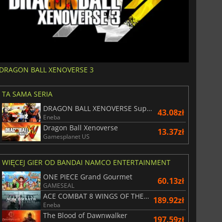
DRAGON BALL XENOVERSE 3
TA SAMA SERIA
DRAGON BALL XENOVERSE Super Bundle
43.08zł
Eneba
Dragon Ball Xenoverse
13.37zł
Gamesplanet US
WIĘCEJ GIER OD BANDAI NAMCO ENTERTAINMENT
ONE PIECE Grand Gourmet
60.13zł
GAMESEAL
ACE COMBAT 8 WINGS OF THEVE
189.92zł
Eneba
The Blood of Dawnwalker
197.59zł