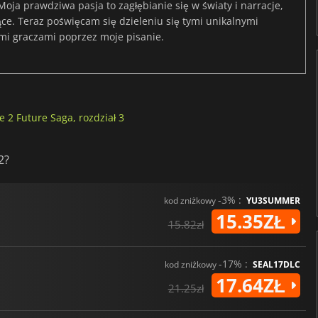
 Moja prawdziwa pasja to zagłębianie się w światy i narracje,
jące. Teraz poświęcam się dzieleniu się tymi unikalnymi
mi graczami poprzez moje pisanie.
 2 Future Saga, rozdział 3
2?
-3% :
kod zniżkowy
YU3SUMMER
15.35ZŁ
15.82zł
-17% :
kod zniżkowy
SEAL17DLC
17.64ZŁ
21.25zł