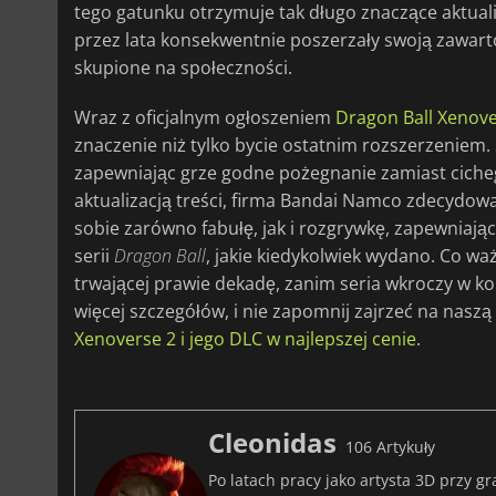
tego gatunku otrzymuje tak długo znaczące aktuali
przez lata konsekwentnie poszerzały swoją zawart
skupione na społeczności.
Wraz z oficjalnym ogłoszeniem
Dragon Ball Xenove
znaczenie niż tylko bycie ostatnim rozszerzeniem.
zapewniając grze godne pożegnanie zamiast ciche
aktualizacją treści, firma Bandai Namco zdecydowa
sobie zarówno fabułę, jak i rozgrywkę, zapewniają
serii
Dragon Ball
, jakie kiedykolwiek wydano. Co w
trwającej prawie dekadę, zanim seria wkroczy w k
więcej szczegółów, i nie zapomnij zajrzeć na nasz
Xenoverse 2 i jego DLC w najlepszej cenie
.
Cleonidas
106 Artykuły
Po latach pracy jako artysta 3D przy gr