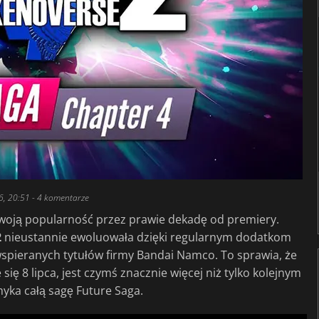
6, 20:51
- 4 komentarze
woją popularność przez prawie dekadę od premiery.
2
nieustannie ewoluowała dzięki regularnym dodatkom
 wspieranych tytułów firmy Bandai Namco. To sprawia, że
ię 8 lipca, jest czymś znacznie więcej niż tylko kolejnym
yka całą sagę Future Saga.