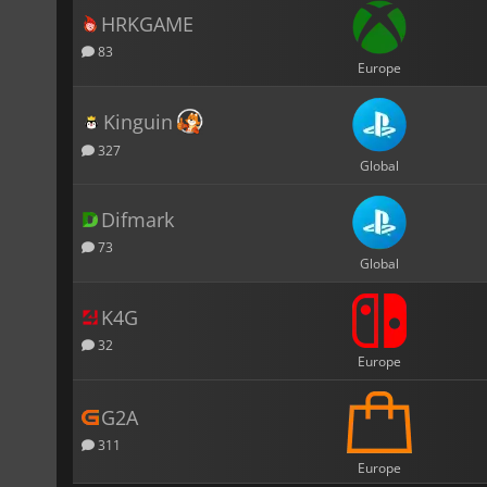
HRKGAME
83
Europe
Kinguin
327
Global
Difmark
73
Global
K4G
32
Europe
G2A
311
Europe