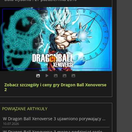
Zobacz szczegóły i ceny gry Dragon Ball Xenoverse
2
POWIĄZANE ARTYKUŁY
W Dragon Ball Xenoverse 3 ujawniono porywający filmik z rozgrywką
10.07.2026
W Dragon Ball Xenoverse 3 można podziwiać rozległą rozgrywkę w West City