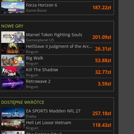
Forza Horizon 6
187.22zł
Game Boost
NOWE GRY
Marvel Tokon Fighting Souls
201.09zł
Gamesplanet US
HellSlave II Judgment of the Archon
26.31zł
Kinguin
Big Walk
53.88zł
Kinguin
Kill The Shadow
32.77zł
Kinguin
Retrowave 2
3.59zł
Kinguin
DOSTĘPNE WKRÓTCE
EA SPORTS Madden NFL 27
257.18zł
Eneba
Hell Let Loose Vietnam
118.43zł
Kinguin