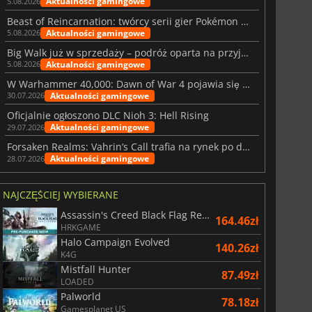
Aktualności gamingowe
5.08.2026
Beast of Reincarnation: twórcy serii gier Pokémon wkraczają na nową ścieżkę
Aktualności gamingowe
5.08.2026
Big Walk już w sprzedaży – podróż oparta na przyjaźni
Aktualności gamingowe
5.08.2026
W Warhammer 40,000: Dawn of War 4 pojawia się frakcja Nekronów
Aktualności gamingowe
30.07.2026
Oficjalnie ogłoszono DLC Nioh 3: Hell Rising
Aktualności gamingowe
29.07.2026
Forsaken Realms: Vahrin’s Call trafia na rynek po dziesięciu latach prac
Aktualności gamingowe
28.07.2026
NAJCZĘŚCIEJ WYBIERANE
Assassin's Creed Black Flag Resynced
164.46zł
HRKGAME
Halo Campaign Evolved
140.26zł
K4G
Mistfall Hunter
87.49zł
LOADED
Palworld
78.18zł
Gamesplanet US