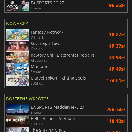
EA SPORTS FC 27
196.35zł
Eneba
NOWE GRY
Fantasy Network
18.27zł
Difmark
Sovereign Tower
49.37zł
Kinguin
ReStory Chill Electronics Repairs
33.98zł
Allyouplay
Montabi
49.49zł
Steam
Marvel Tokon Fighting Souls
174.61zł
LDShop
DOSTĘPNE WKRÓTCE
EA SPORTS Madden NFL 27
256.74zł
Eneba
Hell Let Loose Vietnam
118.10zł
Kinguin
The Sinking City 2