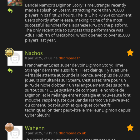
Bandai Namco's Digimon Story: Time Stranger recently
made a splash on Steam, attracting more than 70,000
players in its first 24 hours. The RPG hit 70,964 concurrent
users shortly after release, making it one of the most
successful launches for a Japanese RPG on the platform.
The only recent title to surpass this performance was
Atlus' Rebirth of Metaphor, which opened to over 85,000
players last year.
Nachos
8 paź 2025, 21:08
na
dlcompare.fr
Franchement,c'est super de voir Digimon Story: Time
Stranger démarrer aussi fort ! Il est clair qu'il y avait une
véritable attente autour de la licence, avec plus de 80 000
joueurs simultanés sur Steam. C’est assez rare pour un
JRPG de niche d’obtenir un tel engouement dès sa sortie,
surtout sur PC. Le système de combats, le nombre de
Digimon, et le mélange entre nostalgie et nouveauté font
mouche. J’espère juste que Bandai Namco va suivre avec
du contenu post-launch et quelques correctifs
techniques, on tient peut-être le meilleur Digimon depuis
Cyber Sleuth!
Wahenn
7 paź 2025, 19:19
na
dlcompare.co.uk