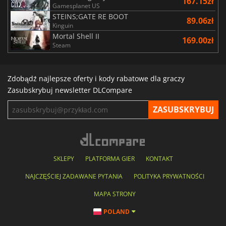
167.15zł
Gamesplanet US
STEINS;GATE RE BOOT
89.06zł
Kinguin
Mortal Shell II
169.00zł
Steam
Zdobądź najlepsze oferty i kody rabatowe dla graczy
Zasubskrybuj newsletter DLCompare
SKLEPY
PLATFORMA GIER
KONTAKT
NAJCZĘŚCIEJ ZADAWANE PYTANIA
POLITYKA PRYWATNOŚCI
MAPA STRONY
POLAND