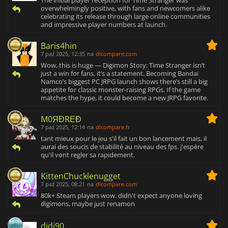
The initial player reception for Time Stranger was
overwhelmingly positive, with fans and newcomers alike
celebrating its release through large online communities
and impressive player numbers at launch.
Baris4hin
7 paź 2025, 12:35
na
dlcompare.com
Wow, this is huge — Digimon Story: Time Stranger isn’t
just a win for fans, it’s a statement. Becoming Bandai
Namco’s biggest PC JRPG launch shows there’s still a big
appetite for classic monster-raising RPGs. If the game
matches the hype, it could become a new JRPG favorite.
M0ЯĐRΕĐ
7 paź 2025, 12:14
na
dlcompare.fr
tant mieux pour le jeu s'il fait un bon lancement mais, il
aurai des soucis de stabilité au niveau des fps. j'espère
qu'il vont regler sa rapidement.
KittenChucklenugget
7 paź 2025, 08:21
na
dlcompare.com
80k+ Steam players wow. didn't expect anyone loving
digimons, maybe just renamon
didi90