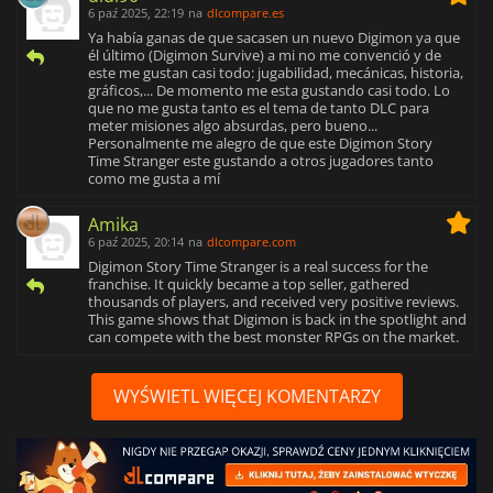
6 paź 2025, 22:19
na
dlcompare.es
Ya había ganas de que sacasen un nuevo Digimon ya que
él último (Digimon Survive) a mi no me convenció y de
este me gustan casi todo: jugabilidad, mecánicas, historia,
gráficos,... De momento me esta gustando casi todo. Lo
que no me gusta tanto es el tema de tanto DLC para
meter misiones algo absurdas, pero bueno...
Personalmente me alegro de que este Digimon Story
Time Stranger este gustando a otros jugadores tanto
como me gusta a mí
Amika
6 paź 2025, 20:14
na
dlcompare.com
Digimon Story Time Stranger is a real success for the
franchise. It quickly became a top seller, gathered
thousands of players, and received very positive reviews.
This game shows that Digimon is back in the spotlight and
can compete with the best monster RPGs on the market.
WYŚWIETL WIĘCEJ KOMENTARZY