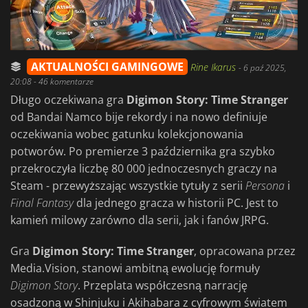
AKTUALNOŚCI GAMINGOWE
Rine Ikarus
-
6 paź 2025,
20:08
- 46 komentarze
Długo oczekiwana gra
Digimon Story: Time Stranger
od Bandai Namco bije rekordy i na nowo definiuje
oczekiwania wobec gatunku kolekcjonowania
potworów. Po premierze 3 października gra szybko
przekroczyła liczbę 80 000 jednoczesnych graczy na
Steam - przewyższając wszystkie tytuły z serii
Persona
i
Final Fantasy
dla jednego gracza w historii PC. Jest to
kamień milowy zarówno dla serii, jak i fanów JRPG.
Gra
Digimon Story: Time Stranger
, opracowana przez
Media.Vision, stanowi ambitną ewolucję formuły
Digimon Story
. Przeplata współczesną narrację
osadzoną w Shinjuku i Akihabara z cyfrowym światem