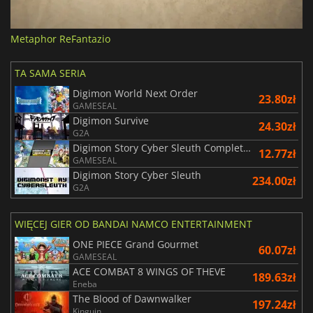
Metaphor ReFantazio
TA SAMA SERIA
Digimon World Next Order
23.80zł
GAMESEAL
Digimon Survive
24.30zł
G2A
Digimon Story Cyber Sleuth Complete Edition
12.77zł
GAMESEAL
Digimon Story Cyber Sleuth
234.00zł
G2A
WIĘCEJ GIER OD BANDAI NAMCO ENTERTAINMENT
ONE PIECE Grand Gourmet
60.07zł
GAMESEAL
ACE COMBAT 8 WINGS OF THEVE
189.63zł
Eneba
The Blood of Dawnwalker
197.24zł
Kinguin