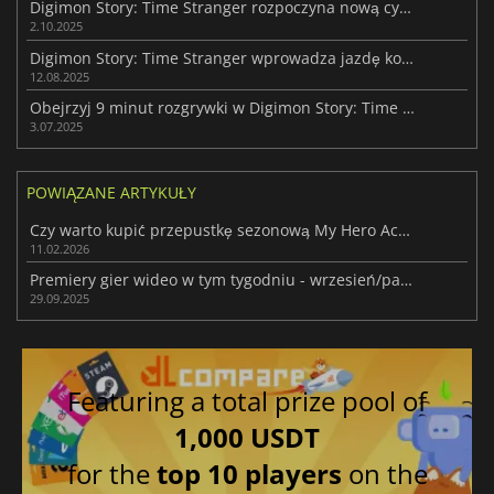
Digimon Story: Time Stranger rozpoczyna nową cyfrową erę
2.10.2025
Digimon Story: Time Stranger wprowadza jazdę konną do franczyzy
12.08.2025
Obejrzyj 9 minut rozgrywki w Digimon Story: Time Stranger
3.07.2025
POWIĄZANE ARTYKUŁY
Czy warto kupić przepustkę sezonową My Hero Academia: All's Justice?
11.02.2026
Premiery gier wideo w tym tygodniu - wrzesień/październik 2025 (tydzień 40)
29.09.2025
Featuring a total prize pool of
1,000 USDT
for the
top 10 players
on the