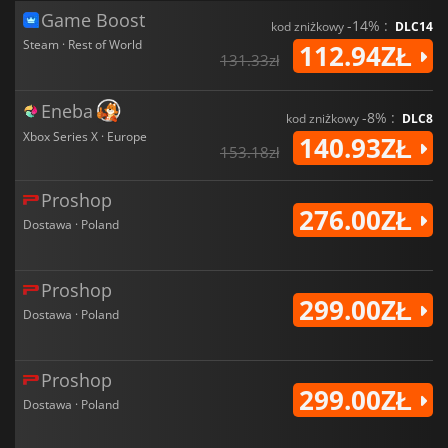
Game Boost
-14% :
kod zniżkowy
DLC14
Steam · Rest of World
112.94ZŁ
131.33zł
Eneba
-8% :
kod zniżkowy
DLC8
Xbox Series X · Europe
140.93ZŁ
153.18zł
Proshop
276.00ZŁ
Dostawa · Poland
Proshop
299.00ZŁ
Dostawa · Poland
Proshop
299.00ZŁ
Dostawa · Poland