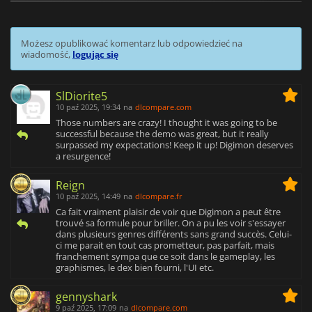
Możesz opublikować komentarz lub odpowiedzieć na
wiadomość,
logując się
SlDiorite5
10 paź 2025, 19:34
na
dlcompare.com
Those numbers are crazy! I thought it was going to be
successful because the demo was great, but it really
surpassed my expectations! Keep it up! Digimon deserves
a resurgence!
Reign
10 paź 2025, 14:49
na
dlcompare.fr
Ca fait vraiment plaisir de voir que Digimon a peut être
trouvé sa formule pour briller. On a pu les voir s'essayer
dans plusieurs genres différents sans grand succès. Celui-
ci me parait en tout cas prometteur, pas parfait, mais
franchement sympa que ce soit dans le gameplay, les
graphismes, le dex bien fourni, l'UI etc.
gennyshark
9 paź 2025, 17:09
na
dlcompare.com