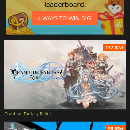
leaderboard.
4 WAYS TO WIN BIG!
137.82zł
Granblue Fantasy Relink
58.65zł