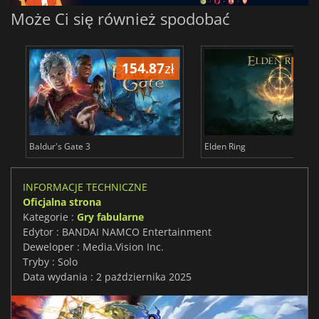
Może Ci się również spodobać
154.87
zł
171
Baldur's Gate 3
Elden Ring
INFORMACJE TECHNICZNE
Oficjalna strona
Kategorie :
Gry fabularne
Edytor : BANDAI NAMCO Entertainment
Deweloper : Media.Vision Inc.
Tryby : Solo
Data wydania : 2 października 2025