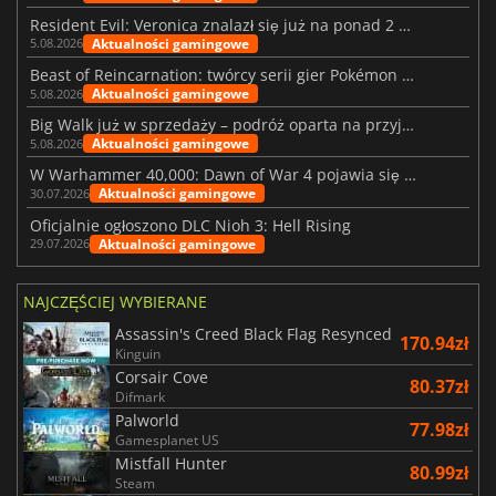
Resident Evil: Veronica znalazł się już na ponad 2 milionach list życzeń
Aktualności gamingowe
5.08.2026
Beast of Reincarnation: twórcy serii gier Pokémon wkraczają na nową ścieżkę
Aktualności gamingowe
5.08.2026
Big Walk już w sprzedaży – podróż oparta na przyjaźni
Aktualności gamingowe
5.08.2026
W Warhammer 40,000: Dawn of War 4 pojawia się frakcja Nekronów
Aktualności gamingowe
30.07.2026
Oficjalnie ogłoszono DLC Nioh 3: Hell Rising
Aktualności gamingowe
29.07.2026
NAJCZĘŚCIEJ WYBIERANE
Assassin's Creed Black Flag Resynced
170.94zł
Kinguin
Corsair Cove
80.37zł
Difmark
Palworld
77.98zł
Gamesplanet US
Mistfall Hunter
80.99zł
Steam