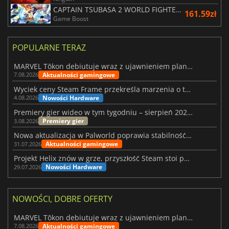
CAPTAIN TSUBASA 2 WORLD FIGHTERS
161.59zł
Game Boost
POPULARNE TERAZ
MARVEL Tōkon debiutuje wraz z ujawnieniem planu rozwoju na pierwszy rok
Aktualności gamingowe
7.08.2026
Wyciek ceny Steam Frame przekreśla marzenia o tanim zestawie VR
Nowości Hardware
4.08.2026
Premiery gier wideo w tym tygodniu – sierpień 2026 r. (32. tydzień)
Premiery gier
3.08.2026
Nowa aktualizacja w Palworld poprawia stabilność Sunreach i walk z bossami
Aktualności gamingowe
31.07.2026
Projekt Helix znów w grze, przyszłość Steam stoi pod znakiem zapytania
Nowości Hardware
29.07.2026
NOWOŚCI, DOBRE OFERTY
MARVEL Tōkon debiutuje wraz z ujawnieniem planu rozwoju na pierwszy rok
Aktualności gamingowe
7.08.2026