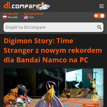
YOU ARE HERE
WE ALSO SUPPORT
Dark
GRY
POLAND
USA
mode
KARTY DO GIER
OPROGRAMOWANIE
Digimon Story: Time
REWARDS
Stranger z nowym rekordem
SPRZĘT KOMPUTEROWY
dla Bandai Namco na PC
AKTUALNOŚCI
ZALOGUJ SIĘ LUB ZAREJESTRUJ