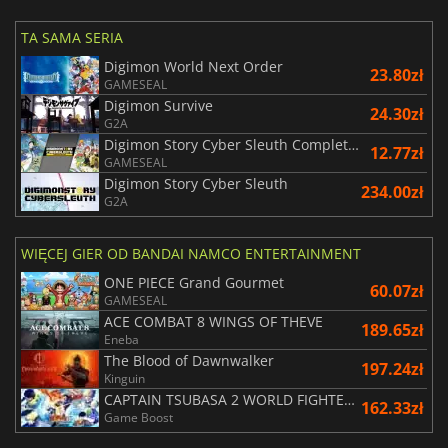
TA SAMA SERIA
Digimon World Next Order
23.80zł
GAMESEAL
Digimon Survive
24.30zł
G2A
Digimon Story Cyber Sleuth Complete Edition
12.77zł
GAMESEAL
Digimon Story Cyber Sleuth
234.00zł
G2A
WIĘCEJ GIER OD BANDAI NAMCO ENTERTAINMENT
ONE PIECE Grand Gourmet
60.07zł
GAMESEAL
ACE COMBAT 8 WINGS OF THEVE
189.65zł
Eneba
The Blood of Dawnwalker
197.24zł
Kinguin
CAPTAIN TSUBASA 2 WORLD FIGHTERS
162.33zł
Game Boost