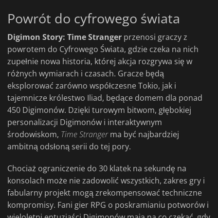
Powrót do cyfrowego świata
Digimon Story: Time Stranger
przenosi graczy z
powrotem do Cyfrowego Świata, gdzie czeka na nich
zupełnie nowa historia, której akcja rozgrywa się w
różnych wymiarach i czasach. Gracze będą
eksplorować zarówno współczesne Tokio, jak i
tajemnicze królestwo Iliad, będące domem dla ponad
450 Digimonów. Dzięki turowym bitwom, głębokiej
personalizacji Digimonów i interaktywnym
środowiskom,
Time Stranger
ma być najbardziej
ambitną odsłoną serii do tej pory.
Chociaż ograniczenie do 30 klatek na sekundę na
konsolach może nie zadowolić wszystkich, zakres gry i
fabularny projekt mogą zrekompensować techniczne
kompromisy. Fani gier RPG o poskramianiu potworów i
wieloletni entuzjaści Digimonów mają na co czekać, gdy