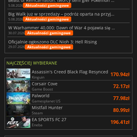
Beast of Reincarnation: twórcy serii gier Pokémon wkraczają na nową ścieżkę
Aktualności gamingowe
5.08.2026
Big Walk już w sprzedaży – podróż oparta na przyjaźni
Aktualności gamingowe
5.08.2026
W Warhammer 40,000: Dawn of War 4 pojawia się frakcja Nekronów
Aktualności gamingowe
30.07.2026
Oficjalnie ogłoszono DLC Nioh 3: Hell Rising
Aktualności gamingowe
29.07.2026
NAJCZĘŚCIEJ WYBIERANE
Assassin's Creed Black Flag Resynced
170.94zł
Kinguin
Corsair Cove
72.17zł
Game Boost
Palworld
77.98zł
Gamesplanet US
Mistfall Hunter
80.99zł
Steam
EA SPORTS FC 27
196.41zł
Eneba