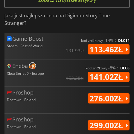
Zobacz wszystkie artykuły
Jaka jest najlepsza cena na Digimon Story Time
Stranger?
Game Boost
-14% :
kod zniżkowy
DLC14
Steam · Rest of World
113.46ZŁ
131.93zł
Eneba
-8% :
kod zniżkowy
DLC8
Xbox Series X · Europe
141.02ZŁ
153.28zł
Proshop
276.00ZŁ
Dostawa · Poland
Proshop
299.00ZŁ
Dostawa · Poland