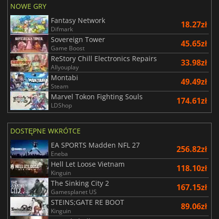
NOWE GRY
Fantasy Network
18.27zł
Difmark
Sovereign Tower
45.65zł
Game Boost
ReStory Chill Electronics Repairs
33.98zł
Allyouplay
Montabi
49.49zł
Steam
Marvel Tokon Fighting Souls
174.61zł
LDShop
DOSTĘPNE WKRÓTCE
EA SPORTS Madden NFL 27
256.82zł
Eneba
Hell Let Loose Vietnam
118.10zł
Kinguin
The Sinking City 2
167.15zł
Gamesplanet US
STEINS;GATE RE BOOT
89.06zł
Kinguin