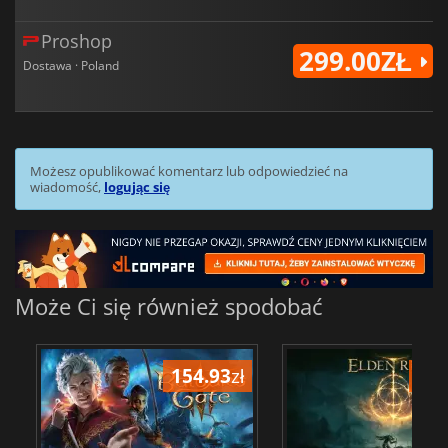
Proshop
299.00ZŁ
Dostawa · Poland
Możesz opublikować komentarz lub odpowiedzieć na
wiadomość,
logując się
Może Ci się również spodobać
154.93
zł
197