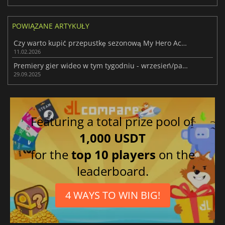
POWIĄZANE ARTYKUŁY
Czy warto kupić przepustkę sezonową My Hero Academia: All's Justice?
11.02.2026
Premiery gier wideo w tym tygodniu - wrzesień/październik 2025 (tydzień 40)
29.09.2025
Featuring a total prize pool of
1,000 USDT
for the
top 10 players
on the
leaderboard.
4 WAYS TO WIN BIG!