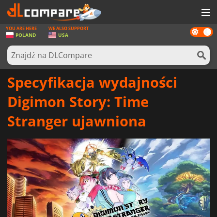
YOU ARE HERE
WE ALSO SUPPORT
Dark
GRY
POLAND
USA
mode
KARTY DO GIER
OPROGRAMOWANIE
Specyfikacja wydajności
REWARDS
Digimon Story: Time
SPRZĘT KOMPUTEROWY
Stranger ujawniona
AKTUALNOŚCI
ZALOGUJ SIĘ LUB ZAREJESTRUJ