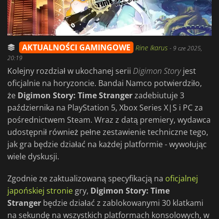
AKTUALNOŚCI GAMINGOWE
Rine Ikarus
-
9 cze 2025,
20:19
Kolejny rozdział w ukochanej serii
Digimon Story
jest
oficjalnie na horyzoncie. Bandai Namco potwierdziło,
że
Digimon Story: Time Stranger
zadebiutuje 3
października na PlayStation 5, Xbox Series X|S i PC za
pośrednictwem Steam. Wraz z datą premiery, wydawca
udostępnił również pełne zestawienie techniczne tego,
jak gra będzie działać na każdej platformie - wywołując
wiele dyskusji.
Zgodnie ze zaktualizowaną specyfikacją na
oficjalnej
japońskiej stronie
gry,
Digimon Story: Time
Stranger
będzie działać z zablokowanymi 30 klatkami
na sekundę na wszystkich platformach konsolowych, w