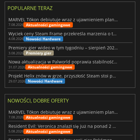
POPULARNE TERAZ
MARVEL Tōkon debiutuje wraz z ujawnieniem planu rozwoju na pierwszy rok
Aktualności gamingowe
7.08.2026
Wyciek ceny Steam Frame przekreśla marzenia o tanim zestawie VR
Nowości Hardware
4.08.2026
Premiery gier wideo w tym tygodniu – sierpień 2026 r. (32. tydzień)
Premiery gier
3.08.2026
Nowa aktualizacja w Palworld poprawia stabilność Sunreach i walk z bossami
Aktualności gamingowe
31.07.2026
Projekt Helix znów w grze, przyszłość Steam stoi pod znakiem zapytania
Nowości Hardware
29.07.2026
NOWOŚCI, DOBRE OFERTY
MARVEL Tōkon debiutuje wraz z ujawnieniem planu rozwoju na pierwszy rok
Aktualności gamingowe
7.08.2026
Resident Evil: Veronica znalazł się już na ponad 2 milionach list życzeń
Aktualności gamingowe
5.08.2026