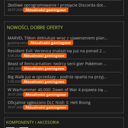
Złośliwe oprogramowanie i przejęcie Discorda dotknęły Meccha Chameleon
Aktualności gamingowe
28.07.2026
NOWOŚCI, DOBRE OFERTY
MARVEL Tōkon debiutuje wraz z ujawnieniem planu rozwoju na pierwszy rok
Aktualności gamingowe
godzinę temu
Resident Evil: Veronica znalazł się już na ponad 2 milionach list życzeń
Aktualności gamingowe
5.08.2026
Beast of Reincarnation: twórcy serii gier Pokémon wkraczają na nową ścieżkę
Aktualności gamingowe
5.08.2026
Big Walk już w sprzedaży – podróż oparta na przyjaźni
Aktualności gamingowe
5.08.2026
W Warhammer 40,000: Dawn of War 4 pojawia się frakcja Nekronów
Aktualności gamingowe
30.07.2026
Oficjalnie ogłoszono DLC Nioh 3: Hell Rising
Aktualności gamingowe
29.07.2026
KOMPONENTY I AKCESORIA