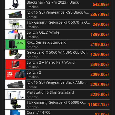
Blackshark V2 Pro 2023 - Black
642.99zł
Proshop
(2 x 16 GB) Vengeance RGB Black AMD Expo 6000 MHz - CAS 30
2367.99zł
Corsair
TUF Gaming GeForce RTX 5070 Ti OC White Edition 16GB
249.00zł
Proshop
Switch OLED White
1399.00zł
Proshop
Xbox Series X Standard
2199.82zł
Amazon
GeForce RTX 5060 WINDFORCE OC 8G
1269.90zł
Amazon
Switch 2 + Mario Kart World
2499.00zł
Proshop
Switch 2
2099.00zł
Proshop
(2 x 16 GB) Vengeance Black AMD Expo 6000 MHz - CAS 30
2293.99zł
Corsair
PlayStation 5 Slim Standard
2239.00zł
Amazon
TUF Gaming GeForce RTX 5090 OC Edition 32GB
11602.15zł
Amazon
Core i7-14700
82.00zł