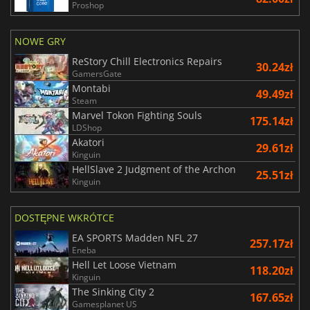
Proshop
NOWE GRY
ReStory Chill Electronics Repairs
30.24zł
GamersGate
Montabi
49.49zł
Steam
Marvel Tokon Fighting Souls
175.14zł
LDShop
Akatori
29.61zł
Kinguin
HellSlave 2 Judgment of the Archon
25.51zł
Kinguin
DOSTĘPNE WKRÓTCE
EA SPORTS Madden NFL 27
257.17zł
Eneba
Hell Let Loose Vietnam
118.20zł
Kinguin
The Sinking City 2
167.65zł
Gamesplanet US