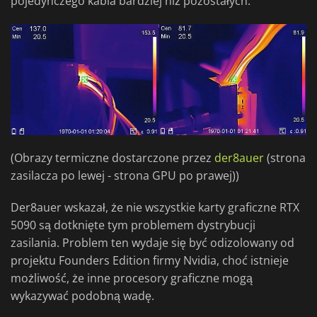
pojedynczego kabla bardziej niż pozostałych.
(Obrazy termiczne dostarczone przez
der8auer
(strona
zasilacza po lewej - strona GPU po prawej))
Der8auer wskazał, że nie wszystkie karty graficzne RTX
5090 są dotknięte tym problemem dystrybucji
zasilania. Problem ten wydaje się być odizolowany od
projektu Founders Edition firmy Nvidia, choć istnieje
możliwość, że inne procesory graficzne mogą
wykazywać podobną wadę.