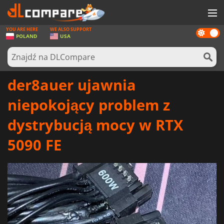
YOU ARE HERE
WE ALSO SUPPORT
Dark
GRY
POLAND
USA
mode
KARTY DO GIER
OPROGRAMOWANIE
der8auer ujawnia
REWARDS
niepokojący problem z
SPRZĘT KOMPUTEROWY
dystrybucją mocy w RTX
AKTUALNOŚCI
5090 FE
ZALOGUJ SIĘ LUB ZAREJESTRUJ