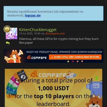
Możesz opublikować komentarz lub odpowiedzieć na
wiadomość,
logując się
KittenChucklenugget
15 lut 2025, 10:45
na
dlcompare.com
hilarious, all these GPUs for crypto mining but they burn
like paper
Featuring a total prize pool of
1,000 USDT
for the
top 10 players
on the
leaderboard.