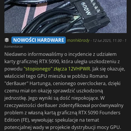
NOWOŚCI HARDWARE
manhkbrady
-
12 lut 2025, 11:30
- 1
komentarze
Niedawno informowaliśmy o incydencie z udziałem
karty graficznej RTX 5090, która uległa uszkodzeniu z
powodu
"stopionego" złącza 12VHPWR
. Jak się okazuje,
właściciel tego GPU mieszka w pobliżu Romana
"der8auer" Hartunga, cenionego overclockera, dzięki
czemu miał on okazję sprawdzić uszkodzoną
jednostkę. Jego wyniki są dość niepokojące. W
rzeczywistości der8auer zidentyfikował porównywalny
problem z własną kartą graficzną RTX 5090 Founders
Edition (FE), wywołując spekulacje na temat
potencjalnej wady w projekcie dystrybucji mocy GPU.