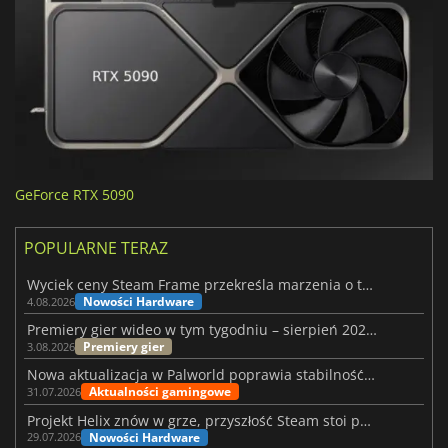
GeForce RTX 5090
POPULARNE TERAZ
Wyciek ceny Steam Frame przekreśla marzenia o tanim zestawie VR
Nowości Hardware
4.08.2026
Premiery gier wideo w tym tygodniu – sierpień 2026 r. (32. tydzień)
Premiery gier
3.08.2026
Nowa aktualizacja w Palworld poprawia stabilność Sunreach i walk z bossami
Aktualności gamingowe
31.07.2026
Projekt Helix znów w grze, przyszłość Steam stoi pod znakiem zapytania
Nowości Hardware
29.07.2026