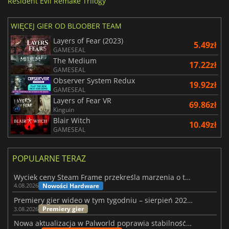
Resident Evil Remake Trilogy
WIĘCEJ GIER OD BLOOBER TEAM
Layers of Fear (2023)
5.49zł
GAMESEAL
The Medium
17.22zł
GAMESEAL
Observer System Redux
19.92zł
GAMESEAL
Layers of Fear VR
69.86zł
Kinguin
Blair Witch
10.49zł
GAMESEAL
POPULARNE TERAZ
Wyciek ceny Steam Frame przekreśla marzenia o tanim zestawie VR
Nowości Hardware
4.08.2026
Premiery gier wideo w tym tygodniu – sierpień 2026 r. (32. tydzień)
Premiery gier
3.08.2026
Nowa aktualizacja w Palworld poprawia stabilność Sunreach i walk z bossami