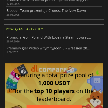
17.04.2025
Bloober Team prezentuje Cronos: The New Dawn
28.03.2025
POWIĄZANE ARTYKUŁY
Promocja From Poland With Love na Steam powraca z ogromnymi rabatami
29.07.2026
Premiery gier wideo w tym tygodniu - wrzesień 2025 (tydzień 36)
1.09.2025
Featuring a total prize pool of
1,000 USDT
for the
top 10 players
on the
leaderboard.