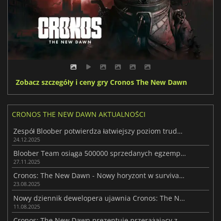
Zobacz szczegóły i ceny gry Cronos The New Dawn
CRONOS THE NEW DAWN AKTUALNOŚCI
Zespół Bloober potwierdza łatwiejszy poziom trudności w Cronosie
24.12.2025
Bloober Team osiąga 500000 sprzedanych egzemplarzy gry Cronos: The New Dawn
27.11.2025
Cronos: The New Dawn - Nowy horyzont w survival horrorze
23.08.2025
Nowy dziennik dewelopera ujawnia Cronos: The New Dawn
11.08.2025
Cronos: The New Dawn prezentuje przerażający zwiastun rozgrywki