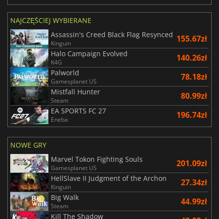
NAJCZĘŚCIEJ WYBIERANE
Assassin's Creed Black Flag Resynced
155.67zł
Kinguin
Halo Campaign Evolved
140.26zł
K4G
Palworld
78.18zł
Gamesplanet US
Mistfall Hunter
80.99zł
Steam
EA SPORTS FC 27
196.74zł
Eneba
NOWE GRY
Marvel Tokon Fighting Souls
201.09zł
Gamesplanet US
HellSlave II Judgment of the Archon
27.34zł
Kinguin
Big Walk
44.99zł
Steam
Kill The Shadow