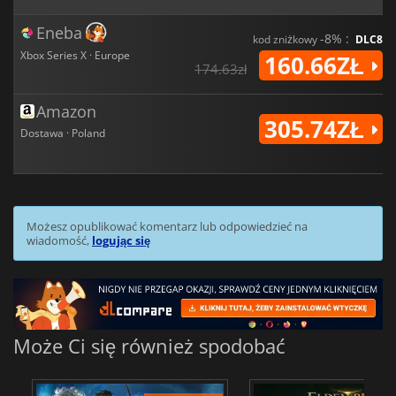
Eneba
-8% :
kod zniżkowy
DLC8
Xbox Series X · Europe
160.66ZŁ
174.63zł
Amazon
305.74ZŁ
Dostawa · Poland
Możesz opublikować komentarz lub odpowiedzieć na
wiadomość,
logując się
Może Ci się również spodobać