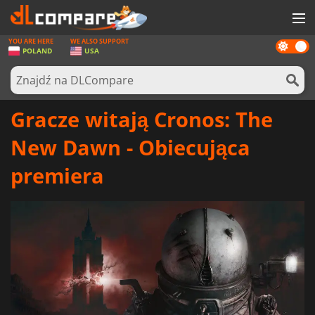
YOU ARE HERE
WE ALSO SUPPORT
Dark
GRY
POLAND
USA
mode
KARTY DO GIER
OPROGRAMOWANIE
Gracze witają Cronos: The
REWARDS
New Dawn - Obiecująca
SPRZĘT KOMPUTEROWY
premiera
AKTUALNOŚCI
ZALOGUJ SIĘ LUB ZAREJESTRUJ