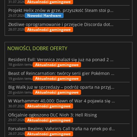
Aktualności gamingowe
31.07.2026
Projekt Helix znów w grze, przyszłość Steam stoi pod znakiem zapytania
Nowości Hardware
29.07.2026
Złośliwe oprogramowanie i przejęcie Discorda dotknęły Meccha Chameleon
Aktualności gamingowe
28.07.2026
NOWOŚCI, DOBRE OFERTY
Resident Evil: Veronica znalazł się już na ponad 2 milionach list życzeń
Aktualności gamingowe
18 godzin temu
Beast of Reincarnation: twórcy serii gier Pokémon wkraczają na nową ścieżkę
Aktualności gamingowe
19 godzin temu
Big Walk już w sprzedaży – podróż oparta na przyjaźni
Aktualności gamingowe
20 godzin temu
W Warhammer 40,000: Dawn of War 4 pojawia się frakcja Nekronów
Aktualności gamingowe
30.07.2026
Oficjalnie ogłoszono DLC Nioh 3: Hell Rising
Aktualności gamingowe
29.07.2026
Forsaken Realms: Vahrin’s Call trafia na rynek po dziesięciu latach prac
Aktualności gamingowe
28.07.2026