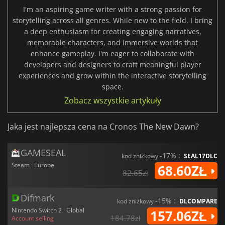
I'm an aspiring game writer with a strong passion for
storytelling across all genres. While new to the field, I bring
a deep enthusiasm for creating engaging narratives,
memorable characters, and immersive worlds that
enhance gameplay. I'm eager to collaborate with
developers and designers to craft meaningful player
experiences and grow within the interactive storytelling
space.
Zobacz wszystkie artykuły
Jaka jest najlepsza cena na Cronos The New Dawn?
GAMESEAL
-17% :
kod zniżkowy
SEAL17DLC
Steam · Europe
68.60ZŁ
82.65zł
Difmark
-15% :
kod zniżkowy
DLCOMPARE
Nintendo Switch 2 · Global
157.06ZŁ
184.78zł
Account selling