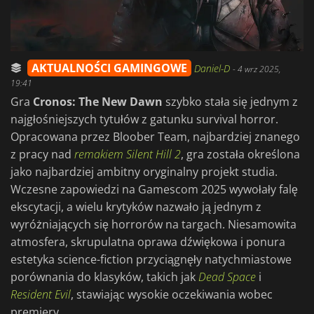
AKTUALNOŚCI GAMINGOWE
Daniel-D
-
4 wrz 2025,
19:41
Gra
Cronos: The New Dawn
szybko stała się jednym z
najgłośniejszych tytułów z gatunku survival horror.
Opracowana przez Bloober Team, najbardziej znanego
z pracy nad
remakiem Silent Hill 2
, gra została określona
jako najbardziej ambitny oryginalny projekt studia.
Wczesne zapowiedzi na Gamescom 2025 wywołały falę
ekscytacji, a wielu krytyków nazwało ją jednym z
wyróżniających się horrorów na targach. Niesamowita
atmosfera, skrupulatna oprawa dźwiękowa i ponura
estetyka science-fiction przyciągnęły natychmiastowe
porównania do klasyków, takich jak
Dead Space
i
Resident Evil
, stawiając wysokie oczekiwania wobec
premiery.