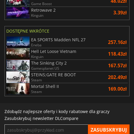
48.02zł
Game Boost
Retrowave 2
3.39zł
Kinguin
DOSTĘPNE WKRÓTCE
EA SPORTS Madden NFL 27
257.16zł
Eneba
Hell Let Loose Vietnam
118.43zł
Kinguin
The Sinking City 2
167.57zł
Gamesplanet US
STEINS;GATE RE BOOT
202.49zł
Steam
Mortal Shell II
169.00zł
Steam
Zdobądź najlepsze oferty i kody rabatowe dla graczy
Zasubskrybuj newsletter DLCompare