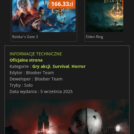
166.33
zł
175
Baldur's Gate 3
Elden Ring
INFORMACJE TECHNICZNE
Oficjalna strona
Kategorie :
Gry akcji
,
Survival
,
Horror
Edytor : Bloober Team
Deweloper : Bloober Team
Tryby : Solo
Data wydania : 5 września 2025