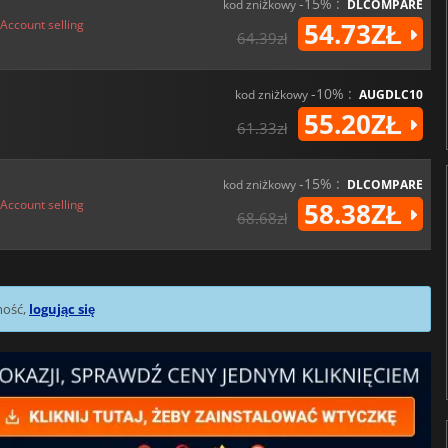
-15% :
kod zniżkowy
DLCOMPARE
Account selling
54.73ZŁ
64.39zł
-10% :
kod zniżkowy
AUGDLC10
55.20ZŁ
61.33zł
-15% :
kod zniżkowy
DLCOMPARE
Account selling
58.38ZŁ
68.68zł
mość,
logując się