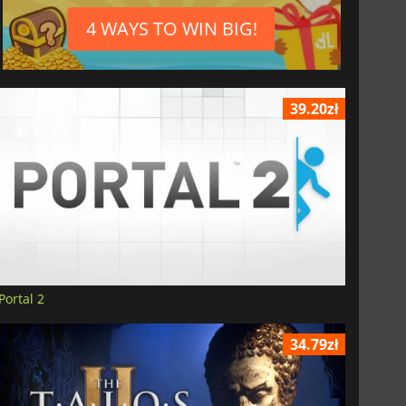
4 WAYS TO WIN BIG!
39.20zł
Portal 2
34.79zł