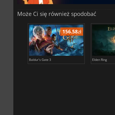
Może Ci się również spodobać
196.58
zł
156.58
zł
Baldur's Gate 3
Elden Ring