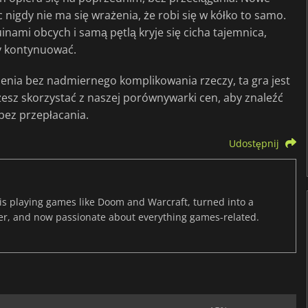
nigdy nie ma się wrażenia, że robi się w kółko to samo.
uinami obcych i samą pętlą kryje się cicha tajemnica,
by kontynuować.
yślenia bez nadmiernego komplikowania rzeczy, ta gra jest
możesz skorzystać z naszej porównywarki cen, aby znaleźć
bez przepłacania.
Udostępnij
s playing games like Doom and Warcraft, turned into a
er, and now passionate about everything games-related.