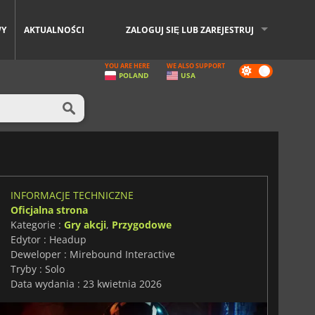
WY
AKTUALNOŚCI
ZALOGUJ SIĘ LUB ZAREJESTRUJ
YOU ARE HERE
WE ALSO SUPPORT
Dark
POLAND
USA
mode
INFORMACJE TECHNICZNE
Oficjalna strona
Kategorie :
Gry akcji
,
Przygodowe
Edytor : Headup
Deweloper : Mirebound Interactive
Tryby : Solo
Data wydania : 23 kwietnia 2026