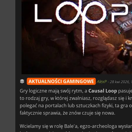
AKTUALNOŚCI GAMINGOWE
AlexP
-
28 kwi 2026, 
Gry logiczne mają swój rytm, a
Causal Loop
pasuje
to rodzaj gry, w której zwalniasz, rozglądasz się i 
polegać na portalach lub sztuczkach fizyki, ta gra 
faktycznie sprawia, że znów czuje się nowa.
Wcielamy się w rolę Bale'a, egzo-archeologa wysła