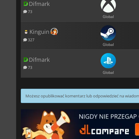
Difmark
73
Global
Kinguin
327
Global
Difmark
73
Global
Możesz opublikować komentarz lub odpowiedzieć na wiado