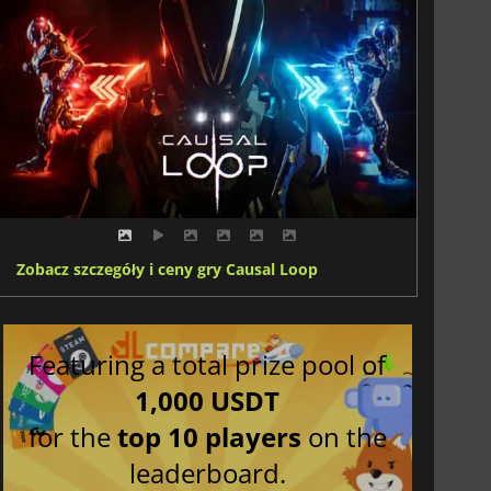
Zobacz szczegóły i ceny gry Causal Loop
Featuring a total prize pool of
1,000 USDT
for the
top 10 players
on the
leaderboard.