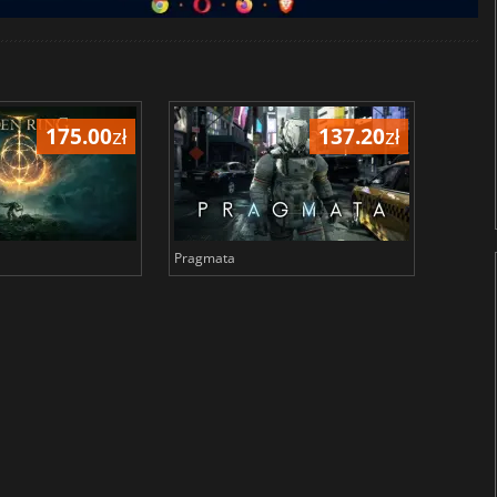
175.00
zł
137.20
zł
Pragmata
Total 