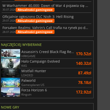
W Warhammer 40,000: Dawn of War 4 pojawia się frakcja Nekronów
Aktualności gamingowe
30.07.2026
Oficjalnie ogłoszono DLC Nioh 3: Hell Rising
Aktualności gamingowe
29.07.2026
Forsaken Realms: Vahrin’s Call trafia na rynek po dziesięciu latach prac
Aktualności gamingowe
28.07.2026
NAJCZĘŚCIEJ WYBIERANE
Assassin's Creed Black Flag Resynced
170.52zł
HRKGAME
Halo Campaign Evolved
140.32zł
K4G
Mistfall Hunter
87.49zł
LOADED
Palworld
78.18zł
Gamesplanet US
Forza Horizon 6
172.92zł
Kinguin
NOWE GRY