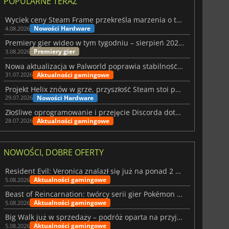
POPULARNE TERAZ
Wyciek ceny Steam Frame przekreśla marzenia o tanim zestawie VR
Nowości Hardware
4.08.2026
Premiery gier wideo w tym tygodniu – sierpień 2026 r. (32. tydzień)
Premiery gier
3.08.2026
Nowa aktualizacja w Palworld poprawia stabilność Sunreach i walk z bossami
Aktualności gamingowe
31.07.2026
Projekt Helix znów w grze, przyszłość Steam stoi pod znakiem zapytania
Nowości Hardware
29.07.2026
Złośliwe oprogramowanie i przejęcie Discorda dotknęły Meccha Chameleon
Aktualności gamingowe
28.07.2026
NOWOŚCI, DOBRE OFERTY
Resident Evil: Veronica znalazł się już na ponad 2 milionach list życzeń
Aktualności gamingowe
5.08.2026
Beast of Reincarnation: twórcy serii gier Pokémon wkraczają na nową ścieżkę
Aktualności gamingowe
5.08.2026
Big Walk już w sprzedaży – podróż oparta na przyjaźni
Aktualności gamingowe
5.08.2026