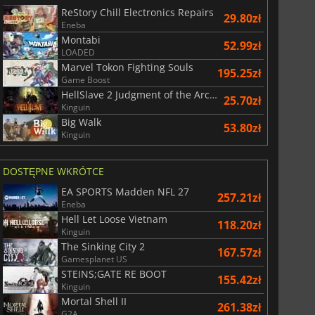
ReStory Chill Electronics Repairs
29.80zł
Eneba
Montabi
52.99zł
LOADED
Marvel Tokon Fighting Souls
195.25zł
Game Boost
29.09
zł
66.55
zł
HellSlave 2 Judgment of the Archon
25.70zł
Kinguin
Big Walk
53.80zł
Kinguin
War WARHAMMER 3
Lies Of P
DOSTĘPNE WKRÓTCE
EA SPORTS Madden NFL 27
257.21zł
Eneba
Hell Let Loose Vietnam
118.20zł
Kinguin
The Sinking City 2
167.57zł
Gamesplanet US
STEINS;GATE RE BOOT
155.42zł
Kinguin
Mortal Shell II
261.38zł
G2A