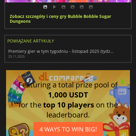
Zobacz szczegóły i ceny gry Bubble Bobble Sugar
Dungeons
POWIĄZANE ARTYKUŁY
Premiery gier w tym tygodniu - listopad 2025 (tydzień 48)
25.11.2025
Featuring a total prize pool of
1,000 USDT
for the
top 10 players
on the
leaderboard.
4 WAYS TO WIN BIG!