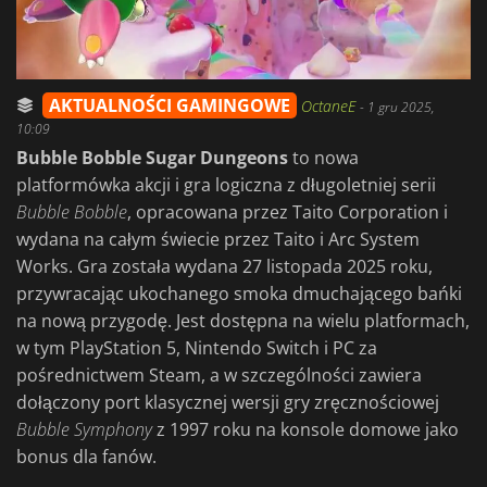
AKTUALNOŚCI GAMINGOWE
OctaneE
-
1 gru 2025,
10:09
Bubble Bobble Sugar Dungeons
to nowa
platformówka akcji i gra logiczna z długoletniej serii
Bubble Bobble
, opracowana przez Taito Corporation i
wydana na całym świecie przez Taito i Arc System
Works. Gra została wydana 27 listopada 2025 roku,
przywracając ukochanego smoka dmuchającego bańki
na nową przygodę. Jest dostępna na wielu platformach,
w tym PlayStation 5, Nintendo Switch i PC za
pośrednictwem Steam, a w szczególności zawiera
dołączony port klasycznej wersji gry zręcznościowej
Bubble
Symphony
z 1997 roku na konsole domowe jako
bonus dla fanów.