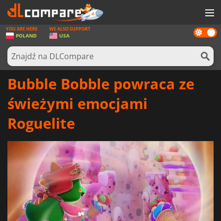
YOU ARE HERE
WE ALSO SUPPORT
Dark
GRY
POLAND
USA
mode
KARTY DO GIER
OPROGRAMOWANIE
Bubble Bobble powraca ze
REWARDS
świeżymi emocjami
SPRZĘT KOMPUTEROWY
Roguelite
AKTUALNOŚCI
ZALOGUJ SIĘ LUB ZAREJESTRUJ