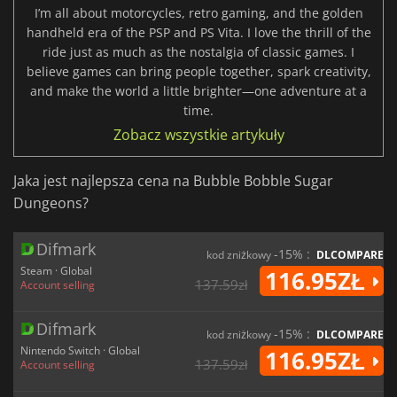
I’m all about motorcycles, retro gaming, and the golden
handheld era of the PSP and PS Vita. I love the thrill of the
ride just as much as the nostalgia of classic games. I
believe games can bring people together, spark creativity,
and make the world a little brighter—one adventure at a
time.
Zobacz wszystkie artykuły
Jaka jest najlepsza cena na Bubble Bobble Sugar
Dungeons?
Difmark
-15% :
kod zniżkowy
DLCOMPARE
Steam · Global
116.95ZŁ
137.59zł
Account selling
Difmark
-15% :
kod zniżkowy
DLCOMPARE
Nintendo Switch · Global
116.95ZŁ
137.59zł
Account selling