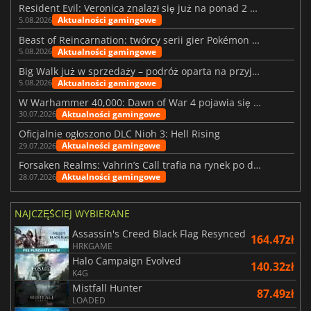
Resident Evil: Veronica znalazł się już na ponad 2 milionach list życzeń
Aktualności gamingowe
5.08.2026
Beast of Reincarnation: twórcy serii gier Pokémon wkraczają na nową ścieżkę
Aktualności gamingowe
5.08.2026
Big Walk już w sprzedaży – podróż oparta na przyjaźni
Aktualności gamingowe
5.08.2026
W Warhammer 40,000: Dawn of War 4 pojawia się frakcja Nekronów
Aktualności gamingowe
30.07.2026
Oficjalnie ogłoszono DLC Nioh 3: Hell Rising
Aktualności gamingowe
29.07.2026
Forsaken Realms: Vahrin’s Call trafia na rynek po dziesięciu latach prac
Aktualności gamingowe
28.07.2026
NAJCZĘŚCIEJ WYBIERANE
Assassin's Creed Black Flag Resynced
164.47zł
HRKGAME
Halo Campaign Evolved
140.32zł
K4G
Mistfall Hunter
87.49zł
LOADED