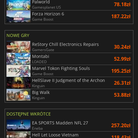
Palworld
78.18zł
Gamesplanet US
Forza Horizon 6
187.22zł
Game Boost
NOWE GRY
ReStory Chill Electronics Repairs
30.24zł
GamersGate
Montabi
52.99zł
LOADED
Marvel Tokon Fighting Souls
195.25zł
Game Boost
HellSlave II Judgment of the Archon
26.31zł
Kinguin
Big Walk
53.88zł
Kinguin
DOSTĘPNE WKRÓTCE
EA SPORTS Madden NFL 27
257.20zł
Eneba
Hell Let Loose Vietnam
118.43zł