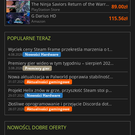
The Ninja Saviors Return of the Warriors
89.00zł
PlayStation Store
G Darius HD
115.56zł
Amazon
POPULARNE TERAZ
Wyciek ceny Steam Frame przekreśla marzenia o tanim zestawie VR
Nowości Hardware
4.08.2026
Premiery gier wideo w tym tygodniu – sierpień 2026 r. (32. tydzień)
Premiery gier
3.08.2026
Nowa aktualizacja w Palworld poprawia stabilność Sunreach i walk z bossami
Aktualności gamingowe
31.07.2026
Projekt Helix znów w grze, przyszłość Steam stoi pod znakiem zapytania
Nowości Hardware
29.07.2026
Złośliwe oprogramowanie i przejęcie Discorda dotknęły Meccha Chameleon
Aktualności gamingowe
28.07.2026
NOWOŚCI, DOBRE OFERTY