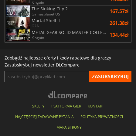
Kinguin
The Sinking City 2
167.57zł
Gamesplanet US
Mortal Shell II
261.38zł
G2A
METAL GEAR SOLID MASTER COLLECTION Vol.2
134.44zł
Kinguin
Zdobądź najlepsze oferty i kody rabatowe dla graczy
Zasubskrybuj newsletter DLCompare
SKLEPY
PLATFORMA GIER
KONTAKT
NAJCZĘŚCIEJ ZADAWANE PYTANIA
POLITYKA PRYWATNOŚCI
MAPA STRONY