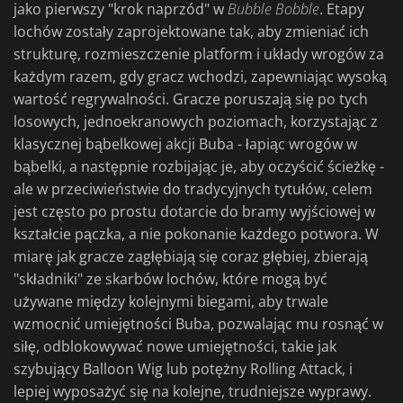
jako pierwszy "krok naprzód" w
Bubble
Bobble
. Etapy
lochów zostały zaprojektowane tak, aby zmieniać ich
strukturę, rozmieszczenie platform i układy wrogów za
każdym razem, gdy gracz wchodzi, zapewniając wysoką
wartość regrywalności. Gracze poruszają się po tych
losowych, jednoekranowych poziomach, korzystając z
klasycznej bąbelkowej akcji Buba - łapiąc wrogów w
bąbelki, a następnie rozbijając je, aby oczyścić ścieżkę -
ale w przeciwieństwie do tradycyjnych tytułów, celem
jest często po prostu dotarcie do bramy wyjściowej w
kształcie pączka, a nie pokonanie każdego potwora. W
miarę jak gracze zagłębiają się coraz głębiej, zbierają
"składniki" ze skarbów lochów, które mogą być
używane między kolejnymi biegami, aby trwale
wzmocnić umiejętności Buba, pozwalając mu rosnąć w
siłę, odblokowywać nowe umiejętności, takie jak
szybujący Balloon Wig lub potężny Rolling Attack, i
lepiej wyposażyć się na kolejne, trudniejsze wyprawy.