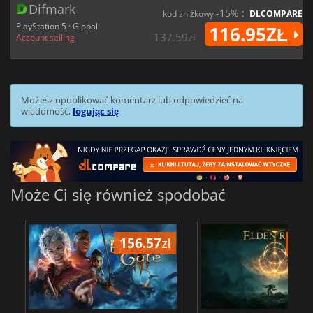
Difmark
-15% :
kod zniżkowy
DLCOMPARE
PlayStation 5 · Global
116.95ZŁ
137.59zł
Account selling
Możesz opublikować komentarz lub odpowiedzieć na
wiadomość,
logując się
Może Ci się również spodobać
156.57
zł
175