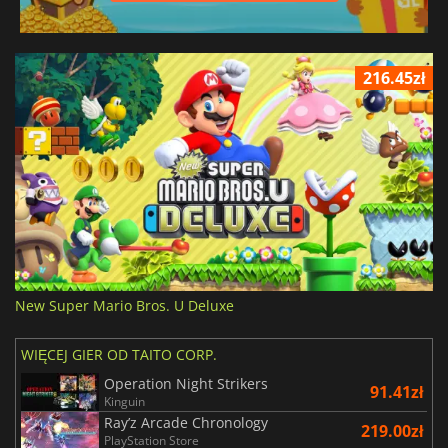
216.45zł
New Super Mario Bros. U Deluxe
WIĘCEJ GIER OD TAITO CORP.
Operation Night Strikers
91.41zł
Kinguin
Ray’z Arcade Chronology
219.00zł
PlayStation Store