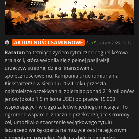
AKTUALNOŚCI GAMINGOWE
AlexP
-
19 wrz 2025, 13:12
Ratatan
to tętniąca życiem rytmiczno-roguelike'owa
gra akcji, która wyłoniła się z pełnej pasji wizji
urzeczywistnionej dzięki finansowaniu
społecznościowemu. Kampania uruchomiona na
Kickstarterze w sierpniu 2024 roku przeszła
najśmielsze oczekiwania, zbierając ponad 219 milionów
jenów (około 1,5 miliona USD) od prawie 15 000
wspierających w ciągu zaledwie jednego miesiąca. To
ogromne wsparcie, znacznie przekraczające skromny
cel, umożliwiło stworzenie wyjątkowego tytułu
łączącego walkę opartą na muzyce ze strategicznymi
elementami roguelike. Sukces zbiórki pieniędzy