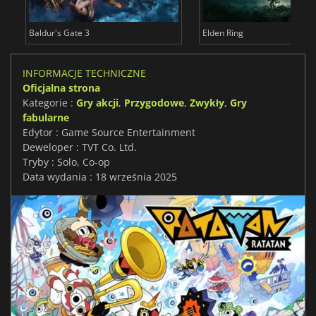
Baldur's Gate 3
Elden Ring
INFORMACJE TECHNICZNE
Oficjalna strona
Kategorie :
Gry akcji
,
Przygodowe
,
Zwykły
,
Gry
fabularne
Edytor : Game Source Entertainment
Deweloper : TVT Co. Ltd.
Tryby : Solo, Co-op
Data wydania : 18 września 2025