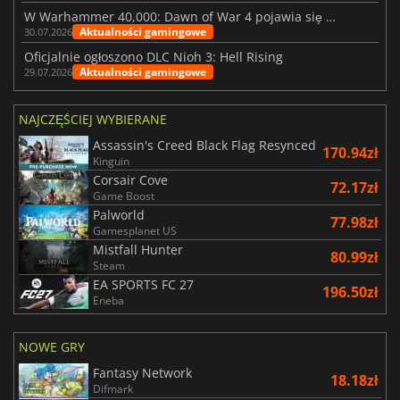
W Warhammer 40,000: Dawn of War 4 pojawia się frakcja Nekronów
Aktualności gamingowe
30.07.2026
Oficjalnie ogłoszono DLC Nioh 3: Hell Rising
Aktualności gamingowe
29.07.2026
NAJCZĘŚCIEJ WYBIERANE
Assassin's Creed Black Flag Resynced
170.94zł
Kinguin
Corsair Cove
72.17zł
Game Boost
Palworld
77.98zł
Gamesplanet US
Mistfall Hunter
80.99zł
Steam
EA SPORTS FC 27
196.50zł
Eneba
NOWE GRY
Fantasy Network
18.18zł
Difmark