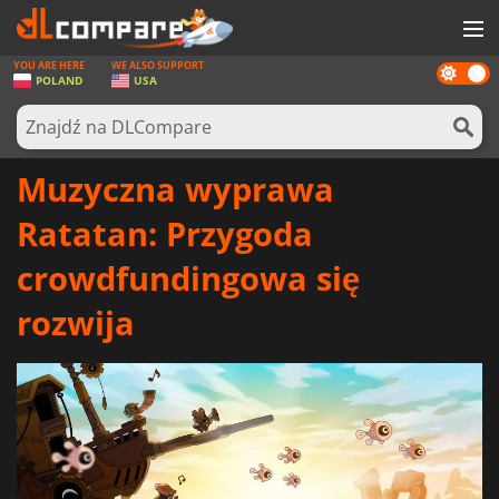
YOU ARE HERE
WE ALSO SUPPORT
Dark
GRY
POLAND
USA
mode
KARTY DO GIER
OPROGRAMOWANIE
Muzyczna wyprawa
REWARDS
Ratatan: Przygoda
SPRZĘT KOMPUTEROWY
crowdfundingowa się
AKTUALNOŚCI
rozwija
ZALOGUJ SIĘ LUB ZAREJESTRUJ