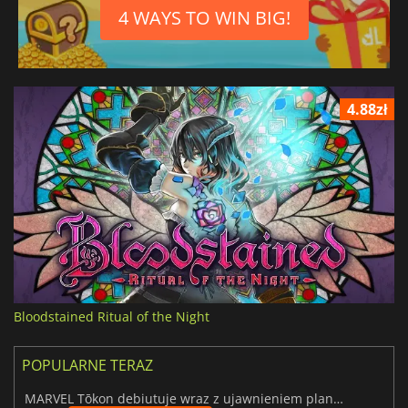
4 WAYS TO WIN BIG!
4.88zł
Bloodstained Ritual of the Night
POPULARNE TERAZ
MARVEL Tōkon debiutuje wraz z ujawnieniem planu rozwoju na pierwszy rok