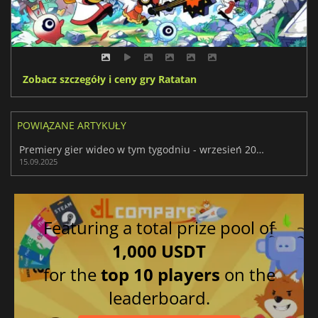
Zobacz szczegóły i ceny gry Ratatan
POWIĄZANE ARTYKUŁY
Premiery gier wideo w tym tygodniu - wrzesień 2025 (tydzień 38)
15.09.2025
Featuring a total prize pool of
1,000 USDT
for the
top 10 players
on the
leaderboard.