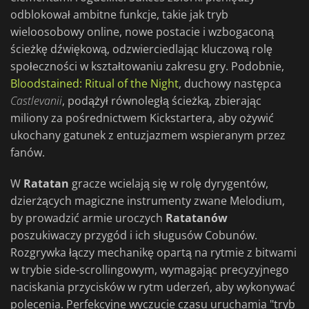
odblokował ambitne funkcje, takie jak tryb
wieloosobowy online, nowe postacie i wzbogaconą
ścieżkę dźwiękową, odzwierciedlając kluczową rolę
społeczności w kształtowaniu zakresu gry. Podobnie,
Bloodstained: Ritual of the Night
, duchowy następca
Castlevanii
, podążył równoległą ścieżką, zbierając
miliony za pośrednictwem Kickstartera, aby ożywić
ukochany gatunek z entuzjazmem wspieranym przez
fanów.
W
Ratatan
gracze wcielają się w rolę dyrygentów,
dzierżących magiczne instrumenty zwane Melodium,
by prowadzić armie uroczych
Ratatanów
poszukiwaczy przygód i ich sługusów Cobunów.
Rozgrywka łączy mechanikę opartą na rytmie z bitwami
w trybie side-scrollingowym, wymagając precyzyjnego
naciskania przycisków w rytm uderzeń, aby wykonywać
polecenia. Perfekcyjne wyczucie czasu uruchamia "tryb