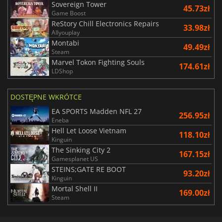
Sovereign Tower
45.73zł
Game Boost
ReStory Chill Electronics Repairs
33.98zł
Allyouplay
Montabi
49.49zł
Steam
Marvel Tokon Fighting Souls
174.61zł
LDShop
DOSTĘPNE WKRÓTCE
EA SPORTS Madden NFL 27
256.95zł
Eneba
Hell Let Loose Vietnam
118.10zł
Kinguin
The Sinking City 2
167.15zł
Gamesplanet US
STEINS;GATE RE BOOT
93.20zł
Kinguin
Mortal Shell II
169.00zł
Steam