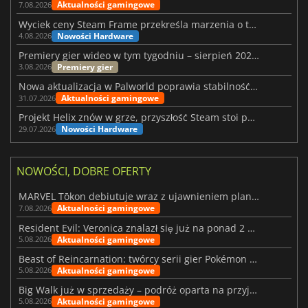
Aktualności gamingowe
7.08.2026
Wyciek ceny Steam Frame przekreśla marzenia o tanim zestawie VR
Nowości Hardware
4.08.2026
Premiery gier wideo w tym tygodniu – sierpień 2026 r. (32. tydzień)
Premiery gier
3.08.2026
Nowa aktualizacja w Palworld poprawia stabilność Sunreach i walk z bossami
Aktualności gamingowe
31.07.2026
Projekt Helix znów w grze, przyszłość Steam stoi pod znakiem zapytania
Nowości Hardware
29.07.2026
NOWOŚCI, DOBRE OFERTY
MARVEL Tōkon debiutuje wraz z ujawnieniem planu rozwoju na pierwszy rok
Aktualności gamingowe
7.08.2026
Resident Evil: Veronica znalazł się już na ponad 2 milionach list życzeń
Aktualności gamingowe
5.08.2026
Beast of Reincarnation: twórcy serii gier Pokémon wkraczają na nową ścieżkę
Aktualności gamingowe
5.08.2026
Big Walk już w sprzedaży – podróż oparta na przyjaźni
Aktualności gamingowe
5.08.2026