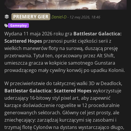
PREMIERY GIER
Daniel-D
-
12 maj 2026, 18:46
Gameplay
Wydana 11 maja 2026 roku gra
Battlestar Galactica:
Scattered Hopes
przenosi punkt ciężkości serii z
wielkich manewrów floty na surową, duszącą presję
przetrwania. Tytuł ten, opracowany przez Alt Shift,
umieszcza gracza w kokpicie samotnego Gunstara
prowadzącego mały cywilny konwój po upadku Kolonii.
W przeciwieństwie do taktycznej walki 3D w Deadlock,
Battlestar Galactica: Scattered Hopes
wykorzystuje
uderzający 16-bitowy styl pixel art, aby zapewnić
karzące doświadczenie roguelite w 12 proceduralnie
generowanych sektorach. Główny cel jest prosty, ale
zniechęcający: zarządzaj kurczącymi się zasobami i
trzymaj flotę Cylonów na dystans wystarczająco długo,