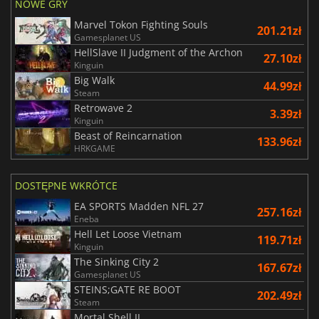
NOWE GRY
Marvel Tokon Fighting Souls
201.21zł
Gamesplanet US
HellSlave II Judgment of the Archon
27.10zł
Kinguin
Big Walk
44.99zł
Steam
Retrowave 2
3.39zł
Kinguin
Beast of Reincarnation
133.96zł
HRKGAME
DOSTĘPNE WKRÓTCE
EA SPORTS Madden NFL 27
257.16zł
Eneba
Hell Let Loose Vietnam
119.71zł
Kinguin
The Sinking City 2
167.67zł
Gamesplanet US
STEINS;GATE RE BOOT
202.49zł
Steam
Mortal Shell II