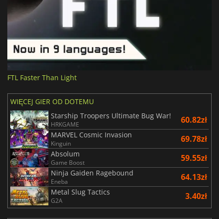
FTL Faster Than Light
WIĘCEJ GIER OD DOTEMU
Starship Troopers Ultimate Bug War!
60.82zł
HRKGAME
MARVEL Cosmic Invasion
69.78zł
Kinguin
Absolum
59.55zł
Game Boost
Ninja Gaiden Ragebound
64.13zł
Eneba
Metal Slug Tactics
3.40zł
G2A