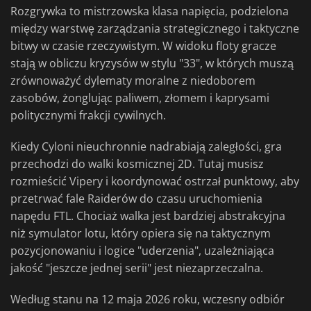
Rozgrywka to mistrzowska klasa napięcia, podzielona
między warstwę zarządzania strategicznego i taktyczne
bitwy w czasie rzeczywistym. W widoku floty gracze
stają w obliczu kryzysów w stylu "33", w których muszą
zrównoważyć dylematy moralne z niedoborem
zasobów, żonglując paliwem, złomem i kaprysami
politycznymi frakcji cywilnych.
Kiedy Cyloni nieuchronnie nadrabiają zaległości, gra
przechodzi do walki kosmicznej 2D. Tutaj musisz
rozmieścić Vipery i koordynować ostrzał punktowy, aby
przetrwać fale Raiderów do czasu uruchomienia
napędu FTL. Chociaż walka jest bardziej abstrakcyjna
niż symulator lotu, który opiera się na taktycznym
pozycjonowaniu i logice "uderzenia", uzależniająca
jakość "jeszcze jednej serii" jest niezaprzeczalna.
Według stanu na 12 maja 2026 roku, wczesny odbiór