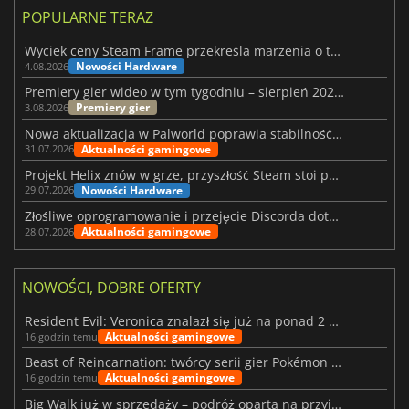
POPULARNE TERAZ
Wyciek ceny Steam Frame przekreśla marzenia o tanim zestawie VR
Nowości Hardware
4.08.2026
Premiery gier wideo w tym tygodniu – sierpień 2026 r. (32. tydzień)
Premiery gier
3.08.2026
Nowa aktualizacja w Palworld poprawia stabilność Sunreach i walk z bossami
Aktualności gamingowe
31.07.2026
Projekt Helix znów w grze, przyszłość Steam stoi pod znakiem zapytania
Nowości Hardware
29.07.2026
Złośliwe oprogramowanie i przejęcie Discorda dotknęły Meccha Chameleon
Aktualności gamingowe
28.07.2026
NOWOŚCI, DOBRE OFERTY
Resident Evil: Veronica znalazł się już na ponad 2 milionach list życzeń
Aktualności gamingowe
16 godzin temu
Beast of Reincarnation: twórcy serii gier Pokémon wkraczają na nową ścieżkę
Aktualności gamingowe
16 godzin temu
Big Walk już w sprzedaży – podróż oparta na przyjaźni