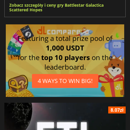
Zobacz szczegóły i ceny gry Battlestar Galactica
Scattered Hopes
Featuring a total prize pool of
1,000 USDT
for the
top 10 players
on the
leaderboard.
4 WAYS TO WIN BIG!
8.07zł