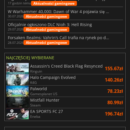
Aktualności gamingowe
17 godzin temu
W Warhammer 40,000: Dawn of War 4 pojawia się frakcja Nekronów
Aktualności gamingowe
30.07.2026
Oficjalnie ogłoszono DLC Nioh 3: Hell Rising
Aktualności gamingowe
29.07.2026
Forsaken Realms: Vahrin’s Call trafia na rynek po dziesięciu latach prac
Aktualności gamingowe
28.07.2026
NAJCZĘŚCIEJ WYBIERANE
Assassin's Creed Black Flag Resynced
155.67zł
Kinguin
Halo Campaign Evolved
140.26zł
K4G
Palworld
78.23zł
Gamesplanet US
Mistfall Hunter
80.99zł
Steam
EA SPORTS FC 27
196.74zł
Eneba