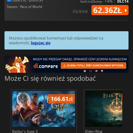
-14% :
kod zniżkowy
DLC14
Steam · Rest of World
62.36ZŁ
72.51zł
Możesz opublikować komentarz lub odpowiedzieć na
wiadomość,
logując się
Może Ci się również spodobać
166.61
zł
175
Baldur's Gate 3
Elden Ring