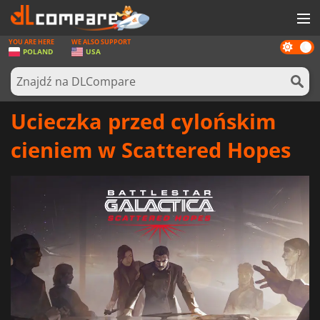
YOU ARE HERE
WE ALSO SUPPORT
Dark
GRY
POLAND
USA
mode
KARTY DO GIER
OPROGRAMOWANIE
Ucieczka przed cylońskim
REWARDS
cieniem w Scattered Hopes
SPRZĘT KOMPUTEROWY
AKTUALNOŚCI
ZALOGUJ SIĘ LUB ZAREJESTRUJ