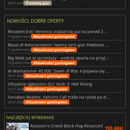
Premiery gier
28.07.2026
NOWOŚCI, DOBRE OFERTY
Resident Evil: Veronica znalazł się już na ponad 2 milionach list życzeń
Aktualności gamingowe
11 godzin temu
Beast of Reincarnation: twórcy serii gier Pokémon wkraczają na nową ścieżkę
Aktualności gamingowe
11 godzin temu
Big Walk już w sprzedaży – podróż oparta na przyjaźni
Aktualności gamingowe
13 godzin temu
W Warhammer 40,000: Dawn of War 4 pojawia się frakcja Nekronów
Aktualności gamingowe
30.07.2026
Oficjalnie ogłoszono DLC Nioh 3: Hell Rising
Aktualności gamingowe
29.07.2026
Forsaken Realms: Vahrin’s Call trafia na rynek po dziesięciu latach prac
Aktualności gamingowe
28.07.2026
NAJCZĘŚCIEJ WYBIERANE
Assassin's Creed Black Flag Resynced
155.68zł