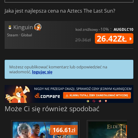
Jaka jest najlepsza cena na Aztecs The Last Sun?
Kinguin
-10% :
kod zniżkowy
AUGDLC10
Steam · Global
26.42ZŁ
29.36zł
Możesz opublikować komentarz lub odpowiedzieć na
wiadomość,
logując się
Może Ci się również spodobać
166.61
zł
175