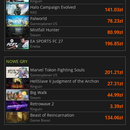
Kinguin
Halo Campaign Evolved
141.03zł
K4G
Palworld
78.23zł
Gamesplanet US
Mistfall Hunter
80.99zł
Steam
EA SPORTS FC 27
196.85zł
Eneba
NOWE GRY
Marvel Tokon Fighting Souls
201.21zł
Gamesplanet US
HellSlave II Judgment of the Archon
27.31zł
Kinguin
Big Walk
44.99zł
Steam
Retrowave 2
3.39zł
Kinguin
Beast of Reincarnation
134.06zł
Game Boost