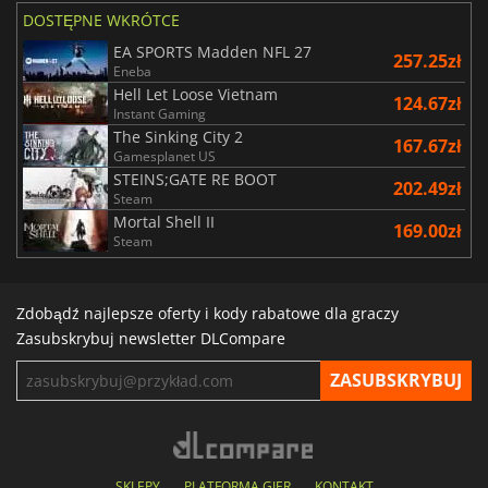
DOSTĘPNE WKRÓTCE
EA SPORTS Madden NFL 27
257.25zł
Eneba
Hell Let Loose Vietnam
124.67zł
Instant Gaming
The Sinking City 2
167.67zł
Gamesplanet US
STEINS;GATE RE BOOT
202.49zł
Steam
Mortal Shell II
169.00zł
Steam
Zdobądź najlepsze oferty i kody rabatowe dla graczy
Zasubskrybuj newsletter DLCompare
SKLEPY
PLATFORMA GIER
KONTAKT