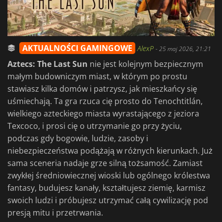
AKTUALNOŚCI GAMINGOWE
AlexP
-
25 maj 2026, 21:21
Aztecs: The Last Sun
nie jest kolejnym bezpiecznym
małym budowniczym miast, w którym po prostu
stawiasz kilka domów i patrzysz, jak mieszkańcy się
uśmiechają. Ta gra rzuca cię prosto do Tenochtitlán,
wielkiego azteckiego miasta wyrastającego z jeziora
Texcoco, i prosi cię o utrzymanie go przy życiu,
podczas gdy bogowie, ludzie, zasoby i
niebezpieczeństwa podążają w różnych kierunkach. Już
sama sceneria nadaje grze silną tożsamość. Zamiast
zwykłej średniowiecznej wioski lub ogólnego królestwa
fantasy, budujesz kanały, kształtujesz ziemię, karmisz
swoich ludzi i próbujesz utrzymać całą cywilizację pod
presją mitu i przetrwania.