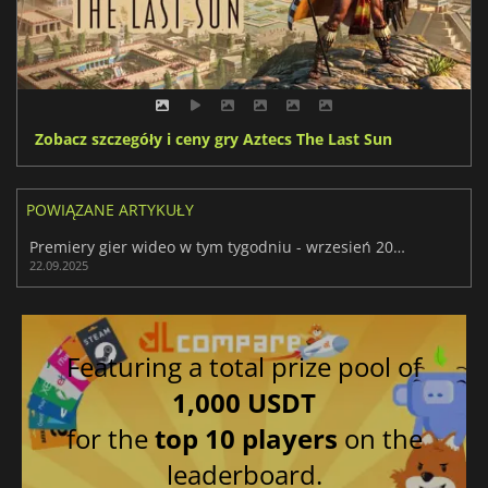
Zobacz szczegóły i ceny gry Aztecs The Last Sun
POWIĄZANE ARTYKUŁY
Premiery gier wideo w tym tygodniu - wrzesień 2025 (tydzień 39)
22.09.2025
Featuring a total prize pool of
1,000 USDT
for the
top 10 players
on the
leaderboard.