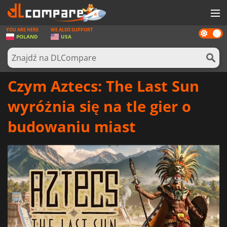
YOU ARE HERE
WE ALSO SUPPORT
Dark
GRY
POLAND
USA
mode
KARTY DO GIER
OPROGRAMOWANIE
Czym Aztecs: The Last Sun
REWARDS
wyróżnia się na tle gier o
SPRZĘT KOMPUTEROWY
budowaniu miast
AKTUALNOŚCI
ZALOGUJ SIĘ LUB ZAREJESTRUJ