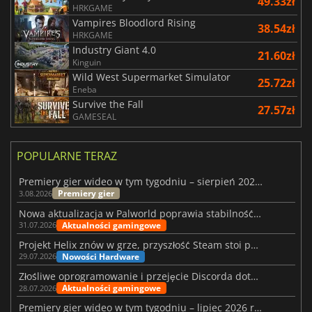
49.33zł
HRKGAME
Vampires Bloodlord Rising
38.54zł
HRKGAME
Industry Giant 4.0
21.60zł
Kinguin
Wild West Supermarket Simulator
25.72zł
Eneba
Survive the Fall
27.57zł
GAMESEAL
POPULARNE TERAZ
Premiery gier wideo w tym tygodniu – sierpień 2026 r. (32. tydzień)
Premiery gier
3.08.2026
Nowa aktualizacja w Palworld poprawia stabilność Sunreach i walk z bossami
Aktualności gamingowe
31.07.2026
Projekt Helix znów w grze, przyszłość Steam stoi pod znakiem zapytania
Nowości Hardware
29.07.2026
Złośliwe oprogramowanie i przejęcie Discorda dotknęły Meccha Chameleon
Aktualności gamingowe
28.07.2026
Premiery gier wideo w tym tygodniu – lipiec 2026 r. (tydzień 31)