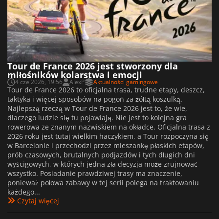
Tour de France 2026 jest stworzony dla
miłośników kolarstwa i emocji
4 cze 2026, 19:56
AlexP
Aktualności gamingowe
Tour de France 2026 to oficjalna trasa, trudne etapy, deszcz,
taktyka i więcej sposobów na pogoń za żółtą koszulką.
Najlepszą rzeczą w Tour de France 2026 jest to, że wie,
dlaczego ludzie się tu pojawiają. Nie jest to kolejna gra
rowerowa ze znanym nazwiskiem na okładce. Oficjalna trasa z
2026 roku jest tutaj wielkim haczykiem, a Tour rozpoczyna się
w Barcelonie i przechodzi przez mieszankę płaskich etapów,
prób czasowych, brutalnych podjazdów i tych długich dni
wyścigowych, w których jedna zła decyzja może zrujnować
wszystko. Posiadanie prawdziwej trasy ma znaczenie,
ponieważ połowa zabawy w tej serii polega na traktowaniu
każdego...
Czytaj więcej