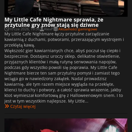
My Little Cafe Nightmare sprawia, że
przytulne gry znów stają się dziwne
10 cze 2026, 19:56
AlexP
Aktualności gamingowe
My Little Cafe Nightmare łączy przytulne zarządzanie
kawiarnią z duchami, potworami, przerażającym wystrojem i
przeklętą kawą.
Większość gier kawiarnianych chce, abyś poczuł się ciepło i
bezpiecznie. Dostajesz uroczy sklep, delikatne oświetlenie,
przyjaznych klientów i małą rutynę serwowania napojów,
podczas gdy wszystko powoli się poprawia. My Little Cafe
Nightmare bierze ten sam przytulny pomysł i zamiast tego
wciąga go w nawiedzony zakątek. Nadal prowadzisz
kawiarnię, ale tym razem miejsce wygląda na przeklęte,
klienci to duchy i potwory, a całość sprawia wrażenie, jakby
ktoś wymieszał komfortową grę z Halloweenowym snem. I to
jest w tym wszystkim najlepsze. My Little...
Czytaj więcej