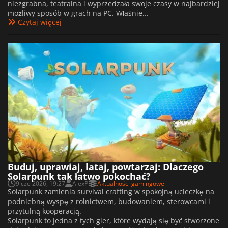
niezgrabna, teatralna i wyprzedzała swoje czasy w najbardziej
możliwy sposób w grach na PC. Właśnie...
Czytaj więcej
Buduj, uprawiaj, lataj, powtarzaj: Dlaczego
Solarpunk tak łatwo pokochać?
9 cze 2026, 19:27
AlexP
Aktualności gamingowe
Solarpunk zamienia survival crafting w spokojną ucieczkę na
podniebną wyspę z rolnictwem, budowaniem, sterowcami i
przytulną kooperacją.
Solarpunk to jedna z tych gier, które wydają się być stworzone