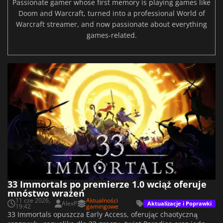
Passionate gamer whose first memory is playing games like
Doom and Warcraft, turned into a professional World of
Warcraft streamer, and now passionate about everything
games-related.
33 Immortals po premierze 1.0 wciąż oferuje
mnóstwo wrażeń
11 cze 2026,
Aktualności
AlexP
Aktualizacje i Poprawki
19:42
gamingowe
33 Immortals opuszcza Early Access, oferując chaotyczną