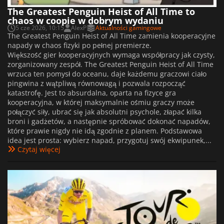
The Greatest Penguin Heist of All Time to
chaos w coopie w dobrym wydaniu
5 cze 2026, 10:15
AlexP
Aktualności gamingowe
The Greatest Penguin Heist of All Time zamienia kooperacyjne
napady w chaos fizyki po pełnej premierze.
Większość gier kooperacyjnych wymaga współpracy jak czysty,
zorganizowany zespół. The Greatest Penguin Heist of All Time
wrzuca ten pomysł do oceanu, daje każdemu graczowi ciało
pingwina z wątpliwą równowagą i pozwala rozpocząć
katastrofę. Jest to absurdalna, oparta na fizyce gra
kooperacyjna, w której maksymalnie ośmiu graczy może
połączyć siły, ubrać się jak absolutni psychole, złapać kilka
broni i gadżetów, a następnie spróbować dokonać napadów,
które prawie nigdy nie idą zgodnie z planem. Podstawowa
idea jest prosta: wybierz napad, przygotuj swój ekwipunek,...
Czytaj więcej