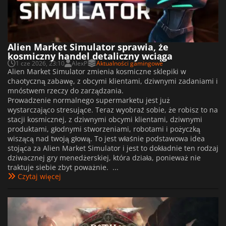
Alien Market Simulator sprawia, że
kosmiczny handel detaliczny wciąga
1 cze 2026, 23:10
AlexP
Aktualności gamingowe
Alien Market Simulator zmienia kosmiczne sklepiki w
chaotyczną zabawę, z obcymi klientami, dziwnymi zadaniami i
mnóstwem rzeczy do zarządzania.
Prowadzenie normalnego supermarketu jest już
wystarczająco stresujące. Teraz wyobraź sobie, że robisz to na
stacji kosmicznej, z dziwnymi obcymi klientami, dziwnymi
produktami, głodnymi stworzeniami, robotami i pożyczką
wiszącą nad twoją głową. To jest właśnie podstawowa idea
stojąca za Alien Market Simulator i jest to dokładnie ten rodzaj
dziwacznej gry menedżerskiej, która działa, ponieważ nie
traktuje siebie zbyt poważnie. ...
Czytaj więcej