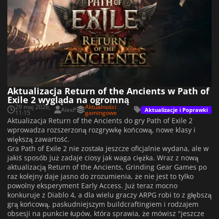
Aktualizacja Return of the Ancients w Path of
Exile 2 wygląda na ogromną
29 maj 2026,
Aktualności
AlexP
Aktualizacje i Poprawki
11:15
gamingowe
Aktualizacja Return of the Ancients do gry Path of Exile 2
wprowadza rozszerzoną rozgrywkę końcową, nowe klasy i
większą zawartość.
Gra Path of Exile 2 nie została jeszcze oficjalnie wydana, ale w
jakiś sposób już zadaje ciosy jak waga ciężka. Wraz z nową
aktualizacją Return of the Ancients, Grinding Gear Games po
raz kolejny daje jasno do zrozumienia, że nie jest to tylko
powolny eksperyment Early Access. Już teraz mocno
konkuruje z Diablo 4, a dla wielu graczy ARPG robi to z głębszą
grą końcową, paskudniejszym buildcraftingiem i rodzajem
obsesji na punkcie łupów, która sprawia, że mówisz "jeszcze