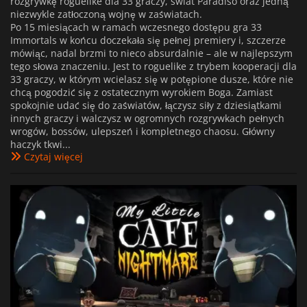
rozgrywkę roguelike dla 33 graczy, świat Paradiso oraz jedną
niezwykle zatłoczoną wojnę w zaświatach.
Po 15 miesiącach w ramach wczesnego dostępu gra 33
Immortals w końcu doczekała się pełnej premiery i, szczerze
mówiąc, nadal brzmi to nieco absurdalnie – ale w najlepszym
tego słowa znaczeniu. Jest to roguelike z trybem kooperacji dla
33 graczy, w którym wcielasz się w potępione dusze, które nie
chcą pogodzić się z ostatecznym wyrokiem Boga. Zamiast
spokojnie udać się do zaświatów, łączysz siły z dziesiątkami
innych graczy i walczysz w ogromnych rozgrywkach pełnych
wrogów, bossów, ulepszeń i kompletnego chaosu. Główny
haczyk tkwi...
Czytaj więcej