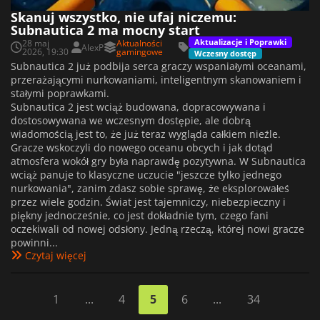
Skanuj wszystko, nie ufaj niczemu:
Subnautica 2 ma mocny start
Aktualizacje i Poprawki
28 maj
Aktualności
AlexP
2026, 19:30
gamingowe
Wczesny dostęp
Subnautica 2 już podbija serca graczy wspaniałymi oceanami,
przerażającymi nurkowaniami, inteligentnym skanowaniem i
stałymi poprawkami.
Subnautica 2 jest wciąż budowana, dopracowywana i
dostosowywana we wczesnym dostępie, ale dobrą
wiadomością jest to, że już teraz wygląda całkiem nieźle.
Gracze wskoczyli do nowego oceanu obcych i jak dotąd
atmosfera wokół gry była naprawdę pozytywna. W Subnautica
wciąż panuje to klasyczne uczucie "jeszcze tylko jednego
nurkowania", zanim zdasz sobie sprawę, że eksplorowałeś
przez wiele godzin. Świat jest tajemniczy, niebezpieczny i
piękny jednocześnie, co jest dokładnie tym, czego fani
oczekiwali od nowej odsłony. Jedną rzeczą, której nowi gracze
powinni...
Czytaj więcej
1
...
4
5
6
...
34