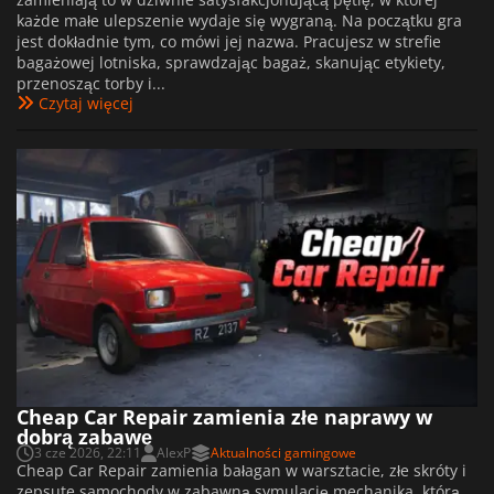
każde małe ulepszenie wydaje się wygraną. Na początku gra
jest dokładnie tym, co mówi jej nazwa. Pracujesz w strefie
bagażowej lotniska, sprawdzając bagaż, skanując etykiety,
przenosząc torby i...
Czytaj więcej
Cheap Car Repair zamienia złe naprawy w
dobrą zabawę
3 cze 2026, 22:11
AlexP
Aktualności gamingowe
Cheap Car Repair zamienia bałagan w warsztacie, złe skróty i
zepsute samochody w zabawną symulację mechanika, którą