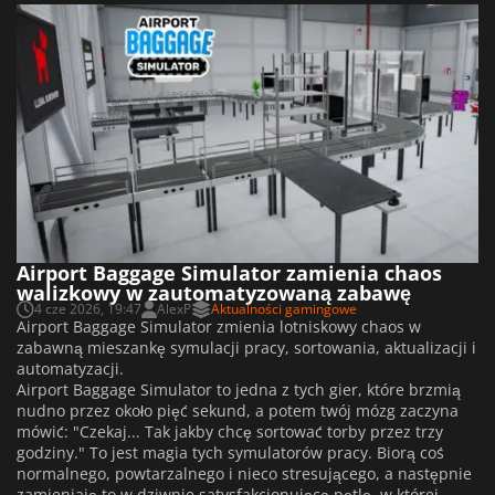
Airport Baggage Simulator zamienia chaos
walizkowy w zautomatyzowaną zabawę
4 cze 2026, 19:47
AlexP
Aktualności gamingowe
Airport Baggage Simulator zmienia lotniskowy chaos w
zabawną mieszankę symulacji pracy, sortowania, aktualizacji i
automatyzacji.
Airport Baggage Simulator to jedna z tych gier, które brzmią
nudno przez około pięć sekund, a potem twój mózg zaczyna
mówić: "Czekaj... Tak jakby chcę sortować torby przez trzy
godziny." To jest magia tych symulatorów pracy. Biorą coś
normalnego, powtarzalnego i nieco stresującego, a następnie
zamieniają to w dziwnie satysfakcjonującą pętlę, w której