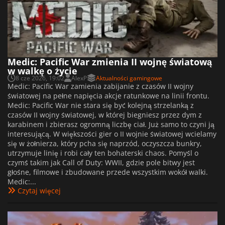
Medic: Pacific War zmienia II wojnę światową
w walkę o życie
8 cze 2026, 19:02
AlexP
Aktualności gamingowe
Medic: Pacific War zamienia zabijanie z czasów II wojny
światowej na pełne napięcia akcje ratunkowe na linii frontu.
Medic: Pacific War nie stara się być kolejną strzelanką z
czasów II wojny światowej, w której biegniesz przez dym z
karabinem i zbierasz ogromną liczbę ciał. Już samo to czyni ją
interesującą. W większości gier o II wojnie światowej wcielamy
się w żołnierza, który pcha się naprzód, oczyszcza bunkry,
utrzymuje linię i robi cały ten bohaterski chaos. Pomyśl o
czymś takim jak Call of Duty: WWII, gdzie pole bitwy jest
głośne, filmowe i zbudowane przede wszystkim wokół walki.
Medic:...
Czytaj więcej