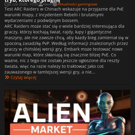
2 cze 2026, 10:20
AlexP
Aktualności gamingowe
Test ARC Raiders w Chinach wskazuje na przyjazne dla PvE
warunki mapy, z Incydentem Rebelii i brutalnymi
wydarzeniami z podwójnym bossem.
ARC Raiders może stać się o wiele bardziej interesująca dla
graczy, którzy kochają świat, rajdy, łupy i gigantyczne
maszyny, ale nie zawsze chcą, aby każdy bieg zamieniał się w
spoconą zasadzkę PvP. Według informacji znalezionych przez
graczy w chińskiej wersji gry, Embark może testować nowe
warunki map, które skłaniają się znacznie bliżej PvE. Co
ważne, nic z tego nie zostało jeszcze ogłoszone dla reszty
świata, więc na razie należy to traktować jako coś
zauważonego w tamtejszej wersji gry, a nie...
Czytaj więcej