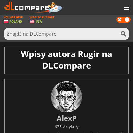
YOU ARE HERE
WE ALSO SUPPORT
Dark
GRY
POLAND
USA
mode
KARTY DO GIER
OPROGRAMOWANIE
Wpisy autora Rugir na
REWARDS
DLCompare
SPRZĘT KOMPUTEROWY
AKTUALNOŚCI
ZALOGUJ SIĘ LUB ZAREJESTRUJ
AlexP
675 Artykuły