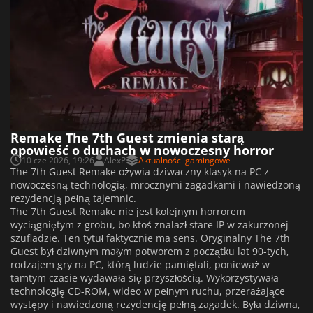
Remake The 7th Guest zmienia starą
opowieść o duchach w nowoczesny horror
10 cze 2026, 19:26
AlexP
Aktualności gamingowe
The 7th Guest Remake ożywia dziwaczny klasyk na PC z
nowoczesną technologią, mrocznymi zagadkami i nawiedzoną
rezydencją pełną tajemnic.
The 7th Guest Remake nie jest kolejnym horrorem
wyciągniętym z grobu, bo ktoś znalazł stare IP w zakurzonej
szufladzie. Ten tytuł faktycznie ma sens. Oryginalny The 7th
Guest był dziwnym małym potworem z początku lat 90-tych,
rodzajem gry na PC, którą ludzie pamiętali, ponieważ w
tamtym czasie wydawała się przyszłością. Wykorzystywała
technologię CD-ROM, wideo w pełnym ruchu, przerażające
występy i nawiedzoną rezydencję pełną zagadek. Była dziwna,