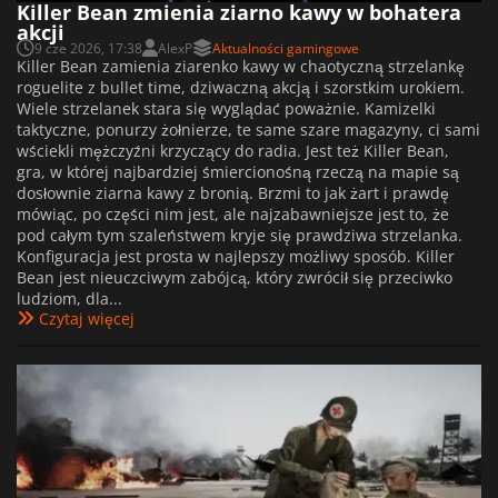
Killer Bean zmienia ziarno kawy w bohatera
akcji
9 cze 2026, 17:38
AlexP
Aktualności gamingowe
Killer Bean zamienia ziarenko kawy w chaotyczną strzelankę
roguelite z bullet time, dziwaczną akcją i szorstkim urokiem.
Wiele strzelanek stara się wyglądać poważnie. Kamizelki
taktyczne, ponurzy żołnierze, te same szare magazyny, ci sami
wściekli mężczyźni krzyczący do radia. Jest też Killer Bean,
gra, w której najbardziej śmiercionośną rzeczą na mapie są
dosłownie ziarna kawy z bronią. Brzmi to jak żart i prawdę
mówiąc, po części nim jest, ale najzabawniejsze jest to, że
pod całym tym szaleństwem kryje się prawdziwa strzelanka.
Konfiguracja jest prosta w najlepszy możliwy sposób. Killer
Bean jest nieuczciwym zabójcą, który zwrócił się przeciwko
ludziom, dla...
Czytaj więcej