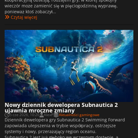
wieczór może zamienić się w pięciogodzinną wyprawę,
ponieważ ktoś zobaczył...
Czytaj więcej
Nowy dziennik dewelopera Subnautica 2
ujawnia mroczne zmiany
5 cze 2026, 10:20
AlexP
Aktualności gamingowe
Dziennik dewelopera gry Subnautica 2 Swimming Forward
zapowiada ulepszenia w trybie współpracy, ostrzejsze
systemy i nowy, przerażający region oceanu.
Subnautica 2 jest już głęboko we wczesnym dostępie, a