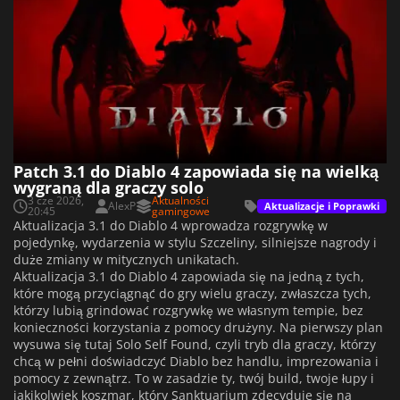
Patch 3.1 do Diablo 4 zapowiada się na wielką
wygraną dla graczy solo
3 cze 2026,
Aktualności
AlexP
Aktualizacje i Poprawki
20:45
gamingowe
Aktualizacja 3.1 do Diablo 4 wprowadza rozgrywkę w
pojedynkę, wydarzenia w stylu Szczeliny, silniejsze nagrody i
duże zmiany w mitycznych unikatach.
Aktualizacja 3.1 do Diablo 4 zapowiada się na jedną z tych,
które mogą przyciągnąć do gry wielu graczy, zwłaszcza tych,
którzy lubią grindować rozgrywkę we własnym tempie, bez
konieczności korzystania z pomocy drużyny. Na pierwszy plan
wysuwa się tutaj Solo Self Found, czyli tryb dla graczy, którzy
chcą w pełni doświadczyć Diablo bez handlu, imprezowania i
pomocy z zewnątrz. To w zasadzie ty, twój build, twoje łupy i
jakikolwiek koszmar, który Sanktuarium zdecyduje się na