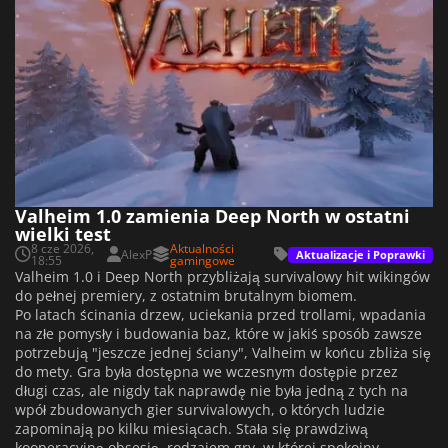
Valheim 1.0 zamienia Deep North w ostatni
wielki test
8 cze 2026,
Aktualności
AlexP
Aktualizacje i Poprawki
18:55
gamingowe
Valheim 1.0 i Deep North przybliżają survivalowy hit wikingów
do pełnej premiery, z ostatnim brutalnym biomem.
Po latach ścinania drzew, uciekania przed trollami, wpadania
na złe pomysły i budowania baz, które w jakiś sposób zawsze
potrzebują "jeszcze jednej ściany", Valheim w końcu zbliża się
do mety. Gra była dostępna we wczesnym dostępie przez
długi czas, ale nigdy tak naprawdę nie była jedną z tych na
wpół zbudowanych gier survivalowych, o których ludzie
zapominają po kilku miesiącach. Stała się prawdziwą
kooperacyjną obsesją, rodzajem gry, w której spokojny