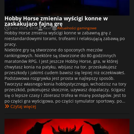
Hobby Horse zmienia wyścigi konne w
zaskakująco fajną grę
3 cze 2026, 22:08
AlexP
Aktualności gamingowe
Hobby Horse zmienia wyścigi konne w zabawną grę z
niestandardowymi torami, trofeami i relaksującą zabawą po
pracy.
Niektóre gry są stworzone do spoconych meczów
rankingowych. Niektóre są stworzone do 80-godzinnych
maratonów RPG. I jest jeszcze Hobby Horse, gra, w której
chwytasz konia na patyku, wbijasz na tor, przeskakujesz
przeszkody i jakimś cudem bawisz się lepiej niż oczekiwałeś.
Podstawowa rozgrywka jest prosta w najlepszy sposób.
Tworzysz własnego konia hobbystycznego, wchodzisz na tory
przeszkód, pokonujesz skocznie, używasz dopalaczy, ścigasz
się o lepsze czasy i zbierasz trofea w miarę postępów. Jest to
po części gra wyścigowa, po części symulator sportowy, po...
Czytaj więcej