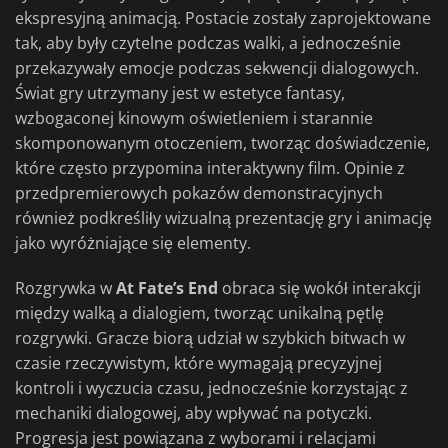
ekspresyjną animacją. Postacie zostały zaprojektowane
tak, aby były czytelne podczas walki, a jednocześnie
przekazywały emocje podczas sekwencji dialogowych.
Świat gry utrzymany jest w estetyce fantasy,
wzbogaconej kinowym oświetleniem i starannie
skomponowanym otoczeniem, tworząc doświadczenie,
które często przypomina interaktywny film. Opinie z
przedpremierowych pokazów demonstracyjnych
również podkreśliły wizualną prezentację gry i animację
jako wyróżniające się elementy.
Rozgrywka w
At Fate’s End
obraca się wokół interakcji
między walką a dialogiem, tworząc unikalną pętlę
rozgrywki. Gracze biorą udział w szybkich bitwach w
czasie rzeczywistym, które wymagają precyzyjnej
kontroli i wyczucia czasu, jednocześnie korzystając z
mechaniki dialogowej, aby wpływać na potyczki.
Progresja jest powiązana z wyborami i relacjami