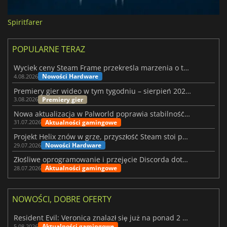
Spiritfarer
POPULARNE TERAZ
Wyciek ceny Steam Frame przekreśla marzenia o tanim zestawie VR
Nowości Hardware
4.08.2026
Premiery gier wideo w tym tygodniu – sierpień 2026 r. (32. tydzień)
Premiery gier
3.08.2026
Nowa aktualizacja w Palworld poprawia stabilność Sunreach i walk z bossami
Aktualności gamingowe
31.07.2026
Projekt Helix znów w grze, przyszłość Steam stoi pod znakiem zapytania
Nowości Hardware
29.07.2026
Złośliwe oprogramowanie i przejęcie Discorda dotknęły Meccha Chameleon
Aktualności gamingowe
28.07.2026
NOWOŚCI, DOBRE OFERTY
Resident Evil: Veronica znalazł się już na ponad 2 milionach list życzeń
Aktualności gamingowe
5.08.2026