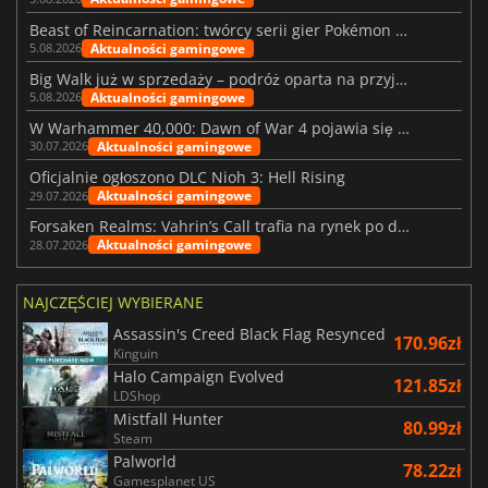
Beast of Reincarnation: twórcy serii gier Pokémon wkraczają na nową ścieżkę
Aktualności gamingowe
5.08.2026
Big Walk już w sprzedaży – podróż oparta na przyjaźni
Aktualności gamingowe
5.08.2026
W Warhammer 40,000: Dawn of War 4 pojawia się frakcja Nekronów
Aktualności gamingowe
30.07.2026
Oficjalnie ogłoszono DLC Nioh 3: Hell Rising
Aktualności gamingowe
29.07.2026
Forsaken Realms: Vahrin’s Call trafia na rynek po dziesięciu latach prac
Aktualności gamingowe
28.07.2026
NAJCZĘŚCIEJ WYBIERANE
Assassin's Creed Black Flag Resynced
170.96zł
Kinguin
Halo Campaign Evolved
121.85zł
LDShop
Mistfall Hunter
80.99zł
Steam
Palworld
78.22zł
Gamesplanet US