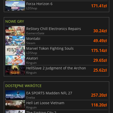
Forza Horizon 6
171.41zł
LDShop
NOWE GRY
ReStory Chill Electronics Repairs
30.24zł
GamersGate
Montabi
49.49zł
Steam
Marvel Tokon Fighting Souls
175.14zł
LDShop
Akatori
29.65zł
Kinguin
HellSlave 2 Judgment of the Archon
25.62zł
Kinguin
DOSTĘPNE WKRÓTCE
EA SPORTS Madden NFL 27
257.20zł
Eneba
Hell Let Loose Vietnam
118.20zł
Kinguin
The Sinking City 2