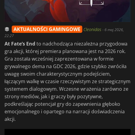
AKTUALNOŚCI GAMINGOWE
Cleonidas
-
6 maj 2026,
22:27
At Fate’s End
to nadchodząca niezależna przygodowa
gra akcji, której premiera planowana jest na 2026 rok.
Gra została wcześniej zaprezentowana w formie
grywalnego dema na GDC 2026, gdzie szybko zwróciła
uwagę swoim charakterystycznym podejściem,
łączącym walkę w czasie rzeczywistym ze strategicznym
systemem dialogowym. Wczesne wrażenia zarówno ze
strony mediów, jak i graczy były pozytywne,
podkreślając potencjał gry do zapewnienia głęboko
emocjonalnego i opartego na narracji doświadczenia
akcji.