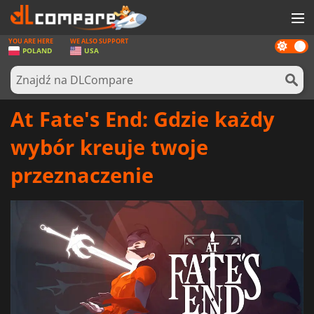
YOU ARE HERE
WE ALSO SUPPORT
Dark
GRY
POLAND
USA
mode
KARTY DO GIER
OPROGRAMOWANIE
At Fate's End: Gdzie każdy
REWARDS
wybór kreuje twoje
SPRZĘT KOMPUTEROWY
przeznaczenie
AKTUALNOŚCI
ZALOGUJ SIĘ LUB ZAREJESTRUJ