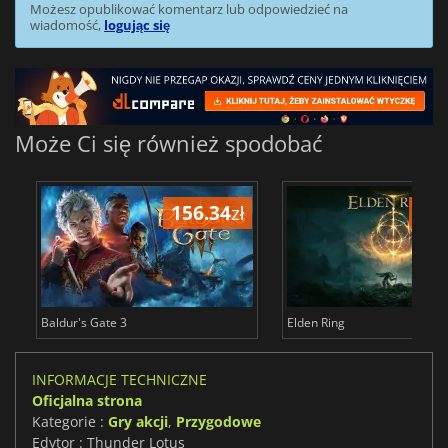
Możesz opublikować komentarz lub odpowiedzieć na
wiadomość,
logując się
Może Ci się również spodobać
156.34
zł
175
Baldur's Gate 3
Elden Ring
INFORMACJE TECHNICZNE
Oficjalna strona
Kategorie :
Gry akcji
,
Przygodowe
Edytor : Thunder Lotus