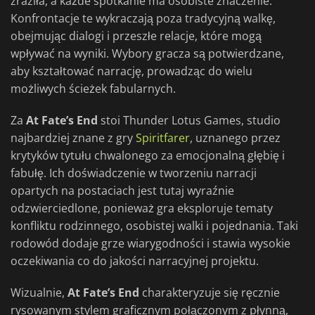
zraziła, a każde spotkanie ma osobiste znaczenie.
Konfrontacje te wykraczają poza tradycyjną walkę,
obejmując dialogi i przeszłe relacje, które mogą
wpływać na wyniki. Wybory gracza są potwierdzane,
aby kształtować narrację, prowadząc do wielu
możliwych ścieżek fabularnych.
Za
At Fate’s End
stoi Thunder Lotus Games, studio
najbardziej znane z gry
Spiritfarer
, uznanego przez
krytyków tytułu chwalonego za emocjonalną głębię i
fabułę. Ich doświadczenie w tworzeniu narracji
opartych na postaciach jest tutaj wyraźnie
odzwierciedlone, ponieważ gra eksploruje tematy
konfliktu rodzinnego, osobistej walki i pojednania. Taki
rodowód dodaje grze wiarygodności i stawia wysokie
oczekiwania co do jakości narracyjnej projektu.
Wizualnie,
At Fate’s End
charakteryzuje się ręcznie
rysowanym stylem graficznym połączonym z płynną,