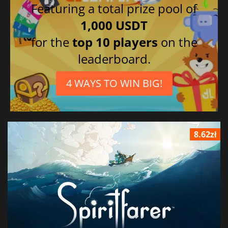
Featuring a total prize pool of
1,000 USDT
for the
top 10 players
on the
leaderboard.
4 WAYS TO WIN BIG!
8.62zł