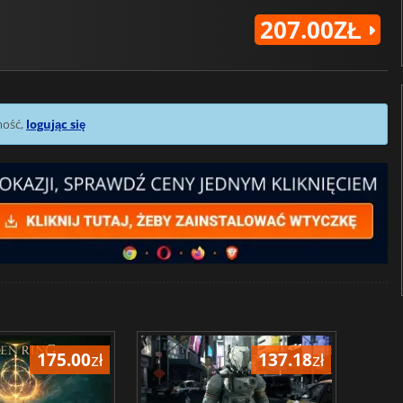
207.00ZŁ
mość,
logując się
175.00
zł
137.18
zł