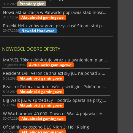
Premiery gier
3.08.2026
Nowa aktualizacja w Palworld poprawia stabilność Sunreach i walk z bossami
Aktualności gamingowe
31.07.2026
Projekt Helix znów w grze, przyszłość Steam stoi pod znakiem zapytania
Nowości Hardware
29.07.2026
NOWOŚCI, DOBRE OFERTY
MARVEL Tōkon debiutuje wraz z ujawnieniem planu rozwoju na pierwszy rok
Aktualności gamingowe
14 godzin temu
Resident Evil: Veronica znalazł się już na ponad 2 milionach list życzeń
Aktualności gamingowe
5.08.2026
Beast of Reincarnation: twórcy serii gier Pokémon wkraczają na nową ścieżkę
Aktualności gamingowe
5.08.2026
Big Walk już w sprzedaży – podróż oparta na przyjaźni
Aktualności gamingowe
5.08.2026
W Warhammer 40,000: Dawn of War 4 pojawia się frakcja Nekronów
Aktualności gamingowe
30.07.2026
Oficjalnie ogłoszono DLC Nioh 3: Hell Rising
Aktualności gamingowe
29.07.2026