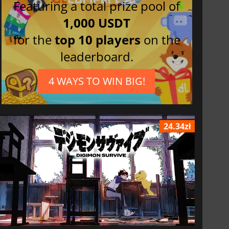
Featuring a total prize pool of
1,000 USDT
for the
top 10 players
on the
leaderboard.
4 WAYS TO WIN BIG!
24.34zł