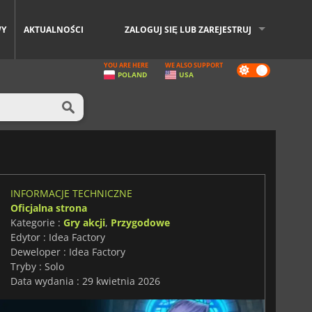
WY
AKTUALNOŚCI
ZALOGUJ SIĘ LUB ZAREJESTRUJ
YOU ARE HERE
WE ALSO SUPPORT
Dark
POLAND
USA
mode
INFORMACJE TECHNICZNE
Oficjalna strona
Kategorie :
Gry akcji
,
Przygodowe
Edytor : Idea Factory
Deweloper : Idea Factory
Tryby : Solo
Data wydania : 29 kwietnia 2026