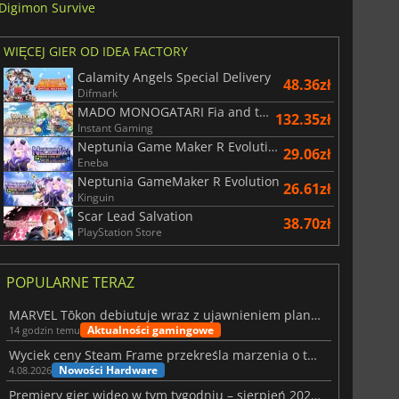
Digimon Survive
WIĘCEJ GIER OD IDEA FACTORY
Calamity Angels Special Delivery
48.36zł
Difmark
MADO MONOGATARI Fia and the Wondrous Academy
132.35zł
Instant Gaming
Neptunia Game Maker R Evolution
29.06zł
Eneba
Neptunia GameMaker R Evolution
26.61zł
Kinguin
Scar Lead Salvation
38.70zł
PlayStation Store
POPULARNE TERAZ
MARVEL Tōkon debiutuje wraz z ujawnieniem planu rozwoju na pierwszy rok
Aktualności gamingowe
14 godzin temu
Wyciek ceny Steam Frame przekreśla marzenia o tanim zestawie VR
Nowości Hardware
4.08.2026
Premiery gier wideo w tym tygodniu – sierpień 2026 r. (32. tydzień)