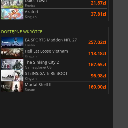
Doloc Town
21.87zł
Eneba
Akatori
37.81zł
Kinguin
DOSTĘPNE WKRÓTCE
EA SPORTS Madden NFL 27
257.02zł
Eneba
Hell Let Loose Vietnam
118.18zł
Kinguin
The Sinking City 2
167.65zł
Gamesplanet US
STEINS;GATE RE BOOT
96.98zł
Kinguin
Mortal Shell II
169.00zł
Steam
29.01
zł
66.54
zł