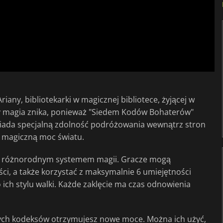
Ariany, bibliotekarki w magicznej bibliotece, żyjącej w
dy magia znika, ponieważ "Siedem Kodów Bohaterów"
siada specjalną zdolność podróżowania wewnątrz stron
ć magiczną moc światu.
 z różnorodnym systemem magii. Gracze mogą
ci, a także korzystać z maksymalnie 6 umiejętności
ich stylu walki. Każde zaklęcie ma czas odnowienia
nych kodeksów otrzymujesz nowe moce. Można ich użyć,