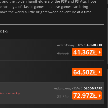
, and the golden handheld era of the PSP and PS Vita. I love
the nostalgia of classic games. I believe games can bring
 make the world a little brighter—one adventure at a time.
odex?
-10% :
kod zniżkowy
AUGDLC10
41.36ZŁ
45.95zł
64.50ZŁ
-15% :
kod zniżkowy
DLCOMPARE
Account selling
72.97ZŁ
85.85zł