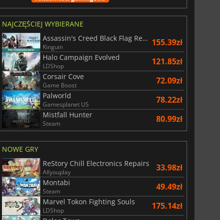
NAJCZĘŚCIEJ WYBIERANE
Assassin's Creed Black Flag Resynced
155.39zł
Kinguin
Halo Campaign Evolved
121.85zł
LDShop
Corsair Cove
72.09zł
Game Boost
Palworld
78.22zł
Gamesplanet US
Mistfall Hunter
80.99zł
Steam
NOWE GRY
ReStory Chill Electronics Repairs
33.98zł
Allyouplay
Montabi
49.49zł
Steam
Marvel Tokon Fighting Souls
175.14zł
LDShop