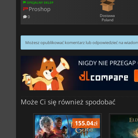
OFICJALNY SKLEP
Proshop
Dostawa
0
Poland
Możesz opublikować komentarz lub odpowiedzieć na wiado
Może Ci się również spodobać
196.39
zł
155.04
zł