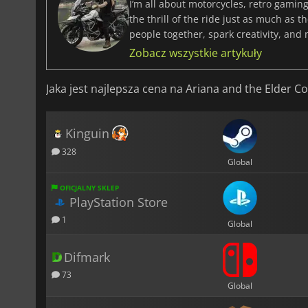
I’m all about motorcycles, retro gaming
the thrill of the ride just as much as 
people together, spark creativity, and
Zobacz wszystkie artykuły
Jaka jest najlepsza cena na Ariana and the Elder C
Kinguin
328
Global
OFICJALNY SKLEP
PlayStation Store
1
Global
Difmark
73
Global