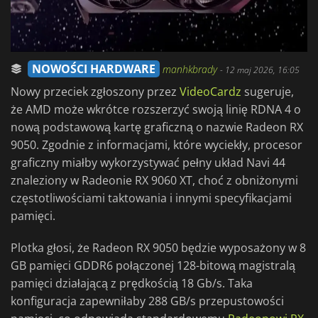
NOWOŚCI HARDWARE
manhkbrady
-
12 maj 2026, 16:05
Nowy przeciek zgłoszony przez
VideoCardz
sugeruje,
że AMD może wkrótce rozszerzyć swoją linię RDNA 4 o
nową podstawową kartę graficzną o nazwie Radeon RX
9050. Zgodnie z informacjami, które wyciekły, procesor
graficzny miałby wykorzystywać pełny układ Navi 44
znaleziony w Radeonie RX 9060 XT, choć z obniżonymi
częstotliwościami taktowania i innymi specyfikacjami
pamięci.
Plotka głosi, że Radeon RX 9050 będzie wyposażony w 8
GB pamięci GDDR6 połączonej 128-bitową magistralą
pamięci działającą z prędkością 18 Gb/s. Taka
konfiguracja zapewniłaby 288 GB/s przepustowości