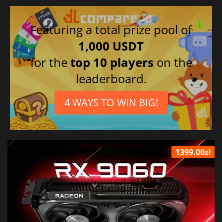
Featuring a total prize pool of
1,000 USDT
for the
top 10 players
on the
leaderboard.
4 WAYS TO WIN BIG!
1399.00zł