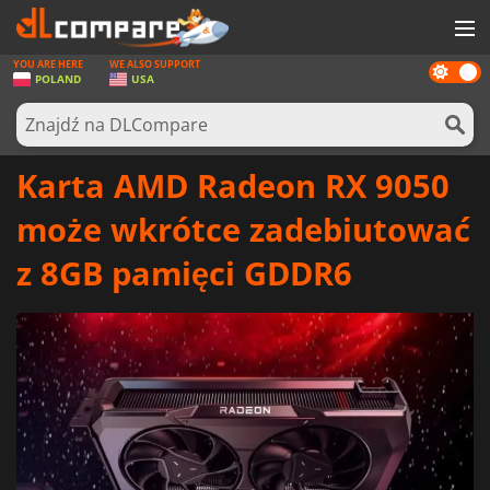
YOU ARE HERE
WE ALSO SUPPORT
Dark
GRY
POLAND
USA
mode
KARTY DO GIER
OPROGRAMOWANIE
Karta AMD Radeon RX 9050
REWARDS
może wkrótce zadebiutować
SPRZĘT KOMPUTEROWY
z 8GB pamięci GDDR6
AKTUALNOŚCI
ZALOGUJ SIĘ LUB ZAREJESTRUJ