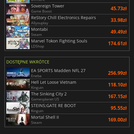
Sovereign Tower
45.73zł
Game Boost
ReStory Chill Electronics Repairs
33.98zł
Allyouplay
Montabi
49.49zł
Steam
Marvel Tokon Fighting Souls
174.61zł
LDShop
DOSTĘPNE WKRÓTCE
EA SPORTS Madden NFL 27
256.99zł
Eneba
Hell Let Loose Vietnam
118.10zł
Kinguin
The Sinking City 2
167.15zł
Gamesplanet US
STEINS;GATE RE BOOT
95.55zł
Kinguin
Mortal Shell II
169.00zł
Steam