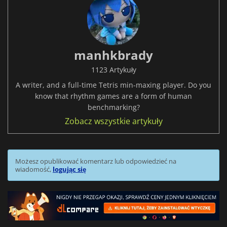
manhkbrady
1123 Artykuły
A writer, and a full-time Tetris min-maxing player. Do you
know that rhythm games are a form of human
benchmarking?
Zobacz wszystkie artykuły
Możesz opublikować komentarz lub odpowiedzieć na
wiadomość,
logując się