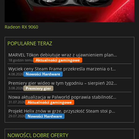
Radeon RX 9060
POPULARNE TERAZ
MARVEL Tōkon debiutuje wraz z ujawnieniem planu rozwoju na pierwszy rok
Aktualności gamingowe
18 godzin temu
Wyciek ceny Steam Frame przekreśla marzenia o tanim zestawie VR
Nowości Hardware
4.08.2026
Premiery gier wideo w tym tygodniu – sierpień 2026 r. (32. tydzień)
Premiery gier
3.08.2026
Nowa aktualizacja w Palworld poprawia stabilność Sunreach i walk z bossami
Aktualności gamingowe
31.07.2026
Projekt Helix znów w grze, przyszłość Steam stoi pod znakiem zapytania
Nowości Hardware
29.07.2026
NOWOŚCI, DOBRE OFERTY