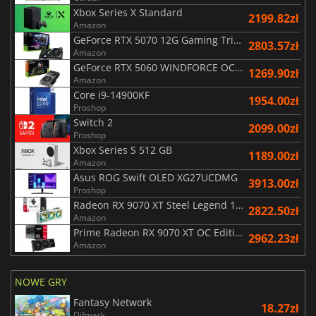
Xbox Series X Standard
2199.82zł
Amazon
GeForce RTX 5070 12G Gaming Trio OC Black
2803.57zł
Amazon
GeForce RTX 5060 WINDFORCE OC 8G
1269.90zł
Amazon
Core i9-14900KF
1954.00zł
Proshop
Switch 2
2099.00zł
Proshop
Xbox Series S 512 GB
1189.00zł
Amazon
Asus ROG Swift OLED XG27UCDMG
3913.00zł
Proshop
Radeon RX 9070 XT Steel Legend 16GB
2822.50zł
Amazon
Prime Radeon RX 9070 XT OC Edition 16G
2962.23zł
Amazon
NOWE GRY
Fantasy Network
18.27zł
Difmark