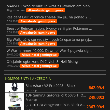
MARVEL Tōkon debiutuje wraz z ujawnieniem planu rozwoju na pierwszy rok
Aktualności gamingowe
18 godzin temu
Resident Evil: Veronica znalazł się już na ponad 2 milionach list życzeń
Aktualności gamingowe
5.08.2026
Beast of Reincarnation: twórcy serii gier Pokémon wkraczają na nową ścieżkę
Aktualności gamingowe
5.08.2026
Big Walk już w sprzedaży – podróż oparta na przyjaźni
Aktualności gamingowe
5.08.2026
W Warhammer 40,000: Dawn of War 4 pojawia się frakcja Nekronów
Aktualności gamingowe
30.07.2026
Oficjalnie ogłoszono DLC Nioh 3: Hell Rising
Aktualności gamingowe
29.07.2026
KOMPONENTY I AKCESORIA
Blackshark V2 Pro 2023 - Black
642.99zł
Proshop
TUF Gaming GeForce RTX 5070 Ti OC White Edition 16GB
249.00zł
Proshop
(2 x 16 GB) Vengeance RGB Black AMD Expo 6000 MHz - CAS 30
2367.99zł
Corsair