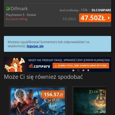
Difmark
-15% :
kod zniżkowy
DLCOMPARE
PlayStation 5 · Global
47.50ZŁ
55.88zł
Account selling
Możesz opublikować komentarz lub odpowiedzieć na
wiadomość,
logując się
Może Ci się również spodobać
156.57
zł
175