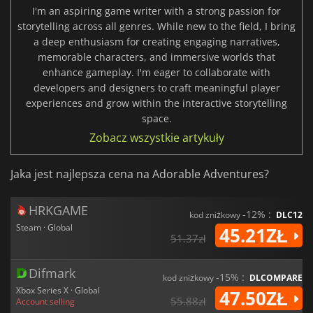
I'm an aspiring game writer with a strong passion for
storytelling across all genres. While new to the field, I bring
a deep enthusiasm for creating engaging narratives,
memorable characters, and immersive worlds that
enhance gameplay. I'm eager to collaborate with
developers and designers to craft meaningful player
experiences and grow within the interactive storytelling
space.
Zobacz wszystkie artykuły
Jaka jest najlepsza cena na Adorable Adventures?
HRKGAME
-12% :
kod zniżkowy
DLC12
Steam · Global
45.21ZŁ
51.37zł
Difmark
-15% :
kod zniżkowy
DLCOMPARE
Xbox Series X · Global
47.50ZŁ
55.88zł
Account selling