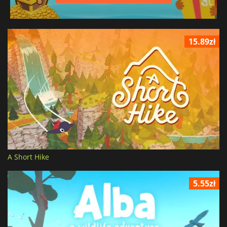
15.89zł
A Short Hike
5.55zł