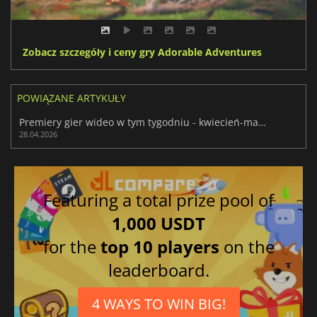
Zobacz szczegóły i ceny gry Adorable Adventures
POWIĄZANE ARTYKUŁY
Premiery gier wideo w tym tygodniu - kwiecień-maj 2026 (tydzień 18)
28.04.2026
Featuring a total prize pool of
1,000 USDT
for the
top 10 players
on the
leaderboard.
4 WAYS TO WIN BIG!