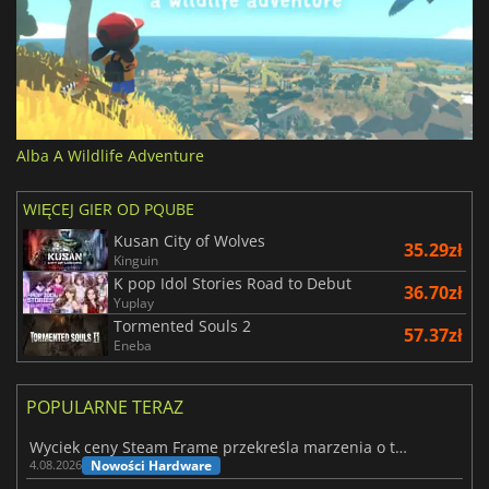
Alba A Wildlife Adventure
WIĘCEJ GIER OD PQUBE
Kusan City of Wolves
35.29zł
Kinguin
K pop Idol Stories Road to Debut
36.70zł
Yuplay
Tormented Souls 2
57.37zł
Eneba
POPULARNE TERAZ
Wyciek ceny Steam Frame przekreśla marzenia o tanim zestawie VR
Nowości Hardware
4.08.2026