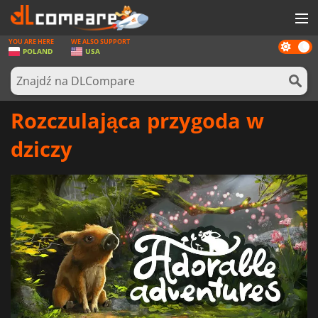
YOU ARE HERE
WE ALSO SUPPORT
Dark
GRY
POLAND
USA
mode
KARTY DO GIER
OPROGRAMOWANIE
Rozczulająca przygoda w
REWARDS
dziczy
SPRZĘT KOMPUTEROWY
AKTUALNOŚCI
ZALOGUJ SIĘ LUB ZAREJESTRUJ