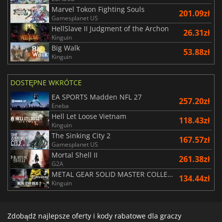
Marvel Tokon Fighting Souls
201.09zł
Gamesplanet US
HellSlave II Judgment of the Archon
26.31zł
Kinguin
Big Walk
53.88zł
Kinguin
DOSTĘPNE WKRÓTCE
EA SPORTS Madden NFL 27
257.20zł
Eneba
Hell Let Loose Vietnam
118.43zł
Kinguin
The Sinking City 2
167.57zł
Gamesplanet US
Mortal Shell II
261.38zł
G2A
METAL GEAR SOLID MASTER COLLECTION Vol.2
134.44zł
Kinguin
Zdobądź najlepsze oferty i kody rabatowe dla graczy