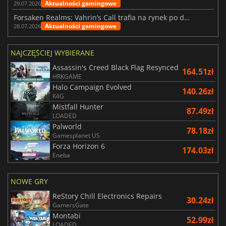
Aktualności gamingowe
29.07.2026
Forsaken Realms: Vahrin’s Call trafia na rynek po dziesięciu latach prac
Aktualności gamingowe
28.07.2026
NAJCZĘŚCIEJ WYBIERANE
Assassin's Creed Black Flag Resynced
164.51zł
HRKGAME
Halo Campaign Evolved
140.26zł
K4G
Mistfall Hunter
87.49zł
LOADED
Palworld
78.18zł
Gamesplanet US
Forza Horizon 6
174.03zł
Eneba
NOWE GRY
ReStory Chill Electronics Repairs
30.24zł
GamersGate
Montabi
52.99zł
LOADED