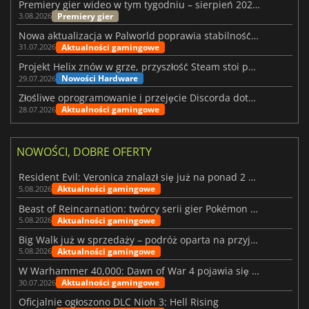
Premiery gier wideo w tym tygodniu – sierpień 2026 r. (32. tydzień)
Premiery gier
3.08.2026
Nowa aktualizacja w Palworld poprawia stabilność Sunreach i walk z bossami
Aktualności gamingowe
31.07.2026
Projekt Helix znów w grze, przyszłość Steam stoi pod znakiem zapytania
Nowości Hardware
29.07.2026
Złośliwe oprogramowanie i przejęcie Discorda dotknęły Meccha Chameleon
Aktualności gamingowe
28.07.2026
NOWOŚCI, DOBRE OFERTY
Resident Evil: Veronica znalazł się już na ponad 2 milionach list życzeń
Aktualności gamingowe
5.08.2026
Beast of Reincarnation: twórcy serii gier Pokémon wkraczają na nową ścieżkę
Aktualności gamingowe
5.08.2026
Big Walk już w sprzedaży – podróż oparta na przyjaźni
Aktualności gamingowe
5.08.2026
W Warhammer 40,000: Dawn of War 4 pojawia się frakcja Nekronów
Aktualności gamingowe
30.07.2026
Oficjalnie ogłoszono DLC Nioh 3: Hell Rising