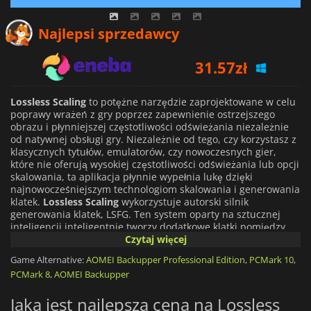
Najlepsi sprzedawcy
31.57
zł
33.49
zł
Lossless Scaling
to potężne narzędzie zaprojektowane w celu
poprawy wrażeń z gry poprzez zapewnienie ostrzejszego
obrazu i płynniejszej częstotliwości odświeżania niezależnie
27.00
zł
od natywnej obsługi gry. Niezależnie od tego, czy korzystasz z
klasycznych tytułów, emulatorów, czy nowoczesnych gier,
które nie oferują wysokiej częstotliwości odświeżania lub opcji
skalowania, ta aplikacja płynnie wypełnia lukę dzięki
najnowocześniejszym technologiom skalowania i generowania
klatek.
Lossless Scaling
wykorzystuje autorski silnik
generowania klatek, LSFG. Ten system oparty na sztucznej
inteligencji inteligentnie tworzy dodatkowe klatki pomiędzy
istniejącymi, zapewniając płynny ruch zbliżony do natywnych
Czytaj więcej
wysokich częstotliwości odświeżania. Obsługuje dwa tryby:
Game Alternative:
AOMEI Backupper Professional Edition
,
PCMark 10
,
stały, który mnoży aktualną częstotliwość klatek w grze, oraz
PCMark 8
,
AOMEI Backupper
adaptacyjny, który ma na celu osiągnięcie określonej
częstotliwości klatek na sekundę. Co najważniejsze, jest
Jaka jest najlepsza cena na Lossless
zoptymalizowany do pracy nawet na słabszych procesorach