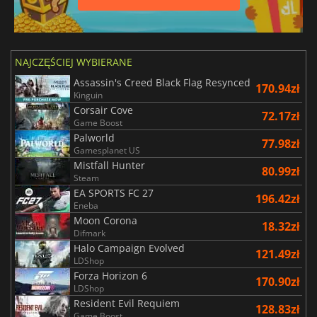
NAJCZĘŚCIEJ WYBIERANE
Assassin's Creed Black Flag Resynced
170.94zł
Kinguin
Corsair Cove
72.17zł
Game Boost
Palworld
77.98zł
Gamesplanet US
Mistfall Hunter
80.99zł
Steam
EA SPORTS FC 27
196.42zł
Eneba
Moon Corona
18.32zł
Difmark
Halo Campaign Evolved
121.49zł
LDShop
Forza Horizon 6
170.90zł
LDShop
Resident Evil Requiem
128.83zł
Game Boost