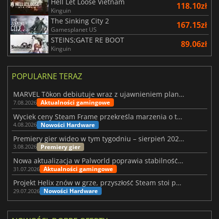
Hell Let Loose Vietnam
118.10zł
Kinguin
The Sinking City 2
167.15zł
Gamesplanet US
STEINS;GATE RE BOOT
89.06zł
Kinguin
POPULARNE TERAZ
MARVEL Tōkon debiutuje wraz z ujawnieniem planu rozwoju na pierwszy rok
Aktualności gamingowe
7.08.2026
Wyciek ceny Steam Frame przekreśla marzenia o tanim zestawie VR
Nowości Hardware
4.08.2026
Premiery gier wideo w tym tygodniu – sierpień 2026 r. (32. tydzień)
Premiery gier
3.08.2026
Nowa aktualizacja w Palworld poprawia stabilność Sunreach i walk z bossami
Aktualności gamingowe
31.07.2026
Projekt Helix znów w grze, przyszłość Steam stoi pod znakiem zapytania
Nowości Hardware
29.07.2026