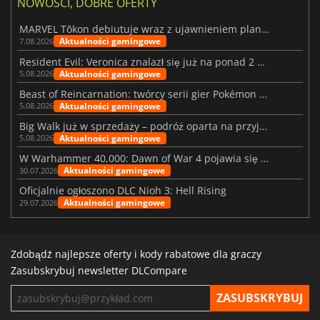
NOWOŚCI, DOBRE OFERTY
MARVEL Tōkon debiutuje wraz z ujawnieniem planu rozwoju na pierwszy rok
Aktualności gamingowe
7.08.2026
Resident Evil: Veronica znalazł się już na ponad 2 milionach list życzeń
Aktualności gamingowe
5.08.2026
Beast of Reincarnation: twórcy serii gier Pokémon wkraczają na nową ścieżkę
Aktualności gamingowe
5.08.2026
Big Walk już w sprzedaży – podróż oparta na przyjaźni
Aktualności gamingowe
5.08.2026
W Warhammer 40,000: Dawn of War 4 pojawia się frakcja Nekronów
Aktualności gamingowe
30.07.2026
Oficjalnie ogłoszono DLC Nioh 3: Hell Rising
Aktualności gamingowe
29.07.2026
Zdobądź najlepsze oferty i kody rabatowe dla graczy
Zasubskrybuj newsletter DLCompare