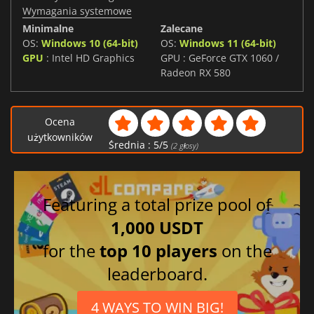
Wymagania systemowe
Minimalne
Zalecane
OS:
Windows 10 (64-bit)
OS:
Windows 11 (64-bit)
GPU
: Intel HD Graphics
GPU : GeForce GTX 1060 /
Radeon RX 580
Ocena
użytkowników
Średnia :
5
/
5
(
2
głosy)
Featuring a total prize pool of
1,000 USDT
for the
top 10 players
on the
leaderboard.
4 WAYS TO WIN BIG!