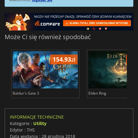
Może Ci się również spodobać
154.93
zł
172
Baldur's Gate 3
Elden Ring
INFORMACJE TECHNICZNE
Kategorie :
Utility
Edytor : THS
Data wydania : 28 grudnia 2018