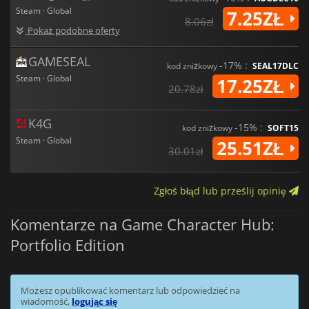
Steam · Global
7.25ZŁ
8.06zł
Pokaż podobne oferty
GAMESEAL
-17% :
kod zniżkowy
SEAL17DLC
Steam · Global
17.25ZŁ
20.78zł
K4G
-15% :
kod zniżkowy
SOFT15
Steam · Global
25.51ZŁ
30.01zł
Zgłoś błąd lub prześlij opinię
Komentarze na Game Character Hub:
Portfolio Edition
Możesz opublikować komentarz lub odpowiedzieć na
wiadomość,
logując się