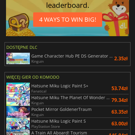
leaderboard.
4 WAYS TO WIN BIG!
DOSTĘPNE DLC
Game Character Hub PE DS Generator Parts
2.35zł
Kinguin
WIĘCEJ GIER OD KOMODO
Hatsune Miku Logic Paint S+
53.74zł
Fanatical
Hatsune Miku The Planet Of Wonder And Fragments Of Wishes
79.34zł
Kinguin
Pocket Mirror GoldenerTraum
63.35zł
Kinguin
Hatsune Miku Logic Paint S
63.00zł
PlayStation Store
A Train All Aboard! Tourism