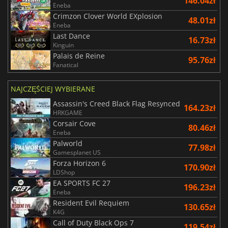
146.04zł
Eneba
Crimzon Clover World EXplosion
48.01zł
Eneba
Last Dance
16.73zł
Kinguin
Palais de Reine
95.76zł
Fanatical
NAJCZĘŚCIEJ WYBIERANE
Assassin's Creed Black Flag Resynced
164.23zł
HRKGAME
Corsair Cove
80.46zł
Eneba
Palworld
77.98zł
Gamesplanet US
Forza Horizon 6
170.90zł
LDShop
EA SPORTS FC 27
196.23zł
Eneba
Resident Evil Requiem
130.65zł
K4G
Call of Duty Black Ops 7
119.54zł