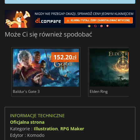
Może Ci się również spodobać
152.20
zł
175
Baldur's Gate 3
Elden Ring
INFORMACJE TECHNICZNE
Oficjalna strona
Kategorie :
Illustration
,
RPG Maker
Edytor : Komodo