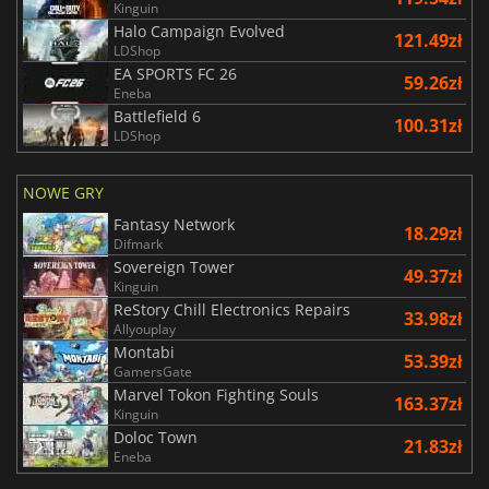
Kinguin
Halo Campaign Evolved
121.49zł
LDShop
EA SPORTS FC 26
59.26zł
Eneba
Battlefield 6
100.31zł
LDShop
NOWE GRY
Fantasy Network
18.29zł
Difmark
Sovereign Tower
49.37zł
Kinguin
ReStory Chill Electronics Repairs
33.98zł
Allyouplay
Montabi
53.39zł
GamersGate
Marvel Tokon Fighting Souls
163.37zł
Kinguin
Doloc Town
21.83zł
Eneba