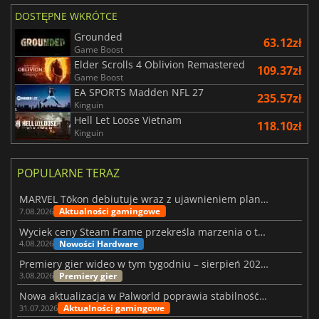
DOSTĘPNE WKRÓTCE
Grounded
63.12zł
Game Boost
Elder Scrolls 4 Oblivion Remastered
109.37zł
Game Boost
EA SPORTS Madden NFL 27
235.57zł
Kinguin
Hell Let Loose Vietnam
118.10zł
Kinguin
POPULARNE TERAZ
MARVEL Tōkon debiutuje wraz z ujawnieniem planu rozwoju na pierwszy rok
Aktualności gamingowe
7.08.2026
Wyciek ceny Steam Frame przekreśla marzenia o tanim zestawie VR
Nowości Hardware
4.08.2026
Premiery gier wideo w tym tygodniu – sierpień 2026 r. (32. tydzień)
Premiery gier
3.08.2026
Nowa aktualizacja w Palworld poprawia stabilność Sunreach i walk z bossami
Aktualności gamingowe
31.07.2026