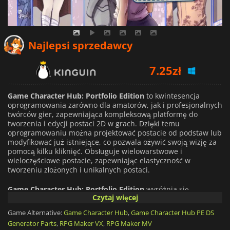
Najlepsi sprzedawcy
7.25
zł
7.01
zł
Game Character Hub: Portfolio Edition
to kwintesencja
oprogramowania zarówno dla amatorów, jak i profesjonalnych
17.25
zł
twórców gier, zapewniająca kompleksową platformę do
tworzenia i edycji postaci 2D w grach. Dzięki temu
oprogramowaniu można projektować postacie od podstaw lub
modyfikować już istniejące, co pozwala ożywić swoją wizję za
pomocą kilku kliknięć. Obsługuje wielowarstwowe i
wieloczęściowe postacie, zapewniając elastyczność w
tworzeniu złożonych i unikalnych postaci.
Game Character Hub: Portfolio Edition
wyróżnia się
Czytaj więcej
przyjaznym dla użytkownika interfejsem i kompleksowym
zestawem narzędzi. Oferuje szereg opcji, takich jak narzędzia
Game Alternative:
Game Character Hub
,
Game Character Hub PE DS
do manipulacji obrazem, paleta kolorów i zarządzanie
Generator Parts
,
RPG Maker VX
,
RPG Maker MV
warstwami, umożliwiając tworzenie skomplikowanych