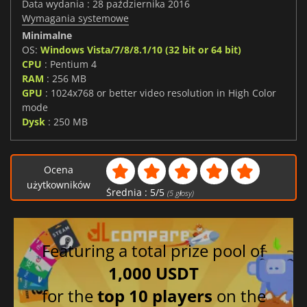
Data wydania : 28 października 2016
Wymagania systemowe
Minimalne
OS:
Windows Vista/7/8/8.1/10 (32 bit or 64 bit)
CPU
: Pentium 4
RAM
: 256 MB
GPU
: 1024x768 or better video resolution in High Color
mode
Dysk
: 250 MB
Ocena
użytkowników
Średnia :
5
/
5
(
5
głosy)
Featuring a total prize pool of
1,000 USDT
for the
top 10 players
on the