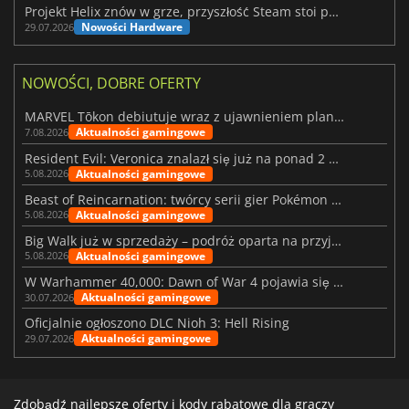
Projekt Helix znów w grze, przyszłość Steam stoi pod znakiem zapytania
Nowości Hardware
29.07.2026
NOWOŚCI, DOBRE OFERTY
MARVEL Tōkon debiutuje wraz z ujawnieniem planu rozwoju na pierwszy rok
Aktualności gamingowe
7.08.2026
Resident Evil: Veronica znalazł się już na ponad 2 milionach list życzeń
Aktualności gamingowe
5.08.2026
Beast of Reincarnation: twórcy serii gier Pokémon wkraczają na nową ścieżkę
Aktualności gamingowe
5.08.2026
Big Walk już w sprzedaży – podróż oparta na przyjaźni
Aktualności gamingowe
5.08.2026
W Warhammer 40,000: Dawn of War 4 pojawia się frakcja Nekronów
Aktualności gamingowe
30.07.2026
Oficjalnie ogłoszono DLC Nioh 3: Hell Rising
Aktualności gamingowe
29.07.2026
Zdobądź najlepsze oferty i kody rabatowe dla graczy