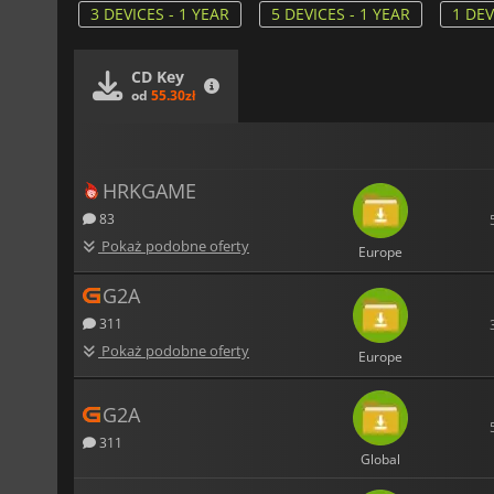
3 DEVICES - 1 YEAR
5 DEVICES - 1 YEAR
1 DEV
CD Key
od
55.30zł
HRKGAME
83
Pokaż podobne oferty
Europe
G2A
311
Pokaż podobne oferty
Europe
G2A
311
Global