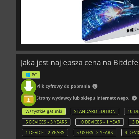
Jaka jest najlepsza cena na Bitdefe
PC
Plik cyfrowy do pobrania
S
trony wydawcy lub sklepu internetowego
.
Wszystkie gatunki
STANDARD EDITION
10 DE
5 DEVICES - 3 YEARS
10 DEVICES - 1 YEAR
3 D
1 DEVICE - 2 YEARS
5 USERS- 3 YEARS
3 DEVI