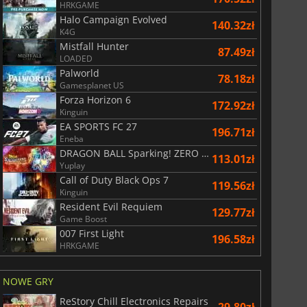
HRKGAME
Halo Campaign Evolved
140.32zł
K4G
Mistfall Hunter
87.49zł
LOADED
Palworld
78.18zł
Gamesplanet US
Forza Horizon 6
172.92zł
Kinguin
EA SPORTS FC 27
196.71zł
Eneba
DRAGON BALL Sparking! ZERO Super Limit Breaking NEO
113.01zł
Yuplay
Call of Duty Black Ops 7
119.56zł
Kinguin
Resident Evil Requiem
129.77zł
Game Boost
007 First Light
196.58zł
HRKGAME
NOWE GRY
ReStory Chill Electronics Repairs
29.80zł