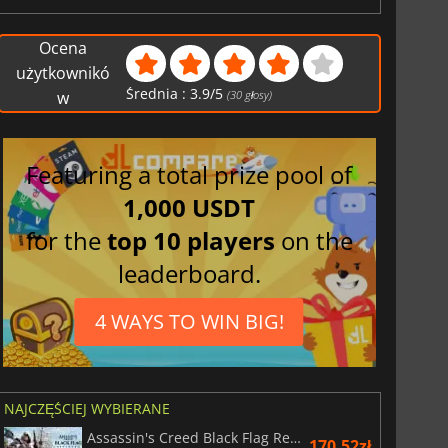
Ocena
użytkownikó
Średnia :
3.9
/
5
w
(
30
głosy)
Featuring a total prize pool of
1,000 USDT
for the
top 10 players
on the
leaderboard.
4 WAYS TO WIN BIG!
NAJCZĘŚCIEJ WYBIERANE
Assassin's Creed Black Flag Resynced
170.52zł