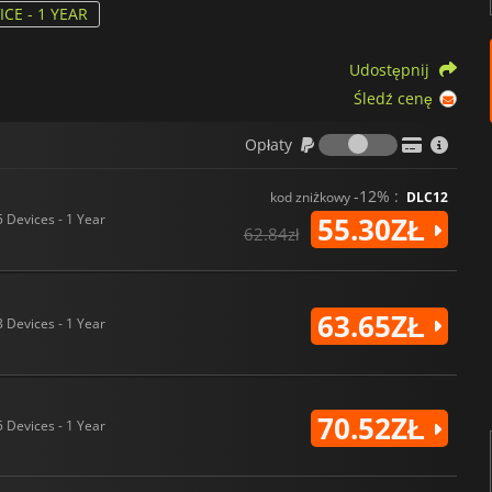
ICE - 1 YEAR
Udostępnij
Śledź cenę
Opłaty
Opłaty
-12% :
kod zniżkowy
DLC12
5 Devices - 1 Year
55.30ZŁ
62.84zł
63.65ZŁ
3 Devices - 1 Year
70.52ZŁ
5 Devices - 1 Year