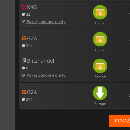
K4G
32
Pokaż podobne oferty
Global
G2A
311
Global
Blitzhandel
0
Pokaż podobne oferty
Poland
G2A
311
Europe
POKAŻ