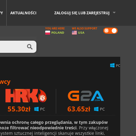
WY
AKTUALNOŚCI
ZALOGUJ SIĘ LUB ZAREJESTRUJ
YOU ARE HERE
WE ALSO SUPPORT
Dark
POLAND
USA
mode
PC
awcy
55.30
zł
63.65
zł
PC
PC
ewnia ochronę całego przeglądania, w tym zakupów
może filtrować nieodpowiednie treści
. Przy włączonej
stem sztucznej inteligencji skanuje wszystkie linki,