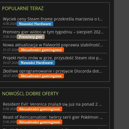
POPULARNE TERAZ
Wyciek ceny Steam Frame przekreśla marzenia o tanim zestawie VR
Nowości Hardware
4.08.2026
Premiery gier wideo w tym tygodniu – sierpień 2026 r. (32. tydzień)
Premiery gier
3.08.2026
Nowa aktualizacja w Palworld poprawia stabilność Sunreach i walk z bossami
Aktualności gamingowe
31.07.2026
Projekt Helix znów w grze, przyszłość Steam stoi pod znakiem zapytania
Nowości Hardware
29.07.2026
Złośliwe oprogramowanie i przejęcie Discorda dotknęły Meccha Chameleon
Aktualności gamingowe
28.07.2026
NOWOŚCI, DOBRE OFERTY
Resident Evil: Veronica znalazł się już na ponad 2 milionach list życzeń
Aktualności gamingowe
5.08.2026
156.58
zł
175.00
zł
Beast of Reincarnation: twórcy serii gier Pokémon wkraczają na nową ścieżkę
Aktualności gamingowe
5.08.2026