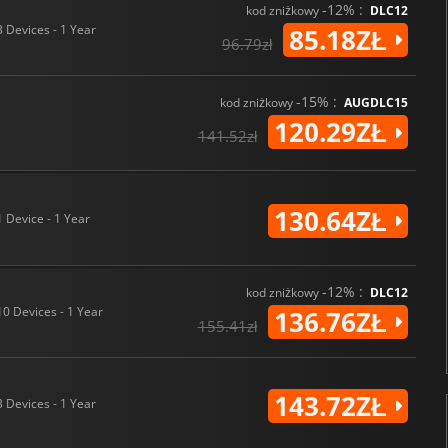
-12% :
kod zniżkowy
DLC12
3 Devices - 1 Year
85.18ZŁ
96.79zł
-15% :
kod zniżkowy
AUGDLC15
120.29ZŁ
141.52zł
130.64ZŁ
1 Device - 1 Year
-12% :
kod zniżkowy
DLC12
10 Devices - 1 Year
136.76ZŁ
155.41zł
143.72ZŁ
3 Devices - 1 Year