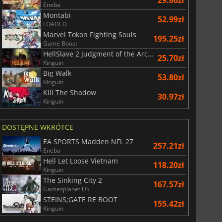
Eneba
Montabi
52.99zł
LOADED
Marvel Tokon Fighting Souls
195.25zł
Game Boost
HellSlave 2 Judgment of the Archon
25.70zł
Kinguin
Big Walk
53.80zł
Kinguin
Kill The Shadow
30.97zł
Kinguin
DOSTĘPNE WKRÓTCE
EA SPORTS Madden NFL 27
257.21zł
Eneba
Hell Let Loose Vietnam
118.20zł
Kinguin
The Sinking City 2
167.57zł
Gamesplanet US
STEINS;GATE RE BOOT
155.42zł
Kinguin