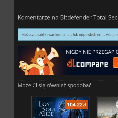
Komentarze na Bitdefender Total Sec
Możesz opublikować komentarz lub odpowiedzieć na wiado
Może Ci się również spodobać
104.22
zł