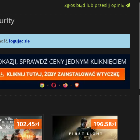
Zgłoś błąd lub prześlij opinię
urity
mość,
logując się
102.45
zł
196.58
zł