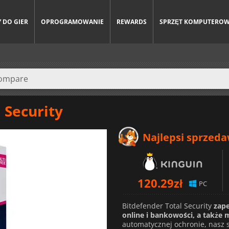
 DO GIER
OPROGRAMOWANIE
REWARDS
SPRZĘT KOMPUTERO
 Security
Najlepsi sprzed
120.29
zł
PC
Bitdefender Total Security
zap
online i bankowości, a także 
automatycznej ochronie, nasz sy