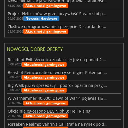
Nowa aktualizacja w Palworld poprawia stabilność Sunreach i walk z bossami
Aktualności gamingowe
31.07.2026
Projekt Helix znów w grze, przyszłość Steam stoi pod znakiem zapytania
Nowości Hardware
29.07.2026
Złośliwe oprogramowanie i przejęcie Discorda dotknęły Meccha Chameleon
Aktualności gamingowe
28.07.2026
NOWOŚCI, DOBRE OFERTY
Resident Evil: Veronica znalazł się już na ponad 2 milionach list życzeń
Aktualności gamingowe
5.08.2026
Beast of Reincarnation: twórcy serii gier Pokémon wkraczają na nową ścieżkę
Aktualności gamingowe
5.08.2026
Big Walk już w sprzedaży – podróż oparta na przyjaźni
Aktualności gamingowe
5.08.2026
W Warhammer 40,000: Dawn of War 4 pojawia się frakcja Nekronów
Aktualności gamingowe
30.07.2026
Oficjalnie ogłoszono DLC Nioh 3: Hell Rising
Aktualności gamingowe
29.07.2026
Forsaken Realms: Vahrin’s Call trafia na rynek po dziesięciu latach prac