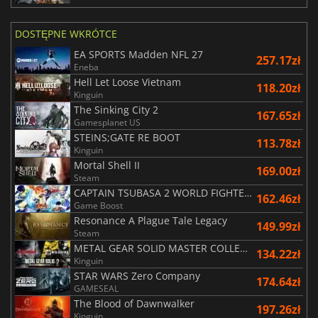
DOSTĘPNE WKRÓTCE
EA SPORTS Madden NFL 27
257.17zł
Eneba
Hell Let Loose Vietnam
118.20zł
Kinguin
The Sinking City 2
167.65zł
Gamesplanet US
STEINS;GATE RE BOOT
113.78zł
Kinguin
Mortal Shell II
169.00zł
Steam
CAPTAIN TSUBASA 2 WORLD FIGHTERS
162.46zł
Game Boost
Resonance A Plague Tale Legacy
149.99zł
Steam
METAL GEAR SOLID MASTER COLLECTION Vol.2
134.22zł
Kinguin
STAR WARS Zero Company
174.64zł
GAMESEAL
The Blood of Dawnwalker
197.26zł
Kinguin