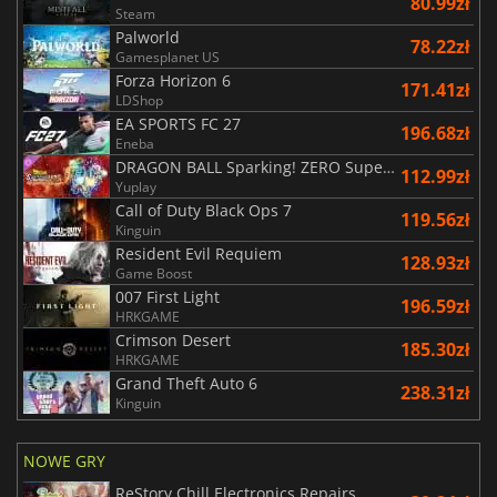
80.99zł
Steam
Palworld
78.22zł
Gamesplanet US
Forza Horizon 6
171.41zł
LDShop
EA SPORTS FC 27
196.68zł
Eneba
DRAGON BALL Sparking! ZERO Super Limit Breaking NEO
112.99zł
Yuplay
Call of Duty Black Ops 7
119.56zł
Kinguin
Resident Evil Requiem
128.93zł
Game Boost
007 First Light
196.59zł
HRKGAME
Crimson Desert
185.30zł
HRKGAME
Grand Theft Auto 6
238.31zł
Kinguin
NOWE GRY
ReStory Chill Electronics Repairs