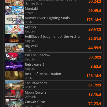
30.24zł
GamersGate
Montabi
49.49zł
Steam
Marvel Tokon Fighting Souls
175.14zł
LDShop
Akatori
29.61zł
Kinguin
HellSlave 2 Judgment of the Archon
25.51zł
Kinguin
Big Walk
44.99zł
Steam
Kill The Shadow
30.28zł
Kinguin
Retrowave 2
3.63zł
Kinguin
Beast of Reincarnation
126.14zł
LDShop
The Ranchers
61.79zł
LOADED
Moon Corona
18.16zł
Difmark
Corsair Cove
72.23zł
Game Boost