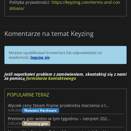
Polityka prywatności:
https://keyzing.com/terms-and-con
ditions/
Komentarze na temat Keyzing
Możesz opublikować komentarz lub odpowiedzieć na
wiadomość,
logując się
Jeśli napotkałeś problem z zamówieniem, skontaktuj się z nami
za pomocą
formularza kontaktowego
POPULARNE TERAZ
Wyciek ceny Steam Frame przekreśla marzenia o tanim zestawie VR
Nowości Hardware
4.08.2026
Premiery gier wideo w tym tygodniu – sierpień 2026 r. (32. tydzień)
Premiery gier
3.08.2026