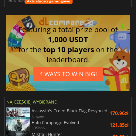
Aktualności gamingowe
28.07.2026
Featuring a total prize pool of
1,000 USDT
for the
top 10 players
on the
leaderboard.
4 WAYS TO WIN BIG!
NAJCZĘŚCIEJ WYBIERANE
Assassin's Creed Black Flag Resynced
170.96zł
Kinguin
Halo Campaign Evolved
121.85zł
LDShop
Mistfall Hunter