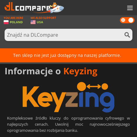
YOU ARE HERE
WE ALSO SUPPORT
Dark
GRY
POLAND
USA
mode
KARTY DO GIER
OPROGRAMOWANIE
Ten sklep nie jest już dostępny na naszej platformie.
REWARDS
Informacje o
Keyzing
SPRZĘT KOMPUTEROWY
AKTUALNOŚCI
ZALOGUJ SIĘ LUB ZAREJESTRUJ
Kompleksowe źródło kluczy do oprogramowania cyfrowego w
najlepszych cenach. Uwolnij moc najnowocześniejszego
oprogramowania bez rozbijania banku.