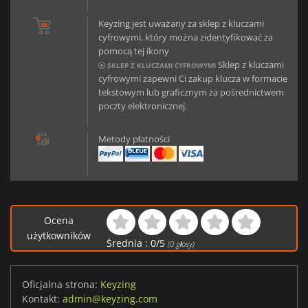
Keyzing jest uważany za sklep z kluczami
cyfrowymi, który można zidentyfikować za
pomocą tej ikony
Sklep z kluczami
SKLEP Z KLUCZAMI CYFROWYMI
cyfrowymi zapewni Ci zakup klucza w formacie
tekstowym lub graficznym za pośrednictwem
poczty elektronicznej.
Metody płatności
Ocena
użytkowników
Średnia :
0
/
5
(
0
głosy)
Oficjalna strona:
Keyzing
Kontakt:
admin@keyzing.com