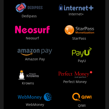
Internet+
Dedipass
Neosurf
StarPass
Amazon Pay
PayU
Perfect Money
Krowns
WebMoney
QIWI