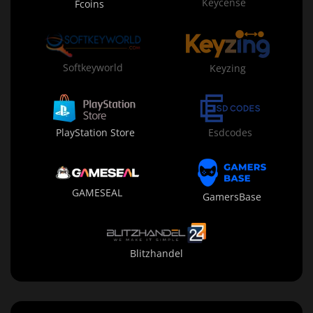
Keycense
Fcoins
Softkeyworld
Keyzing
PlayStation Store
Esdcodes
GAMESEAL
GamersBase
Blitzhandel