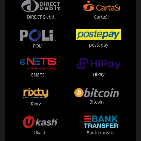
DIRECT Debit
CartaSi
postepay
POLi
HiPay
ENETS
Bitcoin
Rixty
Ukash
Bank transfer