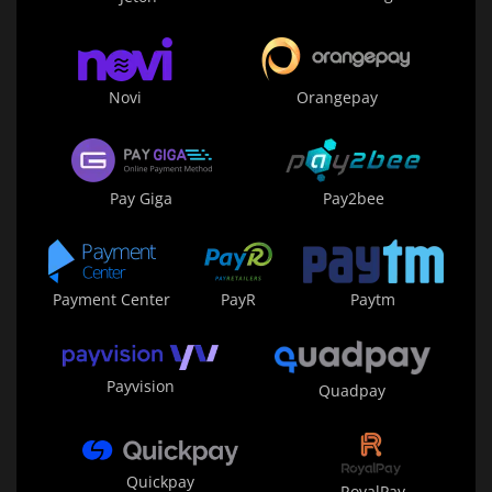
Novi
Orangepay
Pay Giga
Pay2bee
Payment Center
PayR
Paytm
Payvision
Quadpay
Quickpay
RoyalPay