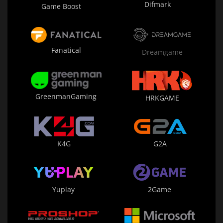
Difmark
Game Boost
Fanatical
Dreamgame
GreenmanGaming
HRKGAME
K4G
G2A
Yuplay
2Game