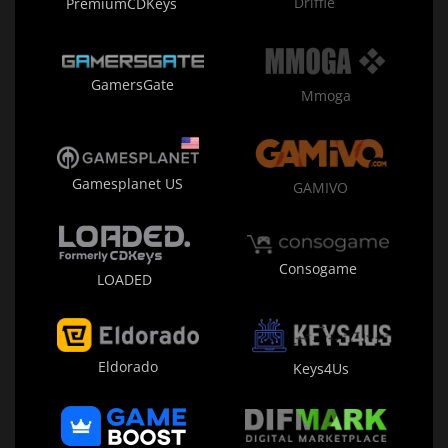
Driffle
PremiumCDKeys
GamersGate
Mmoga
Gamesplanet US
GAMIVO
Consogame
LOADED
Eldorado
Keys4Us