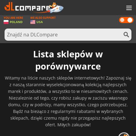
YOU ARE HERE
WE ALSO SUPPORT
Dark
GRY
POLAND
USA
mode
KARTY DO GIER
OPROGRAMOWANIE
Lista sklepów w
REWARDS
porównywarce
SPRZĘT KOMPUTEROWY
Witamy na liście naszych sklepów internetowych! Zapoznaj się
AKTUALNOŚCI
z naszą starannie wyselekcjonowaną kolekcją najlepszych
marek i produktów, a wszystko to w niesamowitych cenach.
ZALOGUJ SIĘ LUB ZAREJESTRUJ
Niezależnie od tego, czy robisz zakupy w zaciszu własnego
domu, czy w podróży, mamy wszystko, czego potrzebujesz.
Bądź na bieżąco z regularnymi rabatami w wybranych
sklepach, dzięki czemu nigdy nie przegapisz najlepszych
ofert. Miłych zakupów!