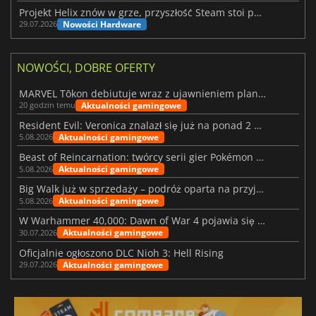
Projekt Helix znów w grze, przyszłość Steam stoi pod znakiem zapytania
Nowości Hardware
29.07.2026
NOWOŚCI, DOBRE OFERTY
MARVEL Tōkon debiutuje wraz z ujawnieniem planu rozwoju na pierwszy rok
Aktualności gamingowe
20 godzin temu
Resident Evil: Veronica znalazł się już na ponad 2 milionach list życzeń
Aktualności gamingowe
5.08.2026
Beast of Reincarnation: twórcy serii gier Pokémon wkraczają na nową ścieżkę
Aktualności gamingowe
5.08.2026
Big Walk już w sprzedaży – podróż oparta na przyjaźni
Aktualności gamingowe
5.08.2026
W Warhammer 40,000: Dawn of War 4 pojawia się frakcja Nekronów
Aktualności gamingowe
30.07.2026
Oficjalnie ogłoszono DLC Nioh 3: Hell Rising
Aktualności gamingowe
29.07.2026