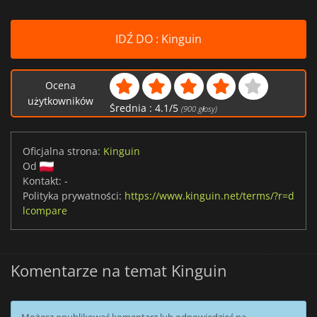
IDŹ DO : Kinguin
Ocena
użytkowników
Średnia :
4.1
/
5
(
900
głosy)
Oficjalna strona:
Kinguin
Od
Kontakt:
-
Polityka prywatności:
https://www.kinguin.net/terms/?r=d
lcompare
Komentarze na temat Kinguin
Możesz opublikować komentarz lub odpowiedzieć na