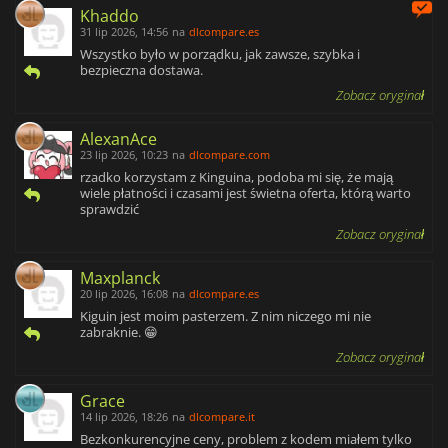
Khaddo
31 lip 2026, 14:56
na
dlcompare.es
Wszystko było w porządku, jak zawsze, szybka i
bezpieczna dostawa.
Zobacz oryginał
AlexanAce
23 lip 2026, 10:23
na
dlcompare.com
rzadko korzystam z Kinguina, podoba mi się, że mają
wiele płatności i czasami jest świetna oferta, którą warto
sprawdzić
Zobacz oryginał
Maxplanck
20 lip 2026, 16:08
na
dlcompare.es
Kiguin jest moim pasterzem. Z nim niczego mi nie
zabraknie. 😁
Zobacz oryginał
Grace
14 lip 2026, 18:26
na
dlcompare.it
Bezkonkurencyjne ceny, problem z kodem miałem tylko