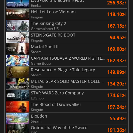
EA SPORTS Madden NFL 27
256.98zł
Eneba
Hell Let Loose Vietnam
118.10zł
Kinguin
The Sinking City 2
167.15zł
Gamesplanet US
STEINS;GATE RE BOOT
94.95zł
Kinguin
Mortal Shell II
169.00zł
Steam
CAPTAIN TSUBASA 2 WORLD FIGHTERS
162.33zł
Game Boost
Resonance A Plague Tale Legacy
149.99zł
Steam
METAL GEAR SOLID MASTER COLLECTION Vol.2
134.20zł
Kinguin
STAR WARS Zero Company
174.61zł
LDShop
The Blood of Dawnwalker
197.24zł
Kinguin
BioEden
55.49zł
Steam
Onimusha Way of the Sword
191.36zł
K4G