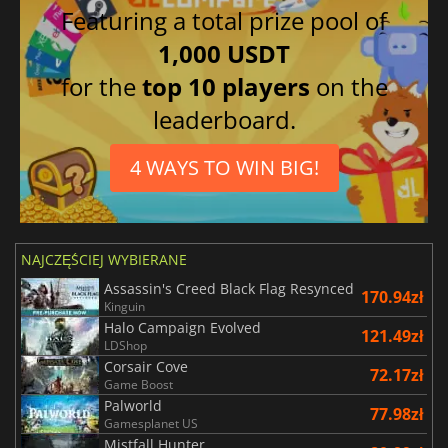
Featuring a total prize pool of
1,000 USDT
for the
top 10 players
on the
leaderboard.
4 WAYS TO WIN BIG!
NAJCZĘŚCIEJ WYBIERANE
Assassin's Creed Black Flag Resynced
170.94zł
Kinguin
Halo Campaign Evolved
121.49zł
LDShop
Corsair Cove
72.17zł
Game Boost
Palworld
77.98zł
Gamesplanet US
Mistfall Hunter