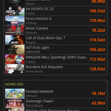
80.99zł
Steam
EA SPORTS FC 27
196.53zł
Eneba
Forza Horizon 6
170.90zł
LDShop
Moon Corona
18.22zł
Difmark
Call of Duty Black Ops 7
119.54zł
Kinguin
007 First Light
196.42zł
HRKGAME
DRAGON BALL Sparking! ZERO Super Limit Breaking NEO
112.90zł
Yuplay
Resident Evil Requiem
128.83zł
Game Boost
NOWE GRY
Fantasy Network
18.18zł
Difmark
Sovereign Tower
43.99zł
Game Boost
ReStory Chill Electronics Repairs