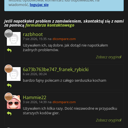
wiadomość,
logując się
Jeśli napotkałeś problem z zamówieniem, skontaktuj się z nami
za pomocą
formularza kontaktowego
razbhoot
7 sie 2026, 15:35
na
dlcompare.com
Używałem ich, są dobre. Jak dotąd nie napotkałem
żadnych problemów.
Zobacz oryginał
6a73b763be747_franek_rybicki
6 sie 2026, 00:24
bardzo fajny polecam z całego serduszka kocham
Hammie22
3 sie 2026, 14:39
na
dlcompare.com
Używałem ich kilka razy. Dość niezawodne w przypadku
starszych kodów gier.
Zobacz oryginał