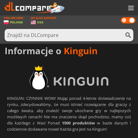
YOU ARE HERE
WE ALSO SUPPORT
Dark
GRY
POLAND
USA
mode
KARTY DO GIER
OPROGRAMOWANIE
Informacje o
Kinguin
REWARDS
SPRZĘT KOMPUTEROWY
AKTUALNOŚCI
ZALOGUJ SIĘ LUB ZAREJESTRUJ
KINGUIN: CZYNNIK WOW! Mając ponad 4-letnie doświadczenie na
rynku, zdecydowaliśmy, że musi istnieć rozwiązanie dla graczy z
całego świata, aby znaleźć swoje ukochane gry w najlepszych
możliwych cenach! Nie ma znaczenia skąd pochodzisz, mamy coś
dla każdego z Was! Ponad
1500 produktów
w bazie danych i
codziennie dodawane nowe! Każda gra jest na Kinguin!