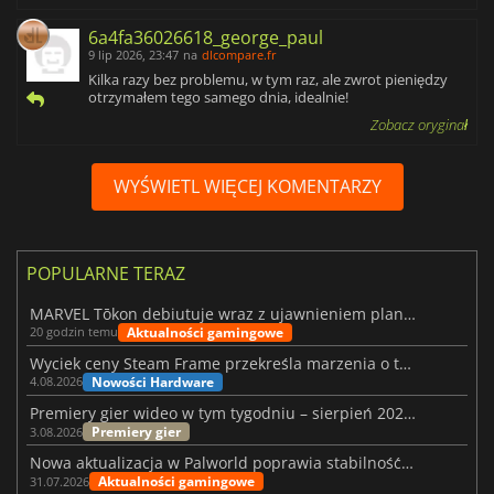
6a4fa36026618_george_paul
9 lip 2026, 23:47
na
dlcompare.fr
Kilka razy bez problemu, w tym raz, ale zwrot pieniędzy
otrzymałem tego samego dnia, idealnie!
Zobacz oryginał
WYŚWIETL WIĘCEJ KOMENTARZY
POPULARNE TERAZ
MARVEL Tōkon debiutuje wraz z ujawnieniem planu rozwoju na pierwszy rok
Aktualności gamingowe
20 godzin temu
Wyciek ceny Steam Frame przekreśla marzenia o tanim zestawie VR
Nowości Hardware
4.08.2026
Premiery gier wideo w tym tygodniu – sierpień 2026 r. (32. tydzień)
Premiery gier
3.08.2026
Nowa aktualizacja w Palworld poprawia stabilność Sunreach i walk z bossami
Aktualności gamingowe
31.07.2026