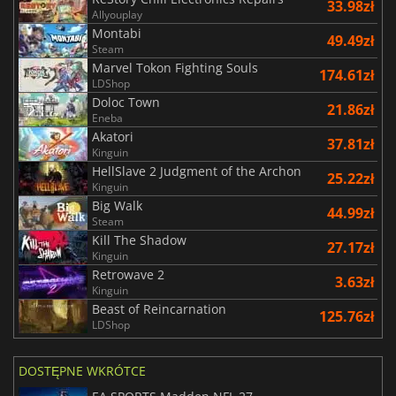
33.98zł
Allyouplay
Montabi
49.49zł
Steam
Marvel Tokon Fighting Souls
174.61zł
LDShop
Doloc Town
21.86zł
Eneba
Akatori
37.81zł
Kinguin
HellSlave 2 Judgment of the Archon
25.22zł
Kinguin
Big Walk
44.99zł
Steam
Kill The Shadow
27.17zł
Kinguin
Retrowave 2
3.63zł
Kinguin
Beast of Reincarnation
125.76zł
LDShop
DOSTĘPNE WKRÓTCE