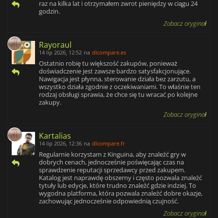
raz na kilka lat i otrzymałem zwrot pieniędzy w ciągu 24
godzin.
Zobacz oryginał
Rayoraul
14 lip 2026, 12:52
na
dlcompare.es
Ostatnio robię tu większość zakupów, ponieważ
doświadczenie jest zawsze bardzo satysfakcjonujące.
Nawigacja jest płynna, sterowanie działa bez zarzutu, a
wszystko działa zgodnie z oczekiwaniami. To właśnie ten
rodzaj obsługi sprawia, że chce się tu wracać po kolejne
zakupy.
Zobacz oryginał
Kartalias
14 lip 2026, 12:36
na
dlcompare.fr
Regularnie korzystam z Kinguina, aby znaleźć gry w
dobrych cenach, jednocześnie poświęcając czas na
sprawdzenie reputacji sprzedawcy przed zakupem.
Katalog jest naprawdę obszerny i często pozwala znaleźć
tytuły lub edycje, które trudno znaleźć gdzie indziej. To
wygodna platforma, która pozwala znaleźć dobre okazje,
zachowując jednocześnie odpowiednią czujność.
Zobacz oryginał