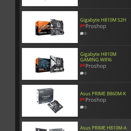
Gigabyte H810M S2H
Proshop
0
Gigabyte H810M
GAMING WIFI6
Proshop
0
Asus PRIME B860M-K
Proshop
0
Asus PRIME H810M-A