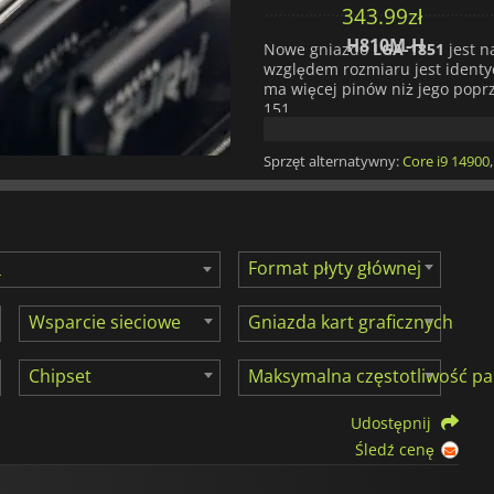
406.00
zł
343.99
zł
H810M H
H810M-H
Nowe gniazdo
LGA-1851
jest 
względem rozmiaru jest ident
ma więcej pinów niż jego popr
151.
Podsumowując, nowe proceso
Sprzęt alternatywny:
Core i9 14900
które choć ma ten sam rozmiar 
gniazdami, takimi jak
LGA-170
zaprojektowane dla
LGA-1700
p
istniejące rozwiązania termic
żadnych modyfikacji.
Format płyty głównej
Dzięki zaawansowanej obsłud
kompatybilności z pamięcią DD
Wsparcie sieciowe
Gniazda kart graficznych
dla profesjonalistów i zapalony
Gniazdo obsługuje procesory Int
Chipset
Maksymalna częstotliwość p
maksymalnie 24 rdzenie
. Obs
(do 3200 MHz).
Udostępnij
Śledź cenę
Jeśli więc szukasz idealnej pły
sprawdź te z gniazdem
LGA-18