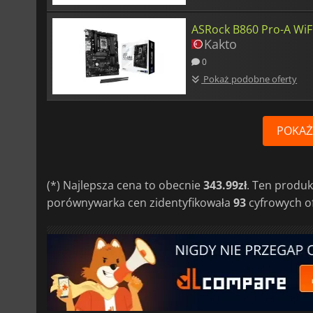
ASRock B860 Pro-A WiF
Kakto
0
Pokaż podobne oferty
POKAŻ
(*) Najlepsza cena to obecnie
343.99zł
. Ten produ
porównywarka cen zidentyfikowała
93
cyfrowych of