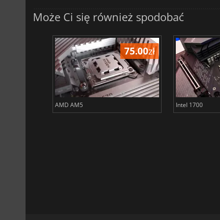
Może Ci się również spodobać
666.00
zł
75.00
zł
AMD AM5
Intel 1700