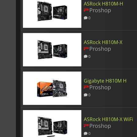
ASRock H810M-H
Proshop
0
ASRock H810M-X
Proshop
0
Gigabyte H810M H
Proshop
0
ASRock H810M-X WiFi
Proshop
0