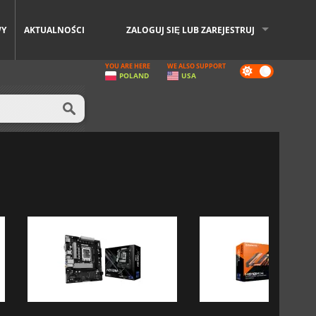
WY
AKTUALNOŚCI
ZALOGUJ SIĘ LUB ZAREJESTRUJ
YOU ARE HERE
WE ALSO SUPPORT
Dark
POLAND
USA
mode