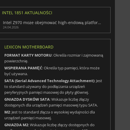
INTEL 1851 AKTUALNOŚCI
Intel Z970 może obejmować high-endową platformę Z890 i mainstreamową B860
24.04.2026
LEXICON MOTHERBOARD
FORMAT KARTY MOTORU
: Określa rozmiar i zajmowaną
powierzchnię.
WSPIERANA PAMIĘĆ
: Określa typ pamięci, która może
być używana.
SATA (Serial Advanced Technology Attachment)
: Jest
to standard używany do podłączania urządzeń
peryferyjnych pamięci masowej do płyty głównej.
GNIAZDA DYSKÓW SATA
: Wskazuje liczbę złączy
dostępnych dla urządzeń pamięci masowej typu SATA.
M2
: Jest to standard złącza o wysokiej wydajności dla
urządzeń pamięci masowej.
GNIAZDA M2
: Wskazuje liczbę złączy dostępnych do