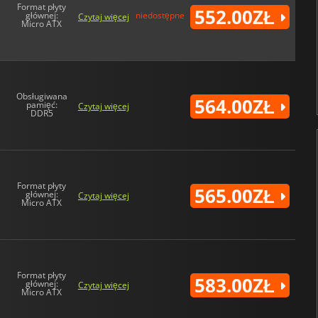
Format płyty
552.00ZŁ
głównej:
niedostępne
Czytaj więcej
Micro ATX
Obsługiwana
564.00ZŁ
pamięć:
Czytaj więcej
DDR5
E
Format płyty
565.00ZŁ
głównej:
Czytaj więcej
Micro ATX
Format płyty
583.00ZŁ
głównej:
Czytaj więcej
Micro ATX