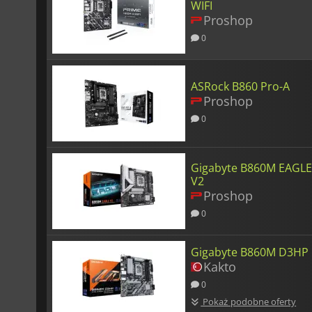
WIFI
Proshop
0
ASRock B860 Pro-A
Proshop
0
Gigabyte B860M EAGL
V2
Proshop
0
Gigabyte B860M D3HP
Kakto
0
Pokaż podobne oferty