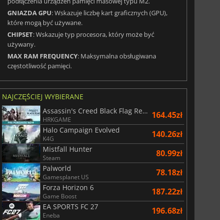
podłączenia urządzeń pamięci masowej typu M2.
GNIAZDA GPU
: Wskazuje liczbę kart graficznych (GPU),
które mogą być używane.
CHIPSET
: Wskazuje typ procesora, który może być
używany.
MAX RAM FREQUENCY
: Maksymalna obsługiwana
częstotliwość pamięci.
NAJCZĘŚCIEJ WYBIERANE
Assassin's Creed Black Flag Resynced
164.45zł
HRKGAME
Halo Campaign Evolved
140.26zł
K4G
Mistfall Hunter
80.99zł
Steam
Palworld
78.18zł
Gamesplanet US
Forza Horizon 6
187.22zł
Game Boost
EA SPORTS FC 27
196.68zł
Eneba