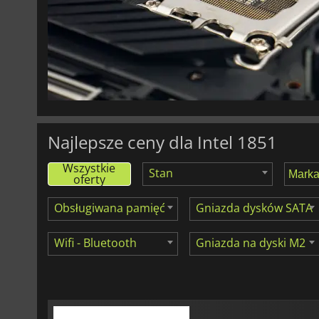
366.00
zł
H810M-X
Najlepsze ceny dla Intel 1851
Wszystkie
Stan
oferty
Obsługiwana pamięć
Gniazda dysków SATA
Wifi - Bluetooth
Gniazda na dyski M2