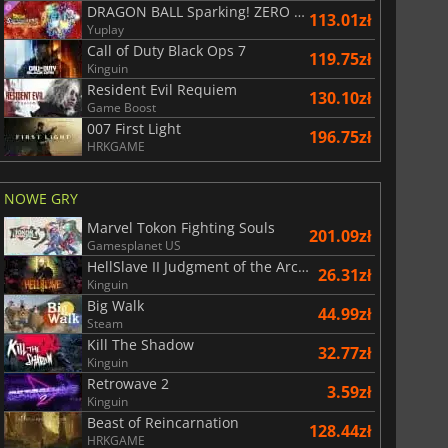
DRAGON BALL Sparking! ZERO Super Limit Breaking NEO
113.01zł
Yuplay
Call of Duty Black Ops 7
119.75zł
Kinguin
Resident Evil Requiem
130.10zł
Game Boost
007 First Light
196.75zł
HRKGAME
NOWE GRY
Marvel Tokon Fighting Souls
201.09zł
Gamesplanet US
HellSlave II Judgment of the Archon
26.31zł
Kinguin
Big Walk
44.99zł
Steam
Kill The Shadow
32.77zł
Kinguin
Retrowave 2
3.59zł
Kinguin
Beast of Reincarnation
128.44zł
HRKGAME