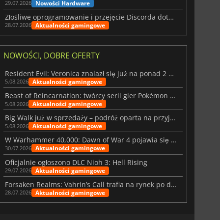
Nowości Hardware
29.07.2026
Złośliwe oprogramowanie i przejęcie Discorda dotknęły Meccha Chameleon
Aktualności gamingowe
28.07.2026
2666.00
zł
75.00
zł
NOWOŚCI, DOBRE OFERTY
Resident Evil: Veronica znalazł się już na ponad 2 milionach list życzeń
Aktualności gamingowe
5.08.2026
Beast of Reincarnation: twórcy serii gier Pokémon wkraczają na nową ścieżkę
Aktualności gamingowe
5.08.2026
R5
AMD AM5
Big Walk już w sprzedaży – podróż oparta na przyjaźni
Aktualności gamingowe
5.08.2026
W Warhammer 40,000: Dawn of War 4 pojawia się frakcja Nekronów
Aktualności gamingowe
30.07.2026
Oficjalnie ogłoszono DLC Nioh 3: Hell Rising
Aktualności gamingowe
29.07.2026
Forsaken Realms: Vahrin’s Call trafia na rynek po dziesięciu latach prac
Aktualności gamingowe
28.07.2026