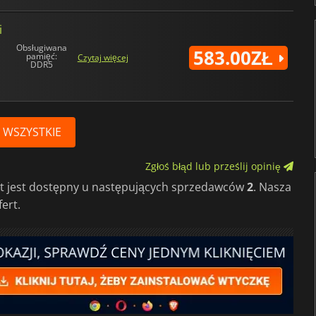
i
Obsługiwana
583.00ZŁ
pamięć:
Czytaj więcej
DDR5
 WSZYSTKIE
Zgłoś błąd lub prześlij opinię
kt jest dostępny u następujących sprzedawców
2
. Nasza
ert.