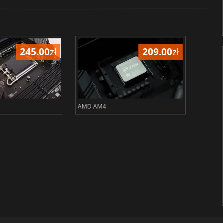
245.00
zł
209.00
zł
AMD AM4
AMD sT