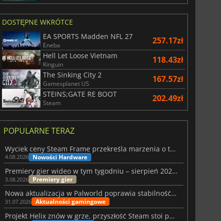
DOSTĘPNE WKRÓTCE
EA SPORTS Madden NFL 27
257.17zł
Eneba
Hell Let Loose Vietnam
118.43zł
Kinguin
The Sinking City 2
167.57zł
Gamesplanet US
STEINS;GATE RE BOOT
202.49zł
Steam
POPULARNE TERAZ
Wyciek ceny Steam Frame przekreśla marzenia o tanim zestawie VR
Nowości Hardware
4.08.2026
Premiery gier wideo w tym tygodniu – sierpień 2026 r. (32. tydzień)
Premiery gier
3.08.2026
Nowa aktualizacja w Palworld poprawia stabilność Sunreach i walk z bossami
Aktualności gamingowe
31.07.2026
Projekt Helix znów w grze, przyszłość Steam stoi pod znakiem zapytania