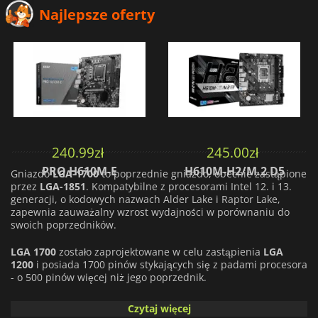
Najlepsze oferty
240.99
zł
245.00
zł
PRO H610M-E
H610M-H2/M.2 D5
Gniazdo
LGA-1700
to poprzednie gniazdo, obecnie zastąpione
przez
LGA-1851
. Kompatybilne z procesorami Intel 12. i 13.
generacji, o kodowych nazwach Alder Lake i Raptor Lake,
zapewnia zauważalny wzrost wydajności w porównaniu do
swoich poprzedników.
LGA 1700
zostało zaprojektowane w celu zastąpienia
LGA
1200
i posiada 1700 pinów stykających się z padami procesora
- o 500 pinów więcej niż jego poprzednik.
Gniazdo
LGA 1700
obsługuje procesory Intel Core 12.
Czytaj więcej
generacji (Alder Lake) i 13. generacji (Raptor Lake). Może