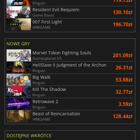
119.75zł
Kinguin
Resident Evil Requiem
130.10zł
Game Boost
007 First Light
196.70zł
HRKGAME
NOWE GRY
Marvel Tokon Fighting Souls
201.09zł
Gamesplanet US
HellSlave II Judgment of the Archon
26.31zł
Kinguin
Big Walk
53.88zł
Kinguin
Kill The Shadow
32.77zł
Kinguin
Retrowave 2
3.59zł
Kinguin
Beast of Reincarnation
128.44zł
HRKGAME
DOSTĘPNE WKRÓTCE