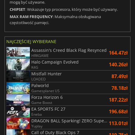
mogą być używane.
CHIPSET
: Wskazuje typ procesora, który może być używany.
MAX RAM FREQUENCY
: Maksymalna obsługiwana
częstotliwość pamięci.
NAJCZĘŚCIEJ WYBIERANE
Assassin's Creed Black Flag Resynced
164.47zł
HRKGAME
Halo Campaign Evolved
140.26zł
K4G
Mistfall Hunter
87.49zł
LOADED
Palworld
78.18zł
Gamesplanet US
Forza Horizon 6
187.22zł
Game Boost
EA SPORTS FC 27
196.68zł
Eneba
DRAGON BALL Sparking! ZERO Super Limit Breaking NEO
113.01zł
Yuplay
Call of Duty Black Ops 7