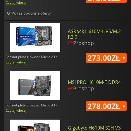
Czytaj więcej
Pokaż podobne oferty
ASRock H610M-HVS/M.2
R2.0
Proshop
273.00ZŁ
Format płyty głównej: Micro ATX
Czytaj więcej
MSI PRO H610M-E DDR4
Proshop
278.00ZŁ
Format płyty głównej: Micro ATX
Czytaj więcej
Gigabyte H610M S2H V3