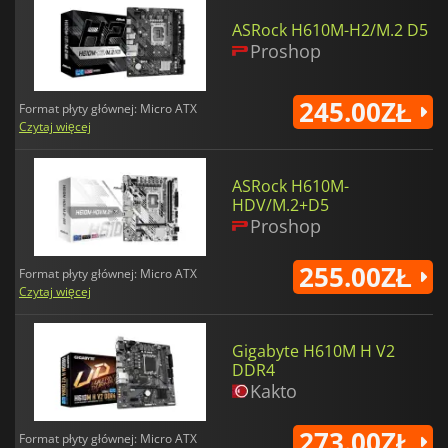
ASRock H610M-H2/M.2 D5
Proshop
245.00ZŁ
Format płyty głównej: Micro ATX
Czytaj więcej
ASRock H610M-
HDV/M.2+D5
Proshop
255.00ZŁ
Format płyty głównej: Micro ATX
Czytaj więcej
Gigabyte H610M H V2
DDR4
Kakto
273.00ZŁ
Format płyty głównej: Micro ATX