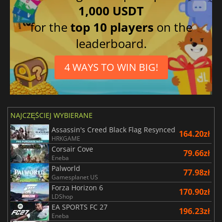
1,000 USDT
for the
top 10 players
on the
leaderboard.
4 WAYS TO WIN BIG!
NAJCZĘŚCIEJ WYBIERANE
Assassin's Creed Black Flag Resynced
164.20zł
HRKGAME
Corsair Cove
79.66zł
Eneba
Palworld
77.98zł
Gamesplanet US
Forza Horizon 6
170.90zł
LDShop
EA SPORTS FC 27
196.23zł
Eneba