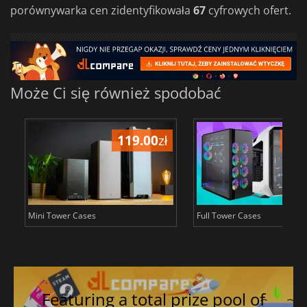
porównywarka cen zidentyfikowała
67
cyfrowych ofert.
Może Ci się również spodobać
119.00
zł
546
Mini Tower Cases
Full Tower Cases
Featuring a total prize pool of