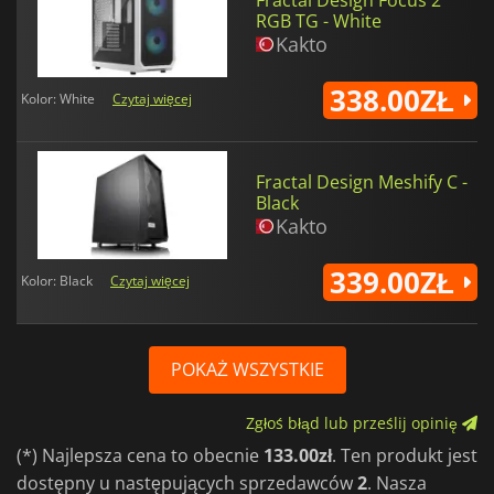
RGB TG - White
Kakto
338.00ZŁ
Kolor: White
Czytaj więcej
Fractal Design Meshify C -
Black
Kakto
339.00ZŁ
Kolor: Black
Czytaj więcej
POKAŻ WSZYSTKIE
Zgłoś błąd lub prześlij opinię
(*) Najlepsza cena to obecnie
133.00zł
. Ten produkt jest
dostępny u następujących sprzedawców
2
. Nasza