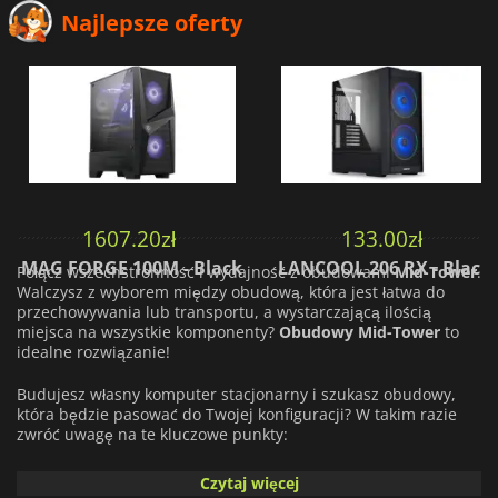
Najlepsze oferty
1607.20
zł
133.00
zł
MAG FORGE 100M - Black
LANCOOL 206 RX - Black
Połącz wszechstronność i wydajność z obudowami
Mid-Tower
.
Walczysz z wyborem między obudową, która jest łatwa do
przechowywania lub transportu, a wystarczającą ilością
miejsca na wszystkie komponenty?
Obudowy Mid-Tower
to
idealne rozwiązanie!
Budujesz własny komputer stacjonarny i szukasz obudowy,
która będzie pasować do Twojej konfiguracji? W takim razie
zwróć uwagę na te kluczowe punkty:
Format płyty głównej
: Aby upewnić się, że Twoja konfiguracja
Czytaj więcej