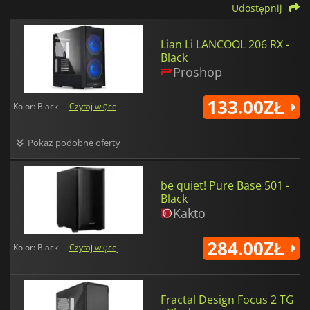
Udostępnij
Lian Li LANCOOL 206 RX -
Black
Proshop
133.00ZŁ
Kolor: Black
Czytaj więcej
Pokaż podobne oferty
be quiet! Pure Base 501 -
Black
Kakto
284.00ZŁ
Kolor: Black
Czytaj więcej
Fractal Design Focus 2 TG