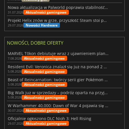
Nowa aktualizacja w Palworld poprawia stabilność Sunreach i walk z bossami
Aktualności gamingowe
31.07.2026
Projekt Helix znów w grze, przyszłość Steam stoi pod znakiem zapytania
Nowości Hardware
29.07.2026
NOWOŚCI, DOBRE OFERTY
MARVEL Tōkon debiutuje wraz z ujawnieniem planu rozwoju na pierwszy rok
Aktualności gamingowe
7.08.2026
Resident Evil: Veronica znalazł się już na ponad 2 milionach list życzeń
Aktualności gamingowe
5.08.2026
Beast of Reincarnation: twórcy serii gier Pokémon wkraczają na nową ścieżkę
Aktualności gamingowe
5.08.2026
Big Walk już w sprzedaży – podróż oparta na przyjaźni
Aktualności gamingowe
5.08.2026
W Warhammer 40,000: Dawn of War 4 pojawia się frakcja Nekronów
Aktualności gamingowe
30.07.2026
Oficjalnie ogłoszono DLC Nioh 3: Hell Rising
Aktualności gamingowe
29.07.2026