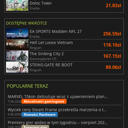
Doloc Town
21.83zł
Eneba
DOSTĘPNE WKRÓTCE
EA SPORTS Madden NFL 27
256.59zł
Eneba
Hell Let Loose Vietnam
118.10zł
Kinguin
The Sinking City 2
167.15zł
Gamesplanet US
STEINS;GATE RE BOOT
89.06zł
Kinguin
POPULARNE TERAZ
MARVEL Tōkon debiutuje wraz z ujawnieniem planu rozwoju na pierwszy rok
Aktualności gamingowe
7.08.2026
Wyciek ceny Steam Frame przekreśla marzenia o tanim zestawie VR
Nowości Hardware
4.08.2026
Premiery gier wideo w tym tygodniu – sierpień 2026 r. (32. tydzień)
Premiery gier
3.08.2026