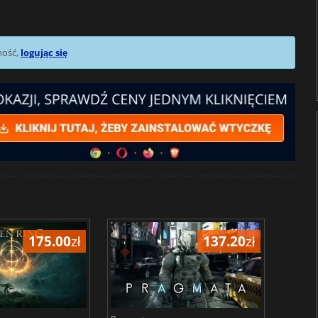
mość,
logując się
175.00
zł
137.20
zł