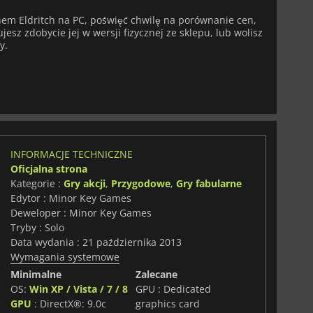
nem Eldritch na PC, poświęć chwilę na porównanie cen,
jesz zdobycie jej w wersji fizycznej ze sklepu, lub wolisz
y.
INFORMACJE TECHNICZNE
Oficjalna strona
Kategorie :
Gry akcji
,
Przygodowe
,
Gry fabularne
Edytor : Minor Key Games
Deweloper : Minor Key Games
Tryby : Solo
Data wydania : 21 października 2013
Wymagania systemowe
Minimalne
Zalecane
OS:
Win XP / Vista / 7 / 8
GPU : Dedicated
GPU
: DirectX®: 9.0c
graphics card