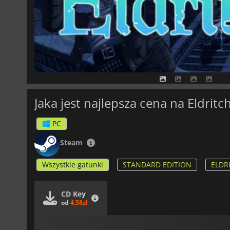
Jaka jest najlepsza cena na Eldritc
PC
Steam
Wszystkie gatunki
STANDARD EDITION
ELDR
CD Key
od
4.58zł