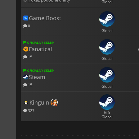
Global
Game Boost
0
Global
OFICJALNY SKLEP
Fanatical
15
Global
OFICJALNY SKLEP
Steam
15
Global
Kinguin
327
Gift
Global