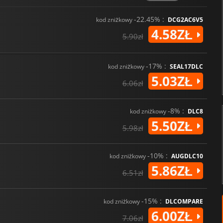
-22.45% :
kod zniżkowy
DCG2AC6V5
4.58ZŁ
5.90zł
-17% :
kod zniżkowy
SEAL17DLC
5.03ZŁ
6.06zł
-8% :
kod zniżkowy
DLC8
5.50ZŁ
5.98zł
-10% :
kod zniżkowy
AUGDLC10
5.86ZŁ
6.51zł
-15% :
kod zniżkowy
DLCOMPARE
6.00ZŁ
7.06zł