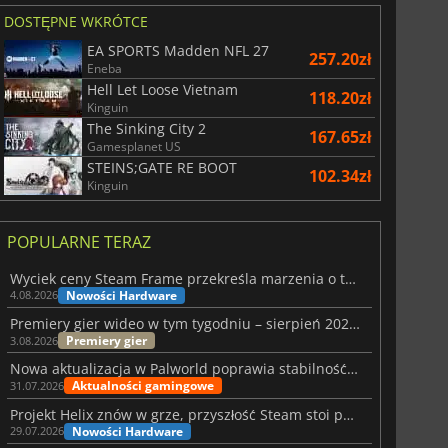
DOSTĘPNE WKRÓTCE
EA SPORTS Madden NFL 27
257.20zł
Eneba
Hell Let Loose Vietnam
118.20zł
Kinguin
The Sinking City 2
167.65zł
Gamesplanet US
STEINS;GATE RE BOOT
102.34zł
Kinguin
POPULARNE TERAZ
Wyciek ceny Steam Frame przekreśla marzenia o tanim zestawie VR
Nowości Hardware
4.08.2026
Premiery gier wideo w tym tygodniu – sierpień 2026 r. (32. tydzień)
Premiery gier
3.08.2026
Nowa aktualizacja w Palworld poprawia stabilność Sunreach i walk z bossami
Aktualności gamingowe
31.07.2026
Projekt Helix znów w grze, przyszłość Steam stoi pod znakiem zapytania
Nowości Hardware
29.07.2026