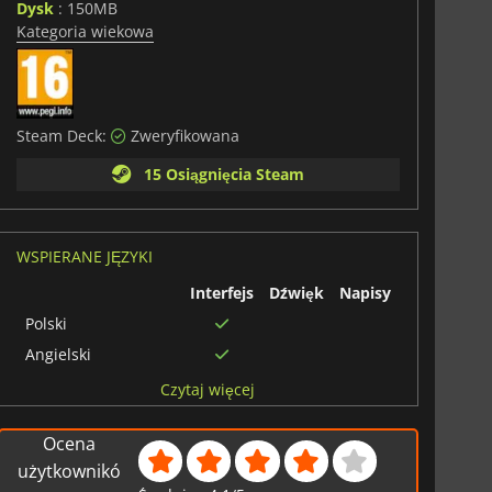
Dysk
: 150MB
Kategoria wiekowa
Steam Deck:
Zweryfikowana
15 Osiągnięcia Steam
WSPIERANE JĘZYKI
Interfejs
Dźwięk
Napisy
Polski
Angielski
Hiszpański
Czytaj więcej
Brazylijski
portugalski
Ocena
Węgierski
użytkownikó