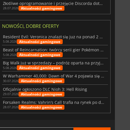
Złośliwe oprogramowanie i przejęcie Discorda dotknęły Meccha Chameleon
Aktualności gamingowe
28.07.2026
NOWOŚCI, DOBRE OFERTY
Resident Evil: Veronica znalazł się już na ponad 2 milionach list życzeń
Aktualności gamingowe
5.08.2026
Beast of Reincarnation: twórcy serii gier Pokémon wkraczają na nową ścieżkę
Aktualności gamingowe
5.08.2026
Big Walk już w sprzedaży – podróż oparta na przyjaźni
Aktualności gamingowe
5.08.2026
W Warhammer 40,000: Dawn of War 4 pojawia się frakcja Nekronów
Aktualności gamingowe
30.07.2026
Oficjalnie ogłoszono DLC Nioh 3: Hell Rising
Aktualności gamingowe
29.07.2026
Forsaken Realms: Vahrin’s Call trafia na rynek po dziesięciu latach prac
Aktualności gamingowe
28.07.2026