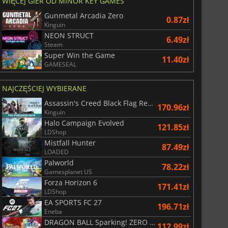
WIĘCEJ GIER OD MINOR KEY GAMES
Gunmetal Arcadia Zero
0.87zł
Kinguin
NEON STRUCT
6.49zł
Steam
Super Win the Game
11.40zł
GAMESEAL
NAJCZĘŚCIEJ WYBIERANE
Assassin's Creed Black Flag Resynced
170.96zł
Kinguin
Halo Campaign Evolved
121.85zł
LDShop
Mistfall Hunter
87.49zł
LOADED
Palworld
78.22zł
29.08
zł
66.55
zł
Gamesplanet US
Forza Horizon 6
171.41zł
LDShop
EA SPORTS FC 27
196.71zł
Eneba
DRAGON BALL Sparking! ZERO Super Limit Breaking NEO
112.99zł