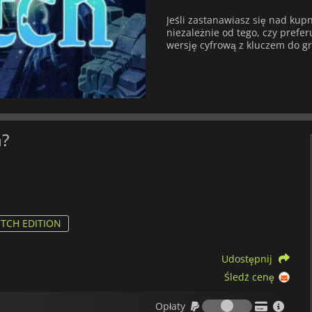
Jeśli zastanawiasz się nad kup
niezależnie od tego, czy preferu
wersję cyfrową z kluczem do gr
h?
ITCH EDITION
Udostępnij
Śledź cenę
Opłaty
Opłaty