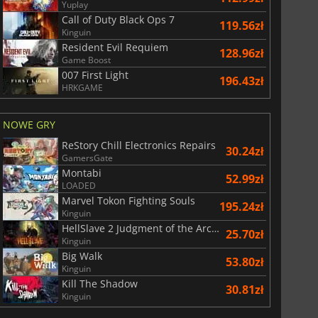
War WARHAMMER 3
Lies Of P
Yuplay
Call of Duty Black Ops 7
119.56zł
Kinguin
Resident Evil Requiem
128.96zł
Game Boost
007 First Light
196.43zł
HRKGAME
NOWE GRY
ReStory Chill Electronics Repairs
30.24zł
GamersGate
Montabi
52.99zł
LOADED
Marvel Tokon Fighting Souls
195.24zł
Kinguin
HellSlave 2 Judgment of the Archon
25.70zł
Kinguin
Big Walk
53.80zł
Kinguin
Kill The Shadow
30.81zł
Kinguin