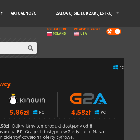
WY
AKTUALNOŚCI
ZALOGUJ SIĘ LUB ZAREJESTRUJ
YOU ARE HERE
WE ALSO SUPPORT
Dark
POLAND
USA
mode
PC
awcy
5.86
zł
4.58
zł
PC
PC
.58zł
. Odkryliśmy ten produkt dostępny od
8
team
na
PC
. Gra jest dostępna w
2
edycjach. Nasze
n zidentyfikowało
11
oferty cyfrowe.