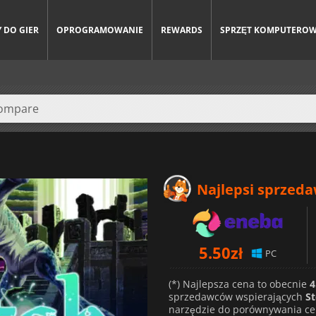
 DO GIER
OPROGRAMOWANIE
REWARDS
SPRZĘT KOMPUTERO
Najlepsi sprzed
5.50
zł
PC
(*) Najlepsza cena to obecnie
4
sprzedawców wspierających
S
narzędzie do porównywania ce