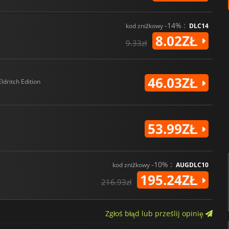
-14% :
kod zniżkowy
DLC14
8.02ZŁ
9.33zł
46.03ZŁ
Eldritch Edition
53.99ZŁ
-10% :
kod zniżkowy
AUGDLC10
195.24ZŁ
216.93zł
Zgłoś błąd lub prześlij opinię