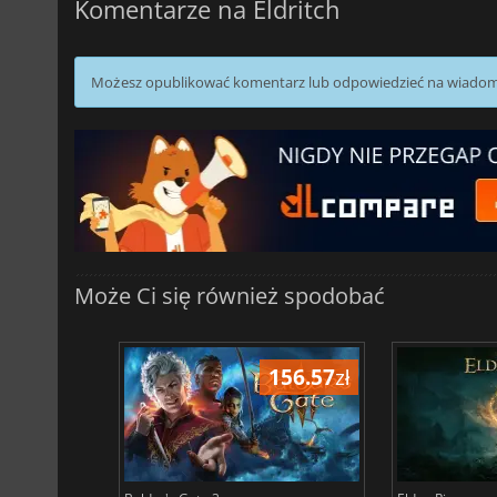
Komentarze na Eldritch
Możesz opublikować komentarz lub odpowiedzieć na wiado
Może Ci się również spodobać
196.61
zł
156.57
zł