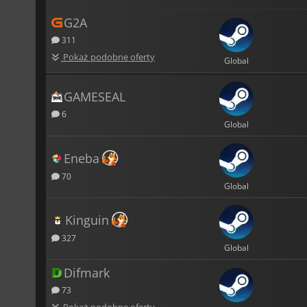
G2A
311
Pokaż podobne oferty
Global
GAMESEAL
6
Global
Eneba
70
Global
Kinguin
327
Global
Difmark
73
Pokaż podobne oferty