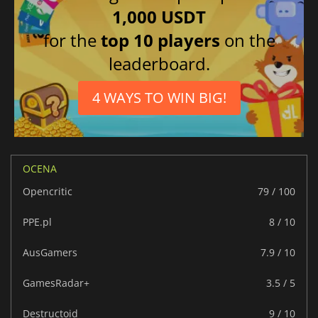
Koreański
1,000 USDT
Niemiecki
for the
top 10 players
on the
leaderboard.
4 WAYS TO WIN BIG!
OCENA
Opencritic
79 / 100
PPE.pl
8 / 10
AusGamers
7.9 / 10
GamesRadar+
3.5 / 5
Destructoid
9 / 10