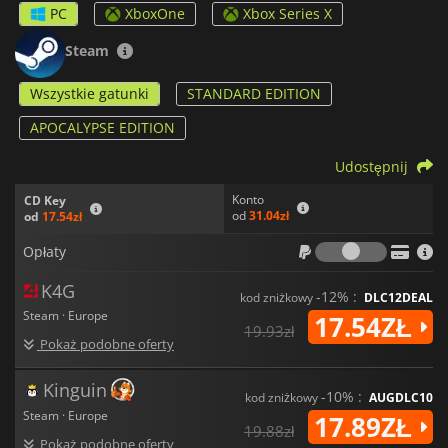
bicie serca, jak żadna inna, podczas eksploracji,
PC
XboxOne
Xbox Series X
przeszukiwania i walki o przetrwanie w ogromnym otwartym
świecie na skraju ostatecznej apokalipsy zombie.
Steam
Wszystkie gatunki
STANDARD EDITION
APOCALYPSE EDITION
Udostępnij
Konto
CD Key
od
31.04zł
od
17.54zł
Opłaty
Opłaty
K4G
-12% :
kod zniżkowy
DLC12DEAL
Steam · Europe
17.54ZŁ
19.93zł
Pokaż podobne oferty
Kinguin
-10% :
kod zniżkowy
AUGDLC10
Steam · Europe
17.89ZŁ
19.88zł
Pokaż podobne oferty