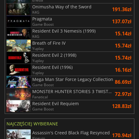
Eneba
Onimusha Way of the Sword
191.36zł
K4G
Pragmata
137.07zł
Game Boost
Resident Evil 3 Nemesis (1999)
15.14zł
K4G
Breath of Fire IV
15.74zł
Yuplay
Resident Evil 2 (1998)
15.74zł
Yuplay
Resident Evil (1996)
16.16zł
Yuplay
Mega Man Star Force Legacy Collection
86.69zł
Game Boost
MONSTER HUNTER STORIES 3 TWISTED REFLECTION
72.97zł
Fanatical
Resident Evil Requiem
128.83zł
Game Boost
NAJCZĘŚCIEJ WYBIERANE
Assassin's Creed Black Flag Resynced
170.94zł
Kinguin