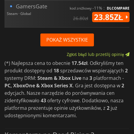
GamersGate
-11% :
kod zniżkowy
DLCOMPARE
Steam · Global
23.85ZŁ
26.80zł
POKAŻ WSZYSTKIE
Zgłoś błąd lub prześlij opinię
(*) Najlepsza cena to obecnie
17.54zł
. Odkryliśmy ten
produkt dostępny od
18
sprzedawców wspierających
2
systemy DRM:
Steam & Xbox Live
na
3
platformach -
PC, XboxOne & Xbox Series X
. Gra jest dostępna w
2
edycjach. Nasze narzędzie do porównywania cen
zidentyfikowało
43
oferty cyfrowe. Dodatkowo, nasza
platforma prezentuje opinie użytkowników, z
2
już
udostępnionymi komentarzami.