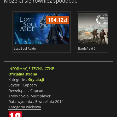
Może Ci się również spodobać
104.12
zł
1
Lost Soul Aside
Battlefield 6
INFORMACJE TECHNICZNE
Oficjalna strona
Kategorie :
Gry akcji
Edytor : Capcom
Deweloper : Capcom
Tryby : Solo, Multiplayer
Data wydania : 5 września 2014
Kategoria wiekowa