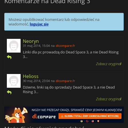
Komentarze na Dead Rising 3
Możesz opublikować komentarz lub odpowiedzieć na
wiadomość,
logując się
Neoryn
31 maj 2014, 15:04
na
dlcompare.fr
Linki dla pc prowadzą do Dead Space 3, a nie Dead Rising
3...
Zobacz oryginał
Helioss
30 maj 2014, 23:04
na
dlcompare.fr
Dziwne, linki są do sprzedaży Dead Space 3, a nie Dead
Rising 3...
Zobacz oryginał