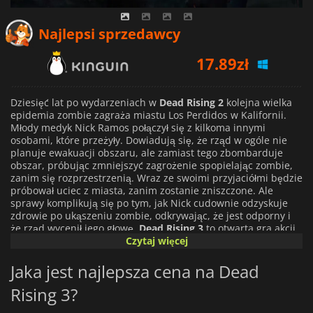
17.89
zł
Najlepsi sprzedawcy
19.61
zł
23.60
zł
Dziesięć lat po wydarzeniach w
Dead Rising 2
kolejna wielka
epidemia zombie zagraża miastu Los Perdidos w Kalifornii.
Młody medyk Nick Ramos połączył się z kilkoma innymi
osobami, które przeżyły. Dowiadują się, że rząd w ogóle nie
planuje ewakuacji obszaru, ale zamiast tego zbombarduje
obszar, próbując zmniejszyć zagrożenie spopielając zombie,
zanim się rozprzestrzenią. Wraz ze swoimi przyjaciółmi będzie
próbował uciec z miasta, zanim zostanie zniszczone. Ale
sprawy komplikują się po tym, jak Nick cudownie odzyskuje
zdrowie po ukąszeniu zombie, odkrywając, że jest odporny i
że rząd wycenił jego głowę.
Dead Rising 3
to otwarta gra akcji
typu survival horror dla maksymalnie dwóch graczy z kilkoma
Czytaj więcej
trybami trudności. Rozszerza system rzemieślniczy widoczny
w jego poprzedniku, umożliwiając tworzenie „combo broni” i
Jaka jest najlepsza cena na Dead
„combo pojazdów”. Zawiera również znacznie większą mapę i
Rising 3?
więcej zombie niż kiedykolwiek wcześniej, zarówno bardziej
śmiercionośnych, jak i inteligentniejszych. Ta gra zapewnia