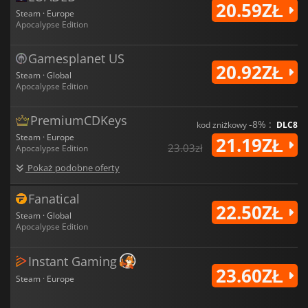
20.59ZŁ
Steam · Europe
Apocalypse Edition
Gamesplanet US
20.92ZŁ
Steam · Global
Apocalypse Edition
PremiumCDKeys
-8% :
kod zniżkowy
DLC8
Steam · Europe
21.19ZŁ
23.03zł
Apocalypse Edition
Pokaż podobne oferty
Fanatical
22.50ZŁ
Steam · Global
Apocalypse Edition
Instant Gaming
23.60ZŁ
Steam · Europe