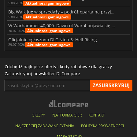
Aktualności gamingowe
5.08.2026
Big Walk już w sprzedaży – podróż oparta na przyjaźni
Aktualności gamingowe
5.08.2026
W Warhammer 40,000: Dawn of War 4 pojawia się frakcja Nekronów
Aktualności gamingowe
30.07.2026
Oficjalnie ogłoszono DLC Nioh 3: Hell Rising
Aktualności gamingowe
29.07.2026
Zdobądź najlepsze oferty i kody rabatowe dla graczy
Zasubskrybuj newsletter DLCompare
SKLEPY
PLATFORMA GIER
KONTAKT
NAJCZĘŚCIEJ ZADAWANE PYTANIA
POLITYKA PRYWATNOŚCI
MAPA STRONY