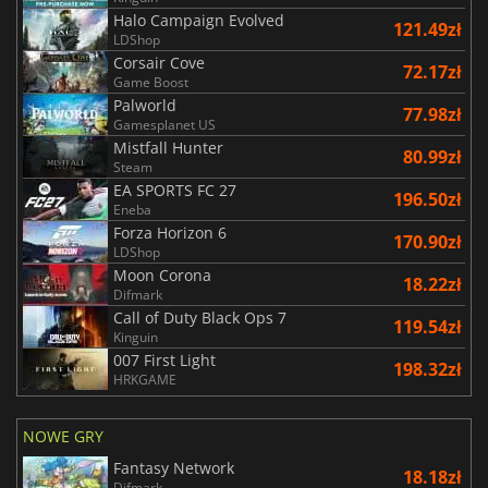
Halo Campaign Evolved
121.49zł
LDShop
Corsair Cove
72.17zł
Game Boost
Palworld
77.98zł
Gamesplanet US
Mistfall Hunter
80.99zł
Steam
EA SPORTS FC 27
196.50zł
Eneba
Forza Horizon 6
170.90zł
LDShop
Moon Corona
18.22zł
Difmark
Call of Duty Black Ops 7
119.54zł
Kinguin
007 First Light
198.32zł
HRKGAME
NOWE GRY
Fantasy Network
18.18zł
Difmark