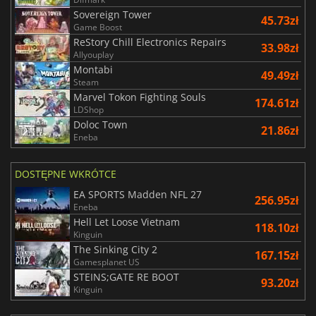
Sovereign Tower
45.73zł
Game Boost
ReStory Chill Electronics Repairs
33.98zł
Allyouplay
Montabi
49.49zł
Steam
Marvel Tokon Fighting Souls
174.61zł
LDShop
Doloc Town
21.86zł
Eneba
DOSTĘPNE WKRÓTCE
EA SPORTS Madden NFL 27
256.95zł
Eneba
Hell Let Loose Vietnam
118.10zł
Kinguin
The Sinking City 2
167.15zł
Gamesplanet US
STEINS;GATE RE BOOT
93.20zł
Kinguin