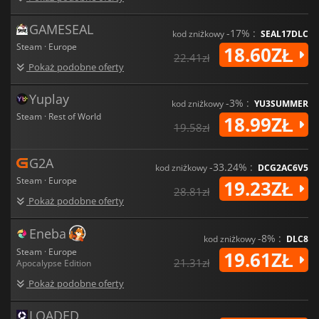
GAMESEAL
-17% :
kod zniżkowy
SEAL17DLC
Steam · Europe
18.60ZŁ
22.41zł
Pokaż podobne oferty
Yuplay
-3% :
kod zniżkowy
YU3SUMMER
Steam · Rest of World
18.99ZŁ
19.58zł
G2A
-33.24% :
kod zniżkowy
DCG2AC6V5
Steam · Europe
19.23ZŁ
28.81zł
Pokaż podobne oferty
Eneba
-8% :
kod zniżkowy
DLC8
Steam · Europe
19.61ZŁ
21.31zł
Apocalypse Edition
Pokaż podobne oferty
LOADED