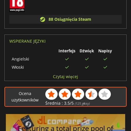
88 Osiągnięcia Steam
WSPIERANE JĘZYKI
Interfejs
Dźwięk
Napisy
Angielski
Włoski
Hiszpański
Czytaj więcej
Japoński
Rosyjski
Ocena
użytkowników
Holenderski
Średnia :
3.5
/
5
(
125
głosy)
Chiński tradycyjny
Francuski
Brazylijski portugalski
Featuring a total prize pool of