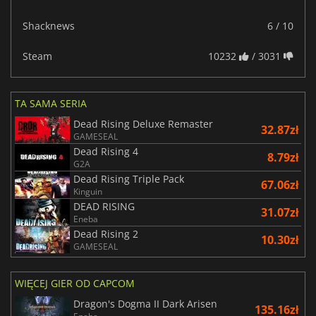
Shacknews
6 / 10
Steam
10232
/ 3031
TA SAMA SERIA
Dead Rising Deluxe Remaster
32.87zł
GAMESEAL
Dead Rising 4
8.79zł
G2A
Dead Rising Triple Pack
67.06zł
Kinguin
DEAD RISING
31.07zł
Eneba
Dead Rising 2
10.30zł
GAMESEAL
WIĘCEJ GIER OD CAPCOM
Dragon's Dogma II Dark Arisen
135.16zł