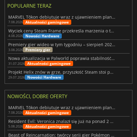
POPULARNE TERAZ
MARVEL Tōkon debiutuje wraz z ujawnieniem planu rozwoju na pierwszy rok
Aktualności gamingowe
7.08.2026
Wyciek ceny Steam Frame przekreśla marzenia o tanim zestawie VR
Nowości Hardware
4.08.2026
Premiery gier wideo w tym tygodniu – sierpień 2026 r. (32. tydzień)
Premiery gier
3.08.2026
Nowa aktualizacja w Palworld poprawia stabilność Sunreach i walk z bossami
Aktualności gamingowe
31.07.2026
Projekt Helix znów w grze, przyszłość Steam stoi pod znakiem zapytania
Nowości Hardware
29.07.2026
NOWOŚCI, DOBRE OFERTY
MARVEL Tōkon debiutuje wraz z ujawnieniem planu rozwoju na pierwszy rok
Aktualności gamingowe
7.08.2026
Resident Evil: Veronica znalazł się już na ponad 2 milionach list życzeń
Aktualności gamingowe
5.08.2026
Beast of Reincarnation: twórcy serii gier Pokémon wkraczają na nową ścieżkę