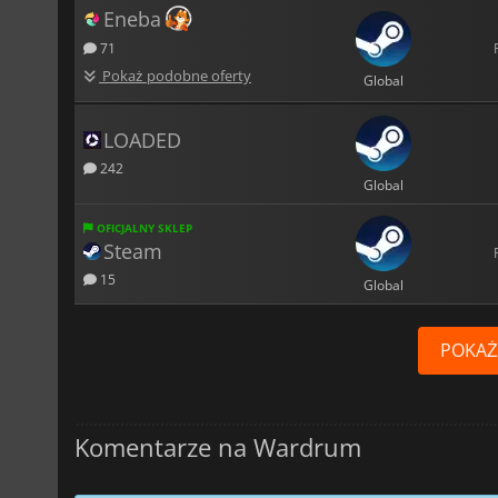
Eneba
71
Pokaż podobne oferty
Global
LOADED
242
Global
OFICJALNY SKLEP
Steam
15
Global
POKAŻ
Komentarze na Wardrum