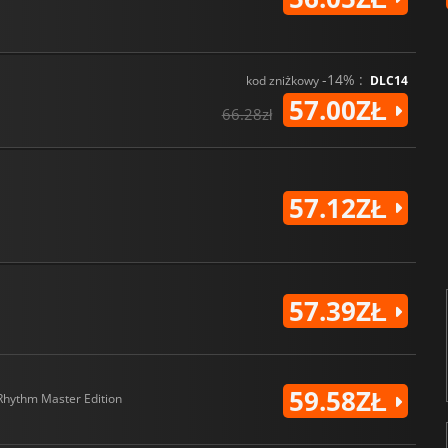
-14% :
kod zniżkowy
DLC14
57.00ZŁ
66.28zł
57.12ZŁ
57.39ZŁ
59.58ZŁ
Rhythm Master Edition