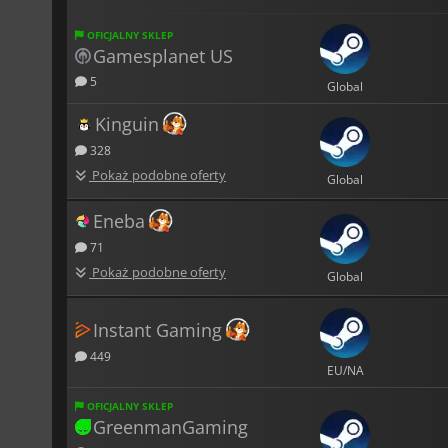
OFICJALNY SKLEP
Gamesplanet US
5
Global
Kinguin
328
Pokaż podobne oferty
Global
Eneba
71
Pokaż podobne oferty
Global
Instant Gaming
449
EU/NA
OFICJALNY SKLEP
GreenmanGaming