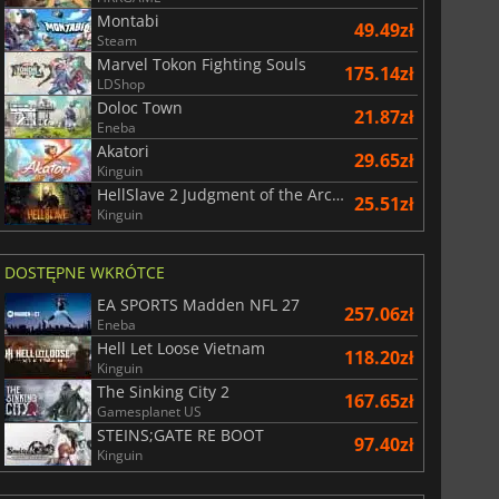
Montabi
49.49zł
Steam
Marvel Tokon Fighting Souls
175.14zł
LDShop
Doloc Town
21.87zł
Eneba
Akatori
29.65zł
Kinguin
HellSlave 2 Judgment of the Archon
25.51zł
Kinguin
DOSTĘPNE WKRÓTCE
EA SPORTS Madden NFL 27
257.06zł
Eneba
Hell Let Loose Vietnam
118.20zł
Kinguin
The Sinking City 2
167.65zł
Gamesplanet US
STEINS;GATE RE BOOT
97.40zł
Kinguin