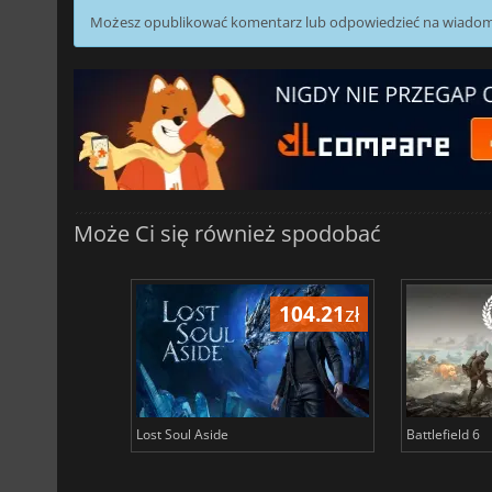
Możesz opublikować komentarz lub odpowiedzieć na wiado
Może Ci się również spodobać
104.21
zł
Lost Soul Aside
Battlefield 6