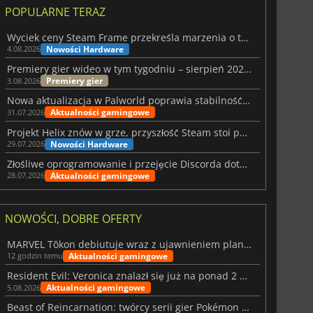
POPULARNE TERAZ
Wyciek ceny Steam Frame przekreśla marzenia o tanim zestawie VR
Nowości Hardware
4.08.2026
Premiery gier wideo w tym tygodniu – sierpień 2026 r. (32. tydzień)
Premiery gier
3.08.2026
Nowa aktualizacja w Palworld poprawia stabilność Sunreach i walk z bossami
Aktualności gamingowe
31.07.2026
Projekt Helix znów w grze, przyszłość Steam stoi pod znakiem zapytania
Nowości Hardware
29.07.2026
Złośliwe oprogramowanie i przejęcie Discorda dotknęły Meccha Chameleon
Aktualności gamingowe
28.07.2026
NOWOŚCI, DOBRE OFERTY
MARVEL Tōkon debiutuje wraz z ujawnieniem planu rozwoju na pierwszy rok
Aktualności gamingowe
12 godzin temu
Resident Evil: Veronica znalazł się już na ponad 2 milionach list życzeń
Aktualności gamingowe
5.08.2026
Beast of Reincarnation: twórcy serii gier Pokémon wkraczają na nową ścieżkę