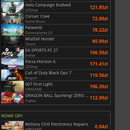
Halo Campaign Evolved
121.85zł
LDShop
Corsair Cove
72.09zł
Game Boost
Palworld
78.22zł
Gamesplanet US
Mistfall Hunter
80.99zł
Steam
EA SPORTS FC 27
196.59zł
Eneba
Forza Horizon 6
171.41zł
LDShop
Call of Duty Black Ops 7
119.56zł
Kinguin
155.19
zł
175.00
zł
007 First Light
196.39zł
HRKGAME
DRAGON BALL Sparking! ZERO Super Limit Breaking NEO
112.99zł
Yuplay
r's Gate 3
Elden Ring
NOWE GRY
ReStory Chill Electronics Repairs
0.04zł
HRKGAME