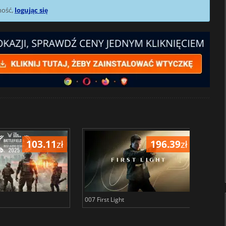
mość,
logując się
103.11
zł
196.39
zł
007 First Light
Baldu