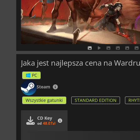
Jaka jest najlepsza cena na Wardr
PC
Steam
Wszystkie gatunki
STANDARD EDITION
RHYT
CD Key
od
48.07zł