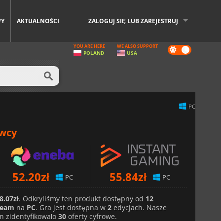
WY
AKTUALNOŚCI
ZALOGUJ SIĘ LUB ZAREJESTRUJ
YOU ARE HERE
WE ALSO SUPPORT
Dark
POLAND
USA
mode
PC
awcy
52.20
zł
55.84
zł
PC
PC
8.07zł
. Odkryliśmy ten produkt dostępny od
12
team
na
PC
. Gra jest dostępna w
2
edycjach. Nasze
n zidentyfikowało
30
oferty cyfrowe.