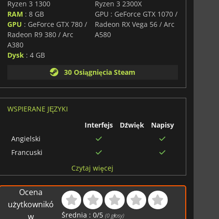
Ryzen 3 1300
Ryzen 3 2300X
RAM
: 8 GB
GPU : GeForce GTX 1070 /
GPU
: GeForce GTX 780 /
Radeon RX Vega 56 / Arc
Radeon R9 380 / Arc
A580
A380
Dysk
: 4 GB
30 Osiągnięcia Steam
WSPIERANE JĘZYKI
Interfejs
Dźwięk
Napisy
Angielski
Francuski
Chiński tradycyjny
Czytaj więcej
Koreański
Ocena
Japoński
użytkownikó
Włoski
Średnia :
0
/
5
w
(
0
głosy)