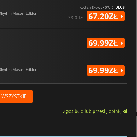
-8% :
kod zniżkowy
DLC8
Rhythm Master Edition
67.20ZŁ
73.04zł
69.99ZŁ
69.99ZŁ
Rhythm Master Edition
 WSZYSTKIE
Zgłoś błąd lub prześlij opinię