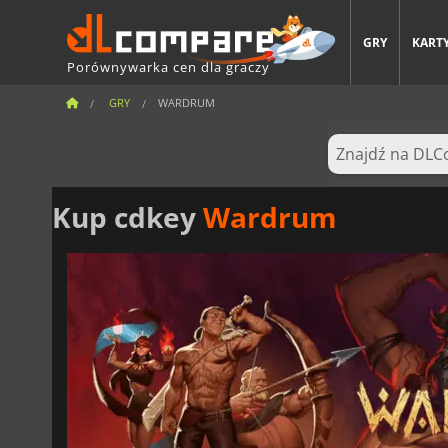
GRY
KARTY
Porównywarka cen dla graczy
GRY
WARDRUM
Kup cdkey
Wardrum