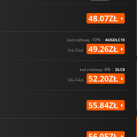
48.07ZŁ
-10% :
kod zniżkowy
AUGDLC10
49.26ZŁ
54.73zł
-8% :
kod zniżkowy
DLC8
52.20ZŁ
56.74zł
55.84ZŁ
56.05ZŁ