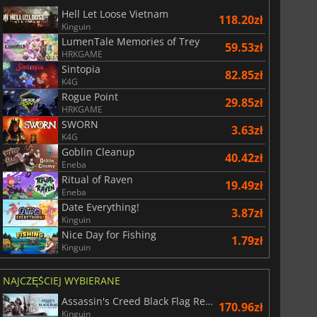
Hell Let Loose Vietnam
118.20zł
Kinguin
LumenTale Memories of Trey
59.53zł
HRKGAME
Sintopia
82.85zł
K4G
Rogue Point
29.85zł
HRKGAME
SWORN
3.63zł
K4G
Goblin Cleanup
40.42zł
Eneba
Ritual of Raven
19.49zł
Eneba
Date Everything!
3.87zł
Kinguin
Nice Day for Fishing
1.79zł
Kinguin
NAJCZĘŚCIEJ WYBIERANE
Assassin's Creed Black Flag Resynced
170.96zł
Kinguin