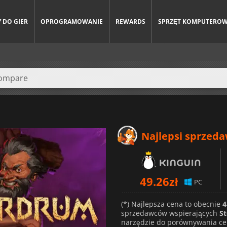
 DO GIER
OPROGRAMOWANIE
REWARDS
SPRZĘT KOMPUTERO
Najlepsi sprzed
49.26
zł
PC
(*) Najlepsza cena to obecnie
4
sprzedawców wspierających
S
narzędzie do porównywania ce