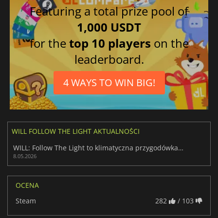
Featuring a total prize pool of
1,000 USDT
for the
top 10 players
on the
leaderboard.
4 WAYS TO WIN BIG!
WILL FOLLOW THE LIGHT AKTUALNOŚCI
WILL: Follow The Light to klimatyczna przygodówka, w którą warto zagrać
8.05.2026
OCENA
Steam
282
/ 103