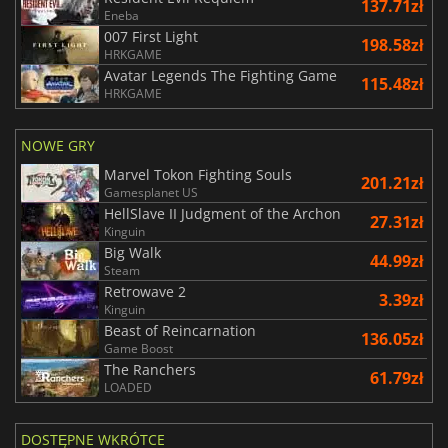
137.71zł
Eneba
007 First Light
198.58zł
HRKGAME
Avatar Legends The Fighting Game
115.48zł
HRKGAME
NOWE GRY
Marvel Tokon Fighting Souls
201.21zł
Gamesplanet US
HellSlave II Judgment of the Archon
27.31zł
Kinguin
Big Walk
44.99zł
Steam
Retrowave 2
3.39zł
Kinguin
Beast of Reincarnation
136.05zł
Game Boost
The Ranchers
61.79zł
LOADED
DOSTĘPNE WKRÓTCE