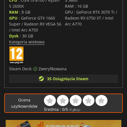
CPU
: Core i3-8100 / Ryzen
5 3600
5 2600X
RAM : 16 GB
RAM
: 8 GB
GPU : GeForce RTX 3070 Ti /
GPU
: GeForce GTX 1660
Radeon RX 6750 XT / Intel
Super / Radeon RX VEGA 56
Arc A770
/ Intel Arc A750
Dysk
: 30 GB
Kategoria wiekowa
Steam Deck:
Zweryfikowana
35 Osiągnięcia Steam
Ocena
użytkowników
Średnia :
0
/
5
(
0
głosy)