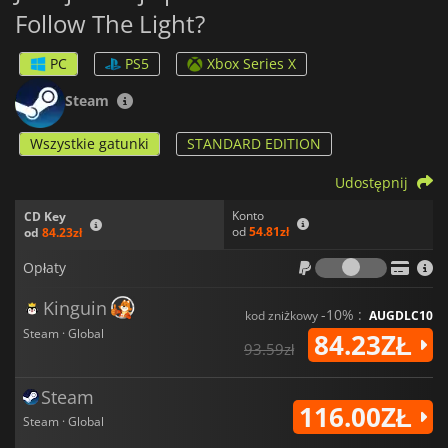
Follow The Light?
PC
PS5
Xbox Series X
Steam
Wszystkie gatunki
STANDARD EDITION
Udostępnij
Konto
CD Key
od
54.81zł
od
84.23zł
Opłaty
Opłaty
Kinguin
-10% :
kod zniżkowy
AUGDLC10
Steam · Global
84.23ZŁ
93.59zł
Steam
116.00ZŁ
Steam · Global