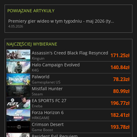
POWIĄZANE ARTYKUŁY
Premiery gier wideo w tym tygodniu - maj 2026 (tydzień 19)
4.05.2026
NAJCZĘŚCIEJ WYBIERANE
Assassin's Creed Black Flag Resynced
171.25zł
Kinguin
Halo Campaign Evolved
140.84zł
K4G
Palworld
78.23zł
Gamesplanet US
Mistfall Hunter
80.99zł
Steam
EA SPORTS FC 27
196.77zł
Eneba
Forza Horizon 6
182.41zł
HRKGAME
Crimson Desert
193.78zł
Game Boost
Resident Evil Requiem