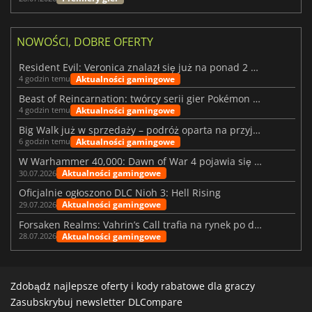
NOWOŚCI, DOBRE OFERTY
Resident Evil: Veronica znalazł się już na ponad 2 milionach list życzeń
Aktualności gamingowe
4 godzin temu
Beast of Reincarnation: twórcy serii gier Pokémon wkraczają na nową ścieżkę
Aktualności gamingowe
4 godzin temu
Big Walk już w sprzedaży – podróż oparta na przyjaźni
Aktualności gamingowe
6 godzin temu
W Warhammer 40,000: Dawn of War 4 pojawia się frakcja Nekronów
Aktualności gamingowe
30.07.2026
Oficjalnie ogłoszono DLC Nioh 3: Hell Rising
Aktualności gamingowe
29.07.2026
Forsaken Realms: Vahrin’s Call trafia na rynek po dziesięciu latach prac
Aktualności gamingowe
28.07.2026
Zdobądź najlepsze oferty i kody rabatowe dla graczy
Zasubskrybuj newsletter DLCompare