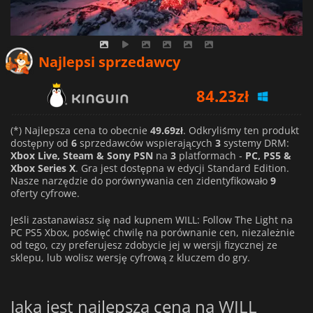
Najlepsi sprzedawcy
84.23
zł
85.73
zł
(*) Najlepsza cena to obecnie
49.69zł
. Odkryliśmy ten produkt
dostępny od
6
sprzedawców wspierających
3
systemy DRM:
91.02
zł
Xbox Live, Steam & Sony PSN
na
3
platformach -
PC, PS5 &
Xbox Series X
. Gra jest dostępna w edycji Standard Edition.
Nasze narzędzie do porównywania cen zidentyfikowało
9
oferty cyfrowe.
Jeśli zastanawiasz się nad kupnem WILL: Follow The Light na
PC PS5 Xbox, poświęć chwilę na porównanie cen, niezależnie
od tego, czy preferujesz zdobycie jej w wersji fizycznej ze
sklepu, lub wolisz wersję cyfrową z kluczem do gry.
Jaka jest najlepsza cena na WILL