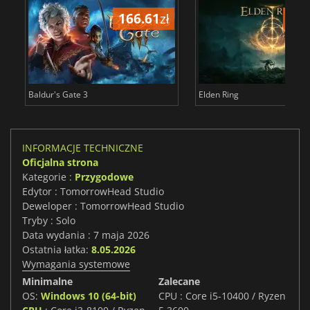
166.61
zł
175
Baldur's Gate 3
Elden Ring
INFORMACJE TECHNICZNE
Oficjalna strona
Kategorie :
Przygodowe
Edytor : TomorrowHead Studio
Deweloper : TomorrowHead Studio
Tryby : Solo
Data wydania : 7 maja 2026
Ostatnia łatka:
8.05.2026
Wymagania systemowe
Minimalne
Zalecane
OS:
Windows 10 (64-bit)
CPU : Core i5-10400 / Ryzen