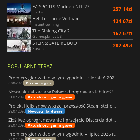
EA SPORTS Madden NFL 27
257.14zł
Eneba
Hell Let Loose Vietnam
124.67zł
Instant Gaming
The Sinking City 2
167.67zł
Gamesplanet US
STEINS;GATE RE BOOT
202.49zł
Steam
POPULARNE TERAZ
Premiery gier wideo w tym tygodniu – sierpień 2026 r. (32. tydzień)
Premiery gier
3.08.2026
Nowa aktualizacja w Palworld poprawia stabilność Sunreach i walk z bossami
Aktualności gamingowe
31.07.2026
Projekt Helix znów w grze, przyszłość Steam stoi pod znakiem zapytania
Nowości Hardware
29.07.2026
Złośliwe oprogramowanie i przejęcie Discorda dotknęły Meccha Chameleon
Aktualności gamingowe
28.07.2026
Premiery gier wideo w tym tygodniu – lipiec 2026 r. (tydzień 31)
Premiery gier
28.07.2026