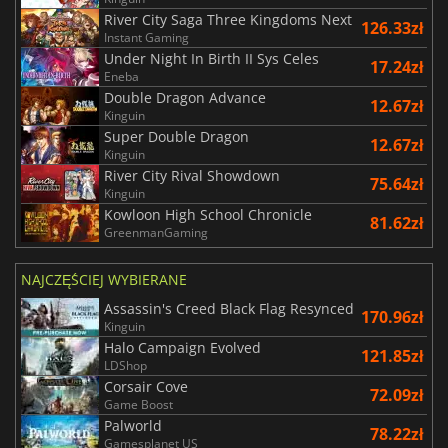
River City Saga Three Kingdoms Next
126.33zł
Instant Gaming
Under Night In Birth II Sys Celes
17.24zł
Eneba
Double Dragon Advance
12.67zł
Kinguin
Super Double Dragon
12.67zł
Kinguin
River City Rival Showdown
75.64zł
Kinguin
Kowloon High School Chronicle
81.62zł
GreenmanGaming
NAJCZĘŚCIEJ WYBIERANE
Assassin's Creed Black Flag Resynced
170.96zł
Kinguin
Halo Campaign Evolved
121.85zł
LDShop
Corsair Cove
72.09zł
Game Boost
Palworld
78.22zł
Gamesplanet US