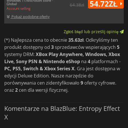
Windows 11/Microsoft store ·
54.72ZŁ
Global
64.38zł
Account selling
Pokaż podobne oferty
Zgłoś błąd lub prześlij opinię
(*) Najlepsza cena to obecnie
35.63zł
. Odkryliśmy ten
produkt dostępny od
3
sprzedawców wspierających
5
systemy DRM:
XBox Play Anywhere, Windows, Xbox
Live, Sony PSN & Nintendo eShop
na
4
platformach -
PC, PS5, Switch & Xbox Series X
. Gra jest dostępna w
edycji Deluxe Edition. Nasze narzędzie do
porównywania cen zidentyfikowało
9
oferty cyfrowe.
oraz
2
cen dla wersji fizycznej.
Komentarze na BlazBlue: Entropy Effect
X