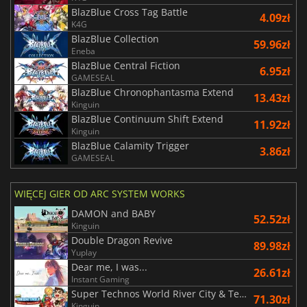
BlazBlue Cross Tag Battle
4.09zł
K4G
BlazBlue Collection
59.96zł
Eneba
BlazBlue Central Fiction
6.95zł
GAMESEAL
BlazBlue Chronophantasma Extend
13.43zł
Kinguin
BlazBlue Continuum Shift Extend
11.92zł
Kinguin
BlazBlue Calamity Trigger
3.86zł
GAMESEAL
WIĘCEJ GIER OD ARC SYSTEM WORKS
DAMON and BABY
52.52zł
Kinguin
Double Dragon Revive
89.98zł
Yuplay
Dear me, I was...
26.61zł
Instant Gaming
Super Technos World River City & Technos Arcade Classics
71.30zł
Kinguin