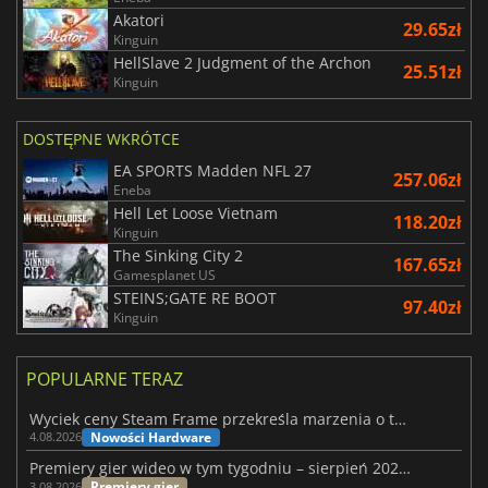
Akatori
29.65zł
Kinguin
HellSlave 2 Judgment of the Archon
25.51zł
Kinguin
DOSTĘPNE WKRÓTCE
EA SPORTS Madden NFL 27
257.06zł
Eneba
Hell Let Loose Vietnam
118.20zł
Kinguin
The Sinking City 2
167.65zł
Gamesplanet US
STEINS;GATE RE BOOT
97.40zł
Kinguin
POPULARNE TERAZ
Wyciek ceny Steam Frame przekreśla marzenia o tanim zestawie VR
Nowości Hardware
4.08.2026
Premiery gier wideo w tym tygodniu – sierpień 2026 r. (32. tydzień)
Premiery gier
3.08.2026