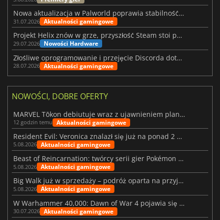
Nowa aktualizacja w Palworld poprawia stabilność Sunreach i walk z bossami
Aktualności gamingowe
31.07.2026
Projekt Helix znów w grze, przyszłość Steam stoi pod znakiem zapytania
Nowości Hardware
29.07.2026
Złośliwe oprogramowanie i przejęcie Discorda dotknęły Meccha Chameleon
Aktualności gamingowe
28.07.2026
NOWOŚCI, DOBRE OFERTY
MARVEL Tōkon debiutuje wraz z ujawnieniem planu rozwoju na pierwszy rok
Aktualności gamingowe
12 godzin temu
Resident Evil: Veronica znalazł się już na ponad 2 milionach list życzeń
Aktualności gamingowe
5.08.2026
Beast of Reincarnation: twórcy serii gier Pokémon wkraczają na nową ścieżkę
Aktualności gamingowe
5.08.2026
Big Walk już w sprzedaży – podróż oparta na przyjaźni
Aktualności gamingowe
5.08.2026
W Warhammer 40,000: Dawn of War 4 pojawia się frakcja Nekronów
Aktualności gamingowe
30.07.2026