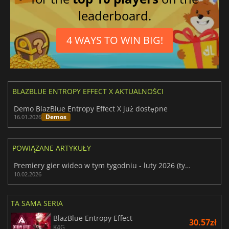
leaderboard.
4 WAYS TO WIN BIG!
BLAZBLUE ENTROPY EFFECT X AKTUALNOŚCI
Demo BlazBlue Entropy Effect X już dostępne
Demos
16.01.2026
POWIĄZANE ARTYKUŁY
Premiery gier wideo w tym tygodniu - luty 2026 (tydzień 7)
10.02.2026
TA SAMA SERIA
BlazBlue Entropy Effect
30.57zł
K4G