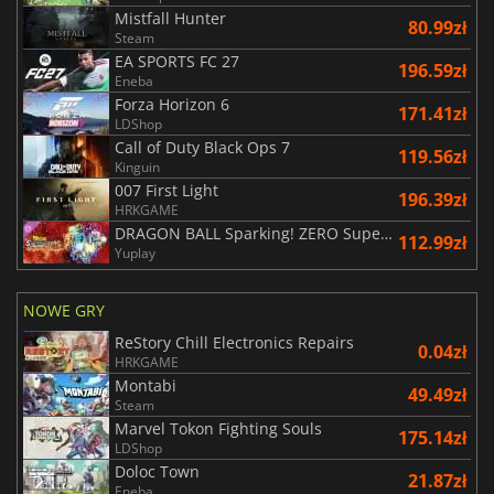
Mistfall Hunter
80.99zł
Steam
EA SPORTS FC 27
196.59zł
Eneba
Forza Horizon 6
171.41zł
LDShop
Call of Duty Black Ops 7
119.56zł
Kinguin
007 First Light
196.39zł
HRKGAME
DRAGON BALL Sparking! ZERO Super Limit Breaking NEO
112.99zł
Yuplay
NOWE GRY
ReStory Chill Electronics Repairs
0.04zł
HRKGAME
Montabi
49.49zł
Steam
Marvel Tokon Fighting Souls
175.14zł
LDShop
Doloc Town
21.87zł
Eneba