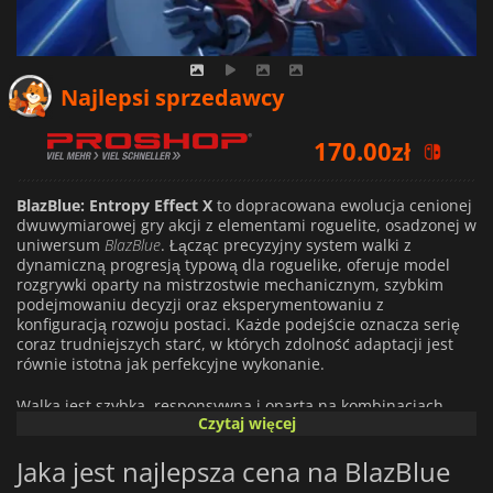
Najlepsi sprzedawcy
170.00
zł
BlazBlue: Entropy Effect X
to dopracowana ewolucja cenionej
dwuwymiarowej gry akcji z elementami roguelite, osadzonej w
uniwersum
BlazBlue
. Łącząc precyzyjny system walki z
dynamiczną progresją typową dla roguelike, oferuje model
rozgrywki oparty na mistrzostwie mechanicznym, szybkim
podejmowaniu decyzji oraz eksperymentowaniu z
konfiguracją rozwoju postaci. Każde podejście oznacza serię
coraz trudniejszych starć, w których zdolność adaptacji jest
równie istotna jak perfekcyjne wykonanie.
Walka jest szybka, responsywna i oparta na kombinacjach
Czytaj więcej
ciosów, zachowując techniczne DNA serii BlazBlue, a
jednocześnie przenosząc je do struktury jednoosobowej gry
Jaka jest najlepsza cena na BlazBlue
akcji. Zróżnicowana lista bohaterów, z których każdy
dysponuje unikalnym zestawem ruchów, właściwościami