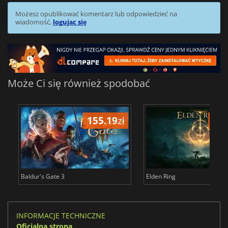
Możesz opublikować komentarz lub odpowiedzieć na
wiadomość,
logując się
Może Ci się również spodobać
155.19
zł
175
Baldur's Gate 3
Elden Ring
INFORMACJE TECHNICZNE
Oficjalna strona