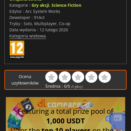
Kategorie :
Gry akcji
,
Science Fiction
Edytor : Arc System Works
Deweloper : 91Act
Tryby : Solo, Multiplayer, Co-op
Data wydania : 12 lutego 2026
Kategoria wiekowa
Ocena
użytkowników
Średnia :
0
/
5
(
0
głosy)
Featuring a total prize pool of
1,000 USDT
for the
top 10 players
on the