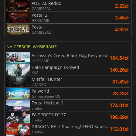
POSTAL Redux
2.22zł
GAMESEAL
Postal 2
2.46zł
HRKGAME
Postal
4.92zł
GAMESEAL
NAJCZĘŚCIEJ WYBIERANE
Assassin's Creed Black Flag Resynced
164.54zł
HRKGAME
Halo Campaign Evolved
140.26zł
K4G
Mistfall Hunter
87.49zł
LOADED
Palworld
78.18zł
Gamesplanet US
Forza Horizon 6
174.01zł
Eneba
EA SPORTS FC 27
196.69zł
Eneba
DRAGON BALL Sparking! ZERO Super Limit Breaking NEO
113.01zł
Yuplay