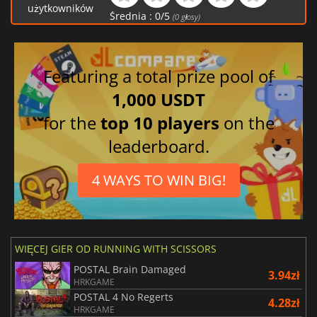
użytkowników
Średnia :
0
/
5
(
0
głosy)
Featuring a total prize pool of
1,000 USDT
for the
top 10 players
on the
leaderboard.
4 WAYS TO WIN BIG!
WIĘCEJ GIER OD RUNNING WITH SCISSORS
POSTAL Brain Damaged
3.94zł
HRKGAME
POSTAL 4 No Regerts
4.28zł
HRKGAME