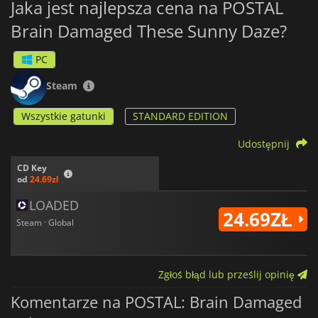
Jaka jest najlepsza cena na POSTAL
Brain Damaged These Sunny Daze?
PC
Steam
Wszystkie gatunki
STANDARD EDITION
Udostępnij
CD Key
od
24.69zł
LOADED
24.69ZŁ
Steam · Global
Zgłoś błąd lub prześlij opinię
Komentarze na POSTAL: Brain Damaged