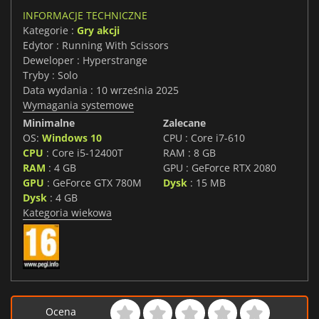
INFORMACJE TECHNICZNE
Kategorie :
Gry akcji
Edytor : Running With Scissors
Deweloper : Hyperstrange
Tryby : Solo
Data wydania : 10 września 2025
Wymagania systemowe
Minimalne
Zalecane
OS:
Windows 10
CPU : Core i7-610
CPU
: Core i5-12400T
RAM : 8 GB
RAM
: 4 GB
GPU : GeForce RTX 2080
GPU
: GeForce GTX 780M
Dysk
: 15 MB
Dysk
: 4 GB
Kategoria wiekowa
Ocena