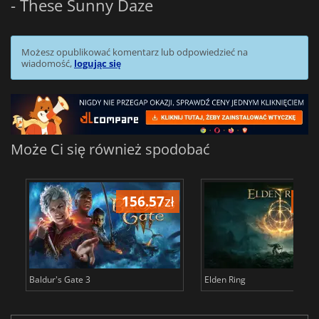
- These Sunny Daze
Możesz opublikować komentarz lub odpowiedzieć na
wiadomość,
logując się
Może Ci się również spodobać
156.57
zł
175
Baldur's Gate 3
Elden Ring