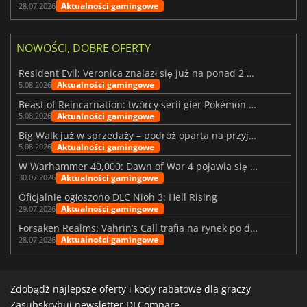
Aktualności gamingowe
28.07.2026
NOWOŚCI, DOBRE OFERTY
Resident Evil: Veronica znalazł się już na ponad 2 milionach list życzeń
Aktualności gamingowe
5.08.2026
Beast of Reincarnation: twórcy serii gier Pokémon wkraczają na nową ścieżkę
Aktualności gamingowe
5.08.2026
Big Walk już w sprzedaży – podróż oparta na przyjaźni
Aktualności gamingowe
5.08.2026
W Warhammer 40,000: Dawn of War 4 pojawia się frakcja Nekronów
Aktualności gamingowe
30.07.2026
Oficjalnie ogłoszono DLC Nioh 3: Hell Rising
Aktualności gamingowe
29.07.2026
Forsaken Realms: Vahrin’s Call trafia na rynek po dziesięciu latach prac
Aktualności gamingowe
28.07.2026
Zdobądź najlepsze oferty i kody rabatowe dla graczy
Zasubskrybuj newsletter DLCompare