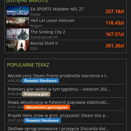
DOSTĘPNE WKRÓTCE
EA SPORTS Madden NFL 27
257.18zł
Eneba
Hell Let Loose Vietnam
118.43zł
Kinguin
The Sinking City 2
167.57zł
Gamesplanet US
Mortal Shell II
261.26zł
G2A
POPULARNE TERAZ
Wyciek ceny Steam Frame przekreśla marzenia o tanim zestawie VR
Nowości Hardware
4.08.2026
Premiery gier wideo w tym tygodniu – sierpień 2026 r. (32. tydzień)
Premiery gier
3.08.2026
Nowa aktualizacja w Palworld poprawia stabilność Sunreach i walk z bossami
Aktualności gamingowe
31.07.2026
Projekt Helix znów w grze, przyszłość Steam stoi pod znakiem zapytania
Nowości Hardware
29.07.2026
Złośliwe oprogramowanie i przejęcie Discorda dotknęły Meccha Chameleon