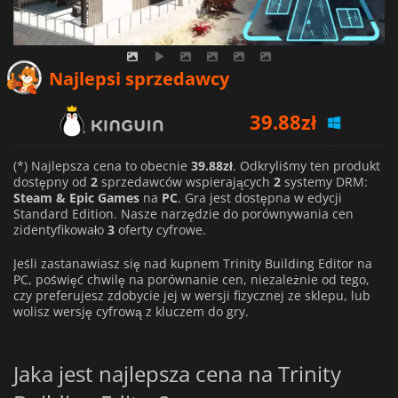
Najlepsi sprzedawcy
39.88
zł
138.99
zł
(*) Najlepsza cena to obecnie
39.88zł
. Odkryliśmy ten produkt
dostępny od
2
sprzedawców wspierających
2
systemy DRM:
Steam & Epic Games
na
PC
. Gra jest dostępna w edycji
Standard Edition. Nasze narzędzie do porównywania cen
zidentyfikowało
3
oferty cyfrowe.
Jeśli zastanawiasz się nad kupnem Trinity Building Editor na
PC, poświęć chwilę na porównanie cen, niezależnie od tego,
czy preferujesz zdobycie jej w wersji fizycznej ze sklepu, lub
wolisz wersję cyfrową z kluczem do gry.
Jaka jest najlepsza cena na Trinity