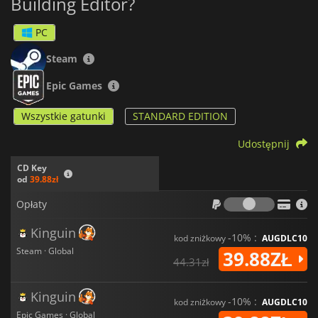
Building Editor?
PC
Steam
Epic Games
Wszystkie gatunki
STANDARD EDITION
Udostępnij
CD Key
od
39.88zł
Opłaty
Opłaty
Kinguin
-10% :
kod zniżkowy
AUGDLC10
Steam · Global
39.88ZŁ
44.31zł
Kinguin
-10% :
kod zniżkowy
AUGDLC10
Epic Games · Global