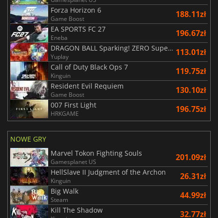
Forza Horizon 6
188.11zł
Game Boost
EA SPORTS FC 27
196.67zł
Eneba
DRAGON BALL Sparking! ZERO Super Limit Breaking NEO
113.01zł
Yuplay
Call of Duty Black Ops 7
119.75zł
Kinguin
Resident Evil Requiem
130.10zł
Game Boost
007 First Light
196.75zł
HRKGAME
NOWE GRY
Marvel Tokon Fighting Souls
201.09zł
Gamesplanet US
HellSlave II Judgment of the Archon
26.31zł
Kinguin
Big Walk
44.99zł
Steam
Kill The Shadow
32.77zł