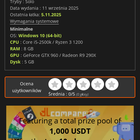
Tryby : Solo
Data wydania : 11 września 2025
Ostatnia łatka:
5.11.2025
Wymagania systemowe
Minimalne
OS:
Windows 10 (64-bit)
CPU
: Core i5-2500k / Ryzen 3 1200
RAM
: 8 GB
GPU
: GeForce GTX 960 / Radeon R9 290X
Dysk
: 5 GB
Ocena
użytkowników
Średnia :
0
/
5
(
0
głosy)
Featuring a total prize pool of
1,000 USDT