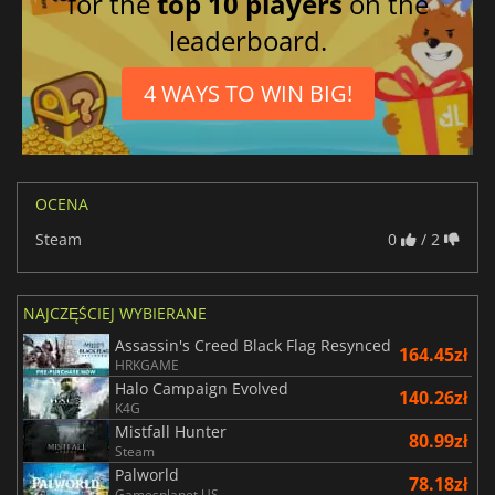
for the
top 10 players
on the
leaderboard.
4 WAYS TO WIN BIG!
OCENA
Steam
0
/ 2
NAJCZĘŚCIEJ WYBIERANE
Assassin's Creed Black Flag Resynced
164.45zł
HRKGAME
Halo Campaign Evolved
140.26zł
K4G
Mistfall Hunter
80.99zł
Steam
Palworld
78.18zł
Gamesplanet US