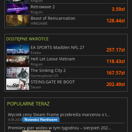
Kinguin
Retrowave 2
3.59zł
Kinguin
Beast of Reincarnation
128.44zł
HRKGAME
DOSTĘPNE WKRÓTCE
EA SPORTS Madden NFL 27
257.17zł
Eneba
Hell Let Loose Vietnam
118.43zł
Kinguin
The Sinking City 2
167.57zł
Gamesplanet US
STEINS;GATE RE BOOT
202.49zł
Steam
POPULARNE TERAZ
Wyciek ceny Steam Frame przekreśla marzenia o tanim zestawie VR
Nowości Hardware
4.08.2026
Premiery gier wideo w tym tygodniu – sierpień 2026 r. (32. tydzień)