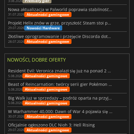
Premiery gier
3.08.2026
Nowa aktualizacja w Palworld poprawia stabilność Sunreach i walk z bossami
Aktualności gamingowe
31.07.2026
Projekt Helix znów w grze, przyszłość Steam stoi pod znakiem zapytania
Nowości Hardware
29.07.2026
Złośliwe oprogramowanie i przejęcie Discorda dotknęły Meccha Chameleon
Aktualności gamingowe
28.07.2026
NOWOŚCI, DOBRE OFERTY
Resident Evil: Veronica znalazł się już na ponad 2 milionach list życzeń
Aktualności gamingowe
5.08.2026
Beast of Reincarnation: twórcy serii gier Pokémon wkraczają na nową ścieżkę
Aktualności gamingowe
5.08.2026
Big Walk już w sprzedaży – podróż oparta na przyjaźni
Aktualności gamingowe
5.08.2026
W Warhammer 40,000: Dawn of War 4 pojawia się frakcja Nekronów
Aktualności gamingowe
30.07.2026
Oficjalnie ogłoszono DLC Nioh 3: Hell Rising
Aktualności gamingowe
29.07.2026