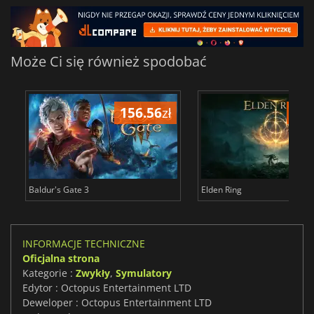
Może Ci się również spodobać
156.56
zł
175
Baldur's Gate 3
Elden Ring
INFORMACJE TECHNICZNE
Oficjalna strona
Kategorie :
Zwykły
,
Symulatory
Edytor : Octopus Entertainment LTD
Deweloper : Octopus Entertainment LTD