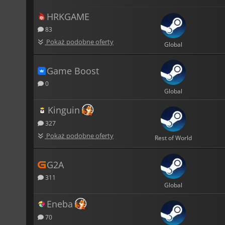
HRKGAME
83
Pokaż podobne oferty
Global
Game Boost
0
Global
Kinguin
327
Pokaż podobne oferty
Rest of World
G2A
311
Global
Eneba
70