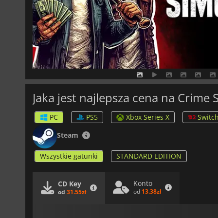
Jaka jest najlepsza cena na Crime 
PC
PS5
Xbox Series X
Switch
Steam
Wszystkie gatunki
STANDARD EDITION
Konto
CD Key
od
13.38zł
od
31.55zł