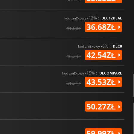
-12% :
kod zniżkowy
DLC12DEAL
36.68ZŁ
41.68zł
-8% :
kod zniżkowy
DLC8
42.54ZŁ
46.24zł
-15% :
kod zniżkowy
DLCOMPARE
43.53ZŁ
51.21zł
50.27ZŁ
59.99ZŁ