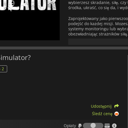
wybierzesz skradanie, siłę, czy 
środka, ukraść, co się da, i wyd
Zaprojektowany jako pierwszo
podejść do każdej misji. Możes
systemy monitoringu lub wybrać
obezwładniając strażników siłą.
wytrychy, drony, skanery, paral
wysokiej klasy ochronę i wykon
Gra obsługuje zarówno rozgryw
Simulator?
czterech graczy, umożliwiają
wykonywanie zadań. Każda mis
 2
szczegółowych środowiskach, 
po tętniące życiem stacje tran
konfiguracje zabezpieczeń i m
Crime Simulator
posiada równi
budując swoją reputację, będzi
kupić lepszy sprzęt i odblokow
Udostępnij
sięgają od ulepszeń lockpicki
technologicznie hacki, które bl
Śledź cenę
w trakcie misji.
Opłaty
Opłaty