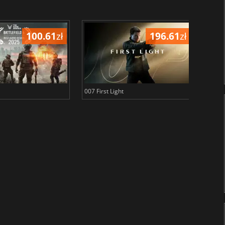
100.61
zł
196.61
zł
007 First Light
Baldu