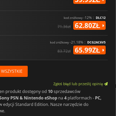
-12% :
kod zniżkowy
DLC12
62.80ZŁ
71.36zł
-21.18% :
kod zniżkowy
DCG2AC6V5
65.99ZŁ
83.72zł
 WSZYSTKIE
Zgłoś błąd lub prześlij opinię
 ten produkt dostępny od
10
sprzedawców
 Sony PSN & Nintendo eShop
na
4
platformach -
PC,
 w edycji Standard Edition. Nasze narzędzie do
we.