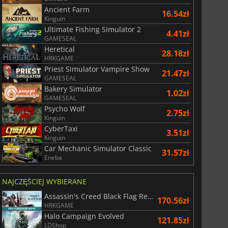
Ancient Farm
16.54zł
Kinguin
Ultimate Fishing Simulator 2
4.41zł
GAMESEAL
Heretical
28.18zł
HRKGAME
Priest Simulator Vampire Show
21.47zł
GAMESEAL
Bakery Simulator
1.02zł
GAMESEAL
Psycho Wolf
2.75zł
Kinguin
CyberTaxi
3.51zł
Kinguin
Car Mechanic Simulator Classic
31.57zł
Eneba
NAJCZĘŚCIEJ WYBIERANE
Assassin's Creed Black Flag Resynced
170.56zł
HRKGAME
Halo Campaign Evolved
121.85zł
LDShop