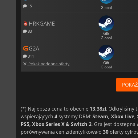
15
Global
HRKGAME
83
Gift
Global
G2A
311
Gift
Pokaż podobne oferty
Global
POKAŻ
(*) Najlepsza cena to obecnie
13.38zł
. Odkryliśmy
wspierających
4
systemy DRM:
Steam, Xbox Live,
PS5, Xbox Series X & Switch 2
. Gra jest dostępna
porównywania cen zidentyfikowało
30
oferty cyfro