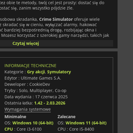
też obie te metody, twój cel jest prosty: dostać się do
ostać się, zanim wszystko pójdzie źle.
osobowa skradanka,
Crime Simulator
oferuje wiele
z skradać się w cieniu, wyłączać alarmy, hakować
 bardziej bezpośrednią drogę, rozbijając okna i
 Możesz korzystać z szerokiej gamy narzędzi, takich jak
izatory, a nawet gaz usypiający, aby przechytrzyć
Czytaj więcej
ywać coraz bardziej ryzykowne zadania.
kę solową, jak i kooperację online dla maksymalnie
c koordynowanie napadów ze znajomymi lub samodzielne
INFORMACJE TECHNICZNE
ja rozgrywa się w zróżnicowanych, bardzo
Kategorie :
Gry akcji
,
Symulatory
od luksusowych rezydencji i domów na przedmieściach
Edytor : Ultimate Games S.A.
zytowe. Każda lokalizacja oferuje nowe wyzwania,
ożliwości kreatywnych włamań.
Deweloper : CookieDev
Tryby : Solo, Multiplayer, Co-op
eż rozbudowany system progresji. Wykonując misje i
Data wydania : 17 czerwca 2025
esz zarabiać pieniądze, aby ulepszyć swoją kryjówkę,
Ostatnia łatka:
1.42 - 2.03.2026
ać ponad 15 umiejętności przestępczych. Umiejętności te
Wymagania systemowe
ngu i cichego poruszania się po zaawansowane
okują reakcję policji lub automatycznie naprawiają sprzęt
Minimalne
Zalecane
OS:
Windows 10 (64-bit)
OS:
Windows 11 (64-bit)
CPU
: Core i3-6100
CPU : Core i5-8400