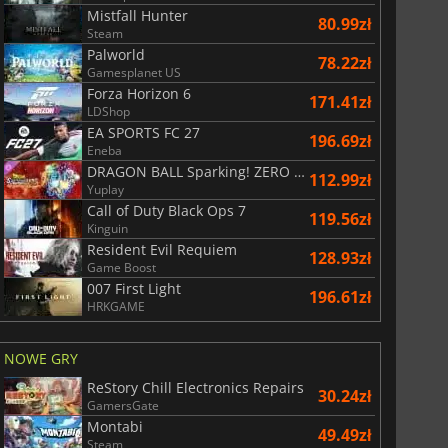
Mistfall Hunter
80.99zł
Steam
Palworld
78.22zł
Gamesplanet US
Forza Horizon 6
171.41zł
LDShop
EA SPORTS FC 27
196.69zł
Eneba
DRAGON BALL Sparking! ZERO Super Limit Breaking NEO
112.99zł
Yuplay
Call of Duty Black Ops 7
119.56zł
Kinguin
Resident Evil Requiem
128.93zł
Game Boost
007 First Light
196.61zł
HRKGAME
NOWE GRY
ReStory Chill Electronics Repairs
30.24zł
GamersGate
Montabi
49.49zł
Steam