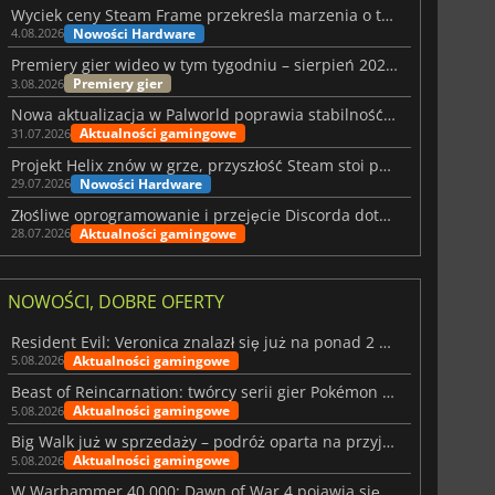
Wyciek ceny Steam Frame przekreśla marzenia o tanim zestawie VR
Nowości Hardware
4.08.2026
Premiery gier wideo w tym tygodniu – sierpień 2026 r. (32. tydzień)
Premiery gier
3.08.2026
Nowa aktualizacja w Palworld poprawia stabilność Sunreach i walk z bossami
Aktualności gamingowe
31.07.2026
Projekt Helix znów w grze, przyszłość Steam stoi pod znakiem zapytania
Nowości Hardware
29.07.2026
Złośliwe oprogramowanie i przejęcie Discorda dotknęły Meccha Chameleon
Aktualności gamingowe
28.07.2026
NOWOŚCI, DOBRE OFERTY
Resident Evil: Veronica znalazł się już na ponad 2 milionach list życzeń
Aktualności gamingowe
5.08.2026
Beast of Reincarnation: twórcy serii gier Pokémon wkraczają na nową ścieżkę
Aktualności gamingowe
5.08.2026
Big Walk już w sprzedaży – podróż oparta na przyjaźni
Aktualności gamingowe
5.08.2026
W Warhammer 40,000: Dawn of War 4 pojawia się frakcja Nekronów