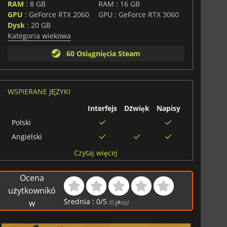
yczną i wciągającą rozgrywkę, która nagradza
RAM
: 8 GB
RAM : 16 GB
improwizację. Dzięki rosnącemu zestawowi narzędzi,
GPU
: GeForce RTX 2060
GPU : GeForce RTX 3060
tarzalnym misjom, gra oferuje świeże spojrzenie na
Dysk
: 20 GB
arówno dla samotnych taktyków, jak i kooperacyjnych
Kategoria wiekowa
60 Osiągnięcia Steam
WSPIERANE JĘZYKI
Interfejs
Dźwięk
Napisy
Polski
Angielski
Niemiecki
Czytaj więcej
Wietnamski
Ocena
Japoński
użytkownikó
Hiszpański
Średnia :
0
/
5
w
(
0
głosy)
Brazylijski
portugalski