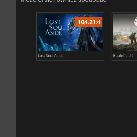
104.21
zł
Lost Soul Aside
Battlefield 6