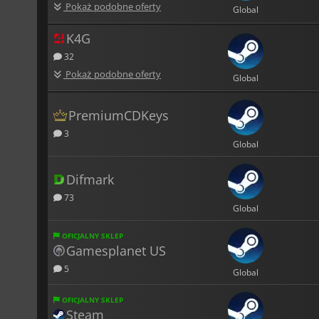
Pokaż podobne oferty
Global
K4G
32
Pokaż podobne oferty
Global
PremiumCDKeys
3
Global
Difmark
73
Global
OFICJALNY SKLEP
Gamesplanet US
5
Global
OFICJALNY SKLEP
Steam