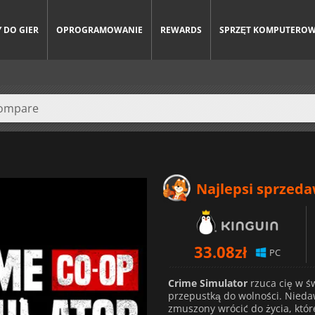
 DO GIER
OPROGRAMOWANIE
REWARDS
SPRZĘT KOMPUTERO
Najlepsi sprzed
33.08
zł
PC
Crime Simulator
rzuca cię w ś
przepustką do wolności. Niedaw
zmuszony wrócić do życia, któr