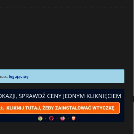
mość,
logując się