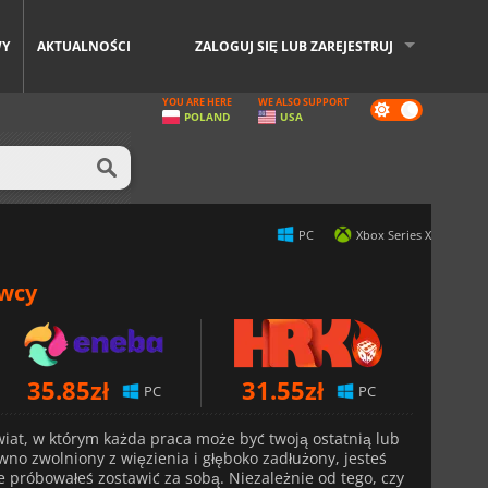
WY
AKTUALNOŚCI
ZALOGUJ SIĘ LUB ZAREJESTRUJ
YOU ARE HERE
WE ALSO SUPPORT
Dark
POLAND
USA
mode
PC
Xbox Series X
awcy
35.85
zł
31.55
zł
PC
PC
wiat, w którym każda praca może być twoją ostatnią lub
no zwolniony z więzienia i głęboko zadłużony, jesteś
e próbowałeś zostawić za sobą. Niezależnie od tego, czy