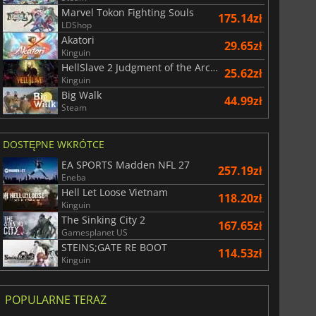
Marvel Tokon Fighting Souls
175.14zł
LDShop
Akatori
29.65zł
156.34
zł
175.00
zł
Kinguin
HellSlave 2 Judgment of the Archon
25.62zł
Kinguin
Big Walk
44.99zł
Steam
r's Gate 3
Elden Ring
DOSTĘPNE WKRÓTCE
EA SPORTS Madden NFL 27
257.19zł
Eneba
Hell Let Loose Vietnam
118.20zł
Kinguin
The Sinking City 2
167.65zł
Gamesplanet US
STEINS;GATE RE BOOT
114.53zł
Kinguin
POPULARNE TERAZ