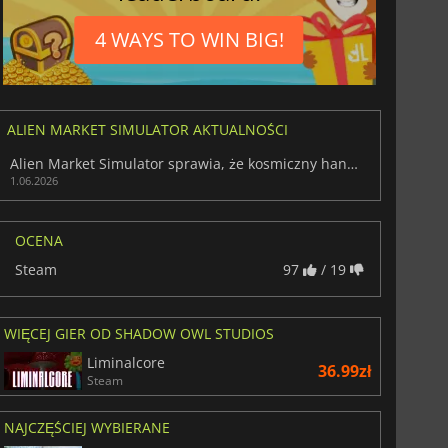
4 WAYS TO WIN BIG!
ALIEN MARKET SIMULATOR AKTUALNOŚCI
Alien Market Simulator sprawia, że kosmiczny handel detaliczny wciąga
1.06.2026
OCENA
Steam
97
/ 19
WIĘCEJ GIER OD SHADOW OWL STUDIOS
Liminalcore
36.99zł
Steam
NAJCZĘŚCIEJ WYBIERANE
29.05
zł
66.55
zł