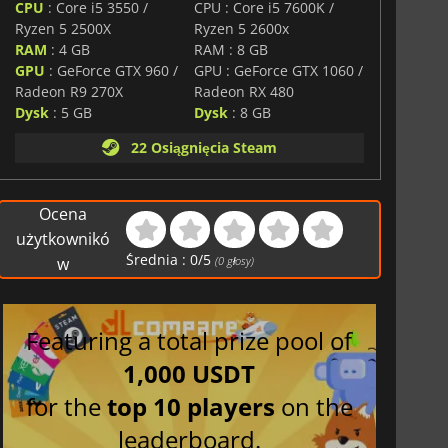
CPU
: Core i5 3550 /
CPU : Core i5 7600K /
Ryzen 5 2500X
Ryzen 5 2600x
RAM
: 4 GB
RAM : 8 GB
GPU
: GeForce GTX 960 /
GPU : GeForce GTX 1060 /
Radeon R9 270X
Radeon RX 480
Dysk
: 5 GB
Dysk
: 8 GB
22 Osiągnięcia Steam
Ocena
użytkownikó
Średnia :
0
/
5
w
(
0
głosy)
Featuring a total prize pool of
1,000 USDT
for the
top 10 players
on the
leaderboard.