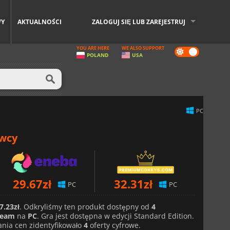
WY
AKTUALNOŚCI
ZALOGUJ SIĘ LUB ZAREJESTRUJ
YOU ARE HERE
WE ALSO SUPPORT
Dark
POLAND
USA
mode
PC
awcy
29.67
zł
32.31
zł
PC
PC
7.23zł
. Odkryliśmy ten produkt dostępny od
4
team
na
PC
. Gra jest dostępna w edycji Standard Edition.
nia cen zidentyfikowało
4
oferty cyfrowe.