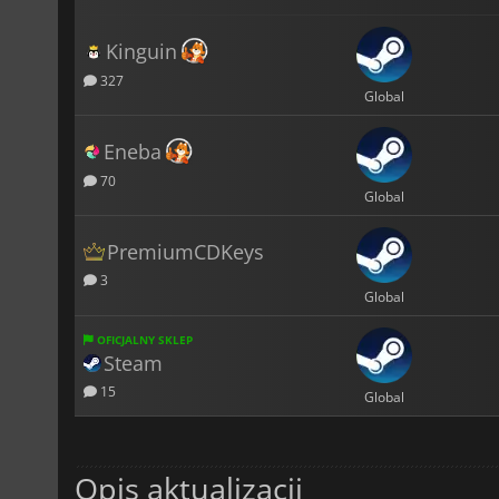
Kinguin
327
Global
Eneba
70
Global
PremiumCDKeys
3
Global
OFICJALNY SKLEP
Steam
15
Global
Opis aktualizacji