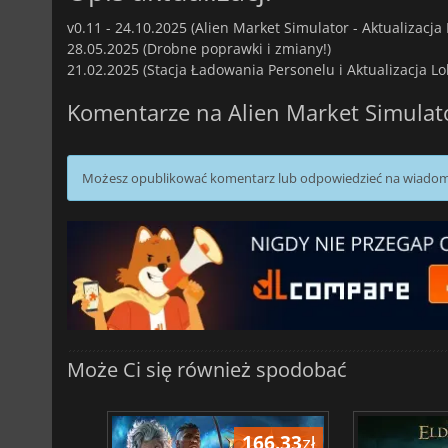
v0.11 -
24.10.2025 (Alien Market Simulator - Aktualizacja
28.05.2025 (Drobne poprawki i zmiany!)
21.02.2025 (Stacja Ładowania Personelu i Aktualizacja Loka
Komentarze na Alien Market Simulat
Możesz opublikować komentarz lub odpowiedzieć na wiado
Może Ci się również spodobać
198.40
zł
166.33
zł