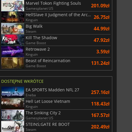
Marvel Tokon Fighting Souls
201.09zł
Gamesplanet US
HellSlave II Judgment of the Archon
26.75zł
Kinguin
Big Walk
44.99zł
Steam
Kill The Shadow
47.92zł
Game Boost
Retrowave 2
3.59zł
Kinguin
Beast of Reincarnation
131.24zł
Game Boost
DOSTĘPNE WKRÓTCE
EA SPORTS Madden NFL 27
257.16zł
Eneba
Hell Let Loose Vietnam
118.43zł
Kinguin
The Sinking City 2
167.57zł
Gamesplanet US
STEINS;GATE RE BOOT
202.49zł
Steam