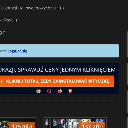
 Dekoracji Halloweenowych v0.11!)
lizacji.)
or
mość,
logując się
175.00
zł
137.20
zł