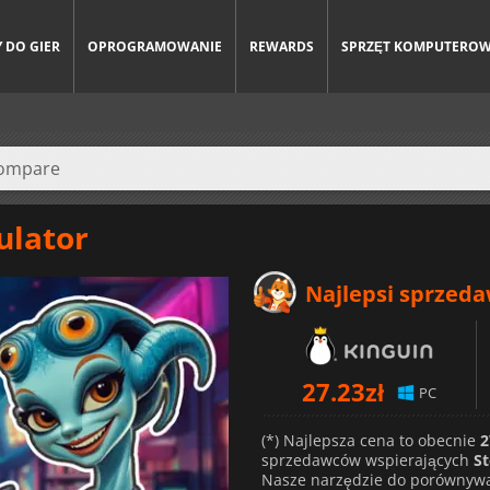
 DO GIER
OPROGRAMOWANIE
REWARDS
SPRZĘT KOMPUTERO
ulator
Najlepsi sprzed
27.23
zł
PC
(*) Najlepsza cena to obecnie
2
sprzedawców wspierających
S
Nasze narzędzie do porównywa