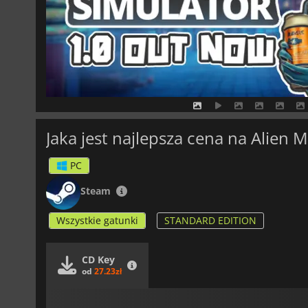
Jaka jest najlepsza cena na Alien 
PC
Steam
Wszystkie gatunki
STANDARD EDITION
CD Key
od
27.23zł