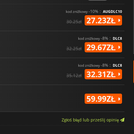
-10% :
kod zniżkowy
AUGDLC10
27.23ZŁ
30.25zł
-8% :
kod zniżkowy
DLC8
29.67ZŁ
32.25zł
-8% :
kod zniżkowy
DLC8
32.31ZŁ
35.12zł
59.99ZŁ
Zgłoś błąd lub prześlij opinię