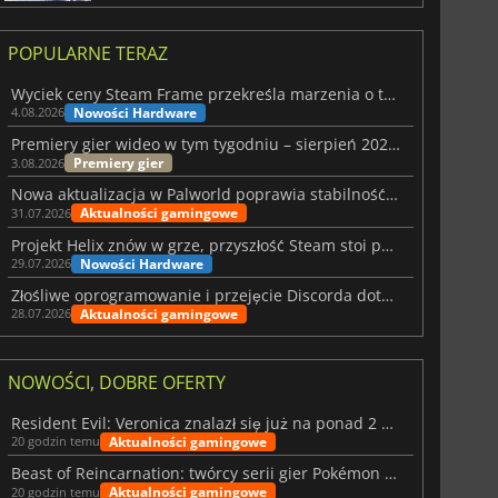
POPULARNE TERAZ
Wyciek ceny Steam Frame przekreśla marzenia o tanim zestawie VR
Nowości Hardware
4.08.2026
Premiery gier wideo w tym tygodniu – sierpień 2026 r. (32. tydzień)
Premiery gier
3.08.2026
Nowa aktualizacja w Palworld poprawia stabilność Sunreach i walk z bossami
Aktualności gamingowe
31.07.2026
Projekt Helix znów w grze, przyszłość Steam stoi pod znakiem zapytania
Nowości Hardware
29.07.2026
Złośliwe oprogramowanie i przejęcie Discorda dotknęły Meccha Chameleon
Aktualności gamingowe
28.07.2026
NOWOŚCI, DOBRE OFERTY
Resident Evil: Veronica znalazł się już na ponad 2 milionach list życzeń
Aktualności gamingowe
20 godzin temu
Beast of Reincarnation: twórcy serii gier Pokémon wkraczają na nową ścieżkę
Aktualności gamingowe
20 godzin temu