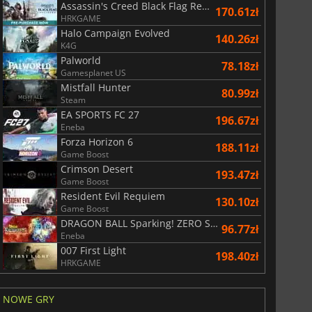
Assassin's Creed Black Flag Resynced
170.61zł
HRKGAME
Halo Campaign Evolved
140.26zł
K4G
Palworld
78.18zł
Gamesplanet US
War WARHAMMER 3
Lies Of P
Mistfall Hunter
80.99zł
Steam
EA SPORTS FC 27
196.67zł
Eneba
Forza Horizon 6
188.11zł
Game Boost
Crimson Desert
193.47zł
Game Boost
Resident Evil Requiem
130.10zł
Game Boost
DRAGON BALL Sparking! ZERO Super Limit Breaking NEO
96.77zł
Eneba
007 First Light
198.40zł
HRKGAME
NOWE GRY